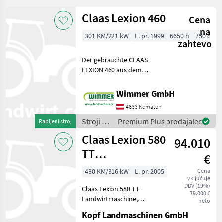
5140
Claas Lexion 460
Cena
8010
na
301 KM/221 kW
L. pr. 1999
6650 h
750 cm
8230
zahtevo
AF
Der gebrauchte CLAAS
5088
LEXION 460 aus dem
AF
Baujahr 1999 ist ein
8240
leistungsstarker und
Wimmer GmbH
bewährter Mähdrescher für
AF
4633 Kematen
9230
professionelle
Erntearbeiten. Mit 6.650
Stroji za
Premium Plus prodajalec
Rabljeni stroj
AF
Betriebsstunden u
spravilo
9240
Claas Lexion 580
94.010
-
AF8010
poljedelstvo
TT
€
/ Claas
Axial-
Landwirtmaschine
Flow
430 KM/316 kW
L. pr. 2005
Cena
6150
vključuje
Mercedes-Mo
DDV (19%)
Claas Lexion 580 TT
Axial-
79.000 €
Landwirtmaschine,
Flow
neto
7160
Mercedes Motor, 2.998
Kopf Landmaschinen GmbH
Trommelstunden (Int.Nr.