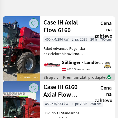
Natančnejše
iskanje
Case IH Axial-
Cena
Kategorija
Država
Filtri
5
Flow 6160
na
zahtevo
400 KM/294 kW
L. pr. 2025
20 h
760 cm
Prikaži 3
TRENUTNA
Ponastavi
POT
rezultatov
Paket Advanced Pogonska
Kmetijska
os z elektrohidravlično
tehnika
blokado diferenciala
Söllinger - Landtechnik GmbH
Stroji Za
IF800/65R32 in 480/80R26
Spravilo
Komplet kamer
4625 Offenhausen
Poljedelstvo
Avtomatsko vrtljiva vlečna
Stroji za
Premium zlati prodajalec
Nova naprava
Zitni
naprava Hladilna skrinja
spravilo
Kombajn
Case IH 6160
Radi
Cena
-
Case
poljedelstvo
Axial Flow
na
Axial
/ Case IH
zahtevo
kombajn
Flow
453 KM/333 kW
L. pr. 2026
350 cm
6160
EDV: 72213 Standardna
IZBERITE