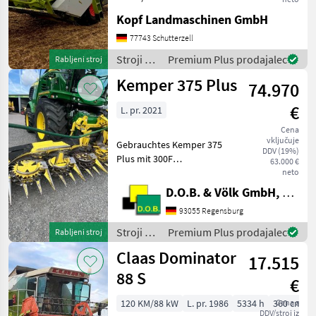
Baujahr 1999 Perkins Motor
Kopf Landmaschinen GmbH
1006-60TW 125kW / 170 PS
(ECE) 134 kW / 182 PS
77743 Schutterzell
brutto 3.062 ha 2.859
Stroji za
Premium Plus prodajalec
Rabljeni stroj
Betriebsstunden
spravilo
Kemper 375 Plus
74.970
-
poljedelstvo
€
L. pr. 2021
/ Claas
Cena
vključuje
Gebrauchtes Kemper 375
DDV (19%)
Plus mit 300F
63.000 €
Zusatzfahrwerk Baujahr
neto
07.2021 * AHC -
D.O.B. & Völk GmbH, Filiale Regensburg
Automatische
93055 Regensburg
Höhenführung *
Zünslerbügel * Komfort
Stroji za
Premium Plus prodajalec
Rabljeni stroj
Zusatzfahrwerk 300F Das
spravilo
Claas Dominator
Maisgebiss
17.515
-
poljedelstvo
88 S
€
/
Kemper
120 KM/88 kW
L. pr. 1986
5334 h
360 cm
Cena z
DDV/stroj iz