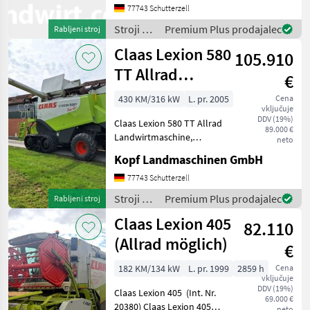
Pokaži
17804) AutoContour
77743 Schutterzell
vse
Schneidwerksregelung,
Stroji za
Premium Plus prodajalec
Rabljeni stroj
Beleuchtung für klappbare
MARKETPLACE
spravilo
Claas Lexion 580
Vorsatzgerät
105.910
-
Ponudbe
Mali
poljedelstvo
TT Allrad
Marketplace
€
trgovcev
oglasi
/ Claas
Landwirtmaschine
430 KM/316 kW
L. pr. 2005
Cena
vključuje
Merc
DDV (19%)
Claas Lexion 580 TT Allrad
89.000 €
Landwirtmaschine,
neto
Mercedes Motor, 2998
Kopf Landmaschinen GmbH
Trommelstunden (Int. Nr.
17804) AutoContour
77743 Schutterzell
Schneidwerksregelung,
Stroji za
Premium Plus prodajalec
Rabljeni stroj
Beleuchtung für klappbare
spravilo
Claas Lexion 405
Vorsa
82.110
-
poljedelstvo
(Allrad möglich)
€
/ Claas
182 KM/134 kW
L. pr. 1999
2859 h
Cena
vključuje
DDV (19%)
Claas Lexion 405 (Int. Nr.
69.000 €
20380) Claas Lexion 405
neto