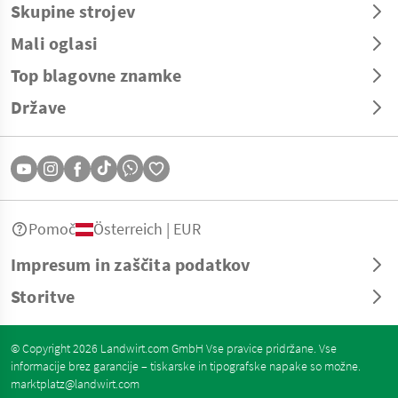
Skupine strojev
Mali oglasi
Top blagovne znamke
Države
Pomoč
Österreich | EUR
Impresum in zaščita podatkov
Storitve
© Copyright 2026 Landwirt.com GmbH Vse pravice pridržane. Vse
informacije brez garancije – tiskarske in tipografske napake so možne.
marktplatz@landwirt.com