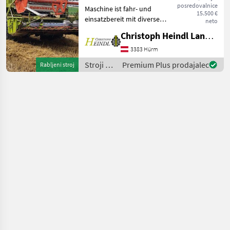
posredovalnice
Maschine ist fahr- und
15.500 €
einsatzbereit mit diversen
neto
dem Alter entsprechenden
Christoph Heindl Landtechnik GmbH, Inning
optischen Mängeln. -
Perkins Motor 5, 8l 120 PS -
3383 Hürm
Schaltgetriebe 20km/h - 5
Stroji za
Premium Plus prodajalec
Rabljeni stroj
Schüttler
spravilo
-
poljedelstvo
/ Claas