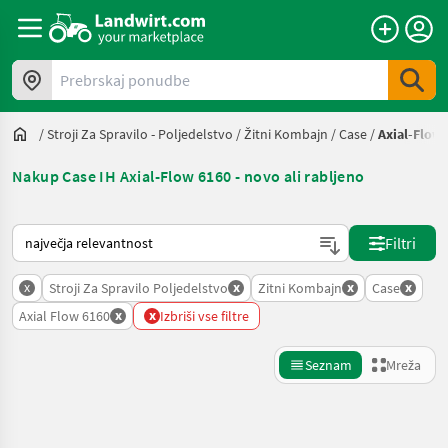
Prebrskaj ponudbe
/
Stroji Za Spravilo - Poljedelstvo
/
Žitni Kombajn
/
Case
/
Axial-Flow
Nakup Case IH Axial-Flow 6160 - novo ali rabljeno
Tako je razvrščeno na Landwirt.com
Filtri
x
x
x
x
Stroji Za Spravilo Poljedelstvo
Zitni Kombajn
Case
x
x
Axial Flow 6160
Izbriši vse filtre
Seznam
Mreža