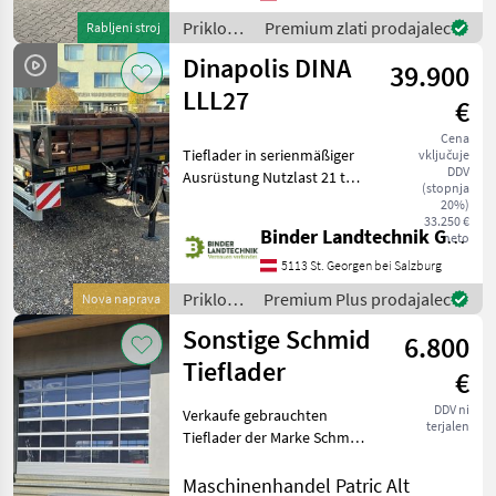
pnevmatikami
Priklopniki
Premium zlati prodajalec
Rabljeni stroj
/
Dinapolis DINA
39.900
Sonstige
LLL27
€
Cena
Tieflader in serienmäßiger
vključuje
DDV
Ausrüstung Nutzlast 21 to
(stopnja
Geschwindigkeit max. 50
20%)
km/h Länge der Plattform
33.250 €
Binder Landtechnik GmbH & CoKG
neto
6500 mm Länge des
geneigten Hecks 1700 mm
5113 St. Georgen bei Salzburg
Breite der Pla
Priklopniki
Premium Plus prodajalec
Nova naprava
/
Sonstige Schmid
6.800
Dinapolis
Tieflader
€
DDV ni
Verkaufe gebrauchten
terjalen
Tieflader der Marke Schmid,
Baujahr 2010, deutsche
Fahrzeugpapiere,
Maschinenhandel Patric Alt