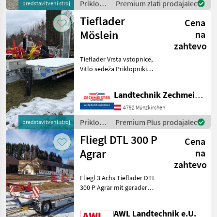
Priklopniki
Premium zlati prodajalec
predstavitveni stroj
/ Fliegl
Tieflader
Cena
Möslein
na
zahtevo
Tieflader Vrsta vstopnice,
Vitlo sedeža Priklopniki
Nizkopodni priklopnik
Landtechnik Zechmeister GmbH & Co KG
4792 Münzkirchen
Priklopniki
Premium Plus prodajalec
predstavitveni stroj
/
Fliegl DTL 300 P
Cena
Möslein
Agrar
na
zahtevo
Fliegl 3 Achs Tieflader DTL
300 P Agrar mit gerader
Plattform, hydraulischen
Rampen, 40 km/h
AWL Landtechnik e.U.
Ausführung Priklopniki