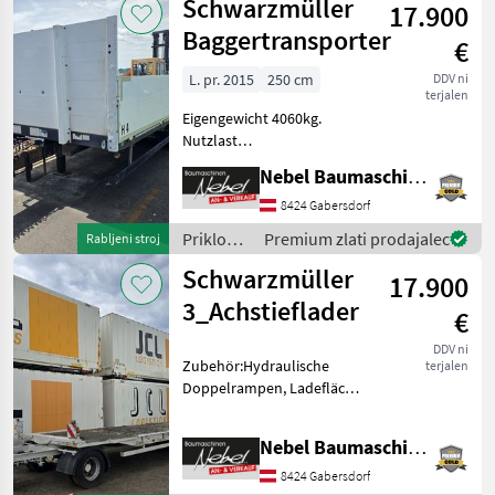
Schwarzmüller
17.900
Baggertransporter
€
L. pr. 2015
250 cm
DDV ni
terjalen
Eigengewicht 4060kg.
Nutzlast
13940kg.Gesamtgewicht:18000kg.Luftfederung,
Nebel Baumaschinen
Ladefläche Länge:6800mm
Breite:2500mm,
8424 Gabersdorf
Typenschein-
Priklopniki
Premium zlati prodajalec
Rabljeni stroj
Pickerl.90km/h. Vrsta
/
Schwarzmüller
vstopnice Priklopnik
17.900
Schwarzmüller
3_Achstieflader
€
DDV ni
Zubehör:Hydraulische
terjalen
Doppelrampen, Ladefläche
Länge:9500mm
Breite:2500mm.Österreichische
Nebel Baumaschinen
Straßenzulassung(Typenschen),
Bj.2007. Priklopniki
8424 Gabersdorf