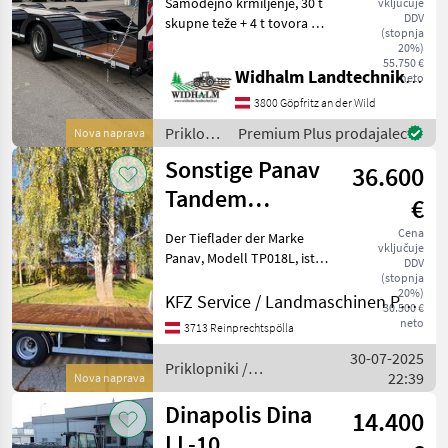
Samodejno krmiljenje, 30 t
vključuje
DDV
skupne teže + 4 t tovora na
(stopnja
vlečnem drogu, dvojne
20%)
pnevmatike, razširitev,
55.750 €
Widhalm Landtechnik GmbH
neto
kamera za nadzor hitrosti
LED, zračno vzmetenje,
3800 Göpfritz an der Wild
izvlečni opozor
Priklopniki
Premium Plus prodajalec
Nova naprava
/
Sonstige Panav
36.600
Chieftain
Tandem
€
Tieflader TP018
Cena
Der Tieflader der Marke
vključuje
Panav, Modell TP018L, ist
DDV
ein vielseitig einsetzbarer
(stopnja
20%)
Tandemachser, der durch
KFZ Service / Landmaschinen Philipp Manhart
30.500 €
seine hervorragende
neto
3713 Reinprechtspölla
Ausstattung besticht. Zu
30-07-2025
den herausragen
Priklopniki /
22:39
Nova naprava
Sonstige
Dinapolis Dina
14.400
LL-10