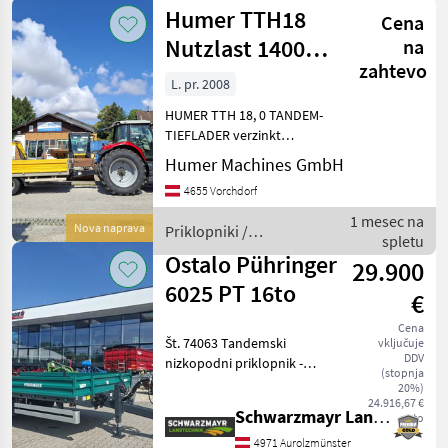
/
Humer TTH18
Cena
Sonstige
Nutzlast 14000
na
zahtevo
kg, Tieflader
L. pr. 2008
verzinkt
HUMER TTH 18, 0 TANDEM-
TIEFLADER verzinkt
Ladefläche über den
Humer Machines GmbH
Rädern Fahrwerk: 18000 kg
4655 Vorchdorf
Maße: 5300x2460x400 mm
Ladeflächenbreite innen
1 mesec na
Nova naprava
Priklopniki /
2460 mm Bordwandhöhe
spletu
Humer
400 mm Ber
Ostalo Pühringer
29.900
6025 PT 16to
€
Cena
Št. 74063 Tandemski
vključuje
DDV
nizkopodni priklopnik -
(stopnja
letnik izdelave 2025 - v
20%)
stanju kot nov - dovoljena
24.916,67 €
Schwarzmayr Landtechnik GmbH - Aurolzmünster
neto
skupna masa 16 ton - s
hidravličnimi rampami - s
4971 Aurolzmünster