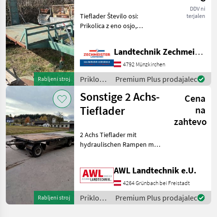
DDV ni
Tieflader Število osi:
terjalen
Prikolica z eno osjo,
Dostopna rampa: mehanski
Priklopniki Nizkopodni
Landtechnik Zechmeister GmbH & Co KG
priklopnik
4792 Münzkirchen
Priklopniki
Premium Plus prodajalec
Rabljeni stroj
/
Sonstige 2 Achs-
Cena
Sonstige
Tieflader
na
zahtevo
2 Achs Tieflader mit
hydraulischen Rampen mit
integrierter Abstützung, 2
Leiter Druckluftbremse,
AWL Landtechnik e.U.
Beleuchtung, guter
Zustand. PRIVATVERKAUF
4264 Grünbach bei Freistadt
Priklopniki Nizkopodni p
Priklopniki
Premium Plus prodajalec
Rabljeni stroj
/