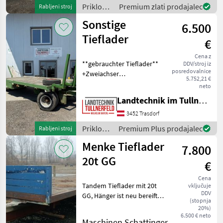
Nizkopodni priklopnik
Priklopniki
Premium zlati prodajalec
Rabljeni stroj
/
Sonstige
6.500
Schwarzmüller
Tieflader
€
Cena z
**gebrauchter Tieflader**
DDV/stroj iz
posredovalnice
+Zweiachser
5.752,21 €
+Zwillingsbereifung (Reifen
neto
wurden vor 2 Jahren
Landtechnik im Tullnerfeld Wilhelm Bayerl GmbH
erneuert) +Bereifung:
7.50R15 +Breite Ladefläche:
3452 Trasdorf
224 cm +Länge Ladefläc
Priklopniki
Premium Plus prodajalec
Rabljeni stroj
/
Menke Tieflader
7.800
Sonstige
20t GG
€
Cena
Tandem Tieflader mit 20t
vključuje
DDV
GG, Hänger ist neu bereift,
(stopnja
2l DL Anlage, Plateau
20%)
Boden tw. beschädigt, Ideal
6.500 € neto
Maschinen Schattinger