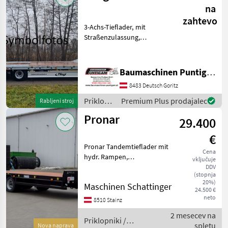
na
zahtevo
3-Achs-Tieflader, mit
Straßenzulassung,
höchstzulässiges
Gesamtgewicht 24 000 kg,
technisch zulässiges
Baumaschinen Puntigam GmbH
Gesamtgewicht 30.000 kg,
8483 Deutsch Goritz
Ladefläche der Ladefläche
8800 mm, hi
Priklopniki
Premium Plus prodajalec
Rabljeni stroj
/ Fliegl
Pronar
29.400
€
Pronar Tandemtieflader mit
Cena
hydr. Rampen,
vključuje
Rampenverbreiterung,
DDV
(stopnja
Neues Achsensystem mit
20%)
Maschinen Schattinger
stärkeren Bremse und 60
24.500 €
km/h Ausführung,
neto
8510 Stainz
Werkzeugkasten. Auf
2 mesecev na
Wunsch COC sofort
Priklopniki /
spletu
Nova naprava