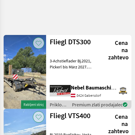
Fliegl DTS300
Cena
na
zahtevo
3-Achstieflader Bj.2021,
Pickerl bis März 2027.
Razširitev, Vrsta vstopnice,
Hidravlična podporna noga,
Samodejna zadnja plošča,
Nebel Baumaschinen
Stransko hidravlično
8424 Gabersdorf
zaklepanje Priklopni
Priklopniki
Premium zlati prodajalec
Rabljeni stroj
/ Fliegl
Fliegl VTS400
Cena
na
zahtevo
Bj.2019 Razširitev, Vrsta