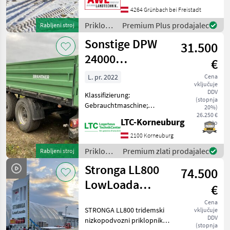
Nizkopodni priklopnik
4264 Grünbach bei Freistadt
Priklopniki
Premium Plus prodajalec
Rabljeni stroj
/ Fliegl
Sonstige DPW
31.500
24000
€
Plattformwagen
L. pr. 2022
Cena
vključuje
DDV
Klassifizierung:
(stopnja
Gebrauchtmaschine;
20%)
Service Historie: Ja; Anzahl
26.250 €
LTC-Korneuburg
neto
Vorbesitzer: 1; Weitere
Maschinenmerkmale:
2100 Korneuburg
Privatverkauf 0664 3912976
Priklopniki
Premium zlati prodajalec
Rabljeni stroj
Priklopniki Nizkopodni
/
Stronga LL800
priklo
74.500
Sonstige
LowLoada
€
Tridem
Cena
STRONGA LL800 tridemski
vključuje
DDV
nizkopodvozni priklopnik v
(stopnja