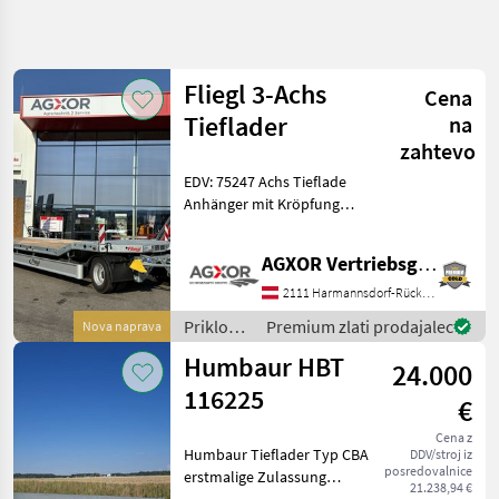
Natančnejše
iskanje
Fliegl 3-Achs
Cena
Kategorija
Država
Filtri
3
1
Tieflader
na
zahtevo
Prikaži
TRENUTNA
EDV: 75247 Achs Tieflade
Ponastavi
135
POT
Anhänger mit Kröpfung
rezultatov
Kmetijska
Fahrgestell Tieflade
tehnika
Anhänger Stahl
AGXOR Vertriebsgesellschaft Ost GmbH
Schweißkonstruktion
Priklopniki
Drehschemel mit kräftigen
2111 Harmannsdorf-Rückersdorf
Nizkopodni
Kugeldrehkranz Heckabstüt
Priklopnik
Priklopniki
Premium zlati prodajalec
Nova naprava
/ Fliegl
Humbaur HBT
IZBERITE
24.000
KATEGORIJO
116225
€
Sonstige
72
Cena z
Humbaur Tieflader Typ CBA
DDV/stroj iz
posredovalnice
Fliegl
13
erstmalige Zulassung
21.238,94 €
19.07.2023 80 km/h