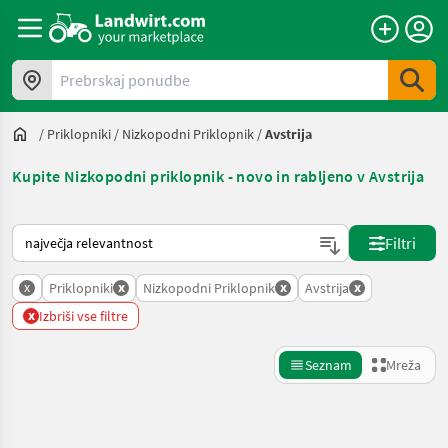
Prebrskaj ponudbe
/
Priklopniki
/
Nizkopodni Priklopnik
/
Avstrija
Kupite Nizkopodni priklopnik - novo in rabljeno v Avstrija
Tako je razvrščeno na Landwirt.com
Filtri
x
x
x
x
Priklopniki
Nizkopodni Priklopnik
Avstrija
x
Izbriši vse filtre
Seznam
Mreža