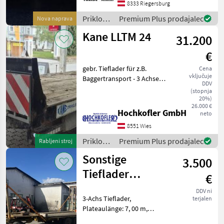
Ladefläche (mm): 5000 x
8333 Riegersburg
2200 Gesamtmaße des
Priklopniki
Premium Plus prodajalec
Nova naprava
/
Kane LLTM 24
31.200
Hofmann
€
gebr. Tieflader für z.B.
Cena
vključuje
Baggertransport - 3 Achser -
DDV
Druckluft - Auffahrrampen
(stopnja
hydr. - Verbreiterung -
20%)
26.000 €
Werkzeugkiste - 215/75 R17,
Hochkofler GmbH
neto
5 - Baujahr 2018 2, 45m
8551 Wies
Priklopniki
Premium Plus prodajalec
Rabljeni stroj
/ Kane
Sonstige
3.500
Tieflader
€
PRIVATVERKAUF
DDV ni
3-Achs Tieflader,
terjalen
Plateaulänge: 7, 00 m,
Druckluftbremse nicht