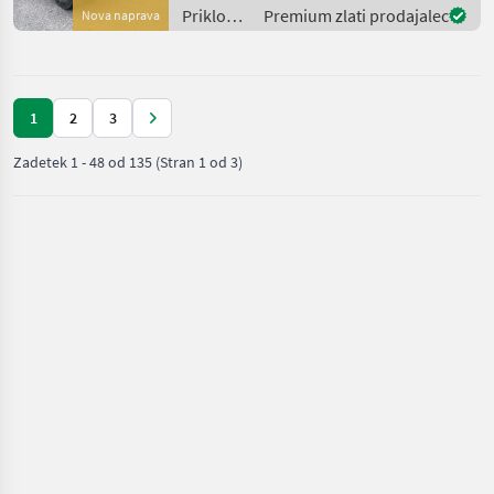
24000 / 30000 kg Leerge
Priklopniki
Premium zlati prodajalec
Nova naprava
/ Fliegl
1
2
3
Zadetek
1
-
48
od
135
(Stran 1 od 3)