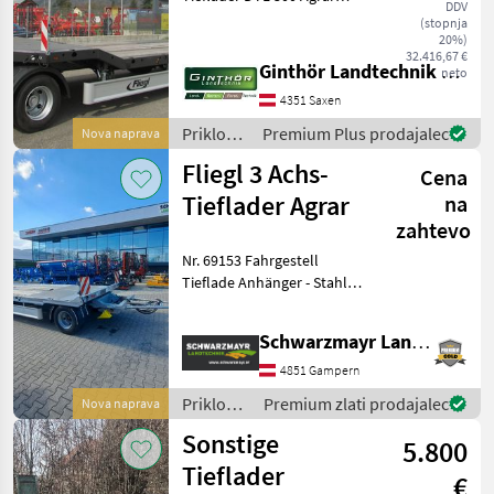
DDV
Greenlight +
(stopnja
Gesamtgewicht zul. /
20%)
32.416,67 €
techn.: 24000 / 30000 kg +
Ginthör Landtechnik GmbH
neto
Nutzlast zul. / techn. ca.:
4351 Saxen
18400 / 24400 kg + Leergew
Priklopniki
Premium Plus prodajalec
Nova naprava
/ Fliegl
Fliegl 3 Achs-
Cena
Tieflader Agrar
na
zahtevo
Nr. 69153 Fahrgestell
Tieflade Anhänger - Stahl
Schweißkonstruktion -
Drehschemel mit kräftigen
Schwarzmayr Landtechnik GmbH - Gampern
Kugeldrehkranz -
Heckabstützung klappbar -
4851 Gampern
Unterlegkeile m
Priklopniki
Premium zlati prodajalec
Nova naprava
/ Fliegl
Sonstige
5.800
Tieflader
€