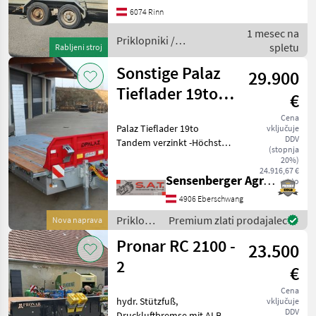
Druckluftbremse, abs, TÜV
6074 Rinn
abgelaufen, Nutzlast ca 5
1 mesec na
ton. , Innenlänge 500
Priklopniki /
spletu
Rabljeni stroj
Sonstige
Sonstige Palaz
29.900
Tieflader 19to
€
Tandem verzinkt
Cena
Palaz Tieflader 19to
vključuje
DDV
Tandem verzinkt -Höchst
(stopnja
zul. Gesamtgewicht 19000
20%)
kg -Eigengewicht 3860 kg -
24.916,67 €
Sensenberger Agrar-Technik
neto
Stützlast 3000 kg -Nutzlast
15000 kg -2 x 10 Tonnen
4906 Eberschwang
Achse -Hydr
Priklopniki
Premium zlati prodajalec
Nova naprava
/
Pronar RC 2100 -
23.500
Sonstige
2
€
Cena
hydr. Stützfuß,
vključuje
DDV
Druckluftbremse mit ALB