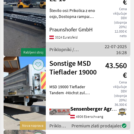
€
Cena
Število osi: Prikolica z eno
vključuje
osjo, Dostopna rampa:
DDV
Hidravlični, Zavora: Zračne
(stopnja
20%)
zavore Priklopniki
Praunshofer GmbH
12.000 €
Nizkopodni priklopnik
neto
3324 Euratsfeld
22-07-2025
Priklopniki /
16:28
Rabljeni stroj
Dinapolis
Sonstige MSD
43.560
Tieflader 19000
€
Cena
MSD 19000 Tieflader
vključuje
DDV
Tandem -Höchst zul.
(stopnja
Gesamtgewicht 18000 kg -
20%)
Eigengewicht ca. 4500 kg -
36.300 €
Sensenberger Agrar-Technik
neto
Nutzlast 13500 kg -2 x 10
Tonnen Achse -Ladefläche
4906 Eberschwang
5800 mm + 1300 mm
Priklopniki
Premium zlati prodajalec
Nova naprava
/