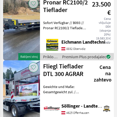
Pronar RC2100/2
23.500
Sonstige
Tieflader
€
Cena
Sofort Verfügbar // B093 //
vključuje
DDV
Pronar RC2100/2 Tieflader
(stopnja
mit mechanischen Rampen.
20%)
Wie vom Kunden, in einem
19.583,33 €
Eichmann Landtechnik GmbH
neto
Top Zustand. Ausstattung
& Details: - Zul. Gesamtgewi
8832 Oberwölz
Priklopniki
Premium Plus prodajalec
Rabljeni stroj
/ Pronar
Fliegl Tieflader
Cena
DTL 300 AGRAR
na
zahtevo
Gewichte und Maße:
Gesamtgewicht zul. /
techn.: 24000 / 30000 kg
Nutzlast zul. / techn. ca.:
Söllinger - Landtechnik GmbH
18400 / 24400 kg
Aggregatlast zul. / techn.:
4625 Offenhausen