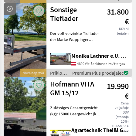
Pronar
Sonstige
31.800
Tieflader
€
DDV ni
Der voll verzinkte Tieflader
terjalen
der Marke Wuppinger
spezifiziert, bietet eine
erstklassige Ausstattung
Monika Lachner e.U. Maschinenhandel
und ist ideal für den
Transport von schweren
4890 Weißenkirchen im Attergau
Lasten geeignet. Der
Priklopniki
Premium Plus prodajalec
Nova naprava
/
Hofmann VITA
19.990
Sonstige
GM 15/12
€
Cena
Zulässiges Gesamtgewicht
vključuje
DDV
(kg): 15000 Leergewicht (kg):
(stopnja
3000 Innenmaße der
20%)
Ladefläche (mm): 4920 x
16.658,33 €
Agrartechnik Theißl GmbH
neto
2120 Außenmaße der