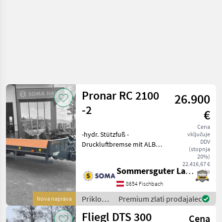
Pronar RC 2100
26.900
-2
€
Cena
-hydr. Stützfuß -
vključuje
DDV
Druckluftbremse mit ALB
(stopnja
Regler Knorr -40km/h COC
20%)
Papiere -hinterer
22.416,67 €
Sommersguter Landmaschinen GmbH
neto
Unterfahrschutz -
mechanische Rampen -
8654 Fischbach
Trommelbremse
Priklopniki
Premium zlati prodajalec
Nova naprava
300x135mm -gefederte De
/ Pronar
Fliegl DTS 300
Cena