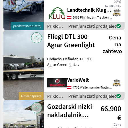
popolnoma opremljeni
20%)
izvedbi PROFI z naslednjo
62.083,33 €
Landtechnik Klug e. U.
neto
opremo: - Skupna masa
31.000 kg (možnih 34 to) -
8081 Pirching am Traubenberg
Lastna masa pribl
Priklopniki
Premium zlati prodajalec
predstavitveni stroj
/
Fliegl DTL 300
Cena
Stronga
Agrar Greenlight
na
zahtevo
Dreiachs Tieflader DTL 300
Agrar Greenlight
Gesamtgewicht zul. /
techn.: 24000 / 30000 kg
VarioWelt
Nutzlast zul. / techn. ca.:
18400 / 24400 kg
4702 Wallern an der Trattnach
Aggregatlast zul. / techn
Priklopniki
Premium zlati prodajalec
Nova naprava
/ Fliegl
Gozdarski nizki
66.900
nakladalnik
€
Chieftain 34 ton
Cena