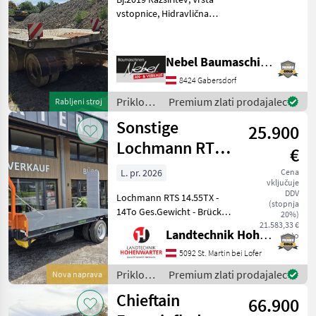
vstopnice, Hidravlična
podporna noga, Samodejna
zadnja plošča, Stransko
hidravlično zaklepanje
Nebel Baumaschinen
Priklopniki Nizkopodni
8424 Gabersdorf
priklopnik
Priklopniki
Premium zlati prodajalec
Rabljeni stroj
/ Fliegl
Sonstige
25.900
Lochmann RTS
€
14.55TX (25966)
L. pr. 2026
Cena
vključuje
DDV
Lochmann RTS 14.55TX -
(stopnja
14To Ges.Gewicht - Brücke
20%)
2450x5500 mm - Stirngitter
21.583,33 €
Landtechnik Hohenwarter GmbH
neto
für Ballentransport -
Tandemachsen “Bogie“
5092 St. Martin bei Lofer
pendelnd u. gefedert -
Priklopniki
Premium zlati prodajalec
Nova naprava
Brücke hydr. nach hint
/
Chieftain
66.900
Sonstige