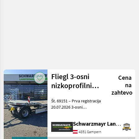
Sonstige
Fliegl 3-osni
Cena
nizkoprofilni
na
zahtevo
priklopnik
Št. 69151 – Prva registracija
20.07.2026 3-osni
nizkopodni priklopnik z
ukrivljenim delom Šasija -
Schwarzmayr Landtechnik GmbH - Gampern
Jeklena varjena
konstrukcija - Vrtljivi nosilec
4851 Gampern
z močnim krogl