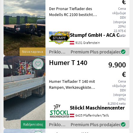
€
Der Pronar Tieflader des
Cena
vključuje
Modells RC 2100 besticht
DDV
durch seine robuste
(stopnja
Konstruktion und hohe
20%)
22.975 €
Funktionalität, ideal für den
Stumpf GmbH - ACA Center Stumpf
neto
Transport schwerer Lasten.
9131 Grafenstein
Dieses Modell i
Priklopniki
Premium Plus prodajalec
Nova naprava
/ Pronar
Humer T 140
9.900
€
Humer Tieflader T 140 mit
Cena
vključuje
Rampen, Werkzeugkiste
DDV
usw. (A) Dostopna rampa:
(stopnja
mehanski, Število osi:
20%)
8.250 € neto
Dvoosni Priklopniki
Stöckl Maschinencenter
Nizkopodni priklopnik
6405 Pfaffenhofen/Telfs
Priklopniki
Premium Plus prodajalec
Rabljeni stroj
/ Humer