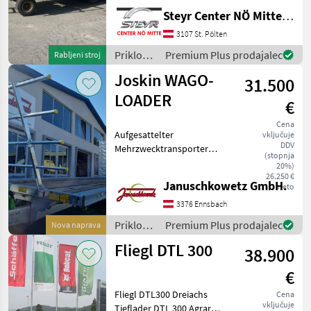
funktionstüchtig,
Steyr Center NÖ Mitte Landmaschinentechnik GmbH
Vorderachse defekt,
Bereifung: 7.00-12,
3107 St. Pölten
PRIVATVERKAUF Število osi:
Priklopniki
Premium Plus prodajalec
Rabljeni stroj
Triosno vozilo, Zav
/
Joskin WAGO-
31.500
Sonstige
LOADER
€
Cena
Aufgesattelter
vključuje
DDV
Mehrzwecktransporter
(stopnja
JOSKIN WAGO-LOADER
20%)
Herstellung aus
26.250 €
Januschkowetz GmbH.
neto
Spezialstahl Automatisches
Zuschneiden und
3376 Ennsbach
Verschweißen Fahrgestell
Priklopniki
Premium Plus prodajalec
Nova naprava
mit Längsträgern: -
/ Joskin
Fliegl DTL 300
38.900
€
Fliegl DTL300 Dreiachs
Cena
vključuje
Tieflader DTL 300 Agrar