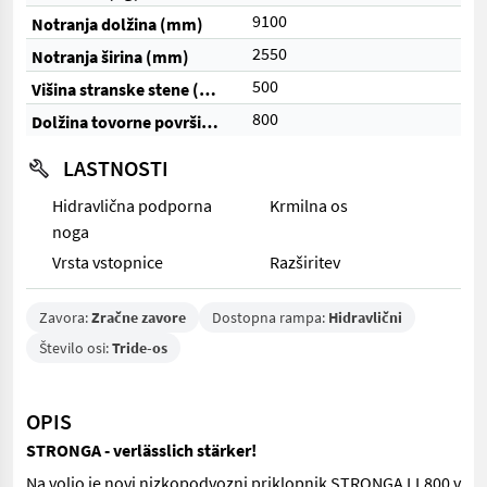
9100
Notranja dolžina (mm)
2550
Notranja širina (mm)
500
Višina stranske stene (mm)
800
Dolžina tovorne površine (cm)
LASTNOSTI
Hidravlična podporna
Krmilna os
noga
Vrsta vstopnice
Razširitev
Zavora:
Zračne zavore
Dostopna rampa:
Hidravlični
Število osi:
Tride-os
OPIS
STRONGA - verlässlich stärker!
Na voljo je novi nizkopodvozni priklopnik STRONGA LL800 v