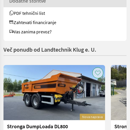
Dodatne storitve
PDF tehnični list
Zahtevati financiranje
Vas zanima prevoz?
Več ponudb od Landtechnik Klug e. U.
Nova naprava
Stronga DumpLoada DL800
Strong