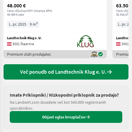
48.000 €
63.500
Cena vključuje DDV (stopnja 20%)
Cena vključ
40.000 € neto
52.916,67 € 
L. pr. 2025
9 m³
L. pr. 20
Landtechnik Klug e. U.
Landtechni
8081 Štajerska
8081 Š
Premium zlati prodajalec
Premium 
Več ponudb od Landtechnik Klug e. U.
Imate Priklopniki / Nizkopodni priklopnik za prodajo?
Na Landwirt.com dosežete več kot 545.000 registriranih
uporabnikov.
Objavi oglas brezplačno