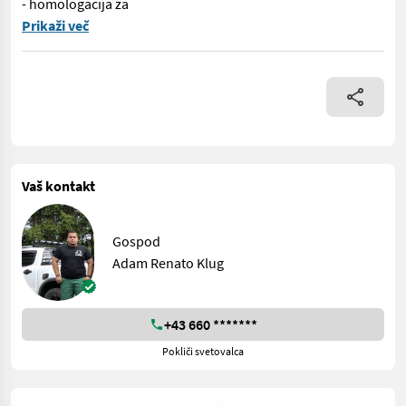
- homologacija za
Na voljo je novi nizkopodvozni priklopnik STRONGA LL800 v najraz
Prikaži več
Vaš kontakt
Gospod
Adam Renato Klug
+43 660 *******
Pokliči svetovalca