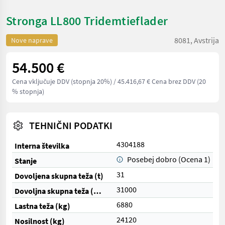
Stronga LL800 Tridemtieflader
8081, Avstrija
Nove naprave
54.500 €
Cena vključuje DDV (stopnja 20%)
/ 45.416,67 € Cena brez DDV (20
% stopnja)
TEHNIČNI PODATKI
4304188
Interna številka
Posebej dobro (Ocena 1)
Stanje
31
Dovoljena skupna teža (t)
31000
Dovoljna skupna teža (kg)
6880
Lastna teža (kg)
24120
Nosilnost (kg)