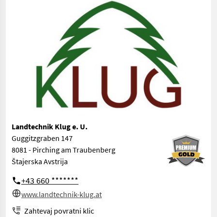
Landtechnik Klug e. U.
Guggitzgraben 147
8081 - Pirching am Traubenberg
Štajerska Avstrija
+43 660 *******
www.landtechnik-klug.at
Zahtevaj povratni klic