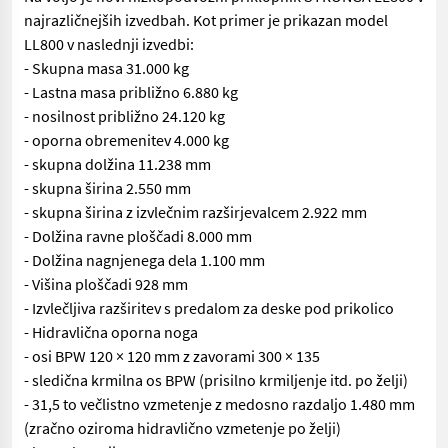
najrazličnejših izvedbah. Kot primer je prikazan model
LL800 v naslednji izvedbi:
- Skupna masa 31.000 kg
- Lastna masa približno 6.880 kg
- nosilnost približno 24.120 kg
- oporna obremenitev 4.000 kg
- skupna dolžina 11.238 mm
- skupna širina 2.550 mm
- skupna širina z izvlečnim razširjevalcem 2.922 mm
- Dolžina ravne ploščadi 8.000 mm
- Dolžina nagnjenega dela 1.100 mm
- Višina ploščadi 928 mm
- Izvlečljiva razširitev s predalom za deske pod prikolico
- Hidravlična oporna noga
- osi BPW 120 × 120 mm z zavorami 300 × 135
- sledična krmilna os BPW (prisilno krmiljenje itd. po želji)
- 31,5 to večlistno vzmetenje z medosno razdaljo 1.480 mm
(zračno oziroma hidravlično vzmetenje po želji)