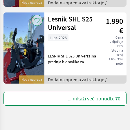
90 KM. Dvižni cilinder
Dodatna oprema za traktorje /
Nova naprava
dvojno delujoč na sferičnih
ležajih, dv
Lesnik SHL S25
1.990
Universal
€
L. pr. 2026
Cena
vključuje
DDV
(stopnja
20%)
LESNIK SHL S25 Univerzalna
1.658,33 €
prednja hidravlika za
neto
enostavno samopriklop na
skoraj vse traktorje do cca.
Dvižni cilinder dvojno
Dodatna oprema za traktorje /
Nova naprava
delujoč na sferičnih ležajih,
dvižna si
...prikaži več ponudb: 70