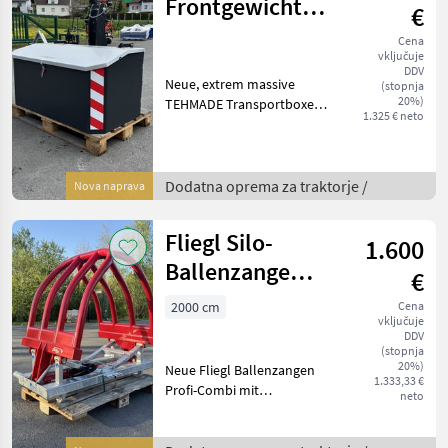
Frontgewicht
€
BOX
Cena
vključuje
Transportkiste
DDV
Neue, extrem massive
(stopnja
20%)
TEHMADE Transportboxen
1.325 € neto
mit integriertem
Frontgewicht, 250kg
Eigengewicht leer, ca. 550kg
mit Betonfüllung (mehr
Dodatna oprema za traktorje /
Nova naprava
Gewicht möglich),
verschraubter
Fliegl Silo-
1.600
Ballenzange
€
Profi-Combi
2000 cm
Cena
vključuje
DDV
(stopnja
20%)
Neue Fliegl Ballenzangen
1.333,33 €
Profi-Combi mit
neto
Euronormaufnahme für
Rundballen von 950mm bis