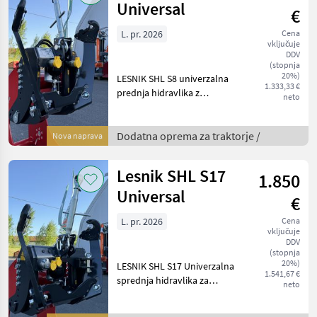
Universal
€
L. pr. 2026
Cena
vključuje
DDV
(stopnja
20%)
LESNIK SHL S8 univerzalna
1.333,33 €
prednja hidravlika z
neto
nosilnostjo 800 kg za
SAMONAMESTITEV brez
priključne konzole, za male
Dodatna oprema za traktorje /
Nova naprava
traktorje od 25 do 55 KM,
lastna teža 70 kg, hit
Lesnik SHL S17
1.850
Universal
€
L. pr. 2026
Cena
vključuje
DDV
(stopnja
20%)
LESNIK SHL S17 Univerzalna
1.541,67 €
sprednja hidravlika za
neto
enostavno samopriklop na
skoraj vse traktorje do cca