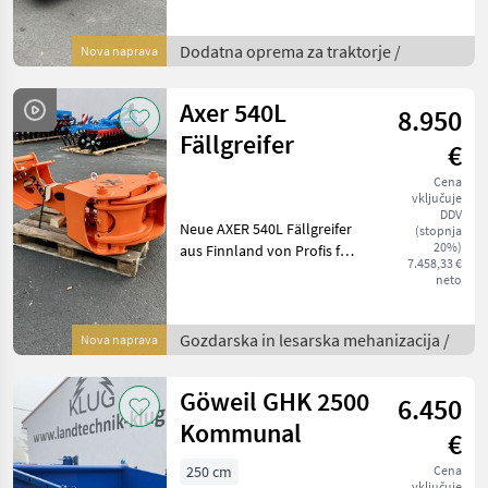
Breite in umfangreicher
Ausstattung wie: - 3-
Punktanbau KAT II - EURO-
Dodatna oprema za traktorje /
Nova naprava
Aufnahme -
Gabelstapleraufnahme
Axer 540L
8.950
(Staplerlaschenmaße
Fällgreifer
€
Cena
vključuje
DDV
Neue AXER 540L Fällgreifer
(stopnja
20%)
aus Finnland von Profis für
7.458,33 €
Profis mit einziehbarem
neto
Messer - so auch als Greifer
zum Zusammenlegen und
Laden verwendbar.
Gozdarska in lesarska mehanizacija /
Nova naprava
Umfangreiche Auss
Göweil GHK 2500
6.450
Kommunal
€
250 cm
Cena
vključuje