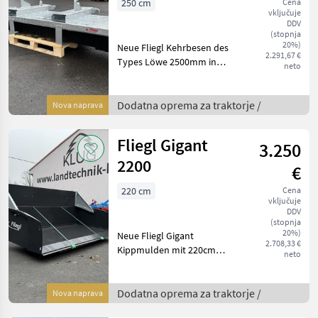
250 cm
Cena
vključuje
DDV
(stopnja
20%)
Neue Fliegl Kehrbesen des
2.291,67 €
Types Löwe 2500mm in
neto
umfangreicher Aussattung
wie: - Euronorm- und
Stapleraufnahme -
Dodatna oprema za traktorje /
Nova naprava
Kehrbürste mit 8
Besenreihen aus Kunststoff
Fliegl Gigant
3.250
(Borst
2200
€
220 cm
Cena
vključuje
DDV
(stopnja
20%)
Neue Fliegl Gigant
2.708,33 €
Kippmulden mit 220cm
neto
Breite in umfangreicher
Ausstattung wie: - 3-
Punktanbau KAT II - EURO-
Dodatna oprema za traktorje /
Nova naprava
Aufnahme -