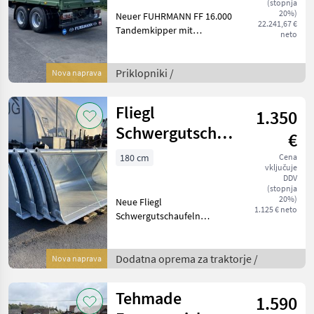
(stopnja
20%)
Neuer FUHRMANN FF 16.000
22.241,67 €
Tandemkipper mit
neto
umfangreicher Ausstattung
wie: - 4, 55x2, 35 Plateau -
Grundbordwand 800mm
Priklopniki /
Nova naprava
mit Integral-
Bordwandversteifung -
Fliegl
1.350
Aufsatzwan
Schwergutschaufel
€
Standard
180 cm
Cena
vključuje
DDV
(stopnja
20%)
Neue Fliegl
1.125 € neto
Schwergutschaufeln
Standard mit
umfangreichen Details wie:
- EURO Aufnahme - 100%
Dodatna oprema za traktorje /
Nova naprava
feuerverzinkt - 860mm Tiefe
- 740mm Höhe - Nutzlast
Tehmade
1.590
3.000kg - Sch