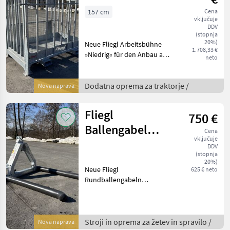
verzinkt
157 cm
Cena
vključuje
DDV
(stopnja
20%)
Neue Fliegl Arbeitsbühne
1.708,33 €
»Niedrig« für den Anbau an
neto
Euronorm Frontlader und
Gabelzinken. Die Fliegl
Arbeitskörbe in verzinkter
Dodatna oprema za traktorje /
Nova naprava
Ausführung bieten
vielfältige Einsa
Fliegl
750 €
Ballengabel
Cena
vključuje
einfach
DDV
(stopnja
20%)
Neue Fliegl
625 € neto
Rundballengabeln
Dreipunktaufnahme Kat. 2
und
Weistedreieckaufnahme in
verzinkter Ausführung mit
Stroji in oprema za žetev in spravilo /
Nova naprava