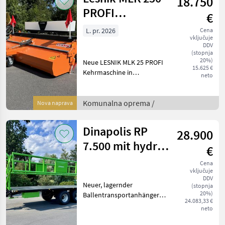
18.750
PROFI
€
Kehrmaschine
L. pr. 2026
Cena
vključuje
DDV
(stopnja
20%)
Neue LESNIK MLK 25 PROFI
15.625 €
Kehrmaschine in
neto
umfangreicher Ausstattung
wie: - hydraulische
Seitenverstellung ± 30° -
Komunalna oprema /
Nova naprava
Dreipunkt KAT II -
Schmutzsammelbehälter
Dinapolis RP
28.900
hydr.
7.500 mit hydr.
€
Ballensicherung
Cena
vključuje
- LAGERND
DDV
Neuer, lagernder
(stopnja
20%)
Ballentransportanhänger
24.083,33 €
Dinapolis RP 7.500,
neto
Eigengewicht ca. 3.300 kg,
Gesamtgewicht 17.000kg,