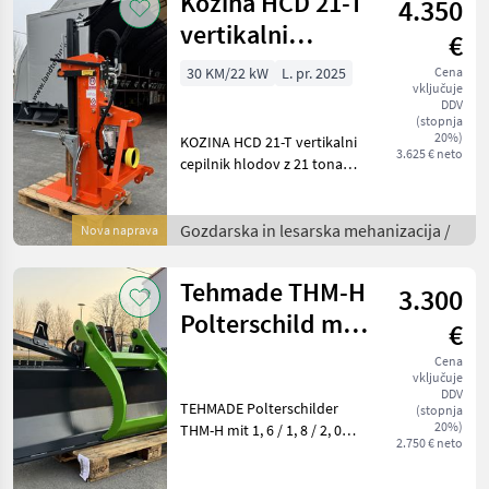
Kozina HCD 21-T
4.350
flacher / schräger Spal
vertikalni
€
cepilnik hlodov
30 KM/22 kW
L. pr. 2025
Cena
vključuje
DDV
(stopnja
20%)
KOZINA HCD 21-T vertikalni
3.625 € neto
cepilnik hlodov z 21 tonami
cepilne sile, lastno oskrbo z
oljem, mehanskim
dvigalom hlodov, 45-
Gozdarska in lesarska mehanizacija /
Nova naprava
litrskim rezervoarjem za
olje, integriranim
Tehmade THM-H
3.300
Polterschild mit
€
Niederhalter
Cena
vključuje
DDV
TEHMADE Polterschilder
(stopnja
20%)
THM-H mit 1, 6 / 1, 8 / 2, 0
2.750 € neto
oder 2, 2m Schildbreite mit
hydr. Niederhalter (2-