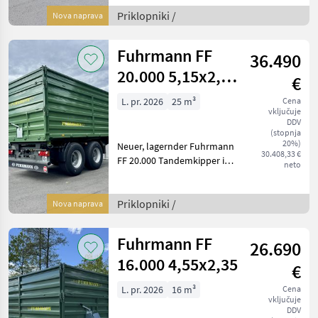
Länge Plattform 7500 mm,
Priklopniki /
Nova naprava
Gesamtlänge 9.100mm,
Plateau
Fuhrmann FF
36.490
20.000 5,15x2,48
€
- LAGERND
L. pr. 2026
25 m³
Cena
vključuje
DDV
(stopnja
20%)
Neuer, lagernder Fuhrmann
30.408,33 €
FF 20.000 Tandemkipper in
neto
umfangreicher Ausstattung
wie: - 5, 15x2, 48 Plateau (5,
08x2, 41 Innen) -
Priklopniki /
Nova naprava
800+800+400mm
Bordwänden - Integral Bo
Fuhrmann FF
26.690
16.000 4,55x2,35
€
L. pr. 2026
16 m³
Cena
vključuje
DDV