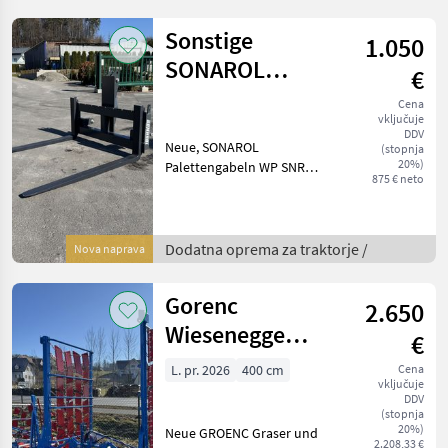
folgender Ausstattung: »
Öffnungsweite: 850 mm –
Sonstige
1.050
1250
SONAROL
€
Dreipunkt
Cena
vključuje
Palettengabel
DDV
Neue, SONAROL
(stopnja
20%)
Palettengabeln WP SNR
875 € neto
1200 mit
Dreipunktaufnahme KAT II
mit folgenden Merkmalen: -
KAT II Aufnahme -
Dodatna oprema za traktorje /
Nova naprava
mechanische
Gabelweitenverstellung
Gorenc
2.650
über Schnel
Wiesenegge
€
Graser & Graser
L. pr. 2026
400 cm
Cena
vključuje
Supra 400-790
DDV
(stopnja
20%)
Neue GROENC Graser und
2.208,33 €