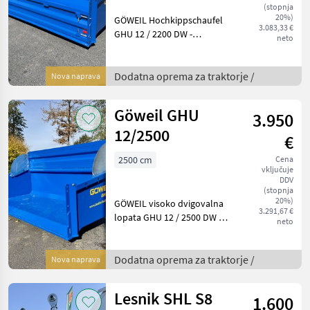
(stopnja
20%)
GÖWEIL Hochkippschaufel
3.083,33 €
GHU 12 / 2200 DW -
neto
Schaufelbreite: 2200mm -
ab 60 kW (~ 80 PS) - Nutzlast
5.000 kg - Doppelt
Dodatna oprema za traktorje /
Nova naprava
wirkender 3-stufiger
Teleskopzylinder, ste
Göweil GHU
3.950
12/2500
€
2500 cm
Cena
vključuje
DDV
(stopnja
20%)
GÖWEIL visoko dvigovalna
3.291,67 €
lopata GHU 12 / 2500 DW -
neto
Širina lopate: 2500 mm - od
60 kW (~ 80 KM) - Nosilnost
5.000 kg - Dvostranski 3-
Dodatna oprema za traktorje /
Nova naprava
stopenjski teleskopski
cilinder
Lesnik SHL S8
1.600