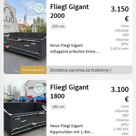
Gabelstapleraufnahme
Fliegl Gigant
3.150
(Staplerlaschenmaß
2000
€
200 cm
Cena
vključuje
DDV
(stopnja
20%)
Nove Fliegl Gigant
2.625 € neto
odlagalne prikolice širine
200 cm z obsežno opremo,
kot so: - 3-točkovni priklop
KAT II - EURO-priključek -
Dodatna oprema za traktorje /
Nova naprava
priključek za viličar
(dimenzije prit
Fliegl Gigant
3.100
1800
€
180 cm
Cena
vključuje
DDV
(stopnja
20%)
Neue Fliegl Gigant
2.583,33 €
Kippmulden mit 1, 8m
neto