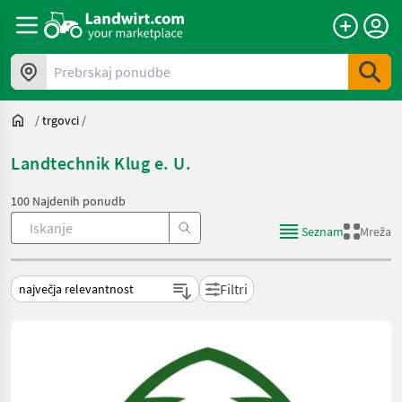
Prebrskaj ponudbe
/
trgovci
/
Landtechnik Klug e. U.
100 Najdenih ponudb
Seznam
Mreža
Filtri