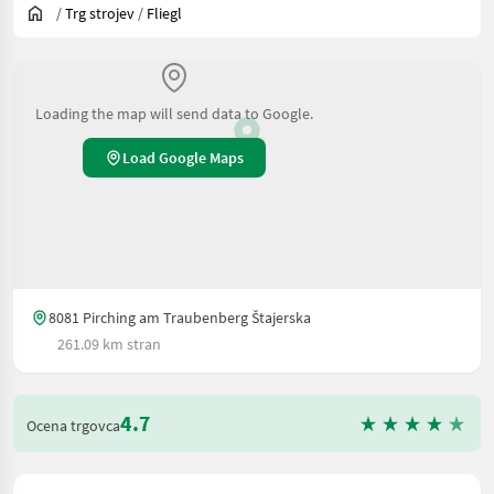
/
Trg strojev
/
Fliegl
Loading the map will send data to Google.
Load Google Maps
8081 Pirching am Traubenberg Štajerska
261.09 km stran
4.7
Ocena trgovca