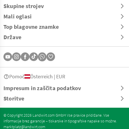
Skupine strojev
Mali oglasi
Top blagovne znamke
Države
Pomoč
Österreich | EUR
Impresum in zaščita podatkov
Storitve
© Copyright 2026 Landwirt.com GmbH Vse pravice pridržane. Vse
informacije brez garancije – tiskarske in tipografske napake so možne.
marktplatz@landwirt.com