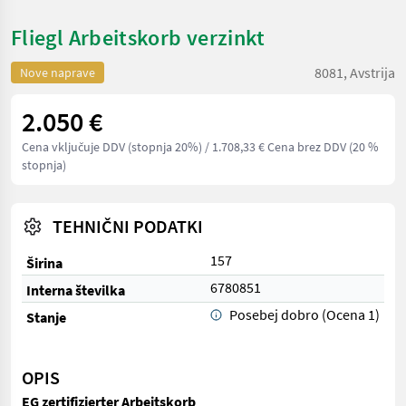
Fliegl Arbeitskorb verzinkt
8081, Avstrija
Nove naprave
2.050 €
Cena vključuje DDV (stopnja 20%)
/ 1.708,33 € Cena brez DDV (20 %
stopnja)
TEHNIČNI PODATKI
157
Širina
6780851
Interna številka
Posebej dobro (Ocena 1)
Stanje
OPIS
EG zertifizierter Arbeitskorb