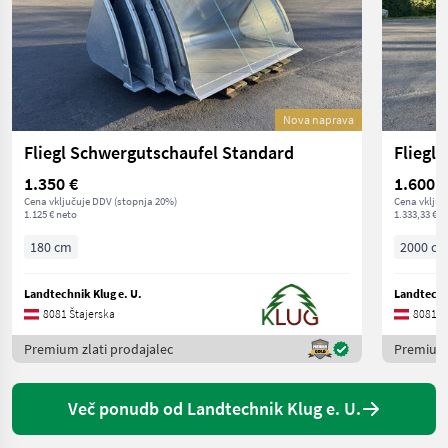
Nova naprava
Fliegl Schwergutschaufel Standard
Fliegl
1.350 €
1.600 €
Cena vključuje DDV (stopnja 20%)
Cena vključ
1.125 € neto
1.333,33 € n
180 cm
2000 c
Landtechnik Klug e. U.
Landtechni
8081 Štajerska
8081 Š
Premium zlati prodajalec
Premium 
Več ponudb od Landtechnik Klug e. U.