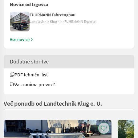
Novice od trgovca
FUHRMANN Fahrzeugbau
Landtechnik Klug - Ihr FUHRMANN Experte!
Vse novice
Dodatne storitve
PDF tehnični list
Vas zanima prevoz?
Več ponudb od Landtechnik Klug e. U.