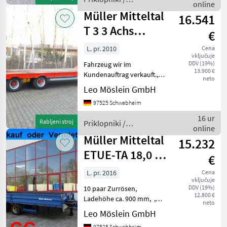
Kundenauftrag angeboten
online
Schwarzmüller
Müller Mitteltal
16.541
T 3 3 Achs
€
Tieflader-
L. pr. 2010
Cena
vključuje
Anhänger
DDV (19%)
Fahrzeug wir im
13.900 €
Kundenauftrag verkauft.,
neto
teilweise Holzbretter def.,
Leo Möslein GmbH
17 paar Zurrösen, ,
97525 Schwebheim
Ladehöhe ca. 900 mm, , --
Druckfehler, Irrtümer und
16 ur
Rabljeni stroj
Priklopniki /
Änderungen vorbehalt
online
Schwarzmüller
Müller Mitteltal
15.232
ETUE-TA 18,0 18
€
t GG
L. pr. 2016
Cena
vključuje
Tandemtieflader
DDV (19%)
10 paar Zurrösen,
12.800 €
Ladehöhe ca. 900 mm, ,
neto
Kundenfahrzeug, , --
Leo Möslein GmbH
Druckfehler, Irrtümer und
97525 Schwebheim