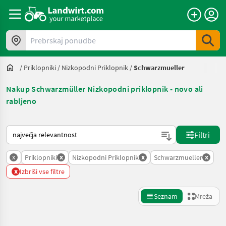
Prebrskaj ponudbe
/
Priklopniki
/
Nizkopodni Priklopnik
/
Schwarzmueller
Nakup Schwarzmüller Nizkopodni priklopnik - novo ali
rabljeno
Tako je razvrščeno na Landwirt.com
Filtri
x
x
x
x
Priklopniki
Nizkopodni Priklopnik
Schwarzmueller
x
Izbriši vse filtre
Seznam
Mreža