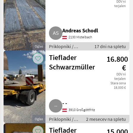
DDV ni
terjalen
Andreas Schodl
2130 Mistelbach
Priklopniki /
17 dni na spletu
Oglas
Nizkopodni
Tieflader
16.800
priklopnik
Schwarzmüller
€
DDV ni
terjalen
Stara cena
18.000 €
- -
3910 Großgöttfritz
Priklopniki /
2 mesecev na spletu
Oglas
Nizkopodni
Tieflader
15.000
priklopnik