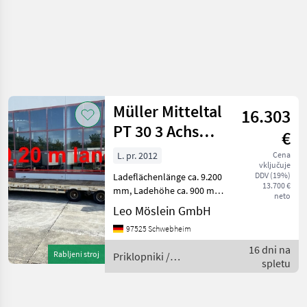
Müller Mitteltal
16.303
PT 30 3 Achs
€
Tieflader 9,20 m
L. pr. 2012
Cena
vključuje
Ladefläc
DDV (19%)
Ladeflächenlänge ca. 9.200
13.700 €
mm, Ladehöhe ca. 900 mm,
neto
16 x Zurrösen, , Fahrzeug
Leo Möslein GmbH
wir im Auftrag verkauft , , , -
97525 Schwebheim
- Druckfehler, Irrtümer und
Änderungen vorbeha
16 dni na
Rabljeni stroj
Priklopniki /
spletu
Schwarzmüller