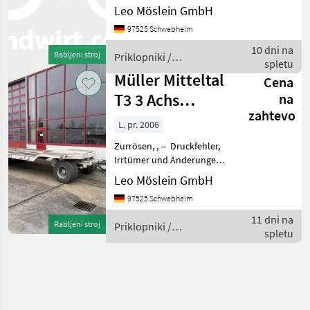
teilweise Holzbretter def.,
Leo Möslein GmbH
17 paar Zurrösen, ,
97525 Schwebheim
Ladehöhe ca. 900 mm, , --
Druckfehler, Irrtümer und
10 dni na
Rabljeni stroj
Priklopniki /
Änderungen vorbehalt
spletu
Schwarzmüller
Müller Mitteltal
Cena
T3 3 Achs
na
zahtevo
Tiefladeranhänger
L. pr. 2006
Zurrösen, , -- Druckfehler,
Irrtümer und Änderungen
vorbehalten, Muster-
Leo Möslein GmbH
Bilder --, Mehr Daten unter:
97525 Schwebheim
... More Details: ...
Priklopniki Nizkopodni
11 dni na
Rabljeni stroj
Priklopniki /
priklopnik
spletu
Schwarzmüller