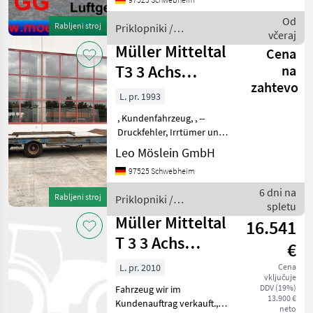
Änderungen vorbehalten,
Muster- Bilder --, Mehr
Od
Rabljeni stroj
Priklopniki /
Daten unter: ... More De
včeraj
Schwarzmüller
Müller Mitteltal
Cena
T3 3 Achs
na
zahtevo
Tieflader mit
L. pr. 1993
ABS
, Kundenfahrzeug, , --
Druckfehler, Irrtümer und
Änderungen vorbehalten,
Leo Möslein GmbH
Muster- Bilder --, Mehr
97525 Schwebheim
Daten unter: ... More
Details: ... Priklopniki
6 dni na
Rabljeni stroj
Priklopniki /
Nizkopodni priklo
spletu
Schwarzmüller
Müller Mitteltal
16.541
T 3 3 Achs
€
Tieflader-
L. pr. 2010
Cena
vključuje
Anhänger
DDV (19%)
Fahrzeug wir im
13.900 €
Kundenauftrag verkauft.,
neto