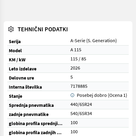
TEHNIČNI PODATKI
A-Serie (5. Generation)
Serija
A 115
Model
115 / 85
KM / kW
2026
Leto izdelave
5
Delovne ure
7178885
Interna številka
Posebej dobro (Ocena 1)
Stanje
440/65R24
Sprednja pnevmatika
540/65R34
zadnje pnevmatike
100
globina profila sprednjih pnevmatik (%)
100
globina profila zadnjih pnevmatik (%)