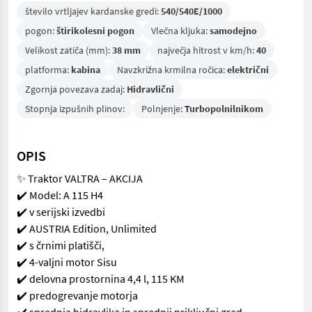
število vrtljajev kardanske gredi:
540/540E/1000
pogon:
štirikolesni pogon
Vlečna kljuka:
samodejno
Velikost zatiča (mm):
38 mm
največja hitrost v km/h:
40
platforma:
kabina
Navzkrižna krmilna ročica:
električni
Zgornja povezava zadaj:
Hidravlični
Stopnja izpušnih plinov:
Polnjenje:
Turbopolnilnikom
OPIS
✨ Traktor VALTRA – AKCIJA
✔️ Model: A 115 H4
✔️ v serijski izvedbi
✔️ AUSTRIA Edition, Unlimited
✔️ s črnimi platišči,
✔️ 4-valjni motor Sisu
✔️ delovna prostornina 4,4 l, 115 KM
✔️ predogrevanje motorja