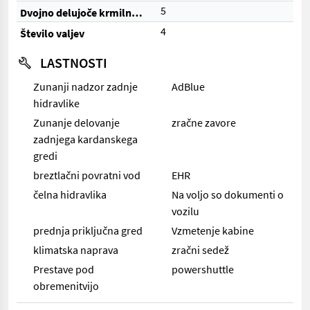
5
Dvojno delujoče krmilne enote (skupaj)
4
Število valjev
LASTNOSTI
Zunanji nadzor zadnje
AdBlue
hidravlike
Zunanje delovanje
zračne zavore
zadnjega kardanskega
gredi
breztlačni povratni vod
EHR
čelna hidravlika
Na voljo so dokumenti o
vozilu
prednja priključna gred
Vzmetenje kabine
klimatska naprava
zračni sedež
Prestave pod
powershuttle
obremenitvijo