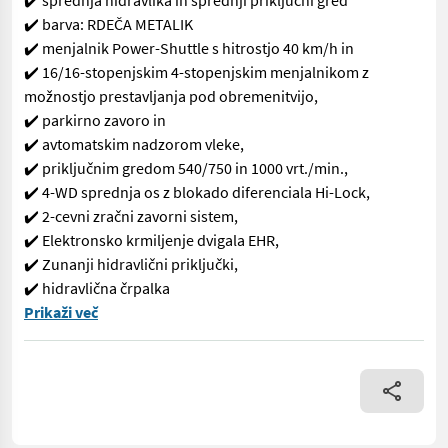
✔️ sprednja hidravlika in sprednji priključni gred
✔️ barva: RDEČA METALIK
✔️ menjalnik Power-Shuttle s hitrostjo 40 km/h in
✔️ 16/16-stopenjskim 4-stopenjskim menjalnikom z
možnostjo prestavljanja pod obremenitvijo,
✔️ parkirno zavoro in
✔️ avtomatskim nadzorom vleke,
✔️ priključnim gredom 540/750 in 1000 vrt./min.,
✔️ 4-WD sprednja os z blokado diferenciala Hi-Lock,
✔️ 2-cevni zračni zavorni sistem,
✔️ Elektronsko krmiljenje dvigala EHR,
✔️ Zunanji hidravlični priključki,
✔️ hidravlična črpalka
✨ Traktor VALTRA – AKCIJA ✔️ Model: A 115 H4 ✔️ v serijski izved
Prikaži več