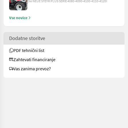
Die NEUE STEYR PLUS SERIE 4080-4090-4100-4110-4120!
Vse novice
Dodatne storitve
PDF tehnični list
Zahtevati financiranje
Vas zanima prevoz?