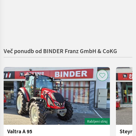
Več ponudb od BINDER Franz GmbH & CoKG
Rabljeni stroj
Valtra A 95
Steyr 