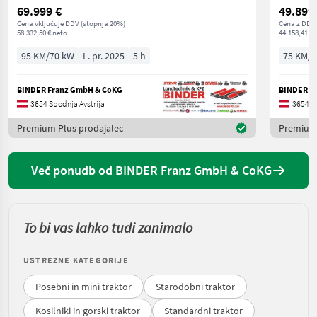
69.999 €
49.899
Cena vključuje DDV (stopnja 20%)
Cena z DDV/
58.332,50 € neto
44.158,41 € 
95 KM/70 kW
L. pr. 2025
5 h
75 KM/5
BINDER Franz GmbH & CoKG
BINDER F
3654 Spodnja Avstrija
3654 Sp
Premium Plus prodajalec
Premium 
Več ponudb od BINDER Franz GmbH & CoKG
To bi vas lahko tudi zanimalo
USTREZNE KATEGORIJE
Posebni in mini traktor
Starodobni traktor
Kosilniki in gorski traktor
Standardni traktor