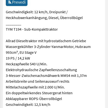
Prevedi
Geschwindigkeit: 12 km/h, Dreipunkt /
Heckhubwerkanhängung, Diesel, Überrollbügel
________
TYM T194 - Sub-Kompakttraktor
Allrad Dieseltraktor mit hydrostatischem Getriebe
Wassergekühlter 3-Zylinder-YanmarMotor, Hubraum
993cm³, EU Stage V
19 PS / 14,2 kW
Heckzapfwelle 540 U/Min.
Elektrohydraulische Zapfwellenzuschaltung
3-Messer-Zwischenachsmähwerk MM54 mit 1,37m
Arbeitsbreite und Seitenauswurf rechts
Mittelachszapfwelle mit 2.000 U/Min.
Ein doppeltwirkendes Steuergerat hinten
Abklappbarer ROPS-Überrollbügel
Geschwindigkeit: 12,5 km/h