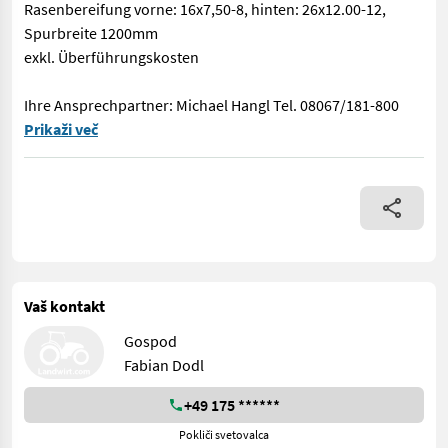
Rasenbereifung vorne: 16x7,50-8, hinten: 26x12.00-12,
Spurbreite 1200mm
exkl. Überführungskosten
Ihre Ansprechpartner: Michael Hangl Tel. 08067/181-800
Geschwindigkeit: 12 km/h, Dreipunkt / Heckhubwerkanhängung, 
Prikaži več
Vaš kontakt
Gospod
Fabian Dodl
+49 175 ******
Pokliči svetovalca