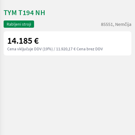
TYM T194 NH
85551, Nemčija
Rabljeni stroji
14.185 €
Cena vključuje DDV (19%)
/ 11.920,17 € Cena brez DDV