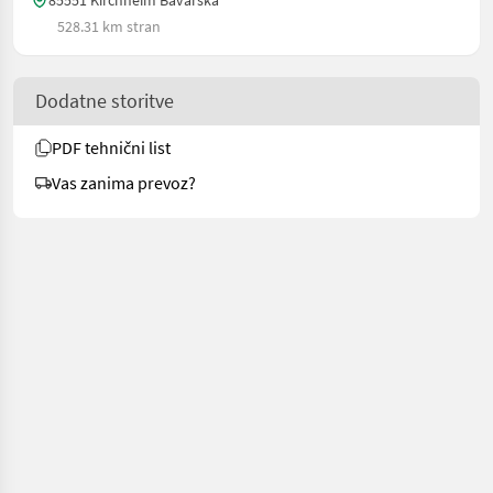
85551 Kirchheim Bavarska
528.31 km stran
Dodatne storitve
PDF tehnični list
Vas zanima prevoz?