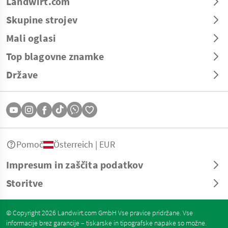
Landwirt.com
Skupine strojev
Mali oglasi
Top blagovne znamke
Države
Pomoč
Österreich | EUR
Impresum in zaščita podatkov
Storitve
© Copyright 2026 Landwirt.com GmbH Vse pravice pridržane. Vse
informacije brez garancije – tiskarske in tipografske napake so možne.