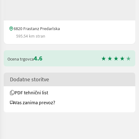
6820 Frastanz Predarlska
595.54 km stran
4.6
Ocena trgovca
Dodatne storitve
PDF tehnični list
Vas zanima prevoz?