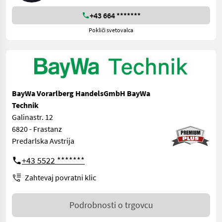
+43 664 *******
Pokliči svetovalca
BayWa Vorarlberg HandelsGmbH BayWa
Technik
Galinastr. 12
6820 - Frastanz
Predarlska Avstrija
+43 5522 *******
Zahtevaj povratni klic
Podrobnosti o trgovcu