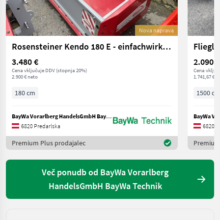
Nova naprava
Rosensteiner Kendo 180 E - einfachwirkend
3.480 €
2.090 €
Cena vključuje DDV (stopnja 20%)
Cena vključ
2.900 € neto
1.741,67 € n
180 cm
1500 c
BayWa Vorarlberg HandelsGmbH BayWa Technik
6820 Predarlska
6820 P
Premium Plus prodajalec
Premium 
Več ponudb od BayWa Vorarlberg
HandelsGmbH BayWa Technik