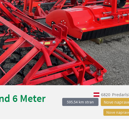
6820
Predarls
nd 6 Meter
Nove naprav
595.54 km stran
Nove naprav