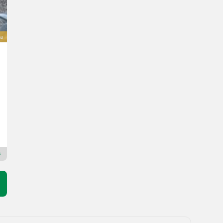
va
Stekro Kippmulde Combi 1,4 m
1.650 €
Cena vključuje DDV (stopnja 20%)
1.375 € neto
140 cm
BayWa Vorarlberg HandelsGmbH BayWa Technik
6820 Predarlska
Premium Plus prodajalec