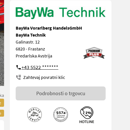
BayWa Vorarlberg HandelsGmbH
BayWa Technik
Galinastr. 12
6820 - Frastanz
Predarlska Avstrija
+43 5522 *******
Zahtevaj povratni klic
Podrobnosti o trgovcu
ka
e
e