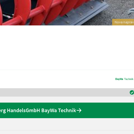
Nova napra
erg HandelsGmbH BayWa Technik