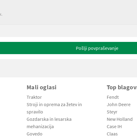
v.
Pošlji povpraševanje
Mali oglasi
Top blago
Traktor
Fendt
Stroji in oprema za žetev in
John Deere
spravilo
Steyr
Gozdarska in lesarska
New Holland
mehanizacija
Case IH
Govedo
Claas