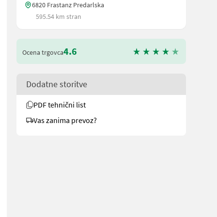
6820 Frastanz Predarlska
595.54 km stran
4.6
Ocena trgovca
Dodatne storitve
PDF tehnični list
Vas zanima prevoz?
e und für genauere Informationen kontaktieren Sie uns gerne. • Dr