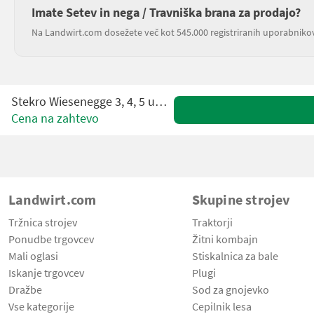
Imate Setev in nega / Travniška brana za prodajo?
Na Landwirt.com dosežete več kot 545.000 registriranih uporabniko
Stekro Wiesenegge 3, 4, 5 und 6 Meter
Cena na zahtevo
Landwirt.com
Skupine strojev
Tržnica strojev
Traktorji
Ponudbe trgovcev
Žitni kombajn
Mali oglasi
Stiskalnica za bale
Iskanje trgovcev
Plugi
Dražbe
Sod za gnojevko
Vse kategorije
Cepilnik lesa