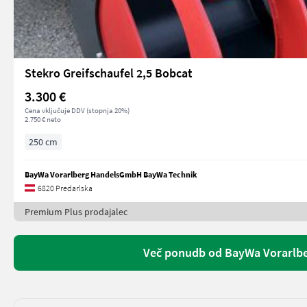
Stekro Greifschaufel 2,5 Bobcat
3.300 €
Cena vključuje DDV (stopnja 20%)
2.750 € neto
250 cm
BayWa Vorarlberg HandelsGmbH BayWa Technik
6820 Predarlska
Premium Plus prodajalec
Več ponudb od BayWa Vorarlb