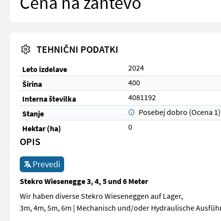
Cena na zahtevo
TEHNIČNI PODATKI
2024
Leto izdelave
400
Širina
4081192
Interna številka
Posebej dobro (Ocena 1)
Stanje
0
Hektar (ha)
OPIS
Prevedi
Stekro Wiesenegge 3, 4, 5 und 6 Meter
Wir haben diverse Stekro Wieseneggen auf Lager,
3m, 4m, 5m, 6m | Mechanisch und/oder Hydraulische Ausfüh