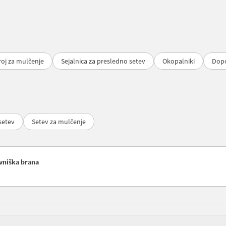
roj za mulčenje
Sejalnica za presledno setev
Okopalniki
Dopo
setev
Setev za mulčenje
avniška brana