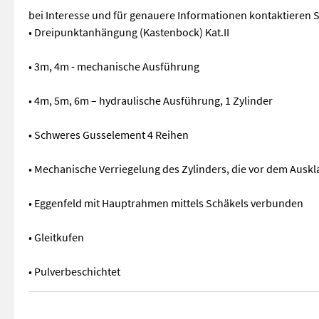
bei Interesse und für genauere Informationen kontaktieren S
• Dreipunktanhängung (Kastenbock) Kat.II
• 3m, 4m - mechanische Ausführung
• 4m, 5m, 6m – hydraulische Ausführung, 1 Zylinder
• Schweres Gusselement 4 Reihen
• Mechanische Verriegelung des Zylinders, die vor dem Aus
• Eggenfeld mit Hauptrahmen mittels Schäkels verbunden
• Gleitkufen
• Pulverbeschichtet
Wir haben diverse Stekro Wieseneggen auf Lager, 3m, 4m, 5m