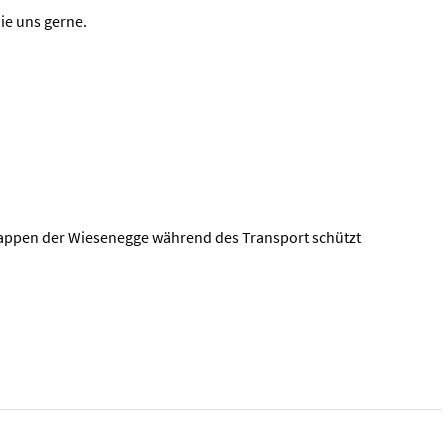
ie uns gerne.
klappen der Wiesenegge während des Transport schützt
, 6m | Mechanisch und/oder Hydraulische Ausführung. bei Interess