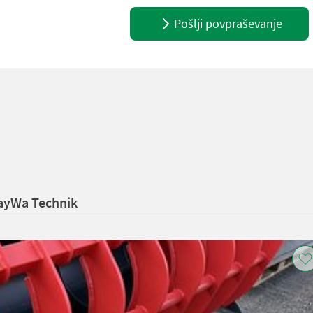
Pošlji povpraševanje
ayWa Technik