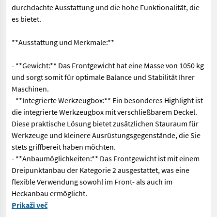
durchdachte Ausstattung und die hohe Funktionalität, die
es bietet.
**Ausstattung und Merkmale:**
- **Gewicht:** Das Frontgewicht hat eine Masse von 1050 kg
und sorgt somit für optimale Balance und Stabilität Ihrer
Maschinen.
- **Integrierte Werkzeugbox:** Ein besonderes Highlight ist
die integrierte Werkzeugbox mit verschließbarem Deckel.
Diese praktische Lösung bietet zusätzlichen Stauraum für
Werkzeuge und kleinere Ausrüstungsgegenstände, die Sie
stets griffbereit haben möchten.
- **Anbaumöglichkeiten:** Das Frontgewicht ist mit einem
Dreipunktanbau der Kategorie 2 ausgestattet, was eine
flexible Verwendung sowohl im Front- als auch im
Heckanbau ermöglicht.
Produktbeschreibung: Frontgewicht &#34;EcoLine&#34; Entdecken 
Prikaži več