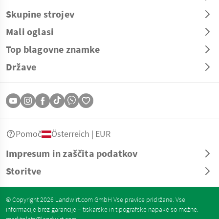
Skupine strojev
Mali oglasi
Top blagovne znamke
Države
Pomoč
Österreich | EUR
Impresum in zaščita podatkov
Storitve
© Copyright 2026 Landwirt.com GmbH Vse pravice pridržane. Vse
informacije brez garancije – tiskarske in tipografske napake so možne.