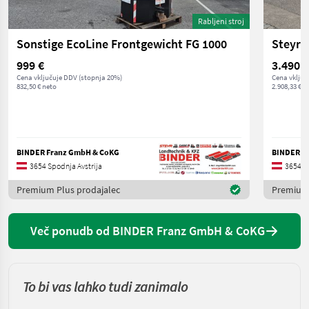
Rabljeni stroj
Sonstige EcoLine Frontgewicht FG 1000
Steyr 
999 €
3.490 €
Cena vključuje DDV (stopnja 20%)
Cena vključ
832,50 € neto
2.908,33 € n
BINDER Franz GmbH & CoKG
BINDER F
3654 Spodnja Avstrija
3654 Sp
Premium Plus prodajalec
Premium 
Več ponudb od BINDER Franz GmbH & CoKG
To bi vas lahko tudi zanimalo