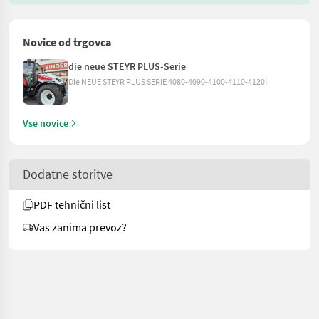
Novice od trgovca
die neue STEYR PLUS-Serie
Die NEUE STEYR PLUS SERIE 4080-4090-4100-4110-4120!
Vse novice
Dodatne storitve
PDF tehnični list
Vas zanima prevoz?