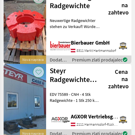
traktorje
Radgewichte
na
/
zahtevo
Sonstige
Neuwertige Radgewichter
stehen zu Verkauf! Würden
von einem 1050
abmontiert! Bei Interesse
Bierbauer GmbH
an diesen Radgewichte
oder Fragen zum
8311 Markt Hartmannsdorf
technischen Zustand und
Dodatna
Premium zlati prodajalec
Nova naprava
zur Ver
oprema
Steyr
Cena
za
traktorje
Radgewichte
na
/ Fendt
zahtevo
Zubehör für
EDV 75589 - CNH - 4 Stk
Neutraktore
Radgewichte - 1 Stk 250 kg
Standort: 2135 Neudorf im
Weinviertel Das
AGXOR Vertriebsgesellschaft Ost GmbH
Verkaufsteam der Fa. Agxor
zeigt Ihnen das
2111 Harmannsdorf-Rückersdorf
Gerät/Maschine
Dodatna
Premium zlati prodajalec
Nova naprava