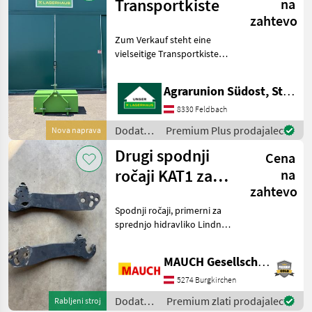
traktorje
Transportkiste
na
/
zahtevo
Sonstige
Zum Verkauf steht eine
vielseitige Transportkiste
der renommierten
polnischen Marke Stekro,
Agrarunion Südost, Standort Gniebing
angeboten als
Neumaschine. Dieses
8330 Feldbach
Modell ist ein
Dodatna
Premium Plus prodajalec
Nova naprava
hervorragendes Beispiel
oprema
Drugi spodnji
Cena
za
traktorje
ročaji KAT1 za
na
/
zahtevo
sprednjo
Sonstige
Spodnji ročaji, primerni za
hidravliko
sprednjo hidravliko Lindner
Lindner
- KAT 1 - Varnostni kavlji so
KAT 2 Oprema je na zalogi v
MAUCH Gesellschaft m.b.H. & Co.KG
Burgkirchenu. Da bi vam
lahko posvetil dovolj
5274 Burgkirchen
Dodatna
Premium zlati prodajalec
Rabljeni stroj