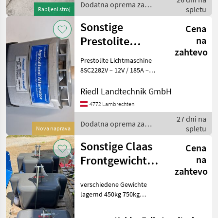
Dodatna oprema za
spletu
Rabljeni stroj
traktorje / Scharmüller
Sonstige
Cena
Prestolite
na
zahtevo
Lichtmaschine
Prestolite Lichtmaschine
8SC2282V – 12V /
8SC2282V – 12V / 185A –
Original Premium-Qualität
185A
Zum Verkauf steht eine
Riedl Landtechnik GmbH
Original Prestolite Leece
4772 Lambrechten
Neville Lichtmaschine
27 dni na
8SC2282V. Diese
Dodatna oprema za
spletu
Nova naprava
traktorje / Sonstige
Sonstige Claas
Cena
Frontgewicht
na
zahtevo
450kg, 750kg,
verschiedene Gewichte
1050kg
lagernd 450kg 750kg
1050kg Nähere Infos gerne
telefonisch! Dodatna