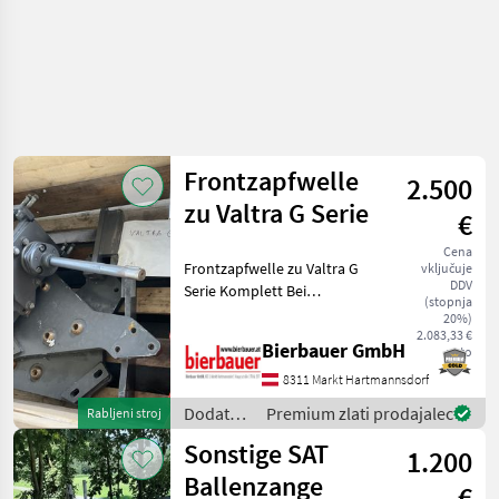
Frontzapfwelle
2.500
zu Valtra G Serie
€
Cena
Frontzapfwelle zu Valtra G
vključuje
DDV
Serie Komplett Bei
(stopnja
Interesse an dieser
20%)
Maschine oder Fragen zum
2.083,33 €
Bierbauer GmbH
neto
technischen Zustand und
zur Verfügbarkeit
8311 Markt Hartmannsdorf
kontaktieren Sie mich bitt
Dodatna
Premium zlati prodajalec
Rabljeni stroj
oprema
Sonstige SAT
1.200
za
traktorje
Ballenzange
€