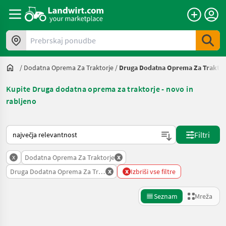
Prebrskaj ponudbe
/
Dodatna Oprema Za Traktorje
/
Druga Dodatna Oprema Za Traktor
Kupite Druga dodatna oprema za traktorje - novo in
rabljeno
Tako je razvrščeno na Landwirt.com
Filtri
x
x
Dodatna Oprema Za Traktorje
x
x
Druga Dodatna Oprema Za Traktorje
Izbriši vse filtre
Seznam
Mreža