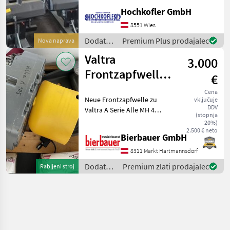
Palettengabel -
Hochkofler GmbH
Ballengreifer Lagernd oder
gerne auf Bestellung
8551 Wies
Dodatna oprema za
Dodatna
Premium Plus prodajalec
Nova naprava
oprema
Valtra
3.000
za
traktorje
Frontzapfwelle
€
/
MH4 A-Serie
Sonstige
Cena
Neue Frontzapfwelle zu
vključuje
DDV
Valtra A Serie Alle MH 4
(stopnja
Modelle geeignet Satz
20%)
komplett Bei Interesse an
2.500 € neto
Bierbauer GmbH
dieser Maschine oder
Fragen zum technischen
8311 Markt Hartmannsdorf
Zustand und zur
Dodatna
Premium zlati prodajalec
Rabljeni stroj
oprema
za
traktorje
/ Valtra