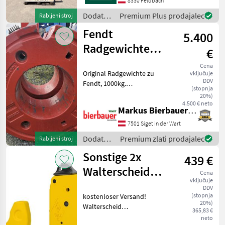
8330 Feldbach
klassifiziert als Klasse 1. Zu
Dodatna
Premium Plus prodajalec
Rabljeni stroj
oprema
Fendt
5.400
za
traktorje
Radgewichte
€
/
1000kg
Sonstige
Cena
Original Radgewichte zu
vključuje
DDV
Fendt, 1000kg.
(stopnja
Radgewichtshalterungen.
20%)
Dodatna oprema za
4.500 € neto
Markus Bierbauer GmbH
traktorje Druga dodatna
oprema za traktorje
7501 Siget in der Wart
Dodatna
Premium zlati prodajalec
Rabljeni stroj
oprema
Sonstige 2x
439 €
za
traktorje
Walterscheid
Cena
/ Fendt
vključuje
Unterlenkerfanghaken
DDV
(stopnja
kostenloser Versand!
Cat 3
20%)
Walterscheid
365,83 €
Unterlenkerfanghaken
neto