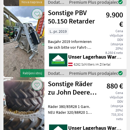
Dodatna
Premium Plus prodajalec
Nova naprava
oprema
Sonstige PBV
9.900
za
traktorje
50.150 Retarder
€
/
Sonstige
L. pr. 2019
Cena
vključuje
DDV
Baujahr 2019 Informieren
(stopnja
Sie sich bitte vor Fahrt-
20%)
Antritt telefonisch, ob die
8.250 € neto
Unser Lagerhaus Warenhandelsges.m.b.H.
von Ihnen angefragte
Maschine aktuell bei uns
6262 Schlitters im Zillertal
am Lager steht. Wir
Dodatna
Premium Plus prodajalec
Rabljeni stroj
inserieren auch Ma
oprema
Sonstige Räder
880 €
za
traktorje
zu John Deere
Cena
/
vključuje
Traktor 5058E
Sonstige
DDV
(stopnja
Räder 380/85R28 1 Garn.
20%)
NEU Räder 320/88R20 1
733,33 €
Garn. NEU Informieren Sie
neto
sich bitte vor Fahrt-Antritt
Unser Lagerhaus Warenhandelsges.m.b.H.
telefonisch, ob die von