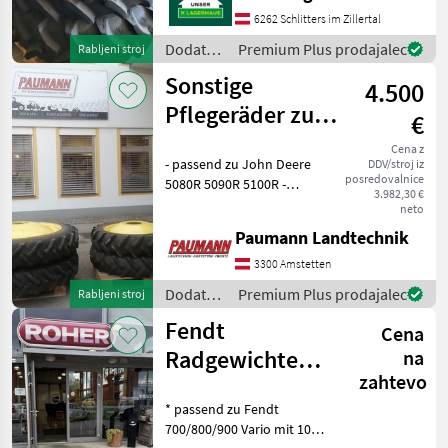
Ihnen angefragte
6262 Schlitters im Zillertal
Gebrauchtmaschine aktu
Dodatna
Premium Plus prodajalec
Rabljeni stroj
oprema
Sonstige
4.500
za
traktorje
Pflegeräder zu
€
/
John Deere
Sonstige
Cena z
- passend zu John Deere
DDV/stroj iz
5080R 5090R
posredovalnice
5080R 5090R 5100R -
5100R
3.982,30 €
Dimension Vorne
neto
270/80R32 und Hinten
Paumann Landtechnik
270/95R42 -
Radnabenausnehmung
3300 Amstetten
Vorne - Lochkreis Vorne -
Dodatna
Premium Plus prodajalec
Rabljeni stroj
Spurweite ca. 2, 1m -
oprema
Fendt
Cena
za
traktorje
Radgewichte
na
/
zahtevo
1000kg
Sonstige
* passend zu Fendt
700/800/900 Vario mit 10