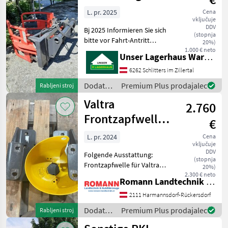
/ Valtra
L. pr. 2025
Cena
vključuje
DDV
Bj 2025 Informieren Sie sich
(stopnja
bitte vor Fahrt-Antritt
20%)
telefonisch, ob die von
1.000 € neto
Unser Lagerhaus Warenhandelsges.m.b.H.
Ihnen angefragte Maschine
aktuell bei uns am Lager
6262 Schlitters im Zillertal
steht. Wir inserieren auch
Dodatna
Premium Plus prodajalec
Rabljeni stroj
Maschine
oprema
Valtra
2.760
za
traktorje
Frontzapfwelle
€
/
A-Serie
Sonstige
L. pr. 2024
Cena
vključuje
DDV
Folgende Ausstattung:
(stopnja
Frontzapfwelle für Valtra
20%)
A105 mit Antriebswelle mit
2.300 € neto
Romann Landtechnik & Nutzfahrzeuge e.U.
Schalter für Kabine mit
Ölkühler Die Maschine steht
2111 Harmannsdorf-Rückersdorf
am Standort Romann
Dodatna
Premium Plus prodajalec
Rabljeni stroj
Landtechnik, 2111
oprema