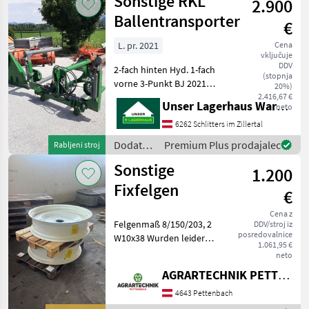
Sonstige RKL
2.900
za
traktorje
Ballentransporter
€
/ Valtra
L. pr. 2021
Cena
vključuje
DDV
2-fach hinten Hyd. 1-fach
(stopnja
vorne 3-Punkt BJ 2021
20%)
Informieren Sie sich bitte
2.416,67 €
Unser Lagerhaus Warenhandelsges.m.b.H.
neto
vor Fahrt-Antritt
telefonisch, ob die von
6262 Schlitters im Zillertal
Ihnen angefragte Maschine
Dodatna
Premium Plus prodajalec
Rabljeni stroj
aktuell bei uns am L
oprema
Sonstige
1.200
za
traktorje
Fixfelgen
€
/
Sonstige
Cena z
Felgenmaß 8/150/203, 2
DDV/stroj iz
posredovalnice
W10x38 Wurden leider
1.061,95 €
falsch bestellt Dodatna
neto
oprema za traktorje Druga
AGRARTECHNIK PETTENBACH GMBH
dodatna oprema za
traktorje
4643 Pettenbach