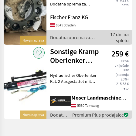
876,11 €
Dodatna oprema za
neto
traktorje Druga dodatna
oprema za traktorje
Fischer Franz KG
8345 Straden
17 dni na
Dodatna oprema za
spletu
Nova naprava
traktorje / Fendt
Sonstige Kramp
259 €
Oberlenker
Cena
vključuje
hydraulisch 620 -
DDV
(stopnja
Hydraulischer Oberlenker
920mm
20%)
Kat. 2 Ausgestattet mit
215,83 €
gesteuertem
neto
Rückschlagventil für
Moser Landmaschinenhandel
sicheren Halt der Position.
inklusive: * Kugel *
5580 Tamsweg
Bedienungsseil *
Dodatna
Premium Plus prodajalec
Nova naprava
Schlauchsa
oprema
za
traktorje