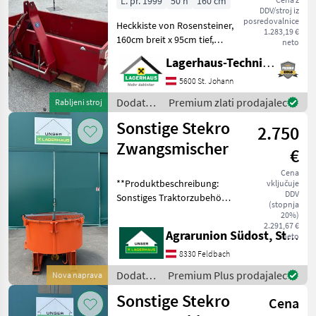
Sonstige
L. pr. 1999
50 h
160 cm
DDV/stroj iz
posredovalnice
Heckkiste von Rosensteiner,
1.283,19 €
160cm breit x 95cm tief,
neto
Wandhöhe: 40cm, hydr.
Lagerhaus-Technik St. Johann
Kippbar Kaufpreis inkl. 13%
Mwst. Wir bitten telefonisch
5600 St. Johann
oder per Mail Ihren Besuch
Dodatna
Premium zlati prodajalec
Rabljeni stroj
bekann
oprema
Sonstige Stekro
2.750
za
traktorje
Zwangsmischer
€
/
Sonstige
Cena
**Produktbeschreibung:
vključuje
DDV
Sonstiges Traktorzubehör -
(stopnja
Stekro Zwangsmischer**
20%)
Zum Verkauf steht ein
2.291,67 €
Agrarunion Südost, Standort Gniebing
neto
nagelneuer Stekro
Zwangsmischer, der zur
8330 Feldbach
Kategorie "Sonstiges T
Dodatna
Premium Plus prodajalec
Nova naprava
oprema
Sonstige Stekro
Cena
za