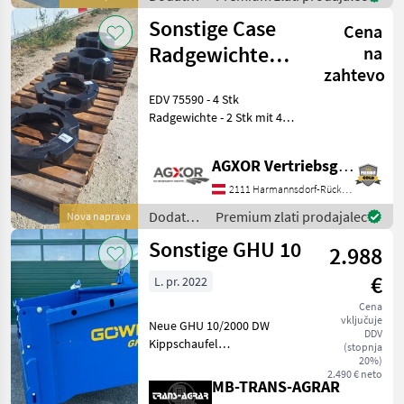
oprema
Sonstige Case
Cena
za
traktorje
Radgewichte
na
/ Steyr
zahtevo
Zubehör für
EDV 75590 - 4 Stk
Neutraktore
Radgewichte - 2 Stk mit 454
kg - 2 Stk mit 227 kg
Standort: 2135 Neudorf im
AGXOR Vertriebsgesellschaft Ost GmbH
Weinviertel Das
Verkaufsteam der Fa. Agxor
2111 Harmannsdorf-Rückersdorf
zeigt Ihnen da
Dodatna
Premium zlati prodajalec
Nova naprava
oprema
Sonstige GHU 10
2.988
za
traktorje
€
L. pr. 2022
/
Sonstige
Cena
vključuje
Neue GHU 10/2000 DW
DDV
Kippschaufel
(stopnja
GRUNDAUSSTATTUNG von
20%)
2.490 € neto
30 - 75 kW (- 40 - 100 PS) //
MB-TRANS-AGRAR
Nutzlast bis zu 3.500 kg