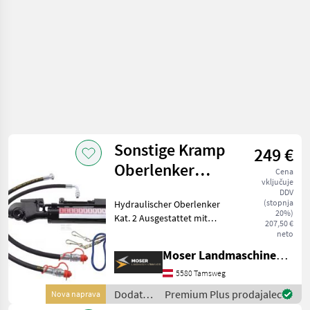
/
Sonstige
Sonstige Kramp
249 €
Oberlenker
Cena
vključuje
hydraulisch 546 -
DDV
(stopnja
Hydraulischer Oberlenker
776mm
20%)
Kat. 2 Ausgestattet mit
207,50 €
gesteuertem
neto
Rückschlagventil für
Moser Landmaschinenhandel
sicheren Halt der Position.
inklusive: * Kugel *
5580 Tamsweg
Bedienungsseil *
Dodatna
Premium Plus prodajalec
Nova naprava
Schlauchsa
oprema