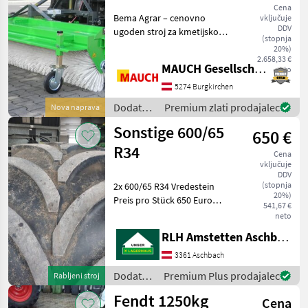
2300 mm
Cena
Bema Agrar – cenovno
vključuje
DDV
ugoden stroj za kmetijsko
(stopnja
rabo s priklopom na traktor
20%)
- Delovna širina 2300 mm -
2.658,33 €
MAUCH Gesellschaft m.b.H. & Co.KG
neto
Ohišje stroja je zelo stabilno
in torzijsko trdno -
5274 Burgkirchen
Tritočkovn
Dodatna
Premium zlati prodajalec
Nova naprava
oprema
Sonstige 600/65
650 €
za
traktorje
R34
Cena
/
vključuje
Sonstige
DDV
(stopnja
2x 600/65 R34 Vredestein
20%)
Preis pro Stück 650 Euro
541,67 €
Privat Verkauf Mwst.nicht
neto
ausweisbar Bitte Herrn
RLH Amstetten Aschbach
Reiter Manuel anrufen ! +43
664 4877404 Dodatna
3361 Aschbach
oprema za traktor
Dodatna
Premium Plus prodajalec
Rabljeni stroj
oprema
Fendt 1250kg
Cena
za