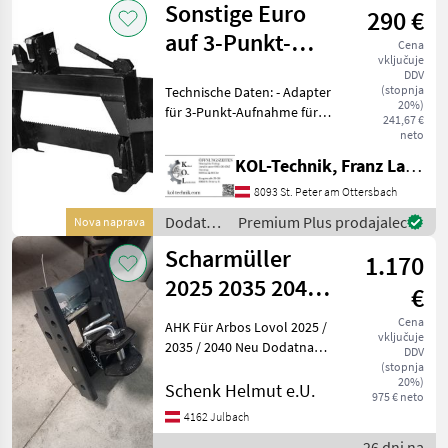
Sonstige Euro
290 €
za
traktorje
auf 3-Punkt-
Cena
/
vključuje
Adapterplatte
Sonstige
DDV
(stopnja
Technische Daten: - Adapter
20%)
für 3-Punkt-Aufnahme für
241,67 €
Frontlader - Gewicht: 54 kg -
neto
Modelle: FQK Für weitere
KOL-Technik, Franz Lampl-Küssner
Informationen stehen wir
Ihnen gerne telefonisch o
8093 St. Peter am Ottersbach
Dodatna
Premium Plus prodajalec
Nova naprava
oprema
Scharmüller
1.170
za
traktorje
2025 2035 2040
€
/
Arbos Lovol
Sonstige
Cena
AHK Für Arbos Lovol 2025 /
vključuje
2035 / 2040 Neu Dodatna
DDV
oprema za traktorje Druga
(stopnja
20%)
dodatna oprema za
Schenk Helmut e.U.
975 € neto
traktorje
4162 Julbach
26 dni na