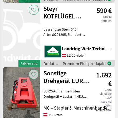
oprema
Steyr
590 €
za
traktorje
KOTFLÜGEL
DDV ni
/
terjalen
RECHTS
Sonstige
passend zu Steyr 545;
Artnr.:0291205, Standort
der Maschine: Gleisdorf
Dodatna oprema za
Landring Weiz Technikzentrum Süd
traktorje Druga dodatna
oprema za traktorje
8200 Gleisdorf
Dodatna
Premium Plus prodajalec
Rabljeni stroj
oprema
Sonstige
1.692
za
traktorje
Drehgerät EURO-
€
/ Steyr
Aufhängung,
Cena
EURO-Aufnahme Kisten
vključuje
1200mm
Drehgerät + Lastarm NEU,
DDV
Tragkraft: 2500 Kg,
(stopnja
20%)
Eigengewicht: 200kg
MC – Stapler & Maschinenhandel
1.410 € neto
Drehbereich: 180° links
4481 Asten
drehend, Aufhängung: ISO 2