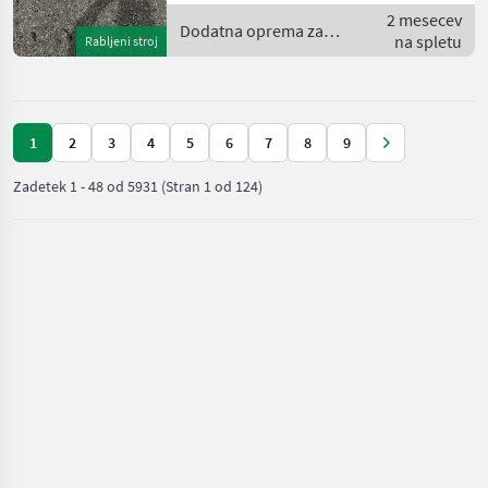
2 mesecev
(405mm), 1200mm Breite
Dodatna oprema za
na spletu
Rabljeni stroj
traktorje / Sonstige
1
2
3
4
5
6
7
8
9
Zadetek
1
-
48
od
5931
(Stran 1 od 124)