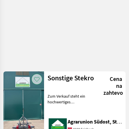
oprema
za
traktorje
/
Sonstige
Sonstige Stekro
Cena
na
zahtevo
Zum Verkauf steht ein
hochwertiges
Traktorzubehör der Marke
Stekro. Dieses Zubehör
befindet sich in einem
Agrarunion Südost, Standort Gniebing
besonders guten Zustand,