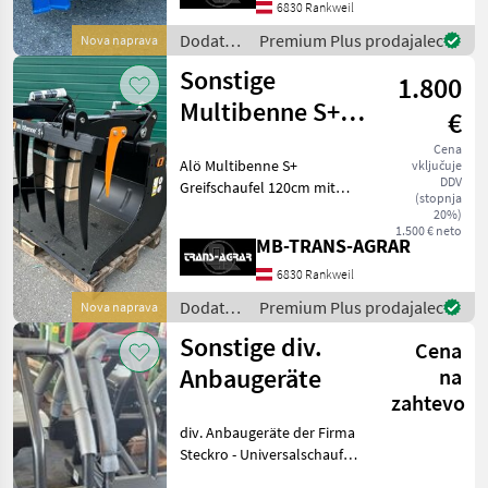
6830 Rankweil
Einfach oder doppelt
wirkender 2-stufiger
Dodatna
Premium Plus prodajalec
Nova naprava
Teleskopzylind
oprema
Sonstige
1.800
za
traktorje
Multibenne S+
€
/
120cm
Sonstige
Cena
Alö Multibenne S+
vključuje
DDV
Greifschaufel 120cm mit
(stopnja
EURO Aufnahme, EURO
20%)
Dodatna oprema za
1.500 € neto
MB-TRANS-AGRAR
traktorje Druga dodatna
oprema za traktorje
6830 Rankweil
Dodatna
Premium Plus prodajalec
Nova naprava
oprema
Sonstige div.
Cena
za
traktorje
Anbaugeräte
na
/
zahtevo
Sonstige
div. Anbaugeräte der Firma
Steckro - Universalschaufel
- Greifschaufel -