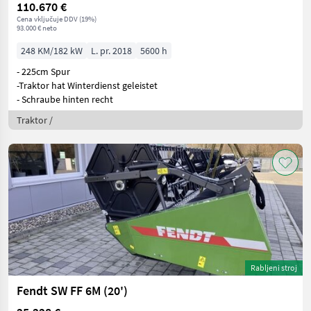
110.670 €
Cena vključuje DDV (19%)
93.000 € neto
248 KM/182 kW
L. pr. 2018
5600 h
- 225cm Spur
-Traktor hat Winterdienst geleistet
- Schraube hinten recht
Traktor /
Rabljeni stroj
Fendt SW FF 6M (20')