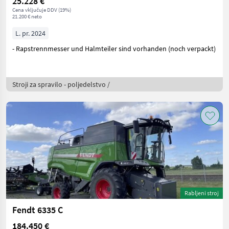
25.228 €
Cena vključuje DDV (19%)
21.200 € neto
L. pr. 2024
- Rapstrennmesser und Halmteiler sind vorhanden (noch verpackt)
Stroji za spravilo - poljedelstvo /
Rabljeni stroj
Fendt 6335 C
184.450 €