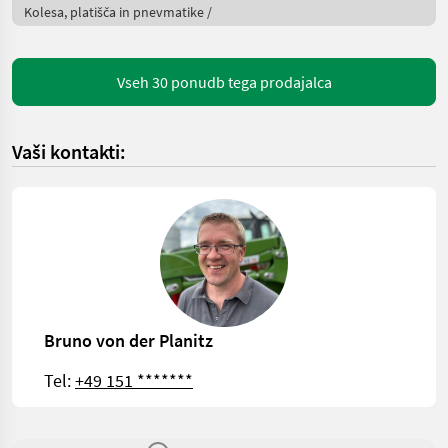
Kolesa, platišča in pnevmatike /
Vseh 30 ponudb tega prodajalca
Vaši kontakti:
Bruno von der Planitz
Tel:
+49 151 *******