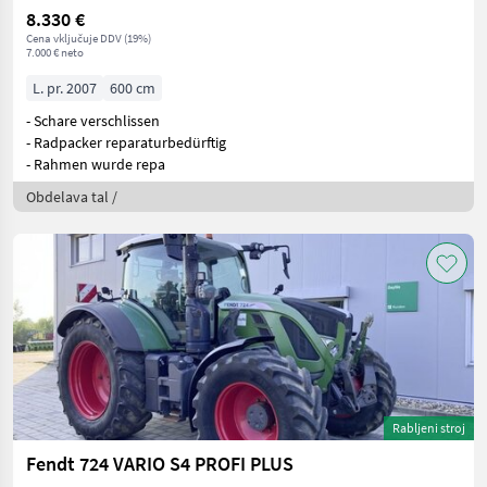
8.330 €
Cena vključuje DDV (19%)
7.000 € neto
L. pr. 2007
600 cm
- Schare verschlissen
- Radpacker reparaturbedürftig
- Rahmen wurde repa
Obdelava tal /
Rabljeni stroj
Fendt 724 VARIO S4 PROFI PLUS