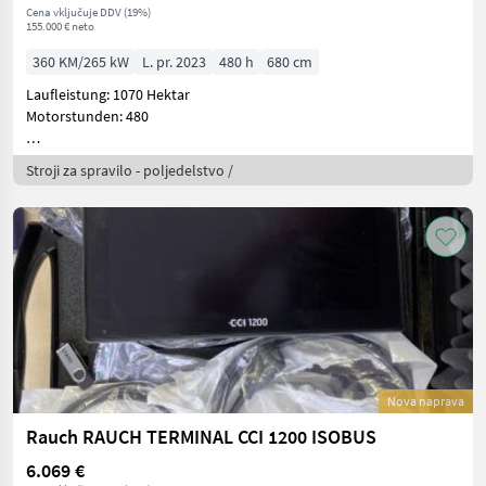
Cena vključuje DDV (19%)
155.000 € neto
360 KM/265 kW
L. pr. 2023
480 h
680 cm
Laufleistung: 1070 Hektar
Motorstunden: 480
12V KÜHLSCHRANK
Stroji za spravilo - poljedelstvo /
460
Nova naprava
Rauch RAUCH TERMINAL CCI 1200 ISOBUS
6.069 €