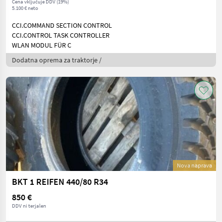
Cena vključuje DDV (19%)
5.100 € neto
CCI.COMMAND SECTION CONTROL
CCI.CONTROL TASK CONTROLLER
WLAN MODUL FÜR C
Dodatna oprema za traktorje /
Nova naprava
BKT 1 REIFEN 440/80 R34
850 €
DDV ni terjalen