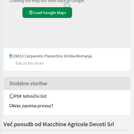
Loading the map will send data to Google.
Load Google Maps
29013 Carpaneto Piacentino Emilia-Romanja
524.33 km stran
Dodatne storitve
PDF tehnični list
Vas zanima prevoz?
Več ponudb od Macchine Agricole Devoti Srl