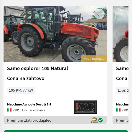
Nova naprava
Same explorer 105 Natural
Same 
Cena na zahtevo
Cena n
105 KM/77 kW
L. pr. 20
Macchine Agricole Devoti Srl
Macchine A
29013 Emilia-Romanja
29013 
Premium zlati prodajalec
Premium 