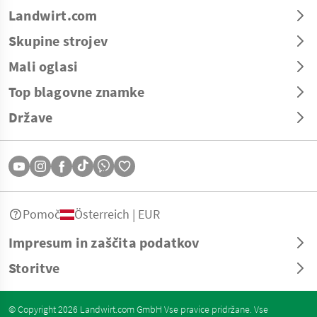
Landwirt.com
Skupine strojev
Mali oglasi
Top blagovne znamke
Države
Pomoč
Österreich | EUR
Impresum in zaščita podatkov
Storitve
© Copyright 2026 Landwirt.com GmbH Vse pravice pridržane. Vse