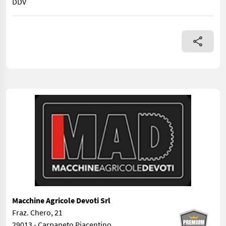
DDV
nov stroj, takoj na voljo! elektrohidravlični menjalnik s 3 pres
Macchine Agricole Devoti Srl
Fraz. Chero, 21
29013 - Carpaneto Piacentino