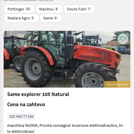
Pöttinger
Manitou
Deutz Fahr
19
8
7
Madara Agro
Same
6
6
Nova naprava
Same explorer 105 Natural
Cena na zahtevo
105 KM/77 kW
macchina NUOVA, Pronta consegna! inversore elettroidraulico, hi-
lo elettroidraul