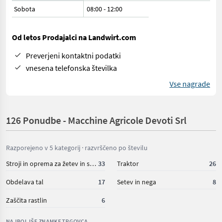
Sobota
08:00
-
12:00
Od letos Prodajalci na Landwirt.com
Preverjeni kontaktni podatki
vnesena telefonska številka
Vse nagrade
126 Ponudbe - Macchine Agricole Devoti Srl
Razporejeno v 5 kategorij · razvrščeno po številu
Stroji in oprema za žetev in spravilo
33
Traktor
26
Obdelava tal
17
Setev in nega
8
Zaščita rastlin
6
NAJBOLJŠE ZNAMKE TRGOVCA