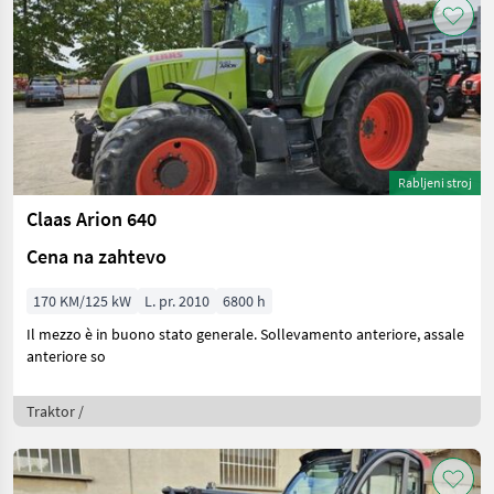
Rabljeni stroj
Claas Arion 640
Cena na zahtevo
170 KM/125 kW
L. pr. 2010
6800 h
Il mezzo è in buono stato generale. Sollevamento anteriore, assale
anteriore so
Traktor /