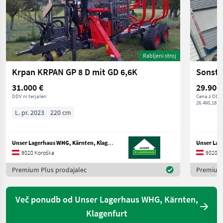
Rabljeni stroj
Krpan KRPAN GP 8 D mit GD 6,6K
Sonsti
31.000 €
29.900
DDV ni terjalen
Cena z DDV/
26.460,18 € 
L. pr. 2023
220 cm
Unser Lagerhaus WHG, Kärnten, Klagenfurt
9020 Koroška
9020 K
Premium Plus prodajalec
Premium 
Več ponudb od Unser Lagerhaus WHG, Kärnten,
Klagenfurt