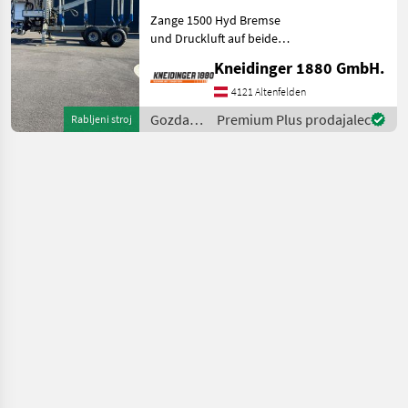
Zange 1500 Hyd Bremse
und Druckluft auf beide
Achsen Hyd.
Kneidinger 1880 GmbH.
Eigenversorgung Pumpe
Neu Gelenkwelle
4121 Altenfelden
Obenanhängung
Gozdarska
Premium Plus prodajalec
Rabljeni stroj
Zulassungsschein ohne
in
BOX Verfügbar Ende Nove
lesarska
mehanizacija
/
Binderberger