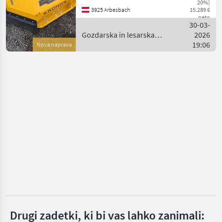
Sonstige
1
Kranspitzenanbau
20%)
3925 Arbesbach
15.289 €
(Halterung für Std
neto
Kranspitze auch lieferbar)
30-03-
MARKETPLACE
und mit hydr. Frontkl
Gozdarska in lesarska
2026
mehanizacija / Kronos
19:06
Nova naprava
Ponudbe
Mali
Marketplace
trgovcev
oglasi
Drugi zadetki, ki bi vas lahko zanimali: