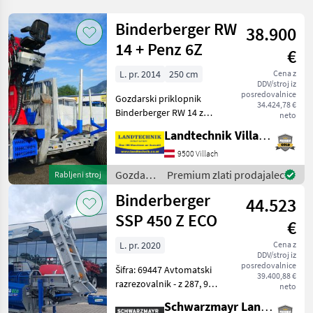
Binderberger RW
38.900
14 + Penz 6Z
€
L. pr. 2014
250 cm
Cena z
DDV/stroj iz
posredovalnice
Gozdarski priklopnik
34.424,78 €
Binderberger RW 14 z
neto
žerjavom Penz 6Z, z
Landtechnik Villach GmbH
originalnim lovskim
stolom, z joystickom in
9500 Villach
nožnim upravljanjem,
Gozdarska
Premium zlati prodajalec
Rabljeni stroj
hidravlično samostojno
in
Binderberger
napajanje, z ol
44.523
lesarska
mehanizacija
SSP 450 Z ECO
€
/
Binderberger
L. pr. 2020
Cena z
DDV/stroj iz
posredovalnice
Šifra: 69447 Avtomatski
39.400,88 €
razrezovalnik - z 287, 9
neto
obratovalnih ur - letnik
Schwarzmayr Landtechnik GmbH - Aurolzmünster
izdelave 2020 - s podvozjem