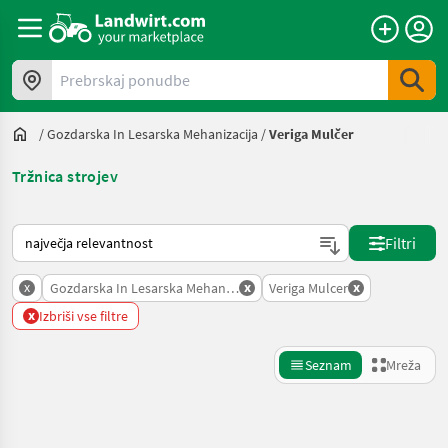
Prebrskaj ponudbe
/
Gozdarska In Lesarska Mehanizacija
/
Veriga Mulčer
Tržnica strojev
Tako je razvrščeno na Landwirt.com
Filtri
x
x
x
Gozdarska In Lesarska Mehanizacija
Veriga Mulcer
x
Izbriši vse filtre
Seznam
Mreža