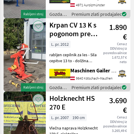
- z mehansko zložljivim
4971 Aurolzmünster
transportnim trakom
Gozdarska
Premium zlati prodajalec
Rabljeni stroj
dolžine 4, 40 m
in
Krpan CV 13 K s
1.890
lesarska
mehanizacija
pogonom prek
€
/
kardanskega
Binderberger
L. pr. 2012
Cena z
DDV/stroj iz
greda
posredovalnice
rabljen cepilnik za les - Sila
1.672,57 €
cepitve 13 to - dolžina
neto
cepljenja do 110 cm - pogon
Maschinen Gailer GmbH
prek kardanskega greda -
kardanski gred - mehanski
9640 Kötschach-Mauthen
dvigalo za hlode -
Gozdarska
Premium zlati prodajalec
Rabljeni stroj
upravljanj
in
Holzknecht HS
3.690
lesarska
mehanizacija
270 E
€
/ Krpan
L. pr. 2007
190 cm
Cena z
DDV/stroj iz
posredovalnice
Vlečna naprava Holzknecht
3.265,49 €
270 E, električno