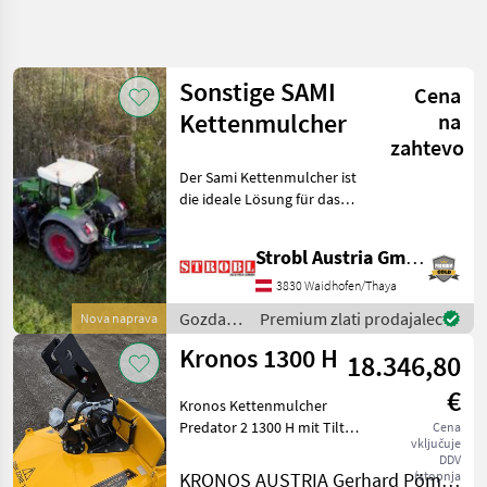
Natančnejše
iskanje
Sonstige SAMI
Cena
Kategorija
Država
Filtri
3
Kettenmulcher
na
zahtevo
Prikaži 2
TRENUTNA
Der Sami Kettenmulcher ist
Ponastavi
POT
rezultatov
die ideale Lösung für das
Gozdarska
Mähen von Böschungen,
tehnika
Gräben und schwer
Strobl Austria GmbH
Gozdarska In
zugänglichen Bereichen.
Lesarska
Entwickelt für den Einsatz
3830 Waidhofen/Thaya
Mehanizacija
mit Traktoren, kombin
Gozdarska
Premium zlati prodajalec
Nova naprava
Veriga
in
Mulcer
Kronos 1300 H
18.346,80
lesarska
mehanizacija
IZBERITE
€
KATEGORIJO
/
Kronos Kettenmulcher
Sonstige
Predator 2 1300 H mit Tilt
Cena
Kronos
1
vključuje
und Neigungsgerät,
DDV
Halterung für
(stopnja
KRONOS AUSTRIA Gerhard Pömmer e.U.