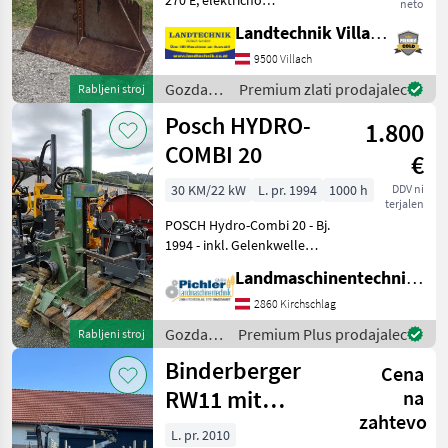
neto
upravljanje, vlečna sila 6 t,
Landtechnik Villach GmbH
zaščitna rešetka, 4 vodila za
vrv, končni kavlji in
9500 Villach
kardanska gred, nosilec za
Gozdarska
Premium zlati prodajalec
Rabljeni stroj
motorno žago
in
Posch HYDRO-
1.800
lesarska
mehanizacija
COMBI 20
€
/
Holzknecht
30 KM/22 kW
L. pr. 1994
1000 h
DDV ni
terjalen
POSCH Hydro-Combi 20 - Bj.
1994 - inkl. Gelenkwelle
Dem Alter entsprechender
Landmaschinentechnik Pichler GmbH
Zustand! Der Holzspalter
der Marke Posch, Modell
2860 Kirchschlag
POSCH Hydro-Combi 20, ist
Gozdarska
Premium Plus prodajalec
Rabljeni stroj
ein
in
Binderberger
Cena
lesarska
mehanizacija
RW11 mit
na
/ Posch
zahtevo
FK7200
L. pr. 2010