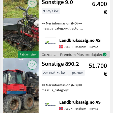
Sonstige 9.0
6.400
lesarska
mehanizacija
€
9 KM/7 kW
/
Sonstige
== Mer informasjon (NO) ==
mascus_category: tractors
Please provide reference
number upon request: 5744
Landbrukssalg.no AS
See
7080 H Trondheim – Tromsø
en.landbrukssalg.no/5744
for more images
Gozdarska
Premium Plus prodajalec
Rabljeni stroj
Specification
in
Sonstige 890.2
51.700
lesarska
mehanizacija
€
204 KM/150 kW
L. pr. 2004
/
Sonstige
== Mer informasjon (NO) ==
mascus_category:
forestryforwardercranes
Please provide reference
Landbrukssalg.no AS
number upon request: 8184
7080 H Trondheim – Tromsø
See