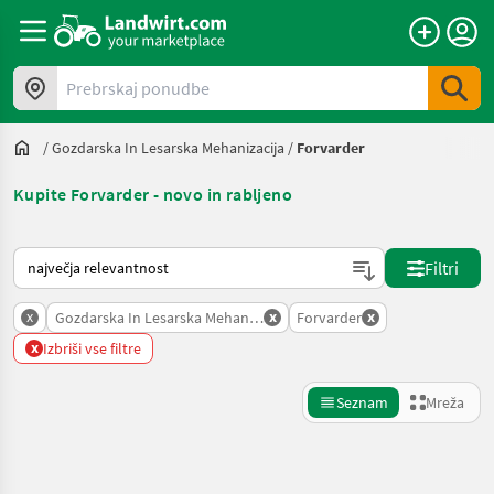
Prebrskaj ponudbe
/
Gozdarska In Lesarska Mehanizacija
/
Forvarder
Kupite Forvarder - novo in rabljeno
Tako je razvrščeno na Landwirt.com
Filtri
x
x
x
Gozdarska In Lesarska Mehanizacija
Forvarder
x
Izbriši vse filtre
Seznam
Mreža