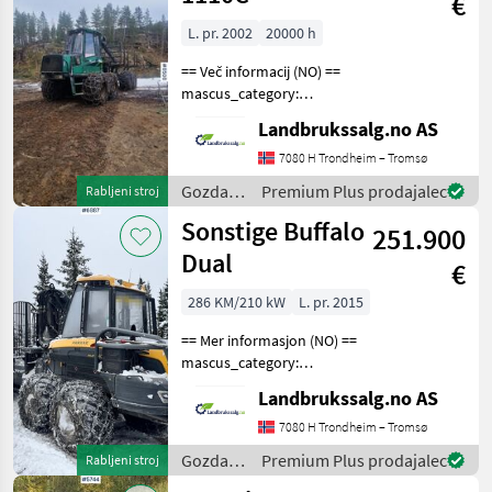
€
/ John
Deere
L. pr. 2002
20000 h
== Več informacij (NO) ==
mascus_category:
forestryforwardercranes Na
Landbrukssalg.no AS
zahtevo navedite
referenčno številko: 8508
7080 H Trondheim – Tromsø
Več slik najdete na
Gozdarska
Premium Plus prodajalec
Rabljeni stroj
en.landbrukssalg.no/8508
in
Sonstige Buffalo
Tehnič
251.900
lesarska
mehanizacija
Dual
€
/
Timberjack
286 KM/210 kW
L. pr. 2015
== Mer informasjon (NO) ==
mascus_category:
harvesters Please provide
Landbrukssalg.no AS
reference number upon
request: 6887 See
7080 H Trondheim – Tromsø
en.landbrukssalg.no/6887
Gozdarska
Premium Plus prodajalec
Rabljeni stroj
for more images Specificati
in