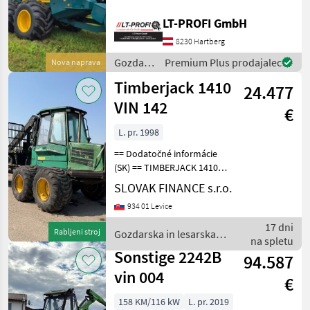
Rail Turbo Diesel, 210 kW
(286 PS), EU Stage V mit
LT-PROFI GmbH
Timberjack
2
SCR-Abgasnachbehandlung
8230 Hartberg
und Dieselpa
HSM
1
Gozdarska
Premium Plus prodajalec
Nova naprava
in
Timberjack 1410
24.477
lesarska
MARKETPLACE
mehanizacija
VIN 142
€
/ HSM
Ponudbe
Mali
Marketplace
trgovcev
oglasi
L. pr. 1998
== Dodatočné informácie
(SK) == TIMBERJACK 1410
lesný vyvážací stroj 8x8, r.v.
SLOVAK FINANCE s.r.o.
1998, 37 000 mth, pohon
934 01 Levice
hydromotor, rozmery: D- 4,
2m, Š- 2, 4m, V- 1, 7m, stav
17 dni
Rabljeni stroj
Gozdarska in lesarska
pneu:
na spletu
mehanizacija / Timberjack
Sonstige 2242B
94.587
vin 004
€
158 KM/116 kW
L. pr. 2019