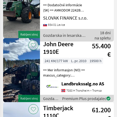
== Dodatočné informácie
(SK) == AMKODOR 2242B
lesný kolesový traktor 4x4
SLOVAK FINANCE s.r.o.
+ HR EQR120 r.v. 2/2019,
934 01 Levice
1477 MTH, 116kw,
produkcia 2016,
18 dni
Rabljeni stroj
Gozdarska in lesarska
klimatizácia,
na spletu
mehanizacija / Sonstige
hydromechanická p
John Deere
55.400
1910E
€
241 KM/177 kW
L. pr. 2010
19500 h
== Mer informasjon (NO) ==
mascus_category:
forestryforwardercranes
Landbrukssalg.no AS
Please provide reference
number upon request: 8550
7080 H Trondheim – Tromsø
See
Gozdarska
Premium Plus prodajalec
Rabljeni stroj
en.landbrukssalg.no/8550
in
Timberjack
for more image
61.200
lesarska
mehanizacija
1110C