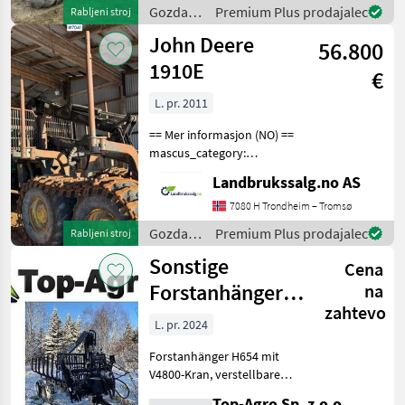
en.landbrukssalg.no/8184
Gozdarska
Premium Plus prodajalec
Rabljeni stroj
for more image
in
John Deere
56.800
lesarska
mehanizacija
1910E
€
/
Sonstige
L. pr. 2011
== Mer informasjon (NO) ==
mascus_category:
forestryforwardercranes
Landbrukssalg.no AS
Please provide reference
number upon request: 7041
7080 H Trondheim – Tromsø
See
Gozdarska
Premium Plus prodajalec
Rabljeni stroj
en.landbrukssalg.no/7041
in
Sonstige
for more image
Cena
lesarska
mehanizacija
Forstanhänger
na
/ John
zahtevo
6,5t
Deere
L. pr. 2024
Forstanhänger H654 mit
V4800-Kran, verstellbarem
Radstand und Bänken mit
Top-Agro Sp. z.o.o.