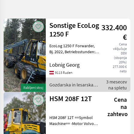
Natančnejše
iskanje
Sonstige EcoLog
332.400
Kategorija
Država
Filtri
3
1250 F
€
Cena
EcoLog 1250 F Forwarder,
Prikaži 12
TRENUTNA
Ponastavi
vključuje
POT
Bj. 2022, Betriebsstunden:
rezultatov
DDV
2800h, Vollausstattung
(stopnja
Gozdarska
20%)
Boogie Lift, Aktive Boogie,
Lobnig Georg
tehnika
277.000 €
hydraulisches Frontschild
neto
Gozdarska In
9113 Ruden
Kran: Epsilon S110F, Kran-
Lesarska
3 mesecev
Tilt
Mehanizacija
Gozdarska in lesarska
na spletu
Rabljeni stroj
Forvarder
mehanizacija / Sonstige
HSM 208F 12T
Cena
IZBERITE
na
KATEGORIJO
zahtevo
HSM 208F 12T ==Symbol
Sonstige
7
Maschine== -Motor Volvo
Penta 6 Zylinder Common-
John Deere
2