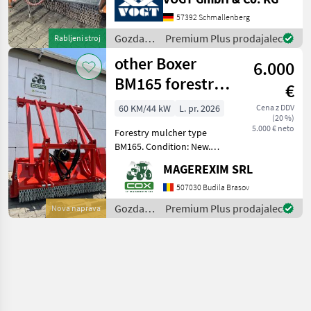
Österreich = Große Auswahl
an TMC Forstmulchern,
57392 Schmallenberg
Forstfräsen &
Gozdarska
Premium Plus prodajalec
Rabljeni stroj
Steinbrechern für Schlep
in
other Boxer
6.000
lesarska
mehanizacija
BM165 forestry
€
/
mower /
Sonstige
60 KM/44 kW
L. pr. 2026
Cena z DDV
(20 %)
mulcher
5.000 € neto
Forestry mulcher type
BM165. Condition: New.
Working width: 1.65 m. For
MAGEREXIM SRL
60 – 100 Hp tractor. With
bumper. Maximum stem
507030 Budila Brasov
diameter: 15 cm. Weight:
Gozdarska
Premium Plus prodajalec
Nova naprava
920 kg. – 36 h
in
lesarska
mehanizacija
/
Sonstige