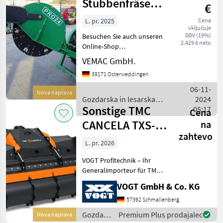
mehanizacija
Stubbenfräse
€
/
Stumpffräse
Sonstige
L. pr. 2025
Cena
vključuje
Baumstumpffräse
DDV (19%)
Besuchen Sie auch unseren
Geo Pro
2.429 € neto
Online-Shop
www.traktorshop24. com
VEMAC GmbH.
Stubbenfräse
39171 Osterweddingen
Baumstumpffräse Geo
Pro24 Neugerät Die Geo
06-11-
Nova naprava
Stubbenfräse Pro24 ist
Gozdarska in lesarska
2024
ideal zur Beseitigung
Sonstige TMC
mehanizacija / Sonstige
05:17
Cena
CANCELA TXS-
na
zahtevo
180 Steinbrecher
L. pr. 2026
/Steinfräse
VOGT Profitechnik – Ihr
Generalimporteur für TMC
CANCELA in Deutschland &
VOGT GmbH & Co. KG
Österreich = Große Auswahl
an TMC Forstmulchern,
57392 Schmallenberg
Forstfräsen &
Gozdarska
Premium Plus prodajalec
Nova naprava
Steinbrechern für Schlep