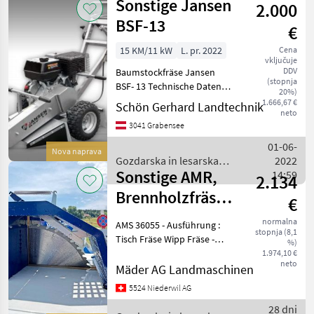
Sonstige Jansen
2.000
lesarska
mehanizacija
BSF-13
€
/
Holzprofi
15 KM/11 kW
L. pr. 2022
Cena
vključuje
DDV
Baumstockfräse Jansen
(stopnja
BSF- 13 Technische Daten: 4
20%)
Takt-Motor OHV, 420 ccm,
1.666,67 €
Schön Gerhard Landtechnik
neto
15 PS LONCIN G420F
3041 Grabensee
Zentrifugalkupplung
Seilzugstarter Drehzahl:
01-06-
Nova naprava
2100 U/Min. Gesam
Gozdarska in lesarska
2022
Sonstige AMR,
mehanizacija / Sonstige
14:59
2.134
Brennholzfräse
€
RTS 700
normalna
AMS 36055 - Ausführung :
stopnja (8,1
Tisch Fräse Wipp Fräse -
%)
Antrieb : Elektromotor 5.5
1.974,10 €
neto
kW / 400 V direkt - Sägeblatt
Mäder AG Landmaschinen
: 70 cm Ø Hartmetall -
5524 Niederwil AG
Schnitt : 23 cm Ø max. -
28 dni
Arbei