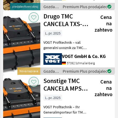
Mehrere VOGT-Standorte +
Gozdarska
Premium Plus prodajalec
predstavitveni stroj
100 Servicepartner in
in
Drugo TMC
Deutsch
Cena
lesarska
mehanizacija
CANCELA TXS-
na
/
zahtevo
225 drobilec
Sonstige
L. pr. 2025
kamna/mletje
VOGT Profitechnik – vaš
kamna
generalni uvoznik za TMC
CANCELA v Nemčiji in
VOGT GmbH & Co. KG
Avstriji = Velika izbira TMC
gozdarskih mulčerjev,
57392 Schmallenberg
gozdarskih frez in drobilcev
Gozdarska
Premium Plus prodajalec
Nova naprava
kamna za tr
in
Sonstige TMC
Cena
lesarska
mehanizacija
CANCELA MPS-
na
/
zahtevo
225 Forstfräse
Sonstige
L. pr. 2025
VOGT Profitechnik – Ihr
Generalimporteur für TMC
CANCELA in Deutschland &