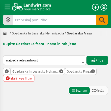
Prebrskaj ponudbe
/
Gozdarska In Lesarska Mehanizacija
/
Gozdarska Freza
Kupite Gozdarska freza - novo in rabljeno
Tako je razvrščeno na Landwirt.com
Filtri
x
x
x
Gozdarska In Lesarska Mehanizacija
Gozdarska Freza
x
Izbriši vse filtre
Seznam
Mreža