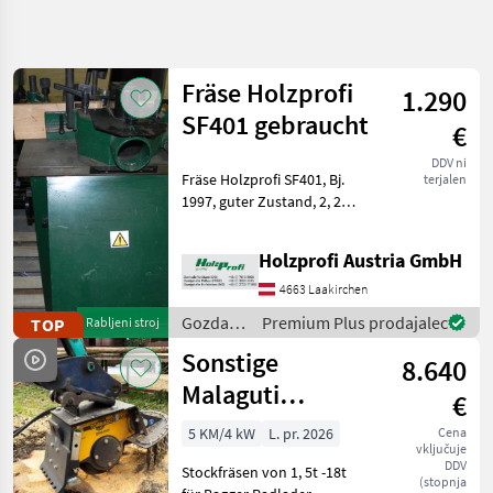
Natančnejše
iskanje
Fräse Holzprofi
1.290
Kategorija
Država
Filtri
3
SF401 gebraucht
€
DDV ni
Prikaži 21
TRENUTNA
Fräse Holzprofi SF401, Bj.
Ponastavi
terjalen
POT
rezultatov
1997, guter Zustand, 2, 2
Gozdarska
kW, 400V, 620 mm
tehnika
Tischlänge, 540 mm
Holzprofi Austria GmbH
Gozdarska In
Tischbreite, 120
Lesarska
kgPreisänderungen
4663 Laakirchen
Mehanizacija
vorbehalten, Irrtümer,
Gozdarska
Premium Plus prodajalec
TOP
Rabljeni stroj
Gozdarska
Druck- und Satzfehl
in
Freza
Sonstige
8.640
lesarska
mehanizacija
Malaguti
IZBERITE
€
KATEGORIJO
/
Stockfräse
Holzprofi
5 KM/4 kW
L. pr. 2026
Cena
Sonstige
18
vključuje
DDV
Stockfräsen von 1, 5t -18t
(stopnja