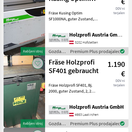
€
/
SF1000NA
Sonstige
DDV ni
Fräse Kusing Optim
terjalen
gebraucht
SF1000NA, guter Zustand, 3
kW, ca. 1200 mm Tischläge,
ca. 800 mm Tischbreite,
Holzprofi Austria GmbH, Zweigstelle NÖ
3000/6000/8000 U/min, ca.
400 kgPreisänderungen
3202 Hofstetten
vorbehalten, Irrtüme
Gozdarska
Premium Plus prodajalec
Rabljeni stroj
in
Fräse Holzprofi
1.190
lesarska
mehanizacija
SF401 gebraucht
€
/
Sonstige
DDV ni
Fräse Holzprofi SF401, Bj.
terjalen
2000, guter Zustand, 2, 2
kW, 620 mm Tischlänge, 540
mm Tischbreite, 120 kg,
Holzprofi Austria GmbH
3000/4000/6000/8000
U/minPreisänderungen
4663 Laakirchen
vorbehalten, Irrtümer
Gozdarska
Premium Plus prodajalec
Rabljeni stroj
in