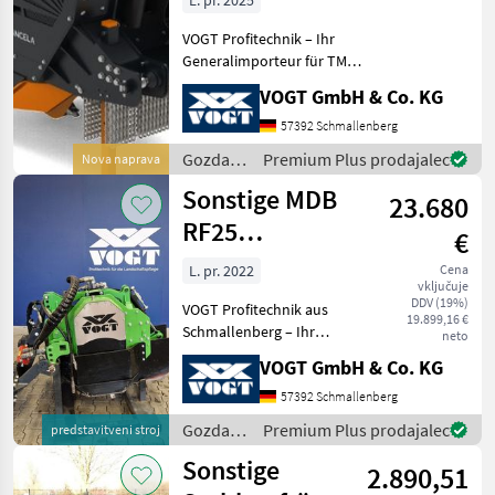
L. pr. 2025
Rodungsfräse
VOGT Profitechnik – Ihr
Generalimporteur für TMC
CANCELA in Deutschland &
VOGT GmbH & Co. KG
Österreich = Große Auswahl
an TMC Forstmulchern,
57392 Schmallenberg
Forstfräsen &
Gozdarska
Premium Plus prodajalec
Nova naprava
Steinbrechern für Schlep
in
Sonstige MDB
23.680
lesarska
mehanizacija
RF25
€
/
Reihenrodungsfräse
Sonstige
L. pr. 2022
Cena
vključuje
/Streifenfräse
DDV (19%)
VOGT Profitechnik aus
19.899,16 €
Schmallenberg – Ihr
neto
führender Anbieter für
VOGT GmbH & Co. KG
professionelle
Landschaftspflegetechnik =
57392 Schmallenberg
Mehrere VOGT-Standorte +
Gozdarska
Premium Plus prodajalec
predstavitveni stroj
100 Servicepartner in
in
Sonstige
Deutsch
2.890,51
lesarska