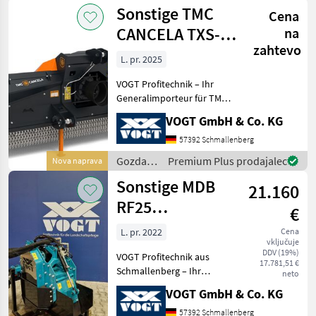
in
Sonstige TMC
Cena
lesarska
mehanizacija
CANCELA TXS-
na
/
zahtevo
225 Steinbrecher
Sonstige
L. pr. 2025
VOGT Profitechnik – Ihr
Generalimporteur für TMC
CANCELA in Deutschland &
VOGT GmbH & Co. KG
Österreich = Große Auswahl
an TMC Forstmulchern,
57392 Schmallenberg
Forstfräsen &
Gozdarska
Premium Plus prodajalec
Nova naprava
Steinbrechern für Schlep
in
Sonstige MDB
21.160
lesarska
mehanizacija
RF25
€
/
Reihenrodungsfräse
Sonstige
L. pr. 2022
Cena
vključuje
mit MDB
DDV (19%)
VOGT Profitechnik aus
Anbaukit
17.781,51 €
Schmallenberg – Ihr
neto
führender Anbieter für
VOGT GmbH & Co. KG
professionelle
Landschaftspflegetechnik =
57392 Schmallenberg