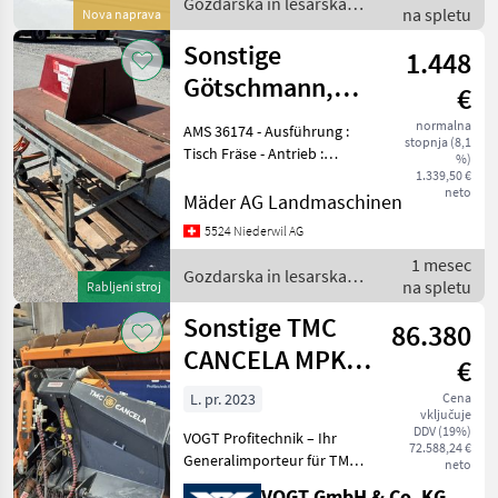
Gozdarska in lesarska
na spletu
Nova naprava
mehanizacija / Sonstige
Sonstige
1.448
Götschmann,
€
Brennholzfräse
normalna
AMS 36174 - Ausführung :
stopnja (8,1
Tischfräse
Tisch Fräse - Antrieb :
%)
Elektromotor 4 kW/400V
1.339,50 €
neto
Keilriemen - Kabel / Stecker
Mäder AG Landmaschinen
: 7 m / Euro 16 - Sägeblatt :
5524 Niederwil AG
60 cm Ø Stahl - Schnitt : 20
1 mesec
Gozdarska in lesarska
na spletu
Rabljeni stroj
mehanizacija / Sonstige
Sonstige TMC
86.380
CANCELA MPK-
€
225 Forstfräse
L. pr. 2023
Cena
vključuje
DDV (19%)
VOGT Profitechnik – Ihr
72.588,24 €
Generalimporteur für TMC
neto
CANCELA in Deutschland &
VOGT GmbH & Co. KG