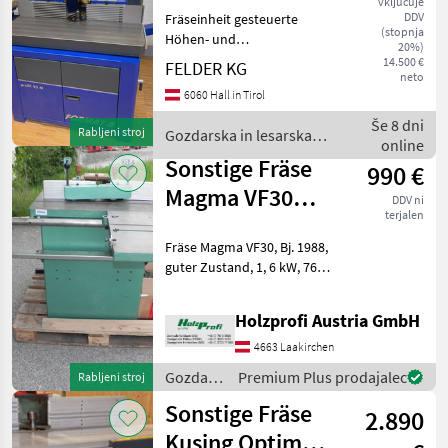
vključuje
Fräsmaschine
DDV
Fräseinheit gesteuerte
profil 45 M
(stopnja
Höhen- und
20%)
Winkelverstellung
14.500 €
FELDER KG
neto
Frässpindelblockierung von
6060 Hall in Tirol
außen max.
Fräserdurchmesser 250 mm
Še 8 dni
Rabljeni stroj
Gozdarska in lesarska
Tischgröße 1160x770 mm
online
mehanizacija / Sonstige
Fräs-Anschlagschienensatz
Sonstige Fräse
990 €
I
Magma VF30
DDV ni
terjalen
gebraucht
Fräse Magma VF30, Bj. 1988,
guter Zustand, 1, 6 kW, 760
mm, 600 mm Tischbreite, 1,
6 kW, 3750/7500 U/min, 200
Holzprofi Austria GmbH
kgPreisänderungen
vorbehalten, Irrtümer,
4663 Laakirchen
Druck- und Satzf
Gozdarska
Premium Plus prodajalec
Rabljeni stroj
in
Sonstige Fräse
2.890
lesarska
mehanizacija
Kusing Optim