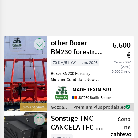
other Boxer
6.600
BM230 forestry
€
mulcher
70 KM/51 kW
L. pr. 2026
Cena z DDV
(20 %)
5.500 € neto
Boxer BM230 Forestry
Mulcher Condition: New
Heavy-duty construction.
MAGEREXIM SRL
Designed for intensive use.
Working width: 2.30 m
507030 Budila Brasov
Required tractor power: 70–
Gozdarska
Premium Plus prodajalec
Nova naprava
120 HP Efficie
in
Sonstige TMC
Cena
lesarska
mehanizacija
CANCELA TFC-
na
/
zahtevo
060
Sonstige