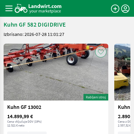
Kuhn GF 582 DIGIDRIVE
Izbrisano: 2026-07-28 11:01:27
Rabljeni stroj
Kuhn GF 13002
Kuhn 
14.899,99 €
2.890 €
Cena vključuje DDV (19%)
Cena z DDV/
12.521 € neto
2.557,52 € n