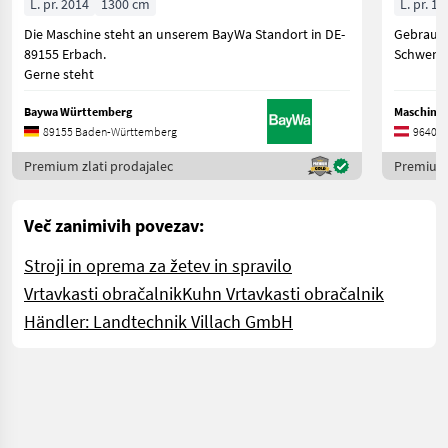
L. pr. 2014
1300 cm
L. pr. 19
Die Maschine steht an unserem BayWa Standort in DE-
Gebrauch
89155 Erbach.
Schwenkb
Gerne steht
Baywa Württemberg
Maschinen
89155 Baden-Württemberg
9640 K
Premium zlati prodajalec
Premium 
Več zanimivih povezav:
Stroji in oprema za žetev in spravilo
Vrtavkasti obračalnik
Kuhn Vrtavkasti obračalnik
Händler: Landtechnik Villach GmbH