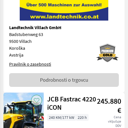
Landtechnik Villach GmbH
Badstubenweg 63
9500 Villach
Koroška
Avstrija
Pravilnik o zasebnosti
Podrobnosti o trgovcu
JCB Fastrac 4220
245.880
iCON
€
240 KM/177 kW
220 h
Cena
vključuje
DDV