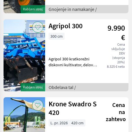
tandemsko osjo, s
hidravlično pridruženo
Gnojenje in namakanje /
Rabljeni stroj
osjo, s pnevmatikami:
650/55R26, 5, z zračnimi
Agripol 300
9.990
zavora
€
300 cm
Cena
vključuje
DDV
(stopnja
Agripol 300 kratkorežni
20%)
diskovni kultivator, delovna
8.325 € neto
širina 3 m, razmik med
vrstami diskov 90 cm, valj s
palicami, 2 stranski robni
Obdelava tal /
Rabljeni stroj
pločevini, mehanska
nastavitev de
Krone Swadro S
Cena
420
na
zahtevo
L. pr. 2026
420 cm