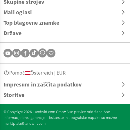
Skupine strojev
Mali oglasi
Top blagovne znamke
Države
Pomoč
Österreich | EUR
Impresum in zaščita podatkov
Storitve
© Copyright 2026 Landwirt.com GmbH Vse pravice pridržane. Vse
informacije brez garancije – tiskarske in tipografske napake so možne.
marktplatz@landwirt.com