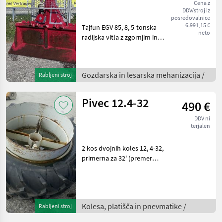
Cena z
DDV/stroj iz
posredovalnice
6.991,15 €
Tajfun EGV 85, 8, 5-tonska
neto
radijska vitla z zgornjim in
spodnjim vodenim
kolesom za vrv, plastična
vrv s paralelno kljuko,
Gozdarska in lesarska mehanizacija /
Rabljeni stroj
drsnik za vrv, naprava za
priklop, širina š
Pivec 12.4-32
490 €
DDV ni
terjalen
2 kos dvojnih koles 12, 4-32,
primerna za 32' (premer
platišča 80 cm), priloženi so
kavlji za platišča (na strani
traktorja jih je treba izdelati
samostojno), takoj n
Kolesa, platišča in pnevmatike /
Rabljeni stroj