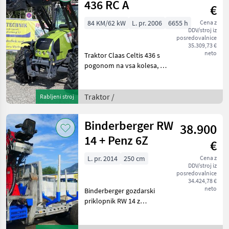
436 RC A
€
84 KM/62 kW
L. pr. 2006
6655 h
Cena z
DDV/stroj iz
posredovalnice
35.309,73 €
neto
Traktor Claas Celtis 436 s
pogonom na vsa kolesa, 4,
5-litrskim turbomotorjem,
menjalnikom z vklopom
pod obremenitvijo in
Traktor /
Rabljeni stroj
največjo hitrostjo 40 km/h,
sprednjo hidravl
Binderberger RW
38.900
14 + Penz 6Z
€
L. pr. 2014
250 cm
Cena z
DDV/stroj iz
posredovalnice
34.424,78 €
neto
Binderberger gozdarski
priklopnik RW 14 z
dvigalom Penz 6Z, z
originalnim lovskim