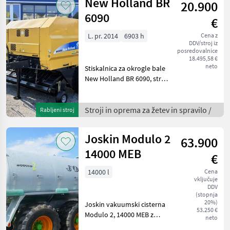
New Holland BR
20.900
6090
€
L. pr. 2014
6903 h
Cena z
DDV/stroj iz
posredovalnice
18.495,58 €
neto
Stiskalnica za okrogle bale
New Holland BR 6090, stroj
s fiksno komoro za bale
premera 1, 25 m, rezalni
rotor s 15 noži, udoben
Stroji in oprema za žetev in spravilo /
Rabljeni stroj
sistem upravljanja Bale
Command Plus,
Joskin Modulo 2
63.900
14000 MEB
€
14000 l
Cena
vključuje
DDV
(stopnja
20%)
Joskin vakuumski cisterna
53.250 €
Modulo 2, 14000 MEB z
neto
vzmeteno vlečno ročico,