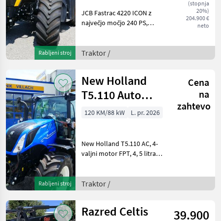
(stopnja
20%)
JCB Fastrac 4220 ICON z
204.900 €
največjo močjo 240 PS,
neto
brezstopenjskim
menjalnikom, hitrostjo 60
km/h pri zmanjšanih
Traktor /
Rabljeni stroj
vrtljajih, hidropnevmatskim
celotnim vzmetenjem,
New Holland
Cena
kolutni
T5.110 Auto
na
zahtevo
Command
120 KM/88 kW
L. pr. 2026
(Stopnja V)
New Holland T5.110 AC, 4-
valjni motor FPT, 4, 5 litra,
emisijska stopnja 5,
električna parkirna zavora,
vgrajena sprednja
Traktor /
Rabljeni stroj
hidravlika s 7-pinsko
vtičnico, 2 elektronsk
Razred Celtis
39.900