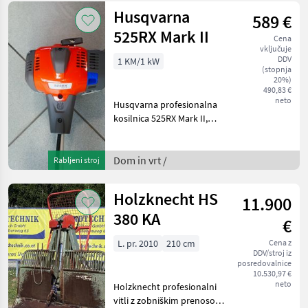
Husqvarna
589 €
525RX Mark II
Cena
vključuje
DDV
1 KM/1 kW
(stopnja
20%)
490,83 €
neto
Husqvarna profesionalna
kosilnica 525RX Mark II,
moč: 1, 0 kW / 1, 34 PS, teža:
5, 5 kg, dodatna oprema:
nosilni pas + 4-krilni rezilni
Dom in vrt /
Rabljeni stroj
list za travo + glava za
obrezov
Holzknecht HS
11.900
380 KA
€
L. pr. 2010
210 cm
Cena z
DDV/stroj iz
posredovalnice
10.530,97 €
neto
Holzknecht profesionalni
vitli z zobniškim prenosom