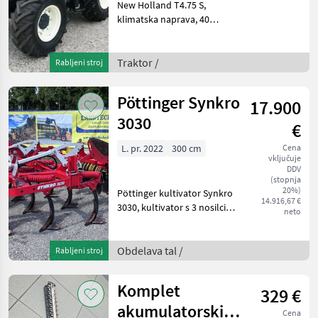
New Holland T4.75 S,
klimatska naprava, 40
km/h, 12/12-stopenjski
menjalnik z obratnim
delovanjem, priključni gred
Traktor /
Rabljeni stroj
z možnostjo prestavljanja
pod obremenitvijo 540/54
Pöttinger Synkro
17.900
3030
€
L. pr. 2022
300 cm
Cena
vključuje
DDV
(stopnja
20%)
Pöttinger kultivator Synkro
14.916,67 €
3030, kultivator s 3 nosilci
neto
in 11 zobmi, z zaščito pred
kamni, razmik med zobmi
270 mm, višina okvira 85
Obdelava tal /
Rabljeni stroj
cm, razmik med nosilci 75
cm za
Komplet
329 €
akumulatorskih
Cena