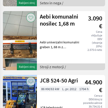
Setev in nega /
Rabljeni stroj
zaščitnimi drsniki,
pripravljen za delo, takoj na
v
Aebi komunalni
3.090
nosilec 1,68 m
€
Cena
vključuje
DDV
Aebi univerzalni komunalni
(stopnja
20%)
greben 1, 68 m z
2.575 € neto
nastavljivimi podplati,
rezervnim rezilom, takoj na
voljo. Za dodatna vprašanja
vam je z veseljem na voljo
Stroji z motorji /
Rabljeni stroj
naš strokovnja
JCB 524-50 Agri
44.900
€
86 KM/63 kW
L. pr. 2012
1704 h
Cena z
DDV/stroj iz
posredovalnice
39.734,51 €
JCB teleskopski