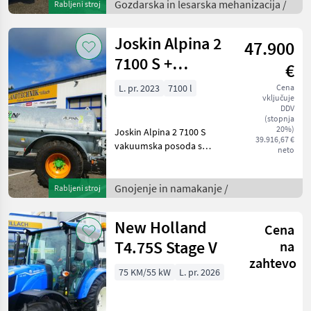
stolom, z joystickom in
Gozdarska in lesarska mehanizacija /
Rabljeni stroj
nožnim upravljanjem,
hidravlično samostojno
Joskin Alpina 2
47.900
napajanje z dvo
7100 S +
€
razpršilnik s
L. pr. 2023
7100 l
Cena
vključuje
potezno
DDV
stopalko 7,5 m
(stopnja
20%)
Joskin Alpina 2 7100 S
39.916,67 €
vakuumska posoda s
neto
črpalko MEC 8000 in
sistemom Pendislide Basic,
razdelilnik s potezno
Gnojenje in namakanje /
Rabljeni stroj
stopalko z delovno širino 7,
5 m, hidravlično zložljiv,
New Holland
Cena
T4.75S Stage V
na
zahtevo
75 KM/55 kW
L. pr. 2026