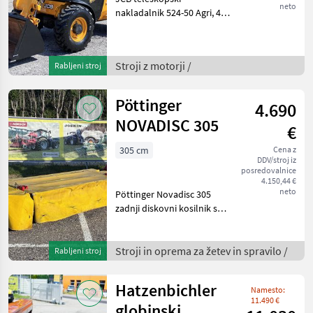
neto
nakladalnik 524-50 Agri, 4-
valjni motor s prostornino
4, 4 l, krmiljenje z
joystickom z 2 priključki
Stroji z motorji /
Rabljeni stroj
spredaj s plavajočim
položajem, zaprta kabina z
o
Pöttinger
4.690
NOVADISC 305
€
305 cm
Cena z
DDV/stroj iz
posredovalnice
4.150,44 €
neto
Pöttinger Novadisc 305
zadnji diskovni kosilnik s
hidravličnim zlaganjem,
sistemom za hitro menjavo
nožev, zaščito pred trkom
Stroji in oprema za žetev in spravilo /
Rabljeni stroj
in kardanskim gredom,
takoj na voljo.
Hatzenbichler
Namesto:
11.490 €
globinski