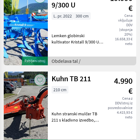
9/300 U
€
L. pr. 2022
300 cm
Cena
vključuje
DDV
(stopnja
20%)
Lemken globinski
16.658,33 €
kultivator Kristall 9/300 U, 7
neto
zob z zaščito pred
preobremenitvijo in
sistemom za hitro menjavo
Obdelava tal /
Rabljeni stroj
z zamenljivim podnožjem
rezila, rezalni valj T 600,
Kuhn TB 211
4.990
€
210 cm
Cena z
DDV/stroj iz
posredovalnice
4.415,93 €
Kuhn stranski mulčer TB
neto
211 s kladivno izvedbo,
hidravlično zložljiv z
širokokotnim kardanskim
gredom, stranskimi