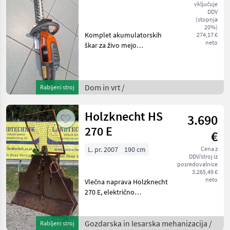
vključuje
škar za živo
DDV
(stopnja
mejo Husqvarna
20%)
Komplet akumulatorskih
274,17 €
215 iHD45
neto
škar za živo mejo
Husqvarna 215 iHD45, tip
motorja: brezkrtačni,
dolžina rezila: 45 cm, teža:
3, 2 kg, oprema: digitalni
Dom in vrt /
Rabljeni stroj
nadzorni panel, način
Holzknecht HS
3.690
270 E
€
L. pr. 2007
190 cm
Cena z
DDV/stroj iz
posredovalnice
3.265,49 €
neto
Vlečna naprava Holzknecht
270 E, električno
upravljanje, vlečna sila 6 t,
zaščitna rešetka, 4 vodila za
vrv, končni kavlji in
Gozdarska in lesarska mehanizacija /
Rabljeni stroj