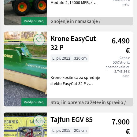
Modulo 2, 14000 MEB, z
neto
vzmeteno vlečno ročico,
tandemsko osjo, s
hidravlično priklopno osjo,
Gnojenje in namakanje /
Rabljeni stroj
s pnevmatikami: 650/55R26,
5, z zračnimi zavorami, i
Krone EasyCut
6.490
32 P
€
L. pr. 2012
320 cm
Cena z
DDV/stroj iz
posredovalnice
5.743,36 €
neto
Krone kosilnica za sprednje
steklo EasyCut 32 P z
aktivnim oblikovanjem
kupov, pendelni nosilec za
trikotni priključek Weiste,
Stroji in oprema za žetev in spravilo /
Rabljeni stroj
hitri zapirni mehanizem za
nože, z zaš
Tajfun EGV 85
7.900
€
L. pr. 2015
205 cm