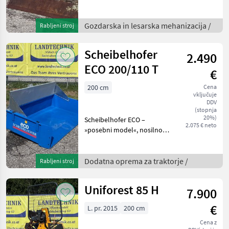
HS 380 KA z vlečno silo 8 t,
hidravlični. Zložljiva plošča
210 cm, nastavljiva vodenje
Gozdarska in lesarska mehanizacija /
Rabljeni stroj
vrvi prek hidravličnega st
Scheibelhofer
2.490
ECO 200/110 T
€
200 cm
Cena
vključuje
DDV
(stopnja
20%)
Scheibelhofer ECO –
2.075 € neto
»posebni model«, nosilnost
1.700 kg pri hitrosti 25
km/h, 3-točkovno
priklopno napravo: KAT I in
Dodatna oprema za traktorje /
Rabljeni stroj
II, enostransko delujoči
hidravlični cilinder, h
Uniforest 85 H
7.900
€
L. pr. 2015
200 cm
Cena z