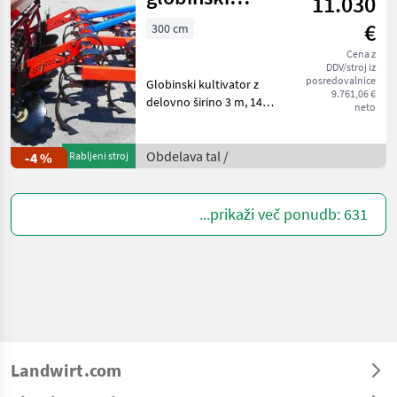
11.030
kultivator 300 +
€
300 cm
sejalnik
Cena z
DDV/stroj iz
posredovalnice
Globinski kultivator z
9.761,06 €
delovno širino 3 m, 14
neto
zobmi, vzmetno
obremenjenimi srčkastimi
radljami, nastavljivimi
Obdelava tal /
-4 %
Rabljeni stroj
usmerjevalnimi diski,
palčnim valjem in
mehanskim sejal
...prikaži več ponudb: 631
Landwirt.com