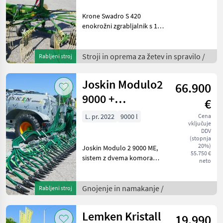
Krone Swadro S 420
enokrožni zgrabljalnik s 13
rokami, 6 zložljivimi rokami
z vilicami, tandemsko os,
sprednje oporno kolo,
Stroji in oprema za žetev in spravilo /
Rabljeni stroj
vrtljivi nosilec z blažilnimi
vzmetmi, hi
Joskin Modulo2
66.900
9000 +
€
Pendislide
L. pr. 2022
9000 l
Cena
vključuje
START
DDV
105/42/PS1
(stopnja
20%)
Joskin Modulo 2 9000 ME,
55.750 €
sistem z dvema komorama
neto
in vakuumsko črpalko,
cisterna za gnoj z vzmeteno
vlečno osjo in
Gnojenje in namakanje /
Rabljeni stroj
razdelilnikom s potezno
stopalko Pendislide START
Lemken Kristall
19.990
1