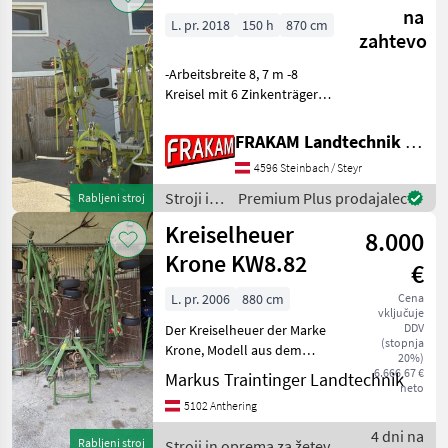
in
na
L. pr. 2018
150 h
870 cm
spravilo
zahtevo
/
Pöttinger
-Arbeitsbreite 8, 7 m -8
Kreisel mit 6 Zinkenträger
und Durchmesser 150 cm -
Pralltuch zur
FRAKAM Landtechnik GmbH
Randstreubegrenzung,
4596 Steinbach / Steyr
hydraulische Schwenkung -
Tastrad am Dreipunkt-Bock
Stroji in
Premium Plus prodajalec
Rabljeni stroj
oprema
Kreiselheuer
8.000
za žetev
in
Krone KW8.82
€
spravilo
/ Claas
L. pr. 2006
880 cm
Cena
vključuje
DDV
Der Kreiselheuer der Marke
(stopnja
Krone, Modell aus dem
20%)
Baujahr 2006, bietet eine
6.666,67 €
Markus Traintinger Landtechnik
neto
beeindruckende
5102 Anthering
Arbeitsbreite von 880 cm
und ist damit ideal für
4 dni na
Rabljeni stroj
Stroji in oprema za žetev in