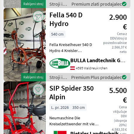
naprava za nastavitev meje,
Stroji in
Premium zlati prodajalec
Rabljeni stroj
hidravličn
oprema
Fella 540 D
2.900
za žetev
in
Hydro
€
spravilo
/
540 cm
Cena z
DDV/stroj iz
Pöttinger
posredovalnice
Fella Kreiselheuer 540 D
2.566,37 €
Hydro 4 Kreisler
neto
Dämpfungsstreben Hydr
BULLA Landtechnik GmbH
Klappung Nadmorska
višina: Hidravlična višina,
4595 Waldneukirchen
priklopni trosilec, Naprava
Stroji in
Premium Plus prodajalec
Rabljeni stroj
za širjenje meje Stroji
oprema
SIP Spider 350
5.500
za žetev
in
Alpin
€
spravilo
/ Fella
L. pr. 2026
350 cm
Cena
vključuje
DDV
Neumaschine Die
(stopnja
Kreiselzettwender mit vier
20%)
Kreiseln sind leicht, robust
4.583,33 €
Rietzler Landtechnik
neto