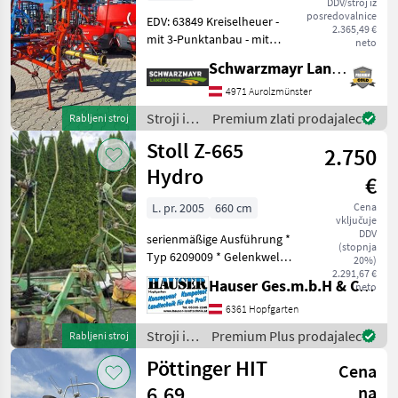
DDV/stroj iz
posredovalnice
EDV: 63849 Kreiselheuer -
2.365,49 €
mit 3-Punktanbau - mit
neto
Schwenkbock -
Schwarzmayr Landtechnik GmbH - Aurolzmünster
Arbeitsbreite 540 cm - mit 4
Kreiseln mit je 6
4971 Aurolzmünster
Doppelzinken - mit
Stroji in
Premium zlati prodajalec
Rabljeni stroj
hydraulischer Aushebung -
oprema
Stoll Z-665
2.750
za žetev
in
Hydro
€
spravilo
/ Fella
L. pr. 2005
660 cm
Cena
vključuje
DDV
serienmäßige Ausführung *
(stopnja
Typ 6209009 * Gelenkwelle
20%)
* Oberlenkerbolzen *
2.291,67 €
Hauser Ges.m.b.H & Co.KG
neto
Gewicht 730 kg *
mechanische
6361 Hopfgarten
Grenzstreueinrichtung - ist
Stroji in
Premium Plus prodajalec
Rabljeni stroj
fest * Baujahr 2005 * Teilw
oprema
Pöttinger HIT
Cena
za žetev
in
6.69
na