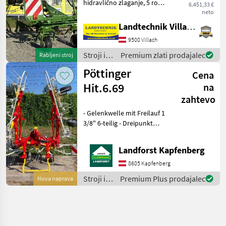
hidravlično zlaganje, 5 ročic
6.451,33 €
z vilicami, vrtljivi nosilec in
neto
blažilne opore, podporne
Landtechnik Villach GmbH
noge spredaj in zadaj,
9500 Villach
nastavitev kota trosenja,
zaščita pred
Stroji in
Premium zlati prodajalec
Rabljeni stroj
oprema
Pöttinger
Cena
za žetev
in
Hit.6.69
na
spravilo
zahtevo
/ Krone
- Gelenkwelle mit Freilauf 1
3/8" 6-teilig - Dreipunkt
Anbau Kat. 2 - DURASTAR
Zinke 10 mm - Antrieb 540
Landforst Kapfenberg
U/min - Warntafeln mit
Beleuchtung - hydraulische
8605 Kapfenberg
Vorgewende
Stroji in
Premium Plus prodajalec
Nova naprava
oprema
za žetev
in
spravilo