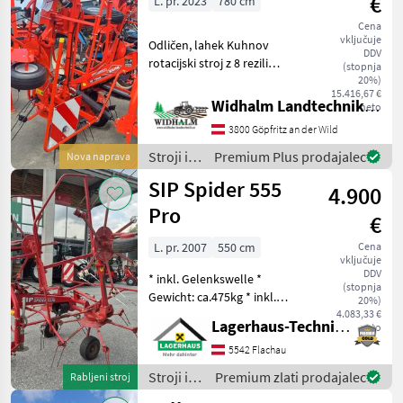
€
L. pr. 2023
780 cm
spravilo
/ Claas
Cena
vključuje
Odličen, lahek Kuhnov
DDV
rotacijski stroj z 8 rezili
(stopnja
(1150 kg) s hidravliko.
20%)
15.416,67 €
Naprava za mejno trošenje,
Widhalm Landtechnik GmbH
neto
edinstvena DIGIDRIVE
3800 Göpfritz an der Wild
prstna spojka, 2 dušilni
opornici, IZDELAN
Stroji in
Premium Plus prodajalec
Nova naprava
oprema
SIP Spider 555
4.900
za žetev
in
Pro
€
spravilo
/ Kuhn
L. pr. 2007
550 cm
Cena
vključuje
DDV
* inkl. Gelenkswelle *
(stopnja
Gewicht: ca.475kg * inkl.
20%)
Tastrad * hydraulisch
4.083,33 €
Lagerhaus-Technik Flachau
neto
klappbar * mech.
Grenzstreueinrichtung Wir
5542 Flachau
bitten telefonisch oder per
Stroji in
Premium zlati prodajalec
Rabljeni stroj
Mail Ihren Besuc
oprema