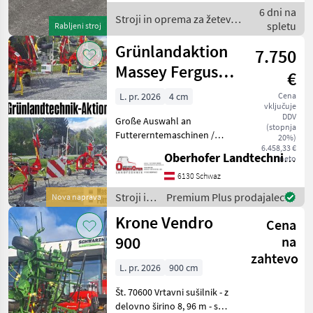
Grenzstreueinrichtung - 4
6 dni na
Kreisler mit 5 Armen - Ei
Stroji in oprema za žetev
spletu
Rabljeni stroj
in spravilo / Fella
Grünlandaktion
7.750
Massey Ferguson
€
& Pöttinger
L. pr. 2026
4 cm
Cena
vključuje
DDV
Große Auswahl an
(stopnja
Futtererntemaschinen /
20%)
Grünlandtechnik von
6.458,33 €
Oberhofer Landtechnik GmbH
neto
Pöttinger und Massey
Ferguson - Kreiselheuer /
6130 Schwaz
Wender / Zettkreisler --
Stroji in
Premium Plus prodajalec
Nova naprava
Massey Ferguson TD 404
oprema
Krone Vendro
DN --
Cena
za žetev
in
900
na
spravilo
zahtevo
/
L. pr. 2026
900 cm
Pöttinger
Št. 70600 Vrtavni sušilnik - z
delovno širino 8, 96 m - s