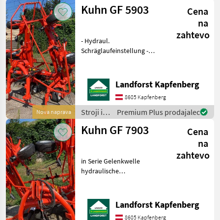
oprema
Kuhn GF 5903
Cena
za žetev
in
na
spravilo
zahtevo
/ Kuhn
- Hydraul.
Schräglaufeinstellung -
Schwingungsdämpfung -
Arbeitsbreite: 5, 90m -
Gelenkwelle - Wickelschutz
Landforst Kapfenberg
- Beleuchtung Um Ihnen
8605 Kapfenberg
unnötige Wartezeiten oder
Wegstr
Stroji in
Premium Plus prodajalec
Nova naprava
oprema
Kuhn GF 7903
Cena
za žetev
in
na
spravilo
zahtevo
/ Kuhn
in Serie Gelenkwelle
hydraulische
Schräglaufeinrichtung 8
Kreisel 7, 9m Arbeitsbreite
3-Punkt Anbau mit
Landforst Kapfenberg
Schwenkbock Um Ihnen
8605 Kapfenberg