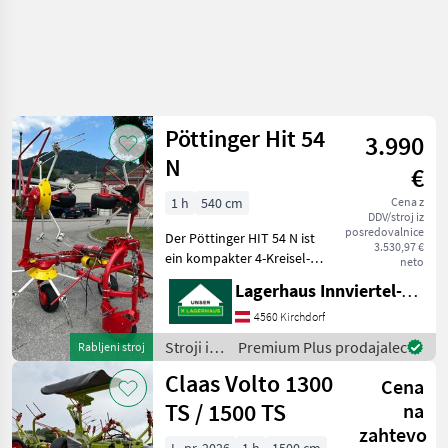
Pöttinger Hit 54
3.990
N
€
1 h
540 cm
Cena z
DDV/stroj iz
posredovalnice
Der Pöttinger HIT 54 N ist
3.530,97 €
ein kompakter 4-Kreisel-
neto
Zettwender, der speziell für
Lagerhaus Innviertel-Traunviertel-Urfahr eGen, Kirchdorf
mittelgroße Betriebe und
Hanglagen entwickelt
4560 Kirchdorf
wurde.Hier sind die
Stroji in
Premium Plus prodajalec
Rabljeni stroj
wichtigsten technis
oprema
Claas Volto 1300
Cena
za žetev
in
TS / 1500 TS
na
spravilo
zahtevo
/