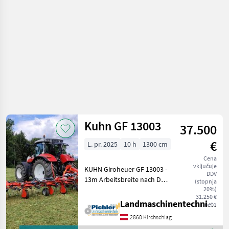
za žetev
in
spravilo
/ Stoll
Kuhn GF 13003
37.500
€
L. pr. 2025
10 h
1300 cm
Cena
vključuje
KUHN Giroheuer GF 13003 -
DDV
13m Arbeitsbreite nach DIN
(stopnja
am Dreipunkt - 12
20%)
31.250 €
Kreiseleinheiten mit je 6
Landmaschinentechnik Pichler GmbH
neto
Zinkenarmen - KUHN
2860 Kirchschlag
DIGIDRIVE -