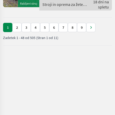
Beleuchtung, - Arbeitsbreite
18 dni na
Rabljeni stroj
Stroji in oprema za žetev
4, 6 Meter, Nadmo
spletu
in spravilo / Krone
1
2
3
4
5
6
7
8
9
Zadetek
1
-
48
od
505
(Stran 1 od 11)