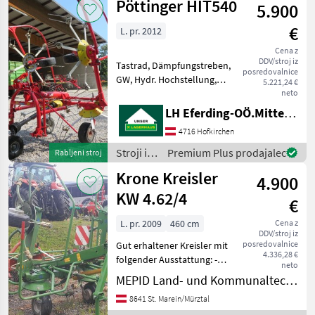
Pöttinger HIT540
5.900
za žetev
in
€
L. pr. 2012
spravilo
/
Cena z
DDV/stroj iz
Pöttinger
Tastrad, Dämpfungstreben,
posredovalnice
GW, Hydr. Hochstellung,
5.221,24 €
mech.
neto
Grenzstreueinrichtung TOP
LH Eferding-OÖ.Mitte, Landtechnik Hofkirchen
Zustand -- PRIVATVERKAUF
4716 Hofkirchen
priklopni trosilec, varovanje
prstov, Naprava za širjenje
Stroji in
Premium Plus prodajalec
Rabljeni stroj
me
oprema
Krone Kreisler
4.900
za žetev
in
KW 4.62/4
€
spravilo
/
L. pr. 2009
460 cm
Cena z
DDV/stroj iz
Pöttinger
posredovalnice
Gut erhaltener Kreisler mit
4.336,28 €
folgender Ausstattung: -
neto
hydraulisch Klappbar, -
MEPID Land- und Kommunaltechnik GmbH
mechanische
8641 St. Marein/Mürztal
Grenzstreueinrichtung, -