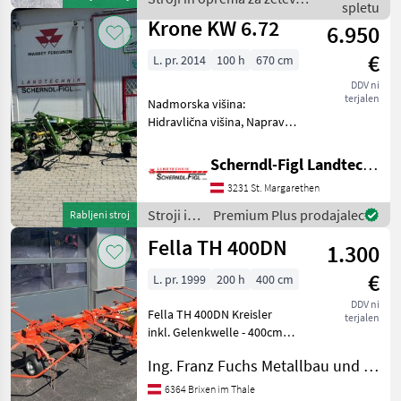
effiziente Heuarbeiten auf
spletu
spravilo / Krone
Krone KW 6.72
6.950
€
L. pr. 2014
100 h
670 cm
DDV ni
terjalen
Nadmorska višina:
Hidravlična višina, Naprava
za širjenje meje, Nastavitev
kota širjenja, Zaščitna palica
Scherndl-Figl Landtechnik
Stroji in oprema za žetev in
3231 St. Margarethen
spravilo Vrtavkasti
obračalnik
Stroji in
Premium Plus prodajalec
Rabljeni stroj
oprema
Fella TH 400DN
1.300
za žetev
in
€
L. pr. 1999
200 h
400 cm
spravilo
/ Krone
DDV ni
Fella TH 400DN Kreisler
terjalen
inkl. Gelenkwelle - 400cm
Arbeitsbreite - mechanisch
Ing. Franz Fuchs Metallbau und Landtechnik GmbH & CoKG
klappbar - inkl,
Schwenkbock -
6364 Brixen im Thale