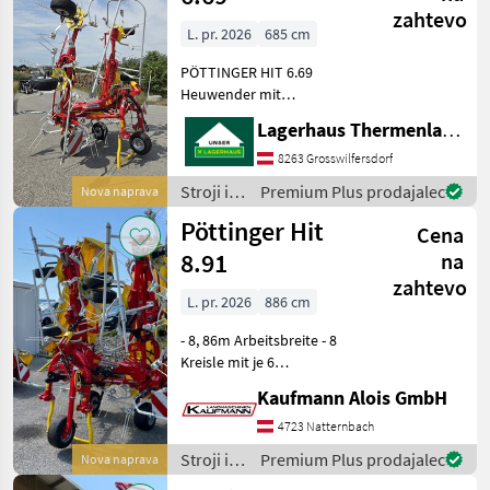
spravilo
zahtevo
/ Stoll
L. pr. 2026
685 cm
PÖTTINGER HIT 6.69
Heuwender mit
hydraulischer
Lagerhaus Thermenland
Grenzstreueinrichtung Das
Lagerhaus Thermenland
8263 Grosswilfersdorf
bietet einen PÖTTINGER
Stroji in
Premium Plus prodajalec
Nova naprava
HIT 6.69 Heuwender zum
oprema
Pöttinger Hit
Verkauf an. Aussta
Cena
za žetev
in
8.91
na
spravilo
zahtevo
/
L. pr. 2026
886 cm
Pöttinger
- 8, 86m Arbeitsbreite - 8
Kreisle mit je 6
Zinkenarmen - 540 U/min
Kaufmann Alois GmbH
Antrieb - Gelenkwelle -
Beleuchtung und
4723 Natternbach
Warntafeln - Tastrad - hydr.
Stroji in
Premium Plus prodajalec
Nova naprava
Grenzstreueinrichtung
oprema