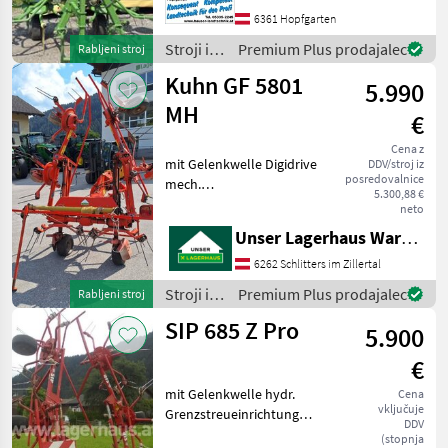
Arbeitsbreite 6.700 mm
6361 Hopfgarten
Transportbreite ca. 2.900
mm Gewicht ca. 860 kg
Stroji in
Premium Plus prodajalec
Rabljeni stroj
oprema
Kuhn GF 5801
5.990
za žetev
in
MH
€
spravilo
/ Krone
Cena z
mit Gelenkwelle Digidrive
DDV/stroj iz
posredovalnice
mech.
5.300,88 €
Grenzstreueinrichtung
neto
priklopni trosilec, Naprava
Unser Lagerhaus Warenhandelsges.m.b.H.
za širjenje meje Stroji in
oprema za žetev in spravilo
6262 Schlitters im Zillertal
Vrtavkasti obračalnik
Stroji in
Premium Plus prodajalec
Rabljeni stroj
oprema
SIP 685 Z Pro
5.900
za žetev
in
€
spravilo
/ Kuhn
mit Gelenkwelle hydr.
Cena
vključuje
Grenzstreueinrichtung
DDV
Informieren Sie sich bitte
(stopnja