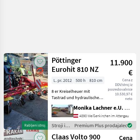
/
Pöttinger
Pöttinger
11.900
Eurohit 810 NZ
€
L. pr. 2012
500 h
810 cm
Cena z
DDV/stroj iz
posredovalnice
8 er Kreiselheuer mit
10.530,97 €
Tastrad und hydraulische
neto
Grenzstreueinrichtung nur
Monika Lachner e.U. Maschinenhandel
950 kg. Topzustand,
Breitreifen,
4890 Weißenkirchen im Attergau
Dämpfungsstreben, auch
Stroji in
Premium Plus prodajalec
Rabljeni stroj
andere Größen und Marken
oprema
Claas Volto 900
auf Lager v
Cena
za žetev