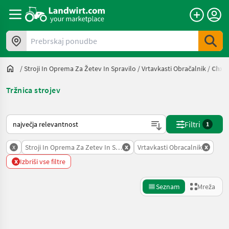
Prebrskaj ponudbe
/
Stroji In Oprema Za Žetev In Spravilo
/
Vrtavkasti Obračalnik
/
Chx_
Tržnica strojev
Tako je razvrščeno na Landwirt.com
Filtri
1
x
x
x
Stroji In Oprema Za Zetev In Spravilo
Vrtavkasti Obracalnik
x
Izbriši vse filtre
Seznam
Mreža