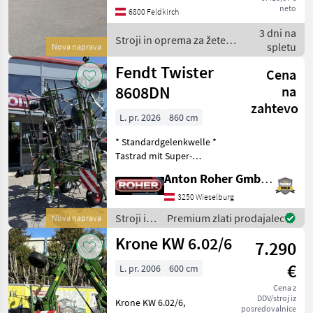
unserem Standort können
neto
6800 Feldkirch
wir Ihnen den Kreiselheuer
3 dni na
ausführlich vorstellen und
Stroji in oprema za žetev
spletu
Nova naprava
in spravilo / SIP
Fendt Twister
Cena
8608DN
na
zahtevo
L. pr. 2026
860 cm
* Standardgelenkwelle *
Tastrad mit Super-
Ballonbereifung * hydr.
Anton Roher GmbH (ACA Center Roher)
Randstreueinrichtung *
LED-Beleuchtung
3250 Wieselburg
Nadmorska višina:
Stroji in
Premium zlati prodajalec
Nova naprava
Hidravlična višina, priklopni
oprema
Krone KW 6.02/6
trosilec, o
7.290
za žetev
in
€
L. pr. 2006
600 cm
spravilo
/ Fendt
Cena z
DDV/stroj iz
Krone KW 6.02/6,
posredovalnice