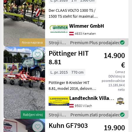
L. pr. 2026
1 h
1500 cm
Pöttinger
Der CLAAS VOLTO 1300 TS /
1500 TS steht für maximale
Schlagkraft, perfekte
Wimmer GmbH
Futterverteilung und
höchste Effizienz in der
4633 Kematen
Grünlandernte. Mit seiner
Stroji in
Premium Plus prodajalec
Nova naprava
großen Arbeitsbrei
oprema
Pöttinger HIT
14.900
za žetev
in
8.81
€
spravilo
/ Claas
L. pr. 2015
770 cm
Cena z
DDV/stroj iz
posredovalnice
Pöttinger 8-Kreisler HIT
13.185,84 €
8.81, model 2016, delovna
neto
širina 7, 7 m, vrtljivi nosilec,
Landtechnik Villach GmbH
hidravlična naprava za
omejevanje trosenja,
9500 Villach
balonske gume, opozorilne
Stroji in
Premium zlati prodajalec
Rabljeni stroj
table in os
oprema
Kuhn GF7903
19.900
za žetev