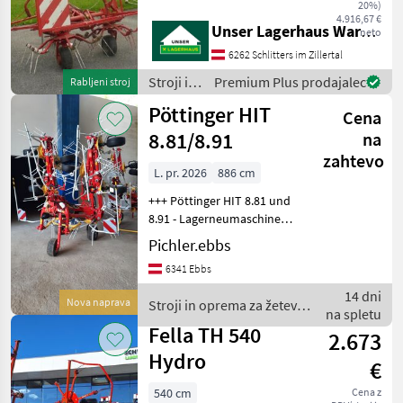
vor Fahrt-Antritt
20%)
4.916,67 €
telefonisch, ob die von
Unser Lagerhaus Warenhandelsges.m.b.H.
neto
Ihnen angefragte
6262 Schlitters im Zillertal
Gebrauchtmaschine aktuell
bei uns
Stroji in
Premium Plus prodajalec
Rabljeni stroj
oprema
Pöttinger HIT
Cena
za žetev
in
8.81/8.91
na
spravilo
zahtevo
/ SIP
L. pr. 2026
886 cm
+++ Pöttinger HIT 8.81 und
8.91 - Lagerneumaschinen! -
sofort verfügbar +++ +
Pichler.ebbs
Hydroflift + Tastrad +
6341 Ebbs
Hydraulische
Grenzstreueinrichtung +
14 dni
Nova naprava
Stroji in oprema za žetev in
Beleuchtung priklopni t
na spletu
spravilo / Pöttinger
Fella TH 540
2.673
Hydro
€
540 cm
Cena z