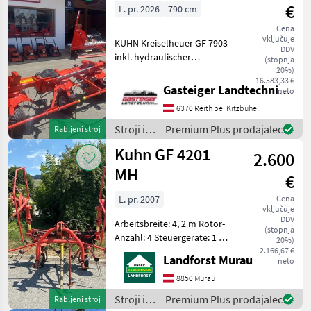
in
€
L. pr. 2026
790 cm
spravilo
/
Cena
vključuje
Pöttinger
KUHN Kreiselheuer GF 7903
DDV
inkl. hydraulischer
(stopnja
Grenzstreueinrichtung &
20%)
16.583,33 €
Tastrad Zum Verkauf steht
Gasteiger Landtechnik GmbH
neto
ein KUHN Kreiselheuer GF
6370 Reith bei Kitzbühel
7903 in sehr gutem
Zustand. Ausstattun
Stroji in
Premium Plus prodajalec
Rabljeni stroj
oprema
Kuhn GF 4201
2.600
za žetev
in
MH
€
spravilo
/ Kuhn
L. pr. 2007
Cena
vključuje
DDV
Arbeitsbreite: 4, 2 m Rotor-
(stopnja
Anzahl: 4 Steuergeräte: 1 x
20%)
ew Eigengewicht: 452 kg
2.166,67 €
Landforst Murau
neto
Anzahl Zinkenarme/Kreisel:
6 Um Ihnen unnötige
8850 Murau
Wartezeiten oder
Stroji in
Premium Plus prodajalec
Rabljeni stroj
Wegstrecken zu ersp