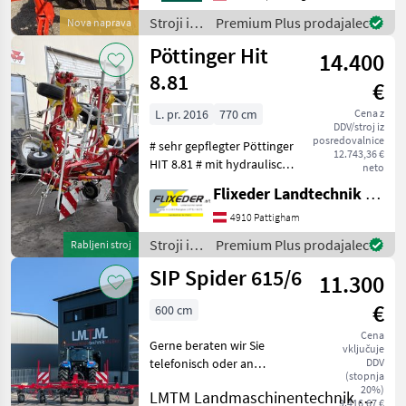
unnötige Wartezeiten oder
Wegstrecken
Stroji in
Premium Plus prodajalec
Nova naprava
oprema
Pöttinger Hit
14.400
za žetev
in
8.81
€
spravilo
/ Kuhn
L. pr. 2016
770 cm
Cena z
DDV/stroj iz
posredovalnice
# sehr gepflegter Pöttinger
12.743,36 €
HIT 8.81 # mit hydraulischer
neto
Grenzzett # mit Tastrad für
Flixeder Landtechnik GmbH
Multitast # mit
Dämpfungsstreben # mit
4910 Pattigham
Warntafeln und
Stroji in
Premium Plus prodajalec
Rabljeni stroj
Beleuchtung Nadmorska
oprema
SIP Spider 615/6
11.300
za žetev
in
€
600 cm
spravilo
/
Cena
Gerne beraten wir Sie
vključuje
Pöttinger
telefonisch oder an
DDV
(stopnja
unserem Standort in
20%)
LMTM Landmaschinentechnik Müller
Feldkirch/Österreich. An
9.416,67 €