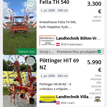
Fella TH 540
3.300
za žetev
in
€
L. pr. 2000
540 cm
spravilo
/ SIP
DDV ni
terjalen
Kreiselheuer Fella TH 540,
hydr. klappbar, hydr.
Grenzstreueinrichtung,
sofort einsatzbereit und
Landtechnik Böhm-Vrana GmbH
verfügbar, Transport ev.
3533 Friedersbach
möglich Nadmorska višina:
Hidravlična višin
Stroji in
Premium Plus prodajalec
Rabljeni stroj
oprema
Pöttinger HIT 69
5.990
za žetev
in
NZ
€
spravilo
/ Fella
L. pr. 2006
645 cm
Cena
vključuje
DDV
Pöttinger Hit 69 NZ – 6
(stopnja
vrtilnikov z vrtljivim
20%)
nosilcem in blažilnimi
4.991,67 €
Landtechnik Villach GmbH
neto
oporami, 6 vilic na vrtilnik,
balonske gume, hidravlična
9500 Villach