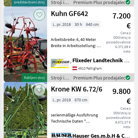
Fingerklauenkupplung -
Stroji in
Premium Plus prodajalec
predstavitveni stroj
KUHN OPT
oprema
Kuhn GF642
7.200
za žetev
in
€
L. pr. 2018
30 h
640 cm
spravilo
/ Kuhn
Cena z
DDV/stroj iz
Arbeitsbreite: 6, 40 Meter
posredovalnice
Breite in Arbeitsstellung: 6,
6.371,68 €
75 Meter Anzahl Kreisel: 6
neto
Anzahl Zinkenarme pro
Flixeder Landtechnik GmbH
Kreisel 6 Transportbreitee:
4910 Pattigham
2, 95 Meter Transporthöhe:
3,
Stroji in
Premium Plus prodajalec
Rabljeni stroj
oprema
Krone KW 6.72/6
9.800
za žetev
in
€
L. pr. 2018
670 cm
spravilo
/ Kuhn
Cena z
DDV/stroj iz
serienmäßige Ausführung
posredovalnice
Technische Daten *
8.672,57 €
Kreiselzettwender für den
neto
Dreipunktanbau
Hauser Ges.m.b.H & Co.KG