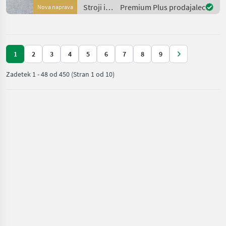
Kreisel mit je 6
Stroji in
Premium Plus prodajalec
Nova naprava
Zinkenträgern - Kreis
oprema
za žetev
in
spravilo
1
2
3
4
5
6
7
8
9
/ Claas
Zadetek
1
-
48
od
450
(Stran 1 od 10)