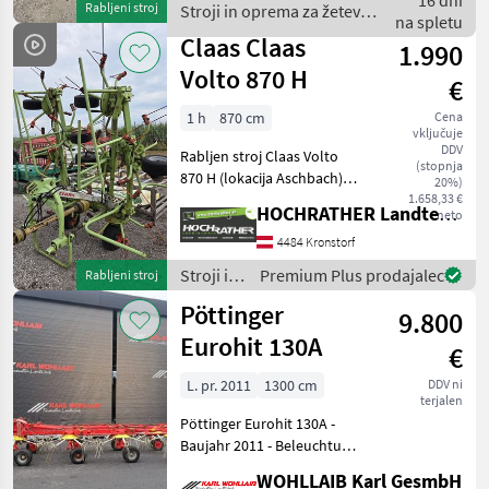
16 dni
Rabljeni stroj
Stroji in oprema za žetev in
hydraulischer
na spletu
spravilo / Pöttinger
Claas Claas
1.990
Volto 870 H
€
1 h
870 cm
Cena
vključuje
DDV
Rabljen stroj Claas Volto
(stopnja
870 H (lokacija Aschbach)
20%)
Opremljenost: + kardanski
1.658,33 €
HOCHRATHER Landtechnik GmbH
neto
gred + blažilne vzmeti Z
veseljem vam bomo
4484 Kronstorf
posvetili čas! Prosimo, da
Stroji in
Premium Plus prodajalec
Rabljeni stroj
nas kontakt
oprema
Pöttinger
9.800
za žetev
in
Eurohit 130A
€
spravilo
/ Claas
L. pr. 2011
1300 cm
DDV ni
terjalen
Pöttinger Eurohit 130A -
Baujahr 2011 - Beleuchtung
- 10 Kreisel - Arbeitsbreite
WOHLLAIB Karl GesmbH
13m - Gelenkwelle vlečeni