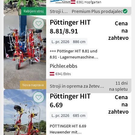
6361 Hopfgarten
Transportbreite ca. 2.900
mm Gewicht ca. 860 kg
Stroji in
Premium Plus prodajalec
Rabljeni stroj
oprema
Pöttinger HIT
Cena
za žetev
in
8.81/8.91
na
spravilo
zahtevo
/ Krone
L. pr. 2026
886 cm
+++ Pöttinger HIT 8.81 und
8.91 - Lagerneumaschinen! -
sofort verfügbar +++ +
Pichler.ebbs
Hydroflift + Tastrad +
6341 Ebbs
Hydraulische
Grenzstreueinrichtung +
11 dni
Nova naprava
Stroji in oprema za žetev in
Beleuchtung priklopni t
na spletu
spravilo / Pöttinger
Pöttinger HIT
Cena
6.69
na
zahtevo
L. pr. 2026
685 cm
PÖTTINGER HIT 6.69
Heuwender mit