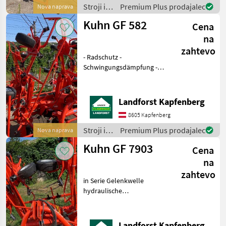
Wegstr
Stroji in
Premium Plus prodajalec
Nova naprava
oprema
Kuhn GF 582
Cena
za žetev
in
na
spravilo
zahtevo
/ Kuhn
- Radschutz -
Schwingungsdämpfung -
Tastrad Um Ihnen unnötige
Wartezeiten oder
Wegstrecken zu ersparen,
Landforst Kapfenberg
bitten wir Sie um vorherige
8605 Kapfenberg
Kontaktaufnahme, falls Sie
eine
Stroji in
Premium Plus prodajalec
Nova naprava
oprema
Kuhn GF 7903
Cena
za žetev
in
na
spravilo
zahtevo
/ Kuhn
in Serie Gelenkwelle
hydraulische
Schräglaufeinrichtung 8
Kreisel 7, 9m Arbeitsbreite
3-Punkt Anbau mit
Landforst Kapfenberg