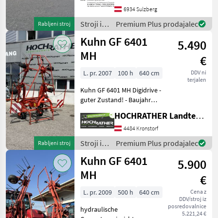
obračalnik, osvetlitev,
6934 Sulzberg
Zaščitna palica Stroji i
Stroji in
Premium Plus prodajalec
Rabljeni stroj
oprema
Kuhn GF 6401
5.490
za žetev
in
MH
€
spravilo
/
L. pr. 2007
100 h
640 cm
DDV ni
terjalen
Pöttinger
Kuhn GF 6401 MH Digidrive -
guter Zustand! - Baujahr
2007 - Arbeitsbreite 6, 40 m
HOCHRATHER Landtechnik GmbH
- 6 Kreiseln mit je 6 Zinken -
Hydr. Klappung -
4484 Kronstorf
Beleuchtung mit
Stroji in
Premium Plus prodajalec
Rabljeni stroj
Warntafeln
oprema
Kuhn GF 6401
5.900
za žetev
in
MH
€
spravilo
/ Kuhn
L. pr. 2009
500 h
640 cm
Cena z
DDV/stroj iz
posredovalnice
hydraulische
5.221,24 €