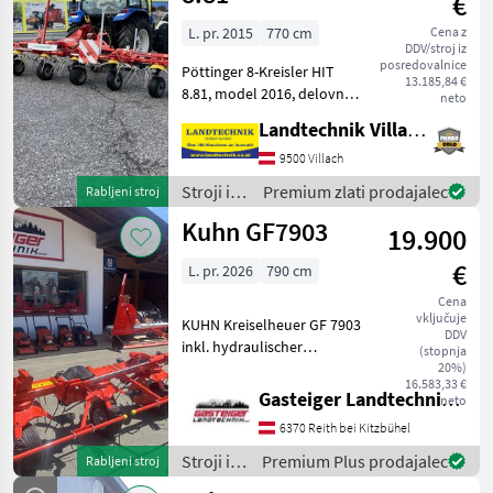
€
spravilo
/ Kuhn
L. pr. 2015
770 cm
Cena z
DDV/stroj iz
posredovalnice
Pöttinger 8-Kreisler HIT
13.185,84 €
8.81, model 2016, delovna
neto
širina 7, 7 m, vrtljivi nosilec,
Landtechnik Villach GmbH
hidravlična naprava za
omejevanje trosenja,
9500 Villach
balonske gume, opozorilne
Stroji in
Premium zlati prodajalec
Rabljeni stroj
table in os
oprema
Kuhn GF7903
19.900
za žetev
in
€
L. pr. 2026
790 cm
spravilo
/
Cena
vključuje
Pöttinger
KUHN Kreiselheuer GF 7903
DDV
inkl. hydraulischer
(stopnja
Grenzstreueinrichtung &
20%)
16.583,33 €
Tastrad Zum Verkauf steht
Gasteiger Landtechnik GmbH
neto
ein KUHN Kreiselheuer GF
6370 Reith bei Kitzbühel
7903 in sehr gutem
Zustand. Ausstattun
Stroji in
Premium Plus prodajalec
Rabljeni stroj
oprema