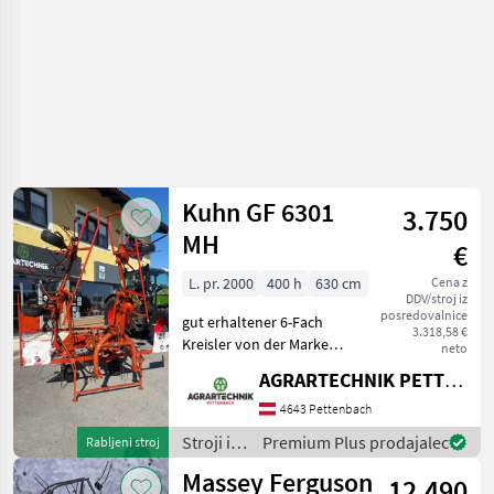
/ Krone
Kuhn GF 6301
3.750
MH
€
L. pr. 2000
400 h
630 cm
Cena z
DDV/stroj iz
posredovalnice
gut erhaltener 6-Fach
3.318,58 €
Kreisler von der Marke
neto
KUHN sofort einsatzbereit
AGRARTECHNIK PETTENBACH GMBH
inkl. Beleuchtung priklopni
trosilec, osvetlitev, Zaščitna
4643 Pettenbach
palica Stroji in oprema za
Stroji in
Premium Plus prodajalec
Rabljeni stroj
žetev in
oprema
Massey Ferguson
12.490
za žetev