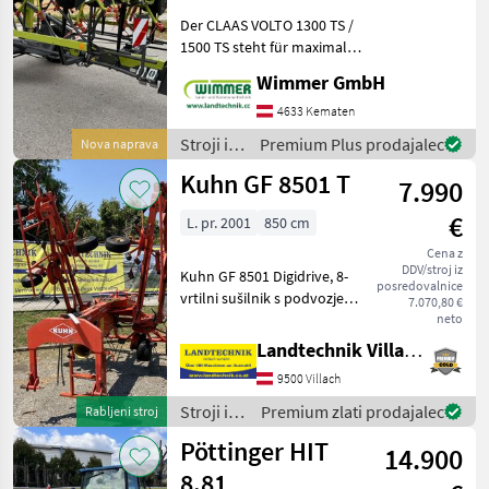
Der CLAAS VOLTO 1300 TS /
1500 TS steht für maximale
Schlagkraft, perfekte
Wimmer GmbH
Futterverteilung und
höchste Effizienz in der
4633 Kematen
Grünlandernte. Mit seiner
Stroji in
Premium Plus prodajalec
Nova naprava
großen Arbeitsbrei
oprema
Kuhn GF 8501 T
7.990
za žetev
in
€
L. pr. 2001
850 cm
spravilo
/ Claas
Cena z
DDV/stroj iz
Kuhn GF 8501 Digidrive, 8-
posredovalnice
vrtilni sušilnik s podvozjem,
7.070,80 €
8 vrtilnikov s po 6 roglji,
neto
hidravlično zložljiv, idealen
Landtechnik Villach GmbH
za manjše traktorje,
9500 Villach
pripravljen za uporabo in
delo
Stroji in
Premium zlati prodajalec
Rabljeni stroj
oprema
Pöttinger HIT
14.900
za žetev
in
8.81