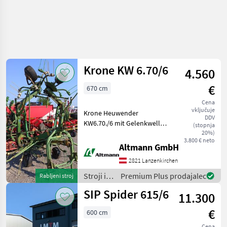
Krone KW 6.70/6
4.560
€
670 cm
Cena
vključuje
Krone Heuwender
DDV
KW6.70./6 mit Gelenkwelle
(stopnja
Zinken neu priklopni
20%)
3.800 € neto
trosilec, osvetlitev Stroji in
Altmann GmbH
oprema za žetev in spravilo
2821 Lanzenkirchen
Vrtavkasti obračalnik
Stroji in
Premium Plus prodajalec
Rabljeni stroj
oprema
SIP Spider 615/6
11.300
za žetev
in
€
600 cm
spravilo
/ Krone
Cena