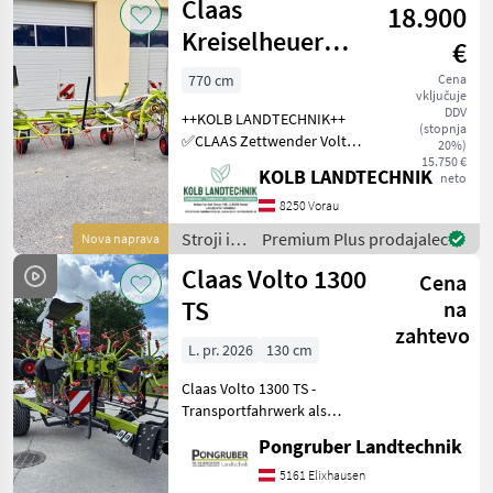
Claas
verstellbare Grenzstreueinr
18.900
za žetev
in
Kreiselheuer
€
spravilo
VOLTO 80
/
770 cm
Cena
vključuje
Zettwender
Pöttinger
DDV
++KOLB LANDTECHNIK++
(stopnja
✅CLAAS Zettwender Volto
20%)
80 ✅7.7m Arbeitsbreite ✅8
15.750 €
KOLB LANDTECHNIK
neto
Kreisel ✅5 Zinkenarme pro
Kreisel ✅sehr stabile
8250 Vorau
Zinken mit 5 Windungen
Stroji in
Premium Plus prodajalec
Nova naprava
✅Zinke
oprema
Claas Volto 1300
Cena
za žetev
in
TS
na
spravilo
zahtevo
/ Claas
L. pr. 2026
130 cm
Claas Volto 1300 TS -
Transportfahrwerk als
Tastrad in Arbeitsstellung -
Pongruber Landtechnik
Arbeitsbreite 13, 00 m -
Antrieb 540 U/min - 12
5161 Elixhausen