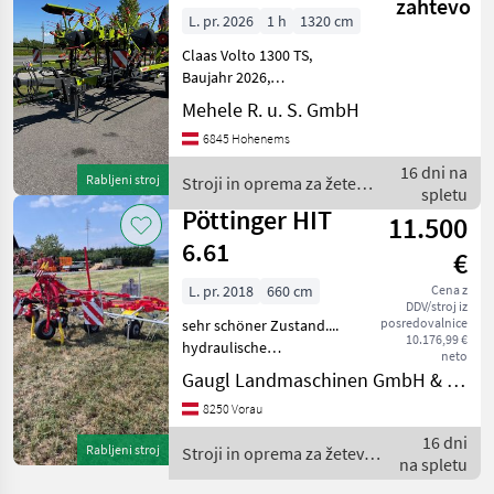
zahtevo
L. pr. 2026
1 h
1320 cm
Claas Volto 1300 TS,
Baujahr 2026,
Transportfahrwerk,
Mehele R. u. S. GmbH
Arbeitsbreite 13.20 m, 12
6845 Hohenems
Kreisel, 6 Arme pro Kreisel,
Kreiselgetriebe im Ölbad,
16 dni na
Rabljeni stroj
Stroji in oprema za žetev
PermaLink Antrieb
spletu
in spravilo / Claas
verstärkt,
Pöttinger HIT
11.500
6.61
€
L. pr. 2018
660 cm
Cena z
DDV/stroj iz
posredovalnice
sehr schöner Zustand....
10.176,99 €
hydraulische
neto
Grenzstreueinrichtung
Gaugl Landmaschinen GmbH & Co KG
vorderes Tastrad
8250 Vorau
hydraulische
Dämpferstrebe
16 dni
Rabljeni stroj
Stroji in oprema za žetev in
Beleuchtung Gelenkwelle
na spletu
spravilo / Pöttinger
Einsatzbereit.... Nadmorska