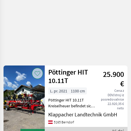
viš
Pöttinger HIT
25.900
10.11T
€
L. pr. 2021
1100 cm
Cena z
DDV/stroj iz
posredovalnice
Pöttinger HIT 10.11T
22.920,35 €
Kreiselheuer befindet sich
neto
in einem sehr sauberen
Klappacher Landtechnik GmbH
Zustand und ist sofort
5165 Berndorf
einsatzbereit. Ersteinsatz
2023!!! + Gelenkwelle +