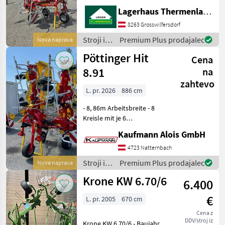
hydraulischer
Lagerhaus Thermenland
Grenzstreueinrichtung Das
Lagerhaus Thermenland
8263 Grosswilfersdorf
bietet einen PÖTTINGER
Stroji in
Premium Plus prodajalec
Nova naprava
HIT 6.69 Heuwender zum
oprema
Pöttinger Hit
Verkauf an. Aussta
Cena
za žetev
in
8.91
na
spravilo
zahtevo
/
L. pr. 2026
886 cm
Pöttinger
- 8, 86m Arbeitsbreite - 8
Kreisle mit je 6
Zinkenarmen - 540 U/min
Kaufmann Alois GmbH
Antrieb - Gelenkwelle -
Beleuchtung und
4723 Natternbach
Warntafeln - Tastrad - hydr.
Stroji in
Premium Plus prodajalec
Nova naprava
Grenzstreueinrichtung
oprema
Krone KW 6.70/6
6.400
za žetev
in
€
L. pr. 2005
670 cm
spravilo
/
Cena z
DDV/stroj iz
Pöttinger
Krone KW 6.70/6 - Baujahr