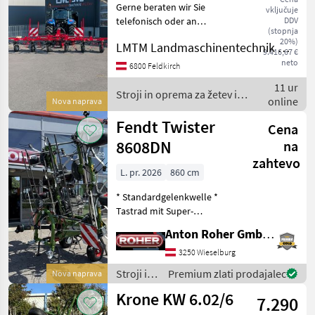
Gerne beraten wir Sie
vključuje
telefonisch oder an
DDV
(stopnja
unserem Standort in
20%)
LMTM Landmaschinentechnik Müller
Feldkirch/Österreich. An
9.416,67 €
unserem Standort können
neto
6800 Feldkirch
wir Ihnen den Kreiselheuer
11 ur
ausführlich vorstellen und
Stroji in oprema za žetev in
online
Nova naprava
spravilo / SIP
Fendt Twister
Cena
8608DN
na
zahtevo
L. pr. 2026
860 cm
* Standardgelenkwelle *
Tastrad mit Super-
Ballonbereifung * hydr.
Anton Roher GmbH (ACA Center Roher)
Randstreueinrichtung *
LED-Beleuchtung
3250 Wieselburg
Nadmorska višina:
Stroji in
Premium zlati prodajalec
Nova naprava
Hidravlična višina, priklopni
oprema
Krone KW 6.02/6
trosilec, o
7.290
za žetev