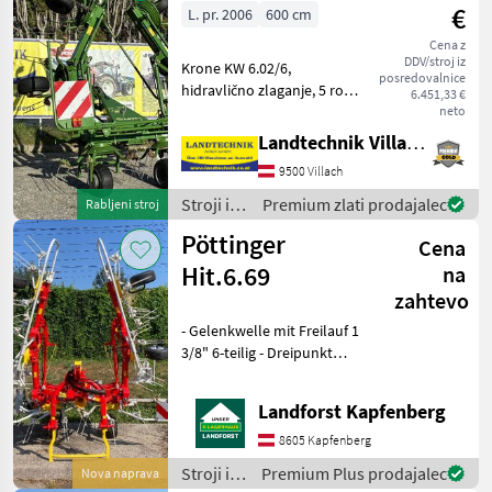
in
€
L. pr. 2006
600 cm
spravilo
/ Fendt
Cena z
DDV/stroj iz
Krone KW 6.02/6,
posredovalnice
hidravlično zlaganje, 5 ročic
6.451,33 €
z vilicami, vrtljivi nosilec in
neto
blažilne opore, podporne
Landtechnik Villach GmbH
noge spredaj in zadaj,
9500 Villach
nastavitev kota trosenja,
zaščita pred
Stroji in
Premium zlati prodajalec
Rabljeni stroj
oprema
Pöttinger
Cena
za žetev
in
Hit.6.69
na
spravilo
zahtevo
/ Krone
- Gelenkwelle mit Freilauf 1
3/8" 6-teilig - Dreipunkt
Anbau Kat. 2 - DURASTAR
Zinke 10 mm - Antrieb 540
Landforst Kapfenberg
U/min - Warntafeln mit
Beleuchtung - hydraulische
8605 Kapfenberg
Vorgewende
Stroji in
Premium Plus prodajalec
Nova naprava