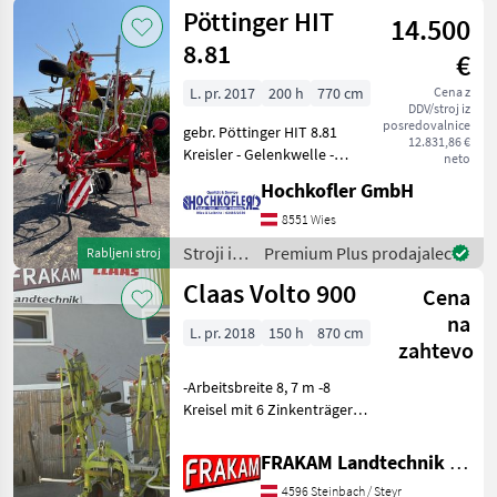
oprema
Pöttinger HIT
14.500
za žetev
in
8.81
€
spravilo
/
L. pr. 2017
200 h
770 cm
Cena z
DDV/stroj iz
Pöttinger
posredovalnice
gebr. Pöttinger HIT 8.81
12.831,86 €
Kreisler - Gelenkwelle -
neto
Beleuchtung - Tastrad -
Hochkofler GmbH
Hydrolift funktionsfähig
und sofort einsatzbereit
8551 Wies
Standort: 8551 Wies
Stroji in
Premium Plus prodajalec
Rabljeni stroj
Nadmorska v
oprema
Claas Volto 900
Cena
za žetev
in
na
L. pr. 2018
150 h
870 cm
spravilo
zahtevo
/
Pöttinger
-Arbeitsbreite 8, 7 m -8
Kreisel mit 6 Zinkenträger
und Durchmesser 150 cm -
Pralltuch zur
FRAKAM Landtechnik GmbH
Randstreubegrenzung,
4596 Steinbach / Steyr