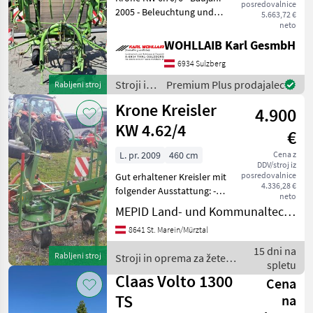
posredovalnice
2005 - Beleuchtung und
5.663,72 €
Warntafeln - Gelenkwelle -
neto
860 kg - 6 Kreisel mit je 6
WOHLLAIB Karl GesmbH
Zinkenarmen Nadmorska
6934 Sulzberg
višina: Hidravlična višina,
Stroji in
Premium Plus prodajalec
Rabljeni stroj
oprema
Krone Kreisler
4.900
za žetev
in
KW 4.62/4
€
spravilo
/ Krone
L. pr. 2009
460 cm
Cena z
DDV/stroj iz
posredovalnice
Gut erhaltener Kreisler mit
4.336,28 €
folgender Ausstattung: -
neto
hydraulisch Klappbar, -
MEPID Land- und Kommunaltechnik GmbH
mechanische
8641 St. Marein/Mürztal
Grenzstreueinrichtung, -
Beleuchtung, - Arbeitsbreite
15 dni na
Rabljeni stroj
Stroji in oprema za žetev
4, 6 Meter, Nadmo
spletu
in spravilo / Krone
Claas Volto 1300
Cena
TS
na