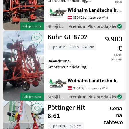
Grenzstreueinrichtung,
neto
Gelenkwelle,
Widhalm Landtechnik GmbH
Doppelbereifung,
wartungsfreier digidrive
3800 Göpfritz an der Wild
Klauenkupplung Antrieb ,
Stroji in
Premium Plus prodajalec
Rabljeni stroj
keine Weitwinkelgelenke,
oprema
Kuhn GF 8702
neuwertige Zinken. sofor
9.900
za žetev
in
€
L. pr. 2015
300 h
870 cm
spravilo
/ Kuhn
DDV ni
terjalen
Beleuchtung,
Grenzstreueinrichtung,
Streuwinkelverstellung
vlečeni obračalnik,
Widhalm Landtechnik GmbH
priklopni trosilec,
3800 Göpfritz an der Wild
osvetlitev, Naprava za
širjenje meje, Nastavitev
Stroji in
Premium Plus prodajalec
Rabljeni stroj
kota širjenja, Zaščitn
oprema
Pöttinger Hit
Cena
za žetev
in
6.61
na
spravilo
zahtevo
/ Kuhn
L. pr. 2026
575 cm