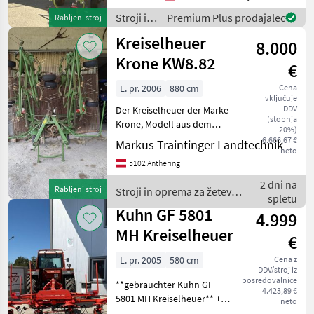
hydraulische Schwenkung -
Tastrad am Dreipunkt-Bock
Stroji in
Premium Plus prodajalec
Rabljeni stroj
oprema
Kreiselheuer
8.000
za žetev
in
Krone KW8.82
€
spravilo
/ Claas
L. pr. 2006
880 cm
Cena
vključuje
DDV
Der Kreiselheuer der Marke
(stopnja
Krone, Modell aus dem
20%)
Baujahr 2006, bietet eine
6.666,67 €
Markus Traintinger Landtechnik
neto
beeindruckende
5102 Anthering
Arbeitsbreite von 880 cm
und ist damit ideal für
2 dni na
Rabljeni stroj
Stroji in oprema za žetev in
effiziente Heuarbeiten auf
spletu
spravilo / Krone
Kuhn GF 5801
4.999
MH Kreiselheuer
€
L. pr. 2005
580 cm
Cena z
DDV/stroj iz
posredovalnice
**gebrauchter Kuhn GF
4.423,89 €
5801 MH Kreiselheuer** +
neto
Arbeitsbreite: 5, 80m + LED-