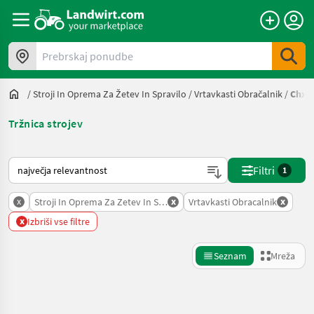
Prebrskaj ponudbe
/
Stroji In Oprema Za Žetev In Spravilo
/
Vrtavkasti Obračalnik
/
Chx_
Tržnica strojev
Tako je razvrščeno na Landwirt.com
Filtri
1
x
x
x
Stroji In Oprema Za Zetev In Spravilo
Vrtavkasti Obracalnik
x
Izbriši vse filtre
Seznam
Mreža