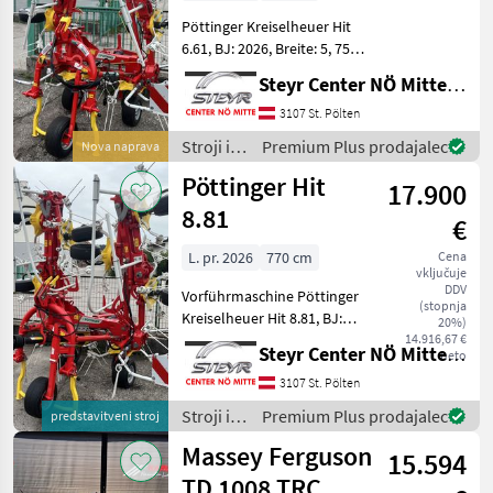
Pöttinger Kreiselheuer Hit
6.61, BJ: 2026, Breite: 5, 75
m, Tastrad,
Steyr Center NÖ Mitte Landmaschinentechnik GmbH
Vorgewendesteuerung
Liftmatic,
3107 St. Pölten
Dämpfungsstreben,
Stroji in
Premium Plus prodajalec
Nova naprava
hydraulische Klappung,
oprema
Pöttinger Hit
Durastar-Zinken 10 mm, Wa
17.900
za žetev
in
8.81
€
spravilo
/
L. pr. 2026
770 cm
Cena
vključuje
Pöttinger
DDV
Vorführmaschine Pöttinger
(stopnja
Kreiselheuer Hit 8.81, BJ:
20%)
2026, Breite: 7, 70 m,
14.916,67 €
Steyr Center NÖ Mitte Landmaschinentechnik GmbH
neto
Tastrad,
Vorgewendesteuerung
3107 St. Pölten
Hydrolift,
Stroji in
Premium Plus prodajalec
predstavitveni stroj
Dämpfungsstreben,
oprema
Massey Ferguson
hydraulische Klappung,
15.594
za žetev
Durastar-
in
TD 1008 TRC