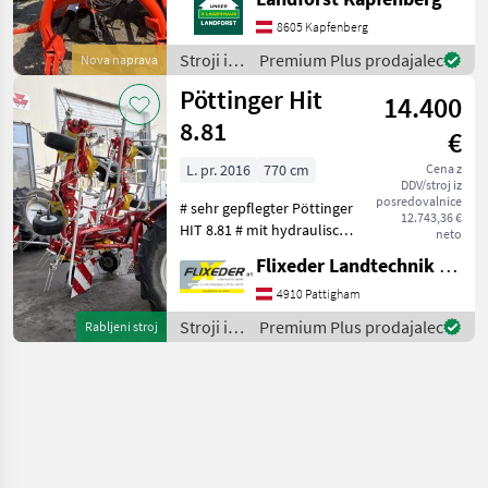
Schwenkbock Um Ihnen
8605 Kapfenberg
unnötige Wartezeiten oder
Wegstrecken
Stroji in
Premium Plus prodajalec
Nova naprava
oprema
Pöttinger Hit
14.400
za žetev
in
8.81
€
spravilo
/ Kuhn
L. pr. 2016
770 cm
Cena z
DDV/stroj iz
posredovalnice
# sehr gepflegter Pöttinger
12.743,36 €
HIT 8.81 # mit hydraulischer
neto
Grenzzett # mit Tastrad für
Flixeder Landtechnik GmbH
Multitast # mit
Dämpfungsstreben # mit
4910 Pattigham
Warntafeln und
Stroji in
Premium Plus prodajalec
Rabljeni stroj
Beleuchtung Nadmorska
oprema
za žetev
in
spravilo
/
Pöttinger