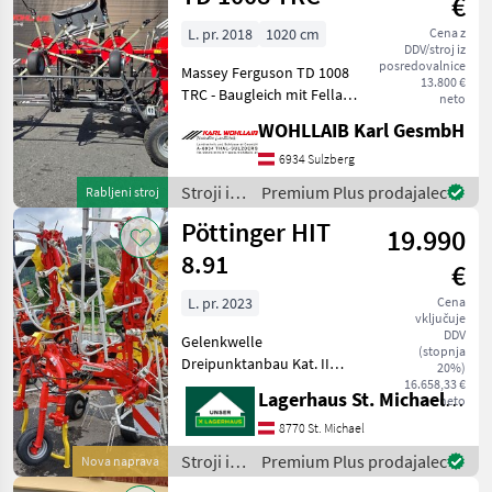
€
spravilo
/
L. pr. 2018
1020 cm
Cena z
DDV/stroj iz
Pöttinger
posredovalnice
Massey Ferguson TD 1008
13.800 €
TRC - Baugleich mit Fella
neto
TH 11008 Trans - Baujahr
WOHLLAIB Karl GesmbH
2018 - Arbeitsbreite: 10, 2m
- Bereifung Kreisel
6934 Sulzberg
6x16/6.50-8 - Bereifung
Stroji in
Premium Plus prodajalec
Rabljeni stroj
Fahrwe
oprema
Pöttinger HIT
19.990
za žetev
in
8.91
€
spravilo
/ Massey
L. pr. 2023
Cena
vključuje
Ferguson
DDV
Gelenkwelle
(stopnja
Dreipunktanbau Kat. II
20%)
Durastar Zinken 10 mm
16.658,33 €
Lagerhaus St. Michael ob Leoben eGen
neto
hydraulische
Vorgewendesteuerung
8770 St. Michael
Hydrolift Warntafel mit
Stroji in
Premium Plus prodajalec
Nova naprava
Beleuchtung hydraulisch
oprema