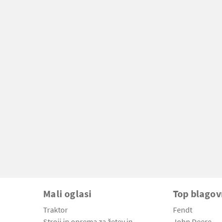
Mali oglasi
Top blago
Traktor
Fendt
Stroji in oprema za žetev in
John Deere