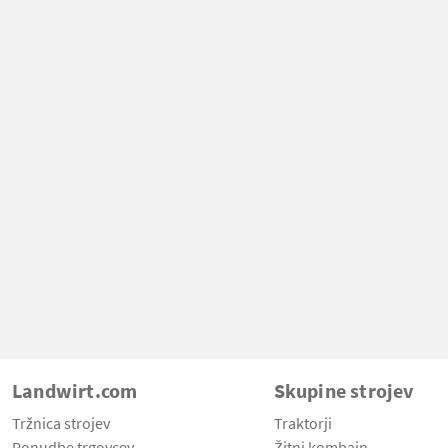
Landwirt.com
Skupine strojev
Tržnica strojev
Traktorji
Ponudbe trgovcev
Žitni kombajn