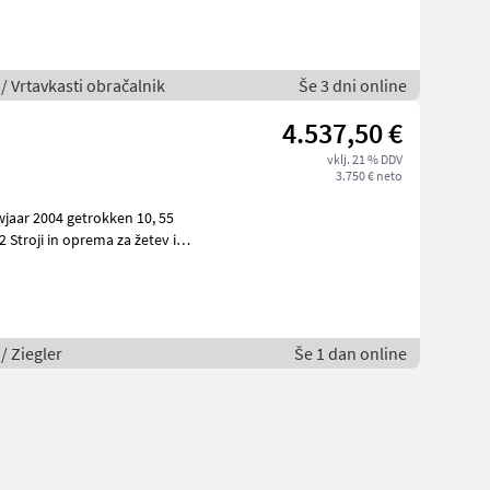
 / Vrtavkasti obračalnik
Še 3 dni online
4.537,50 €
vklj. 21 % DDV
3.750 € neto
 / Ziegler
Še 1 dan online