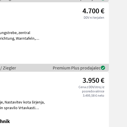
4.700 €
DDV ni terjalen
 Warntafeln,
 hydraulische Klappun
 / Ziegler
Premium Plus prodajalec
3.950 €
Cena z DDV/stroj iz
posredovalnice
3.495,58 € neto
je, Nastavitev kota širjenja,
chnik