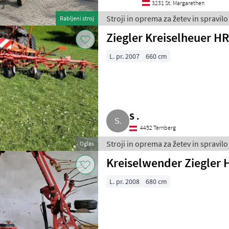
3231 St. Margarethen
Stroji in oprema za žetev in spravilo
Rabljeni stroj
Ziegler Kreiselheuer H
L. pr. 2007
660 cm
S .
4452 Ternberg
Stroji in oprema za žetev in spravilo
Oglas
Kreiselwender Ziegler
L. pr. 2008
680 cm