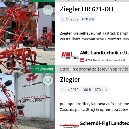
Ziegler HR 671-DH
L. pr. 2007
670 cm
Ziegler Kreiselheuer, mit Tastrad, Dämpfungstrebe, zentral
verstellbare mechanische Grenzstreueinrichtung,
Gelenkwelle, Schwenkbock,
AWL Landtechnik e.U.
4264 Grünbach bei Freistadt
Stroji in oprema za žetev in spravilo
Rabljeni stroj
Ziegler
L. pr. 2010
100 h
670 cm
priklopni trosilec, Naprava za širjenje me
Zaščitna palica Stroji in oprema za žetev in spravilo Vrtavkasti
obračalnik
Scherndl-Figl Landte