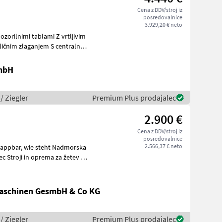
Cena z DDV/stroj iz
posredovalnice
3.929,20 € neto
laganjem S centralno
GmbH
 / Ziegler
Premium Plus prodajalec
2.900 €
Cena z DDV/stroj iz
posredovalnice
2.566,37 € neto
lec Stroji in oprema za žetev in
aschinen GesmbH & Co KG
 / Ziegler
Premium Plus prodajalec