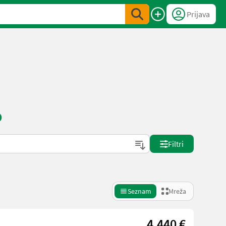
Prijava
o
Filtri
Seznam
Mreža
4.440 €