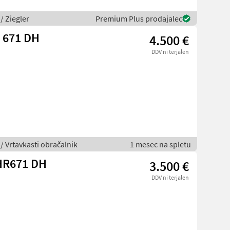
 / Ziegler
Premium Plus prodajalec
R 671 DH
4.500 €
DDV ni terjalen
 / Vrtavkasti obračalnik
1 mesec na spletu
 HR671 DH
3.500 €
DDV ni terjalen