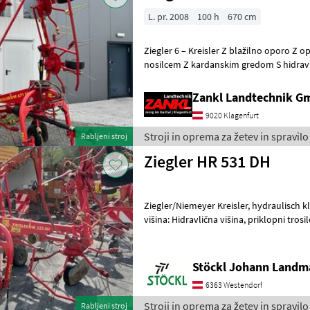
L. pr. 2008
100 h
670 cm
Ziegler 6 – Kreisler Z blažilno oporo Z opozorilnimi tablami Z vrtljivim
nosilcem Z kardanskim gredom S hidravličnim z
hidravlično napravo za
Zankl Landtechnik 
9020 Klagenfurt
Stroji in oprema za žetev in spravilo
Rabljeni stroj
Ziegler HR 531 DH
Ziegler/Niemeyer Kreisler, hydraulisch klappbar, wie steht Nadmorska
višina: Hidravlična višina, priklopni trosi
spravilo Vrtavkasti o
Stöckl Johann Landm
6363 Westendorf
Stroji in oprema za žetev in spravilo
Rabljeni stroj