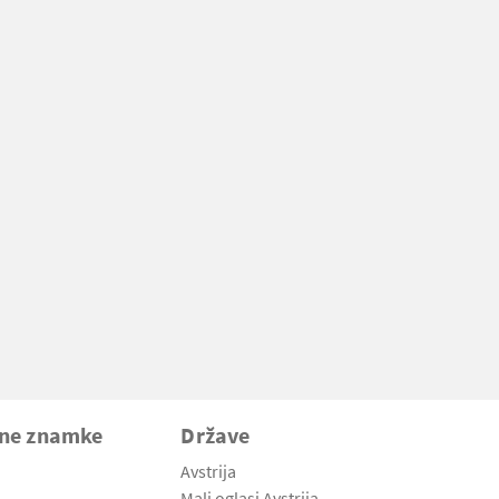
vne znamke
Države
Avstrija
Mali oglasi Avstrija