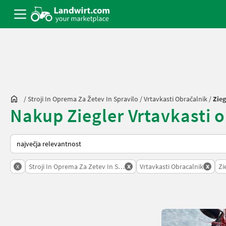
/
Stroji In Oprema Za Žetev In Spravilo
/
Vrtavkasti Obračalnik
/
Zieg
Nakup Ziegler Vrtavkasti o
Tako je razvrščeno na Landwirt.com
x
x
x
Stroji In Oprema Za Zetev In Spravilo
Vrtavkasti Obracalnik
Zi