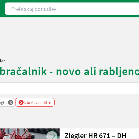
Prebrskaj ponudbe
ler
bračalnik - novo ali rabljen
x
x
egler
Izbriši vse filtre
Ziegler HR 671 – DH