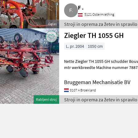
F .
5121 Ostermiething
Stroji in oprema za žetev in spravilo
Oglas
Ziegler TH 1055 GH
L. pr. 2004
1050 cm
Nette Ziegler TH 1055 GH schudder Bouwjaar 2004 getrokken 10, 55
mtr werkbreedte Machine nummer 78872 Stroji in oprema za žetev in
spravilo Vrtavkasti obračalnik
Bruggeman Mechanisatie BV
8107 A Broekland
Stroji in oprema za žetev in spravilo
Rabljeni stroj