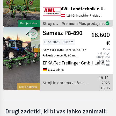
Arbeitsbreite, hydraulische
Samasz
Klappung, Beleuchtung mit
AWL Landtechnik e.U.
Warntafel, 905kg
4264 Grünbach bei Freistadt
Eigengewicht, Gelenkwelle.
Pöttinger
Stroji in opre
Stroji in
Premium Plus prodajalec
Rabljeni stroj
oprema
Krone
Samasz P8-890
18.600
za žetev
in
Claas
€
L. pr. 2025
890 cm
spravilo
/
Cena
Samasz P8-890 Kreiselheuer
Kuhn
vključuje
Samasz
Arbeitsbreite: 8, 90 m
DDV (19%)
Transportbreite: 2, 95 m
15.630,25 €
EFKA-Tec Freilinger GmbH Landmaschinen
Fella
neto
Transporthöhe: 3, 45 m
83119 Obing
Kreiselanzahl: 8 benötigte
Prikaži
Hydraulikanschlüsse: 1x DW
19-12-
vse
Anzahl der
Stroji in oprema za žetev
2025
(36)
Nova naprava
in spravilo / Samasz
16:06
MARKETPLACE
Ponudbe
Mali
Marketplace
trgovcev
oglasi
Drugi zadetki, ki bi vas lahko zanimali: