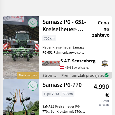
Natančnejše
iskanje
Samasz P6 - 651-
Cena
Kategorija
Država
Filtri
4
Kreiselheuer-
na
zahtevo
7,0m-NEU
700 cm
Prikaži 3
TRENUTNA
Ponastavi
POT
rezultatov
Neuer Kreiselheuer Samasz
Kmetijska
P6-651 Rahmenbauweise
tehnika
mit massiven Schutzbügel -
S.A.T. Sensenberger Agrar-Technik
Stroji In
Arbeitsbreite 7, 00 m -
Oprema
Transportbreite 3, 00 m -
4906 Eberschwang
Za Zetev
Transporthöhe 3, 60 m -
In
Stroji in
Premium zlati prodajalec
Nova naprava
Kreiselanzahl 6 -
Spravilo
oprema
Samasz P6-770
4.990
Vrtavkasti
za žetev
Obracalnik
in
€
L. pr. 2013
770 cm
spravilo
Samasz
/ Samasz
DDV ni
terjalen
SaMASZ Kreiselheuer P6-
IZBERITE
KATEGORIJO
770, , 6er Kreisler mit 770cm