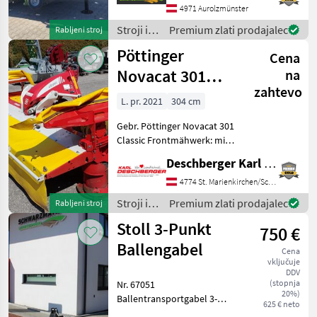
mit 26 Messer Rotor-
4971 Aurolzmünster
Schneidwerk - mit
Stroji in
Premium zlati prodajalec
Rabljeni stroj
Tandemachse gelenkt - mit
oprema
Pöttinger
620/40 R 22
Cena
za žetev
in
Novacat 301
na
spravilo
zahtevo
Classic
/ Krone
L. pr. 2021
304 cm
Frontmähwerk
Gebr. Pöttinger Novacat 301
Classic Frontmähwerk: mit
Anbaubock mit 2
Deschberger Karl Landtechnik GesmbH & Co KG
Zugfedern, 7 Mähscheiben
mit je 2 Klingen und
4774 St. Marienkirchen/Schärding
Gelenkwelle; Arbeitsbreite:
Stroji in
Premium zlati prodajalec
Rabljeni stroj
ca. 3, 04 m. Ihr Ansp
oprema
Stoll 3-Punkt
750 €
za žetev
in
Ballengabel
Cena
spravilo
vključuje
/
DDV
(stopnja
Nr. 67051
Pöttinger
20%)
Ballentransportgabel 3-
625 € neto
Punktanbau