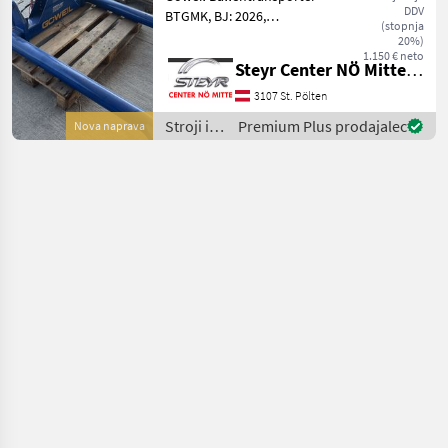
Pöttinger
DDV
BTGMK, BJ: 2026,
(stopnja
hydraulisch klappbar,
20%)
Dreipunktanbau, Preis mit
1.150 € neto
Steyr Center NÖ Mitte Landmaschinentechnik GmbH
hydraulischer
Breitenverstellung 1.845€
3107 St. Pölten
inkl. 20% Mwst,
Stroji in
Premium Plus prodajalec
Nova naprava
Ansprechpartner: Ge
oprema
za žetev
in
spravilo
/ Göweil