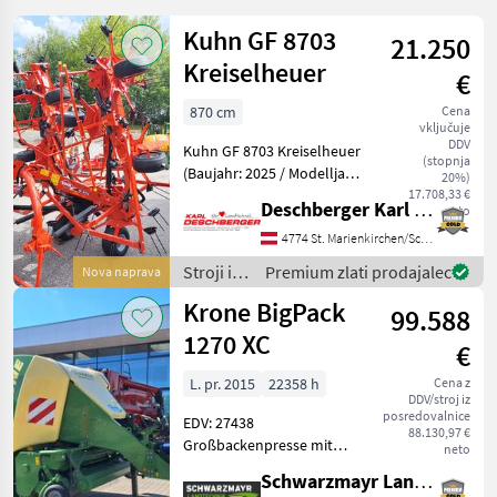
Kuhn GF 8703
21.250
Kreiselheuer
€
870 cm
Cena
vključuje
DDV
Kuhn GF 8703 Kreiselheuer
(stopnja
(Baujahr: 2025 / Modelljahr:
20%)
2026) mit 8 OPTITEDD
17.708,33 €
Deschberger Karl Landtechnik GesmbH & Co KG
neto
Kreiseln mit je 6
Zinkenarmen (verstärkt
4774 St. Marienkirchen/Schärding
und mit
Stroji in
Premium zlati prodajalec
Nova naprava
Zinkenverlustsicherung),
oprema
Krone BigPack
Hydraulische V
99.588
za žetev
in
1270 XC
€
spravilo
/ Kuhn
L. pr. 2015
22358 h
Cena z
DDV/stroj iz
posredovalnice
EDV: 27438
88.130,97 €
Großbackenpresse mit
neto
22.358 gepressten Ballen -
Schwarzmayr Landtechnik GmbH - Aurolzmünster
mit 120x70cm Kanalmaß -