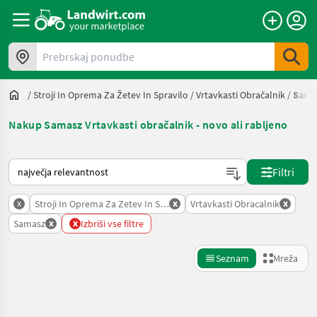
Prebrskaj ponudbe
/
Stroji In Oprema Za Žetev In Spravilo
/
Vrtavkasti Obračalnik
/
Sama
Nakup Samasz Vrtavkasti obračalnik - novo ali rabljeno
Tako je razvrščeno na Landwirt.com
Filtri
x
x
x
Stroji In Oprema Za Zetev In Spravilo
Vrtavkasti Obracalnik
x
x
Samasz
Izbriši vse filtre
Seznam
Mreža