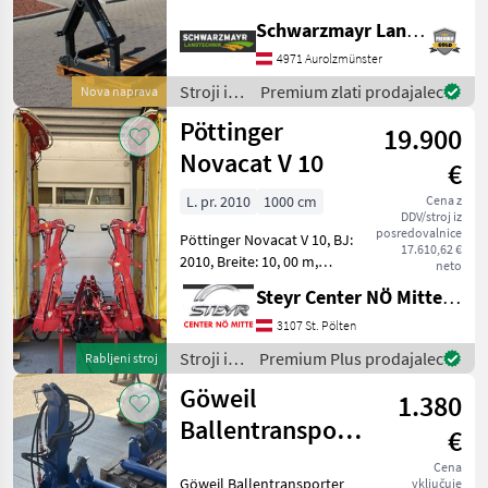
Weistedreieckanbau
Schwarzmayr Landtechnik GmbH - Aurolzmünster
verstellbarer
Aufnahmebereich von 94
4971 Aurolzmünster
bis 134cm für Rundballen
Stroji in
Premium zlati prodajalec
Nova naprava
Das Verkaufsteam der Fa. Sc
oprema
Pöttinger
19.900
za žetev
in
Novacat V 10
€
spravilo
/ Stoll
L. pr. 2010
1000 cm
Cena z
DDV/stroj iz
posredovalnice
Pöttinger Novacat V 10, BJ:
17.610,62 €
2010, Breite: 10, 00 m,
neto
Isobus, Power Beyond,
Steyr Center NÖ Mitte Landmaschinentechnik GmbH
Verschleißkufen, hydr.
Seitenschutzklappung,
3107 St. Pölten
Power Control Bedienung,
Stroji in
Premium Plus prodajalec
Rabljeni stroj
Abstellstützen, Beleuc
oprema
Göweil
1.380
za žetev
in
Ballentransporter
€
spravilo
BTGMK
/
Cena
Göweil Ballentransporter
vključuje