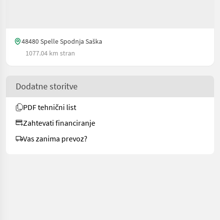
48480 Spelle Spodnja Saška
1077.04 km stran
Dodatne storitve
PDF tehnični list
Zahtevati financiranje
Vas zanima prevoz?