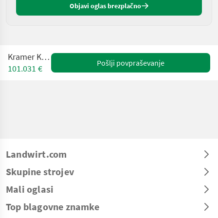
Objavi oglas brezplačno
Kramer KT3610
Pošlji povpraševanje
101.031 €
Landwirt.com
Skupine strojev
Mali oglasi
Top blagovne znamke