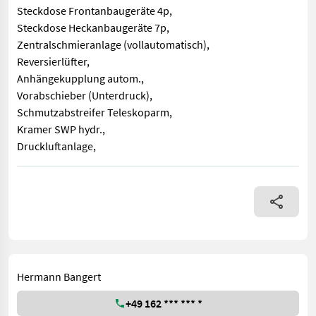
Steckdose Frontanbaugeräte 4p,
Steckdose Heckanbaugeräte 7p,
Zentralschmieranlage (vollautomatisch),
Reversierlüfter,
Anhängekupplung autom.,
Vorabschieber (Unterdruck),
Schmutzabstreifer Teleskoparm,
Kramer SWP hydr.,
Druckluftanlage,
4-Rad-Lenkung, Hubar: 10,0 m, Hubkraft: 3,6 to, ROPS/FOPS-gep
Hermann Bangert
+49 162 *** *** *