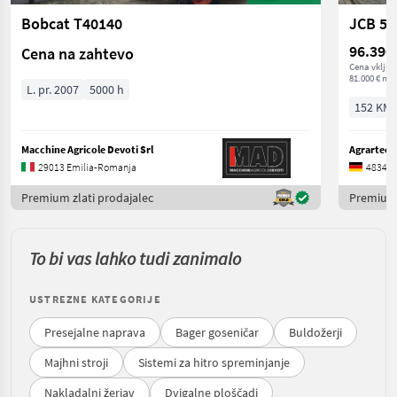
Bobcat T40140
JCB 54
96.390
Cena na zahtevo
Cena vključ
81.000 € net
L. pr. 2007
5000 h
152 KM/
Macchine Agricole Devoti Srl
Agrartech
29013 Emilia-Romanja
48341 S
Premium zlati prodajalec
Premium 
To bi vas lahko tudi zanimalo
USTREZNE KATEGORIJE
Presejalne naprava
Bager goseničar
Buldožerji
Majhni stroji
Sistemi za hitro spreminjanje
Nakladalni žerjav
Dvigalne ploščadi