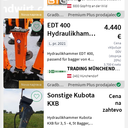
Hidravlična kladiva
3800 Göpfritz an der Wild
Gradbeni
Premium Plus prodajalec
Nova naprava
stroji /
EDT 400
4.440
Hammer
Hydraulikhammer
€
passend für 7t
L. pr. 2021
Cena
vključuje
Bagger
DDV
Hydraulikhammer EDT 400,
(stopnja
passend für bagger von 4-7
20%)
tonen Eigengewicht: 360 kg
3.700 € neto
TRADING MÜNCHENDORF Handels GmbH
Abmessungen:
1373*385*696 mm
2482 Münchendorf
1684*385*486 mm
Gradbeni
Premium Plus prodajalec
Nova naprava
1660*385*486 mm
stroji /
Sonstige Kubota
Betriebsdruck: 1
Cena
EDT
KXB
na
zahtevo
Hydraulikhammer Kubota
KXB für 3, 5 - 4, 5t Bagger,