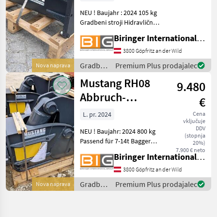
NEU ! Baujahr : 2024 105 kg
Gradbeni stroji Hidravlična
kladiva
Biringer International GmbH
3800 Göpfritz an der Wild
Gradbeni
Premium Plus prodajalec
Nova naprava
stroji /
Mustang RH08
9.480
Mustang
Abbruch-
€
Pulverisierer
L. pr. 2024
Cena
vključuje
DDV
NEU ! Baujahr: 2024 800 kg
(stopnja
Passend für 7-14t Bagger
20%)
Gradbeni stroji Hidravlična
7.900 € neto
Biringer International GmbH
kladiva
3800 Göpfritz an der Wild
Gradbeni
Premium Plus prodajalec
Nova naprava
stroji /
Mustang