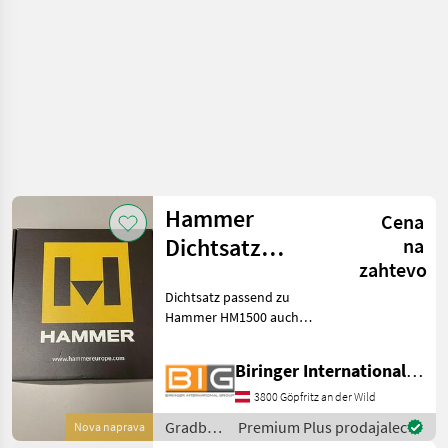
Hammer
Cena
Dichtsatz
na
zahtevo
passend zu
Dichtsatz passend zu
HM1500
Hammer HM1500 auch
weitere Dichtsätze wie für
HM300 / HM 1300 / HM 150 /
Biringer International GmbH
HM250 verfügbar! Gradbeni
stroji Hidravlična kladiva
3800 Göpfritz an der Wild
Gradbeni
Premium Plus prodajalec
Nova naprava
stroji /