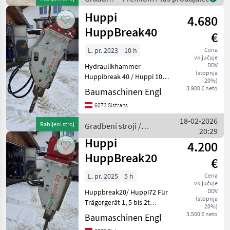
SW020 Technische Daten
stroji /
Huppi
Gew
4.680
Atlas
Copco
HuppBreak40
€
L. pr. 2023
10 h
Cena
vključuje
DDV
Hydraulikhammer
(stopnja
Huppibreak 40 / Huppi 102
20%)
Für Trägergerät 2, 5 bis 5t
3.900 € neto
Baumaschinen Engl
Gewicht 175 Baujahr 2023
6073 Sistrans
Kombianbauplatte für
Martin M03 und Martin M10
18-02-2026
Rabljeni stroj
Gradbeni stroji /
Gradbeni stroji
20:29
Huppi
Huppi
4.200
HuppBreak20
€
L. pr. 2025
5 h
Cena
vključuje
DDV
Huppbreak20/ Huppi72 Für
(stopnja
Trägergerät 1, 5 bis 2t
20%)
Martin M03 Aufnahme
3.500 € neto
Baumaschinen Engl
Gewicht 80 kg Baujahr 2025