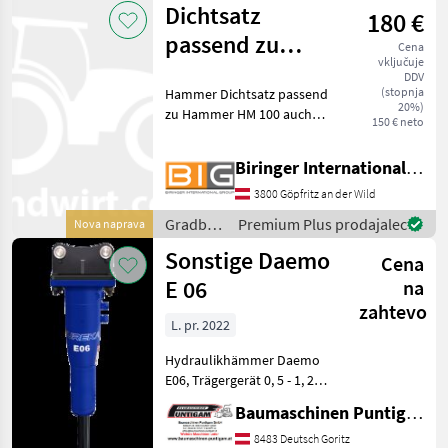
Dichtsatz
180 €
Hammer
passend zu
Cena
vključuje
Hammer HM 100
DDV
(stopnja
Hammer Dichtsatz passend
20%)
zu Hammer HM 100 auch
150 € neto
weitere Dichtsätze wie für
HM300 / HM 1300 / HM 150 /
Biringer International GmbH
HM250 verfügbar! Gradbeni
stroji Hidravlična kladiva
3800 Göpfritz an der Wild
Gradbeni
Premium Plus prodajalec
Nova naprava
stroji /
Sonstige Daemo
Cena
Hammer
E 06
na
zahtevo
L. pr. 2022
Hydraulikhämmer Daemo
E06, Trägergerät 0, 5 - 1, 2t
Bagger, Arbeitsdruck 70-120
Baumaschinen Puntigam GmbH
bar, Ölfluss 12-25 l/min,
ohne Anbauplatte und
8483 Deutsch Goritz