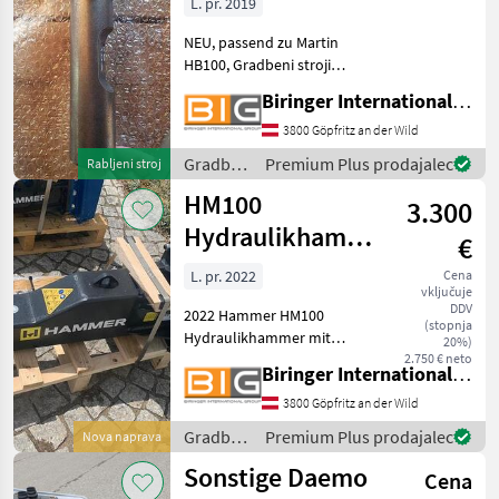
L. pr. 2019
NEU, passend zu Martin
HB100, Gradbeni stroji
Hidravlična kladiva
Biringer International GmbH
3800 Göpfritz an der Wild
Gradbeni
Premium Plus prodajalec
Rabljeni stroj
stroji /
HM100
3.300
Sonstige
Hydraulikhammer
€
mit Lehnhoff
L. pr. 2022
Cena
vključuje
MS01 Aufnahme
DDV
2022 Hammer HM100
(stopnja
Hydraulikhammer mit
20%)
Lehnhoff MS01 Aufnahme
2.750 € neto
Biringer International GmbH
Baujahr 2022 mit Lehnhoff
MS01 Aufnahme, inkl. 1
3800 Göpfritz an der Wild
Meißel, 105 kg Eigengewicht
Gradbeni
Premium Plus prodajalec
Nova naprava
passend zu 1 - 2, 5 t Bagger
stroji /
Sonstige Daemo
Cena
Hammer