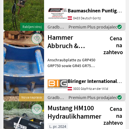
System Geel SW020,
Referenznummer: 290082
Baumaschinen Puntigam GmbH
Baumaschinen Puntigam
GmbH Unser Spezialgebiet:
8483 Deutsch Goritz
Ankauf - Verkauf - Ve
Gradbeni
Premium Plus prodajalec
Rabljeni stroj
stroji /
Hammer
Cena
Sonstige
Abbruch &
na
zahtevo
Sortiergreifer
Anschraubplatte zu GRP450
Anschraubplatte
GRP750 sowie GR45 GR75
zu GRP4
Gradbeni stroji Hidravlična
kladiva
Biringer International GmbH
3800 Göpfritz an der Wild
Gradbeni
Premium Plus prodajalec
Nova naprava
stroji /
Mustang HM100
Cena
Hammer
Hydraulikhammer
na
zahtevo
L. pr. 2024