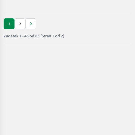
stroji /
Sonstige
1
2
Zadetek
1
-
48
od
85
(Stran 1 od 2)