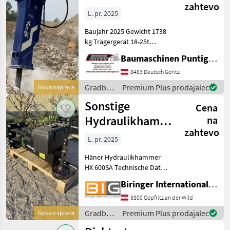
zahtevo
L. pr. 2025
Baujahr 2025 Gewicht 1738
kg Trägergerät 18-25t
Bagger Arbeitsdruck 130-
Baumaschinen Puntigam GmbH
170 bar Ölfluss 110-160
l/min Referenznummer:
8483 Deutsch Goritz
10876 Baumaschinen
Gradbeni
Premium Plus prodajalec
Nova naprava
Puntigam GmbH Un
stroji /
Sonstige
Cena
Sonstige
Hydraulikhammer
na
zahtevo
HX 300A
L. pr. 2025
Häner Hydraulikhammer
HX 600SA Technische Daten:
Baujahr: 2025 Öl/min: 20-35
Biringer International GmbH
l/min Gewicht: 120kg
Betriebsdruck/bar: 88-117
3800 Göpfritz an der Wild
bar Gradbeni stroji
Gradbeni
Premium Plus prodajalec
Nova naprava
Hidravlična kladiva
stroji /