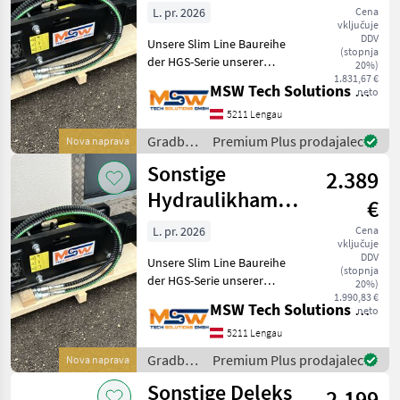
für 1,2 bis 2,5 t
L. pr. 2026
Cena
vključuje
Bagger
DDV
Unsere Slim Line Baureihe
(stopnja
der HGS-Serie unserer
20%)
Hydraulikhämmer wurde
1.831,67 €
MSW Tech Solutions GmbH
neto
als Einsteigermodell mit
einem kostengünstigen
5211 Lengau
Design, mit hoher Leistung
Gradbeni
Premium Plus prodajalec
Nova naprava
und Effizienz, Haltba
stroji /
Sonstige
2.389
Sonstige
Hydraulikhammer
€
für 1,5 bis 3 t
L. pr. 2026
Cena
vključuje
Bagger
DDV
Unsere Slim Line Baureihe
(stopnja
der HGS-Serie unserer
20%)
Hydraulikhämmer wurde
1.990,83 €
MSW Tech Solutions GmbH
neto
als Einsteigermodell mit
einem kostengünstigen
5211 Lengau
Design, mit hoher Leistung
Gradbeni
Premium Plus prodajalec
Nova naprava
und Effizienz, Haltba
stroji /
Sonstige Deleks
2.199
Sonstige