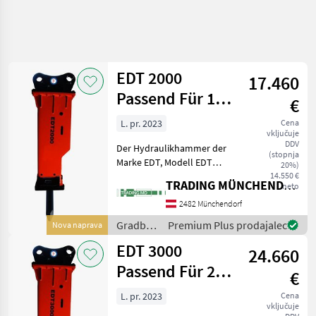
EDT 2000
17.460
Passend Für 18,0
€
- 26,0 Tonen
L. pr. 2023
Cena
vključuje
Bagger 20
DDV
Der Hydraulikhammer der
(stopnja
Marke EDT, Modell EDT
20%)
2000, ist ein hochwertiges
14.550 €
TRADING MÜNCHENDORF Handels GmbH
neto
Anbaugerät, das speziell für
den Einsatz an kleinen
2482 Münchendorf
Baggern mit einem
Gradbeni
Premium Plus prodajalec
Nova naprava
Einsatzgewicht von 18,
stroji /
EDT 3000
24.660
EDT
Passend Für 27,0
€
- 35,0 Tonen
L. pr. 2023
Cena
vključuje
Bagger 30