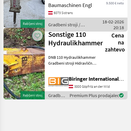
Martin M10 Aufnahme mit
9.500 € neto
Baumaschinen Engl
Huppiquick Silence version
6073 Sistrans
Baujahr 2022 Gewicht 550kg
Ersatmeißel ist mit dabei Ne
18-02-2026
Rabljeni stroj
Gradbeni stroji /
20:18
Huppi
Sonstige 110
Cena
Hydraulikhammer
na
zahtevo
DNB 110 Hydraulikhammer
Gradbeni stroji Hidravlična
kladiva
Biringer International GmbH
3800 Göpfritz an der Wild
Gradbeni
Premium Plus prodajalec
Rabljeni stroj
stroji /
Sonstige