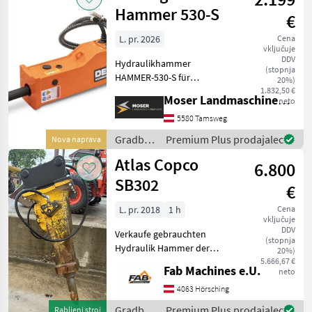
Hammer 530-S
€
L. pr. 2026
Cena
vključuje
DDV
Hydraulikhammer
(stopnja
HAMMER-530-S für
20%)
Minibagger (2, 5–5 t) Ideal
1.832,50 €
Moser Landmaschinenhandel
neto
für den Einsatz mit
Minibaggern von 2, 5–5, 0 t
5580 Tamsweg
– kompakt, leistungsstark
Gradbeni
Premium Plus prodajalec
Nova naprava
und zuverlässig. Durch die
stroji /
Atlas Copco
Scha
6.800
Sonstige
SB302
€
L. pr. 2018
1 h
Cena
vključuje
DDV
Verkaufe gebrauchten
(stopnja
Hydraulik Hammer der
20%)
Marke Atlas Copco/Epiroc
5.666,67 €
Fab Machines e.U.
neto
Passend für Bagger
zwischen 4.5 - 9 Tonnen
4063 Hörsching
Anbauplatte passend
Gradbeni
Premium Plus prodajalec
Rabljeni stroj