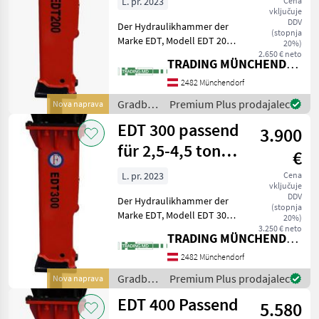
L. pr. 2023
Cena
vključuje
DDV
Der Hydraulikhammer der
(stopnja
Marke EDT, Modell EDT 200,
20%)
ist ein hochwertiges
2.650 € neto
TRADING MÜNCHENDORF Handels GmbH
Anbaugerät, das speziell für
den Einsatz an kleinen
2482 Münchendorf
Baggern mit einem
Gradbeni
Premium Plus prodajalec
Nova naprava
Einsatzgewicht von 1, 5
stroji /
EDT 300 passend
3.900
EDT
für 2,5-4,5 tonen
€
Bagger 300
L. pr. 2023
Cena
vključuje
DDV
Der Hydraulikhammer der
(stopnja
Marke EDT, Modell EDT 300,
20%)
ist ein hochwertiges
3.250 € neto
TRADING MÜNCHENDORF Handels GmbH
Anbaugerät, das speziell für
den Einsatz an kleinen
2482 Münchendorf
Baggern mit einem
Gradbeni
Premium Plus prodajalec
Nova naprava
Einsatzgewicht von 2, 5
stroji /
EDT 400 Passend
5.580
EDT