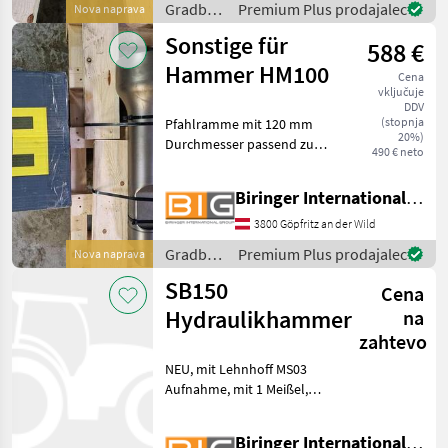
Gradbeni
Premium Plus prodajalec
Nova naprava
stroji /
Sonstige für
588 €
Hammer
Hammer HM100
Cena
vključuje
DDV
(stopnja
Pfahlramme mit 120 mm
20%)
Durchmesser passend zu
490 € neto
Hammer HM100 Fotos
dienen nur als Beispiel !
Biringer International GmbH
Gradbeni stroji Hidravlična
kladiva
3800 Göpfritz an der Wild
Gradbeni
Premium Plus prodajalec
Nova naprava
stroji /
SB150
Cena
Sonstige
Hydraulikhammer
na
zahtevo
NEU, mit Lehnhoff MS03
Aufnahme, mit 1 Meißel,
190 kg Eigengewicht, für 2, 5
- 5 t Bagger Gradbeni stroji
Biringer International GmbH