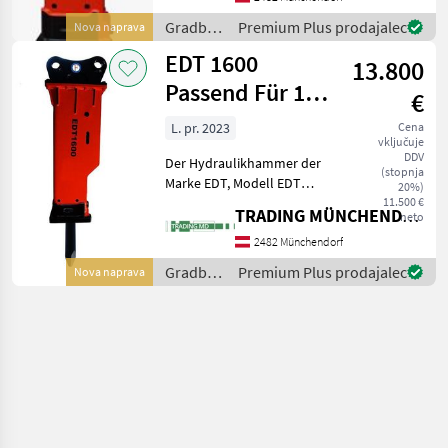
Baggern mit einem
Gradbeni
Premium Plus prodajalec
Nova naprava
Einsatzgewicht von 10, 0
stroji /
EDT 1600
13.800
EDT
Passend Für 15,0
€
- 26,0 Tonen
L. pr. 2023
Cena
vključuje
Bagger 16
DDV
Der Hydraulikhammer der
(stopnja
Marke EDT, Modell EDT
20%)
1600, ist ein hochwertiges
11.500 €
TRADING MÜNCHENDORF Handels GmbH
neto
Anbaugerät, das speziell für
den Einsatz an kleinen
2482 Münchendorf
Baggern mit einem
Gradbeni
Premium Plus prodajalec
Nova naprava
Einsatzgewicht von 15,
stroji /
EDT