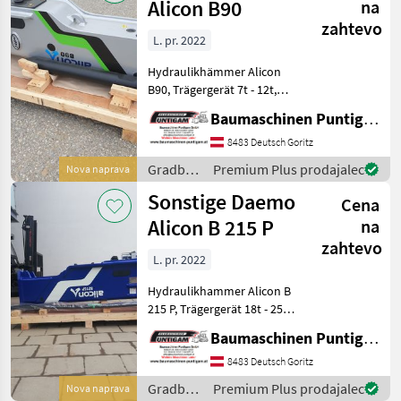
Alicon B90
na
zahtevo
L. pr. 2022
Hydraulikhämmer Alicon
B90, Trägergerät 7t - 12t,
Arbeitsdruck 100-140 bar,
Baumaschinen Puntigam GmbH
Ölfluss 50-100 l/min, ohne
Anbauplatte und ohne
8483 Deutsch Goritz
Schläuche und Kupplungen
Gradbeni
Premium Plus prodajalec
Nova naprava
Baumaschinen
stroji /
Sonstige Daemo
Cena
Sonstige
Alicon B 215 P
na
zahtevo
L. pr. 2022
Hydraulikhammer Alicon B
215 P, Trägergerät 18t - 25t,
Arbeitsdruck 130-170 bar,
Baumaschinen Puntigam GmbH
Ölfluss 110-160 l/min,
Gewicht 1817 kg, ohne
8483 Deutsch Goritz
Anbauplatte und ohne
Gradbeni
Premium Plus prodajalec
Nova naprava
Schläuche und Kupp