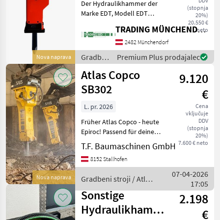
DDV
Der Hydraulikhammer der
(stopnja
Marke EDT, Modell EDT
20%)
3000, ist ein hochwertiges
20.550 €
TRADING MÜNCHENDORF Handels GmbH
neto
Anbaugerät, das speziell für
den Einsatz an kleinen
2482 Münchendorf
Baggern mit einem
Gradbeni
Premium Plus prodajalec
Nova naprava
Einsatzgewicht von 27,
stroji /
Atlas Copco
9.120
EDT
SB302
€
L. pr. 2026
Cena
vključuje
DDV
Früher Atlas Copco - heute
(stopnja
Epiroc! Passend für deinen
20%)
Bagger von 1, 5 to - 140 to!
7.600 € neto
T.F. Baumaschinen GmbH
Durch die massive
8152 Stallhofen
wartungsfreundliche
Bauweise, den einfachen
07-04-2026
Nova naprava
Gradbeni stroji / Atlas
Werkzeugwechsel, di
17:05
Copco
Sonstige
2.198
Hydraulikhammer
€