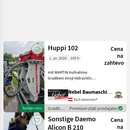
Huppi 102
Cena
na
L. pr. 2020
100 h
zahtevo
mit MARTIN Aufnahme.
Gradbeni stroji Hidravlična
kladiva
Nebel Baumaschinen
8424 Gabersdorf
Gradbeni
Premium zlati prodajalec
Rabljeni stroj
stroji /
Sonstige Daemo
Cena
Huppi
Alicon B 210
na