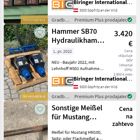
Biringer International GmbH
HM250 verfügbar! Gradbeni
stroji Hidravlična kladiva
3800 Göpfritz an der Wild
Gradbeni
Premium Plus prodajalec
Nova naprava
stroji /
Hammer SB70
3.420
Hammer
Hydraulikhammer
€
mit Lehnhoff
L. pr. 2022
Cena
vključuje
MS01 Au
DDV
NEU - Baujahr 2022, mit
(stopnja
Lehnhoff MS01 Aufnahme,
20%)
auch mit Martin M02
2.850 € neto
Biringer International GmbH
Aufnahme verfügbar, inkl. 1
Meißel, 70 kg Eigengewicht,
3800 Göpfritz an der Wild
passend zu 0, 5 - 2, 5 t
Gradbeni
Premium Plus prodajalec
Nova naprava
Bagger. Die SB Ser
stroji /
Sonstige Meißel
Cena
Hammer
für Mustang
na
zahtevo
HM100
Meißel für Mustang HM100,
Spitz- oder Flachmeißel auf