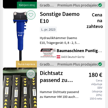
ohne Schläuche und
Gradbeni
Premium Plus prodajalec
Rabljeni stroj
Kupplungen, Referenzn
stroji /
Sonstige Daemo
Cena
Sonstige
E10
na
zahtevo
L. pr. 2023
Hydraulikhämmer Daemo
E10, Trägergerät: 0, 8 - 2, 5t
Bagger, Arbeitsdruck 90-120
Baumaschinen Puntigam GmbH
bar, Ölfluss 15-30 l/min,
ohne Anbauplatte und
8483 Deutsch Goritz
ohne Schläuche und
Gradbeni
Premium Plus prodajalec
Nova naprava
Kupplungen Baumas
stroji /
Dichtsatz
180 €
Sonstige
passend zu
Cena
vključuje
Hammer HM 100
DDV
(stopnja
Hammer Dichtsatz passend
20%)
zu Hammer HM 100 auch
150 € neto
weitere Dichtsätze wie für
HM300 / HM 1300 / HM 150 /