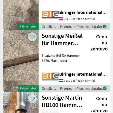
Lager, Abmessungen siehe
Anhang Gradbeni stroji
Biringer International GmbH
Hidravlična kladiva
3800 Göpfritz an der Wild
Gradbeni
Premium Plus prodajalec
Rabljeni stroj
stroji /
Sonstige Meißel
Cena
Sonstige
für Hammer
na
zahtevo
SB70
Ersatzmeißel für Hammer
SB70, Flach- oder
Spitzmeißel auf Lager,
Abmessungen siehe
Biringer International GmbH
Anhang Gradbeni stroji
Hidravlična kladiva
3800 Göpfritz an der Wild
Gradbeni
Premium Plus prodajalec
Rabljeni stroj
stroji /
Sonstige Martin
Cena
Sonstige
HB100 Hammer
na
zahtevo
Spitzmeissel