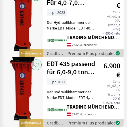
Für 4,0-7,0
€
Tonen Bagger
L. pr. 2023
Cena
vključuje
400
DDV
Der Hydraulikhammer der
(stopnja
Marke EDT, Modell EDT 400,
20%)
ist ein hochwertiges
4.650 € neto
TRADING MÜNCHENDORF Handels GmbH
Anbaugerät, das speziell für
den Einsatz an kleinen
2482 Münchendorf
Baggern mit einem
Gradbeni
Premium Plus prodajalec
Nova naprava
Einsatzgewicht von 4, 0
stroji /
EDT 435 passend
6.900
EDT
für 6,0-9,0 tonen
€
Bagger 435
L. pr. 2023
Cena
vključuje
DDV
Der Hydraulikhammer der
(stopnja
Marke EDT, Modell EDT 4,
20%)
35, ist ein hochwertiges
5.750 € neto
TRADING MÜNCHENDORF Handels GmbH
Anbaugerät, das speziell für
den Einsatz an kleinen
2482 Münchendorf
Baggern mit einem
Gradbeni
Premium Plus prodajalec
Nova naprava
Einsatzgewicht von 6, 0