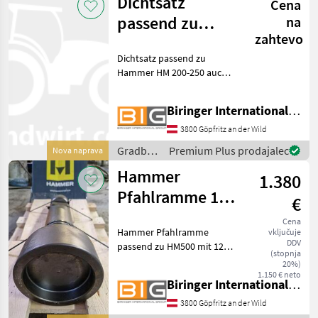
Dichtsatz
Cena
Sonstige
passend zu
na
zahtevo
Hammer HM
Dichtsatz passend zu
200-250
Hammer HM 200-250 auch
weitere Dichtsätze wie für
HM300 / HM 1300 / HM 150 /
Biringer International GmbH
HM250 verfügbar! Gradbeni
stroji Hidravlična kladiva
3800 Göpfritz an der Wild
Gradbeni
Premium Plus prodajalec
Nova naprava
stroji /
Hammer
1.380
Hammer
Pfahlramme 120
€
mm
Cena
Hammer Pfahlramme
vključuje
DDV
passend zu HM500 mit 120
(stopnja
mm Innendurchmesser
20%)
Fotos dienen nur als
1.150 € neto
Biringer International GmbH
Beispiel ! Gradbeni stroji
Hidravlična kladiva
3800 Göpfritz an der Wild