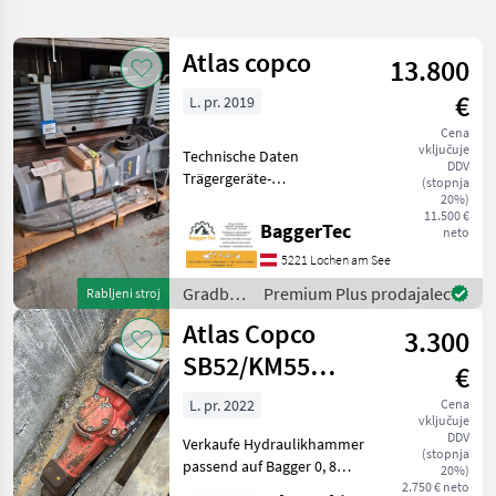
iskanje
Atlas copco
13.800
Kategorija
Država
Filtri
3
€
L. pr. 2019
Cena
Prikaži 85
TRENUTNA
Ponastavi
vključuje
Technische Daten
POT
rezultatov
DDV
Trägergeräte-
(stopnja
Gradbena
Gewichtsklasse 9 - 15 t
20%)
tehnika
11.500 €
Betriebsgewicht 625 kg
BaggerTec
neto
Gradbeni
Ölstrom 80 - 110 l/min
Stroji
5221 Lochen am See
Betriebsdruck 130 - 150 bar
Hidravlicna
Max. hydraulische Ei
Gradbeni
Premium Plus prodajalec
Rabljeni stroj
Kladiva
stroji /
Atlas Copco
3.300
Atlas
IZBERITE
Copco
SB52/KM55
KATEGORIJO
€
Kubota
Sonstige
44
L. pr. 2022
Cena
vključuje
DDV
Verkaufe Hydraulikhammer
EDT
11
(stopnja
passend auf Bagger 0, 8
20%)
tonnen bis 1, 5 tonnen
2.750 € neto