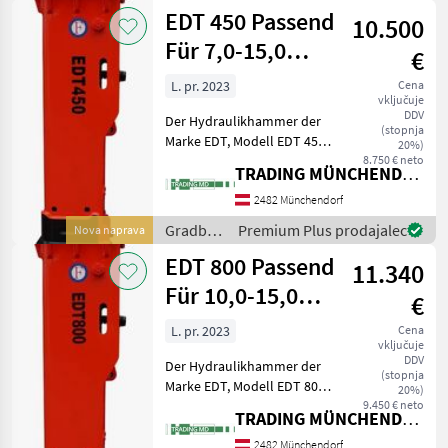
stroji /
EDT 450 Passend
10.500
EDT
Für 7,0-15,0
€
tonen Bagger
L. pr. 2023
Cena
vključuje
450
DDV
Der Hydraulikhammer der
(stopnja
Marke EDT, Modell EDT 450,
20%)
ist ein hochwertiges
8.750 € neto
TRADING MÜNCHENDORF Handels GmbH
Anbaugerät, das speziell für
den Einsatz an kleinen
2482 Münchendorf
Baggern mit einem
Gradbeni
Premium Plus prodajalec
Nova naprava
Einsatzgewicht von 7, 0
stroji /
EDT 800 Passend
11.340
EDT
Für 10,0-15,0
€
Tonen Bagger
L. pr. 2023
Cena
vključuje
800
DDV
Der Hydraulikhammer der
(stopnja
Marke EDT, Modell EDT 800,
20%)
ist ein hochwertiges
9.450 € neto
TRADING MÜNCHENDORF Handels GmbH
Anbaugerät, das speziell für
den Einsatz an kleinen
2482 Münchendorf