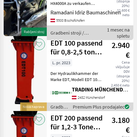
(stopnja
HX4000A zu verkaufen
20%)
Gradbeni stroji Hidravlična
11.600 €
Ramadani Idriz Baumaschinen
neto
kladiva
5500 Bischofshofen
1 mesec na
Rabljeni stroj
Gradbeni stroji /
spletu
Sonstige
EDT 100 passend
2.940
für 0,8-2,5 tonen
€
Bagger 100
L. pr. 2023
Cena
vključuje
DDV
Der Hydraulikhammer der
(stopnja
Marke EDT, Modell EDT 100,
20%)
ist ein hochwertiges
2.450 € neto
TRADING MÜNCHENDORF Handels GmbH
Anbaugerät, das speziell für
den Einsatz an kleinen
2482 Münchendorf
Baggern mit einem
Gradbeni
Premium Plus prodajalec
Nova naprava
Einsatzgewicht von 0, 8
stroji /
EDT 200 passend
3.180
EDT
für 1,2-3 Tonen
€
Bagger 200