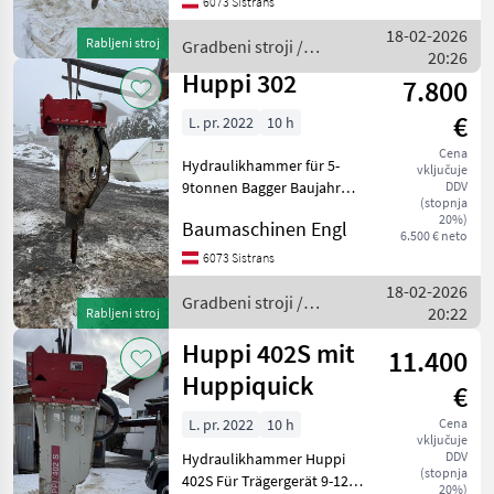
6073 Sistrans
Gradbeni stroji Hidravlična
kladiva
18-02-2026
Rabljeni stroj
Gradbeni stroji /
20:26
Huppi
Huppi 302
7.800
€
L. pr. 2022
10 h
Cena
Hydraulikhammer für 5-
vključuje
9tonnen Bagger Baujahr
DDV
(stopnja
2021 Gewicht ca. 320 kg
20%)
Baumaschinen Engl
Martin M10 Aufnahme mit
6.500 € neto
Quick Bj. 2025 Hammer
6073 Sistrans
wurde komplett überholt
18-02-2026
Meißel ist auch
Gradbeni stroji /
20:22
Rabljeni stroj
Huppi
Huppi 402S mit
11.400
Huppiquick
€
L. pr. 2022
10 h
Cena
vključuje
DDV
Hydraulikhammer Huppi
(stopnja
402S Für Trägergerät 9-12t
20%)