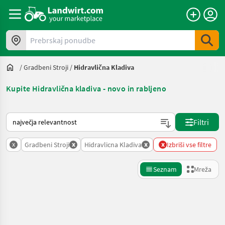
Prebrskaj ponudbe
/
Gradbeni Stroji
/
Hidravlična Kladiva
Kupite Hidravlična kladiva - novo in rabljeno
Tako je razvrščeno na Landwirt.com
Filtri
x
x
x
x
Gradbeni Stroji
Hidravlicna Kladiva
Izbriši vse filtre
Seznam
Mreža
Natančnejše