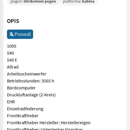
pogon:
štirikolesni pogon
platforma:
kabina
OPIS
Prevedi
1000
540
540 E
Allrad
Arbeitsscheinwerfer
Betriebsstunden: 3565 h
Bordcomputer
Druckluftanlage (2-Kreis)
EHR
Einzelradfederung
Frontkraftheber
Frontkraftheber Hersteller: Herstellereigen
Frontkraftheber: Unterlenker klappbar