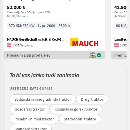
82.000 €
42.900
Cena vključuje DDV (stopnja 20%)
Cena z DDV/
68.333,33 € neto
37.964,60 € 
370 KM/272 kW
L. pr. 2009
5800 h
90 KM/6
MAUCH Gesellschaft m.b.H. & Co.KG, Eben
Landtech
5531 Salzburg
5092 S
Premium zlati prodajalec
Premium 
To bi vas lahko tudi zanimalo
USTREZNE KATEGORIJE
Sadjarski in vinogradniški traktor
Drugi traktor
Gozdarski traktor
Kosilniki in gorski traktor
Posebni in mini traktor
Starodobni traktor
Standardni traktor