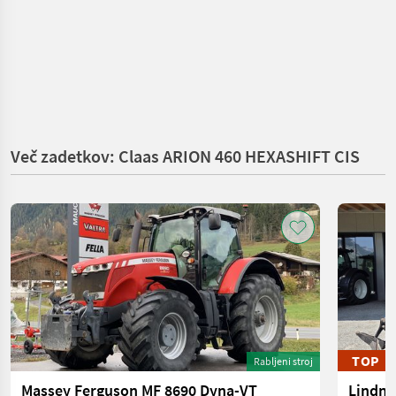
Več zadetkov: Claas ARION 460 HEXASHIFT CIS
TOP
Rabljeni stroj
Massey Ferguson MF 8690 Dyna-VT
Lindne