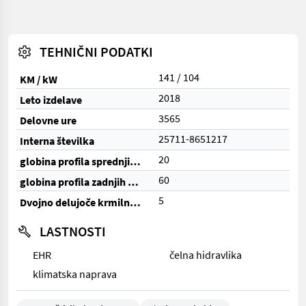
TEHNIČNI PODATKI
141 / 104
KM / kW
2018
Leto izdelave
3565
Delovne ure
25711-8651217
Interna številka
20
globina profila sprednjih pnevmatik (%)
60
globina profila zadnjih pnevmatik (%)
5
Dvojno delujoče krmilne enote (skupaj)
LASTNOSTI
EHR
čelna hidravlika
klimatska naprava