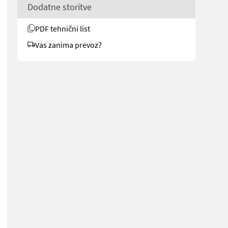
Dodatne storitve
PDF tehnični list
Vas zanima prevoz?
hrt - Fahrwerksschwinge - Teleskopdeichsel - Zugtraverse Kat.3 - A