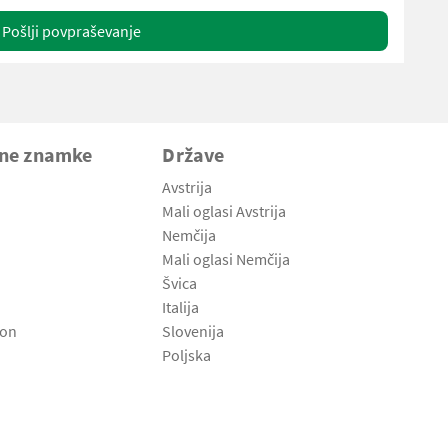
Pošlji povpraševanje
vne znamke
Države
Avstrija
Mali oglasi Avstrija
Nemčija
Mali oglasi Nemčija
Švica
Italija
son
Slovenija
Poljska