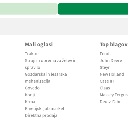
Mali oglasi
Top blago
Traktor
Fendt
Stroji in oprema za žetev in
John Deere
spravilo
Steyr
Gozdarska in lesarska
New Holland
mehanizacija
Case IH
Govedo
Claas
Konji
Massey Fergu
Krma
Deutz-Fahr
Kmetijski job market
Direktna prodaja