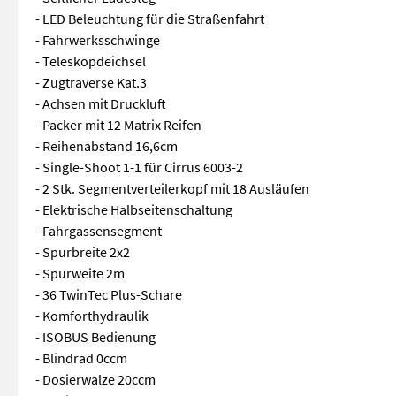
- LED Beleuchtung für die Straßenfahrt
- Fahrwerksschwinge
- Teleskopdeichsel
- Zugtraverse Kat.3
- Achsen mit Druckluft
- Packer mit 12 Matrix Reifen
- Reihenabstand 16,6cm
- Single-Shoot 1-1 für Cirrus 6003-2
- 2 Stk. Segmentverteilerkopf mit 18 Ausläufen
- Elektrische Halbseitenschaltung
- Fahrgassensegment
- Spurbreite 2x2
- Spurweite 2m
- 36 TwinTec Plus-Schare
- Komforthydraulik
- ISOBUS Bedienung
- Blindrad 0ccm
- Dosierwalze 20ccm