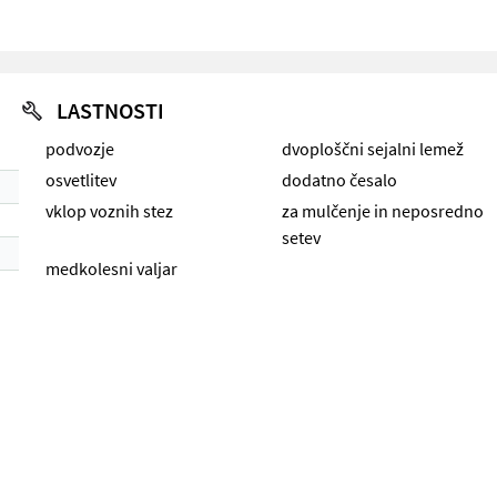
LASTNOSTI
podvozje
dvoploščni sejalni lemež
osvetlitev
dodatno česalo
vklop voznih stez
za mulčenje in neposredno
setev
medkolesni valjar