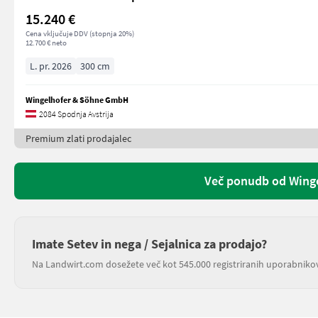
15.240 €
Cena vključuje DDV (stopnja 20%)
12.700 € neto
L. pr. 2026
300 cm
Wingelhofer & Söhne GmbH
2084 Spodnja Avstrija
Premium zlati prodajalec
Več ponudb od Wing
Imate Setev in nega / Sejalnica za prodajo?
Na Landwirt.com dosežete več kot 545.000 registriranih uporabniko