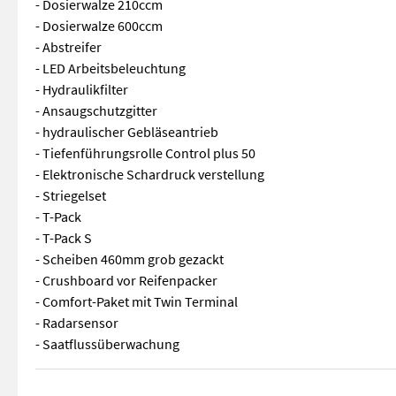
- Dosierwalze 210ccm
- Dosierwalze 600ccm
- Abstreifer
- LED Arbeitsbeleuchtung
- Hydraulikfilter
- Ansaugschutzgitter
- hydraulischer Gebläseantrieb
- Tiefenführungsrolle Control plus 50
- Elektronische Schardruck verstellung
- Striegelset
- T-Pack
- T-Pack S
- Scheiben 460mm grob gezackt
- Crushboard vor Reifenpacker
- Comfort-Paket mit Twin Terminal
- Radarsensor
- Saatflussüberwachung
- Anhängesäkombination - Einkammerbehälter 3600l - Schnellen