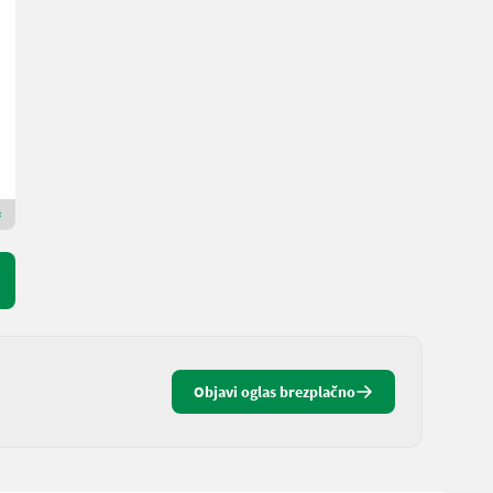
Cena na zahtevo
L. pr. 2026
300 cm
Wingelhofer & Söhne GmbH
2084 Spodnja Avstrija
Premium zlati prodajalec
Objavi oglas brezplačno