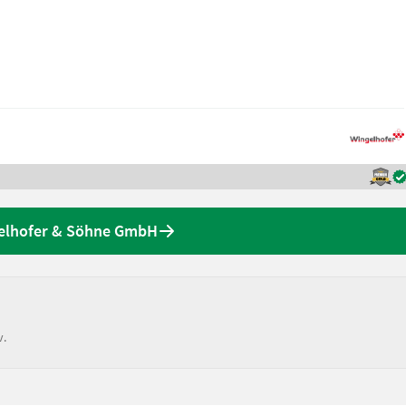
elhofer & Söhne GmbH
v.