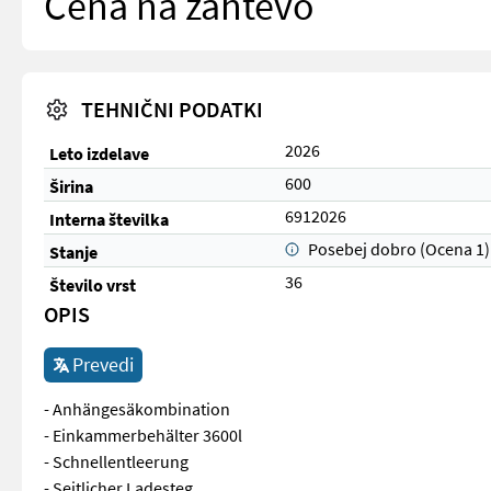
Cena na zahtevo
TEHNIČNI PODATKI
2026
Leto izdelave
600
Širina
6912026
Interna številka
Posebej dobro (Ocena 1)
Stanje
36
Število vrst
OPIS
Prevedi
- Anhängesäkombination
- Einkammerbehälter 3600l
- Schnellentleerung
- Seitlicher Ladesteg