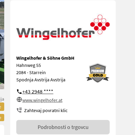
Wingelhofer & Söhne GmbH
Hahnweg 55
2084 - Starrein
Spodnja Avstrija Avstrija
+43 2948 ****
ija
www.wingelhofer.at
e
Zahtevaj povratni klic
e
Podrobnosti o trgovcu