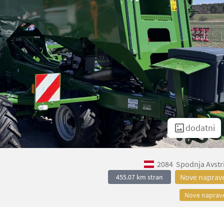
dodatni
2084
Spodnja Avstr
Nove naprav
455.07 km stran
Nove naprav