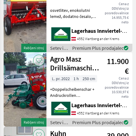
Cena z
DDV/stroj iz
osvetlitev, enokolutni
posredovalnice
lemež, dodatno česalo,
14.955,75 €
vklop voznih stez Setev in
neto
nega Sejalnica
Lagerhaus Innviertel-Traunviertel-Urfahr eGen, Wartberg/Krems
4552 Wartberg an der Krems
Setev in
Premium Plus prodajalec
Rabljeni stroj
nega /
Agro Masz
11.900
Pöttinger
Drillsämaschine
€
2,5m
L. pr. 2022
1 h
250 cm
Cena z
DDV/stroj iz
posredovalnice
+Doppelscheibenschar +
10.530,97 €
Andruckrollen
neto
+Beleuchtung
Lagerhaus Innviertel-Traunviertel-Urfahr eGen, Wartberg/Krems
+Fahrgassenschaltung +
Abdrehprobenset
4552 Wartberg an der Krems
+Feinsärad
Setev in
Premium Plus prodajalec
Rabljeni stroj
+Mulchsaattauglich
nega /
Kuhn
osvetlitev, dvoploščni
39.900
Agro