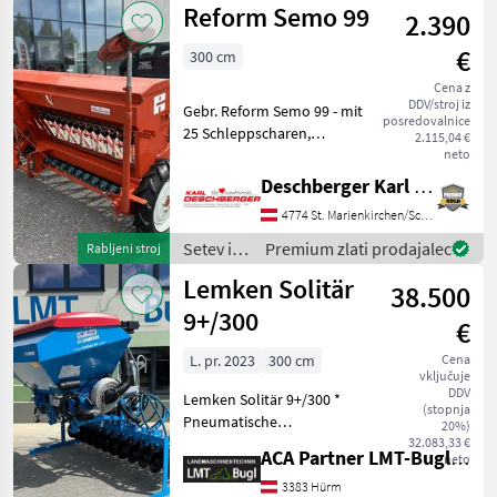
Reform Semo 99
2.390
Stegsted
€
300 cm
Cena z
DDV/stroj iz
Gebr. Reform Semo 99 - mit
posredovalnice
25 Schleppscharen,
2.115,04 €
Abdrehmulde,
neto
Spuranreißer, 3m Säbreite,
Deschberger Karl Landtechnik GesmbH & Co KG
12 m Fahrgassenschaltung,
4774 St. Marienkirchen/Schärding
Hektarzähler und Striegel .
Ihr Ansprechpartner - Hr
Setev in
Premium zlati prodajalec
Rabljeni stroj
nega /
Lemken Solitär
38.500
Reform
9+/300
€
L. pr. 2023
300 cm
Cena
vključuje
DDV
Lemken Solitär 9+/300 *
(stopnja
Pneumatische
20%)
Drillmaschine 24reihig *
32.083,33 €
ACA Partner LMT-Bugl GmbH
neto
Elektronische
Drillmaschinensteuerung
3383 Hürm