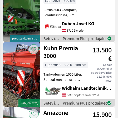
L. pr. 2026
300 cm
Cirrus 3003 Compact,
Schulmaschine, 3 m
Arbeitsbreite, 3000 Liter
Duben Josef KG
Tankinhalt, kurze und
wendige Bauweise, inkl.
3710 Ziersdorf
Matrix-Reifensatz, 24 x
Setev in
Premium Plus prodajalec
predstavitveni stroj
RoTec-
nega /
Kuhn Premia
Doppelscheibenschar mit
13.500
Amazone
3000
€
L. pr. 2018
500 h
300 cm
Cena z
DDV/stroj iz
posredovalnice
Tankvolumen 1050 Liter,
11.946,90 €
Zentral mechanische
neto
Schardruckverstellung,
Widhalm Landtechnik GmbH
Dosiersystem Helica inkl.
Feindosierung,
3800 Göpfritz an der Wild
Andruckrollen, , Striegel,
Setev in
Premium Plus prodajalec
Rabljeni stroj
elektr.
nega /
Amazone
Fahrgassenschaltung,
15.900
Kuhn