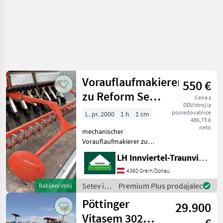
Vorauflaufmakierer
550 €
zu Reform Semo
Cena z
DDV/stroj iz
100
posredovalnice
L. pr. 2000
1 h
1 cm
486,73 €
neto
mechanischer
Vorauflaufmakierer zu
Reform Semo 100,
LH Innviertel-Traunviertel-Urfahr
Betätigung über
Fahrgassenschaltung,
4360 Grein/Donau
einstellbar auf
Setev in
Premium Plus prodajalec
Rabljeni stroj
Schlepperspur vklop
nega /
Pöttinger
voznih stez, označevanje
29.900
Reform
vznika Setev in
Vitasem 302