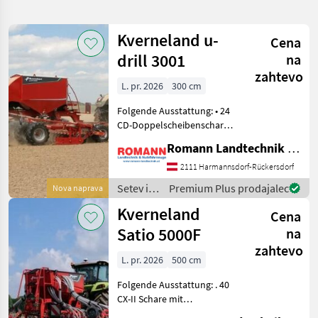
iskanje
Kverneland u-
Cena
Kategorija
Država
Filtri
3
drill 3001
na
zahtevo
Prikaži
L. pr. 2026
300 cm
TRENUTNA
Ponastavi
289
POT
rezultatov
Folgende Ausstattung: • 24
Kmetijska
CD-Doppelscheibenschare
tehnika
mit Andruckrolle •
Romann Landtechnik & Nutzfahrzeuge e.U.
Setev
Frontreifenpacker mit 3
In
Rädern, Spurlockerer •
2111 Harmannsdorf-Rückersdorf
Nega
Druckluftbremse, EU-
Setev in
Premium Plus prodajalec
Nova naprava
Sejalnica
Straßenzulassung • Hydr.
nega /
Kverneland
Spu
Cena
Kverneland
IZBERITE
Satio 5000F
na
KATEGORIJO
zahtevo
L. pr. 2026
500 cm
Amazone
59
Folgende Ausstattung: . 40
Horsch
35
CX-II Schare mit
Andruckrolle und Abstreifer