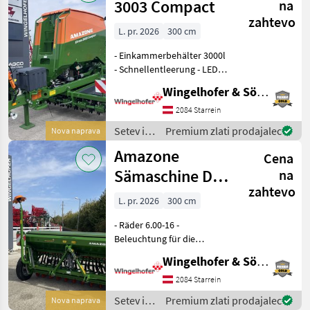
3003 Compact
na
zahtevo
L. pr. 2026
300 cm
- Einkammerbehälter 3000l
- Schnellentleerung - LED
Beleuchtung für die
Wingelhofer & Söhne GmbH
Straßenfahrt -
Fahrwerksschwinge für
2084 Starrein
TwinTec plus 12, 5cm -
Setev in
Premium zlati prodajalec
Nova naprava
Teleskopdeichsel -
nega /
Amazone
Zugtravers
Cena
Amazone
Sämaschine D9
na
zahtevo
3000 super
L. pr. 2026
300 cm
- Räder 6.00-16 -
Beleuchtung für die
Straßenfahrt - 25stk.Rotec
Wingelhofer & Söhne GmbH
Schare - manuelle
Schardruckverstellung -
2084 Starrein
Tiefenführungsscheibe
Setev in
Premium zlati prodajalec
Nova naprava
Control 25 zu kurzen RoTec-