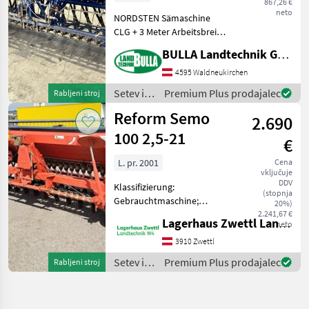
867,26 €
neto
NORDSTEN Sämaschine
CLG + 3 Meter Arbeitsbreite
+ Fahrgassenschaltung +
BULLA Landtechnik GmbH
Spuranreißer + Striegel +
Einsatzklammern für
4595 Waldneukirchen
Feinsaat konvencionalno,
Setev in
Premium Plus prodajalec
Rabljeni stroj
vklop voznih stez,
nega /
Reform Semo
2.690
Nordsten
100 2,5-21
€
L. pr. 2001
Cena
vključuje
DDV
Klassifizierung:
(stopnja
Gebrauchtmaschine;
20%)
Seriennummer/Fahrgestellnummer:
2.241,67 €
Lagerhaus Zwettl Landtechnik
neto
301001AAZ93041;
Arbeitsbreite: 2.5;
3910 Zwettl
Reihenabstand: 21;
Setev in
Premium Plus prodajalec
Rabljeni stroj
Tankinhalt (Liter): 400;
nega /
Drillmaschinen Ty
Reform