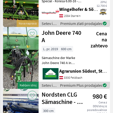
Special - Kolesa 6.00-16 -
20%)
Razsvetljava za vožnjo po
12.700 €
Wingelhofer & Söhne GmbH
neto
cesti - RoTec-radle, 25 kosov
- Ročno nastavljanje
2084 Starrein
pritiska radla - Disk za
Setev in
Premium zlati prodajalec
Nova naprava
nadzor
nega /
John Deere 740
Cena
Amazone
A
na
zahtevo
L. pr. 2019
600 cm
Sämaschine der Marke
John Deere 740 A in
neuwertigem Zustand steh
Agrarunion Südost, Standort Gniebing
zum Verkauf!!! 6m
Arbeitsbreite 40 Reihen
8330 Feldbach
Doppelscheibenschar
Setev in
Premium Plus prodajalec
Rabljeni stroj
Exaktstriegl als Nachläufer
nega /
Nordsten CLG
2
980 €
John
Deere
Sämaschine - 3
Cena z
DDV/stroj iz
Meter
posredovalnice
300 cm