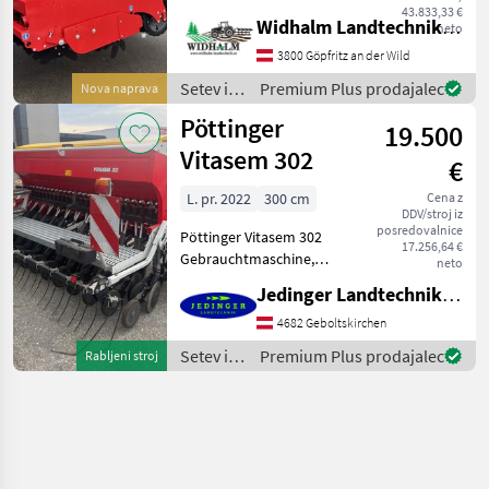
Andruckrollen 5cm -
43.833,33 €
Widhalm Landtechnik GmbH
neto
Spurlockerscheiben - 1.500
Liter Tankinhalt -
3800 Göpfritz an der Wild
Beleuchtung für StVo -
Setev in
Premium Plus prodajalec
Nova naprava
FarmFlex Packer -
nega /
Pöttinger
19.500
Horsch
Vitasem 302
€
L. pr. 2022
300 cm
Cena z
DDV/stroj iz
posredovalnice
Pöttinger Vitasem 302
17.256,64 €
Gebrauchtmaschine,
neto
Baujahr 2022 in sehr gutem
Jedinger Landtechnik GmbH
Allgemeinzustand
Folgende Ausstattung: -
4682 Geboltskirchen
Arbeits- & Transportbreite:
Setev in
Premium Plus prodajalec
Rabljeni stroj
3m - Schare: 25 - Rei
nega /
Pöttinger