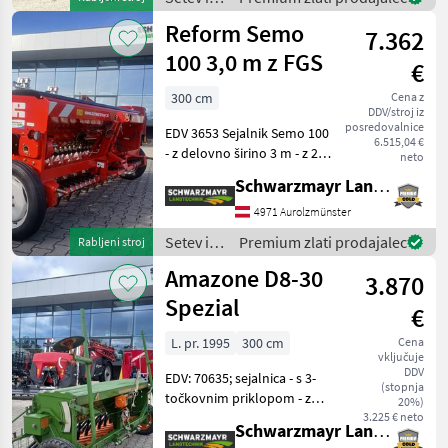
Füllstandsanzeige -
nega /
Reform Semo
7.362
Reform
100 3,0 m z FGS
€
300 cm
Cena z
DDV/stroj iz
posredovalnice
EDV 3653 Sejalnik Semo 100
6.515,04 €
- z delovno širino 3 m - z 25
neto
vlečnimi radli - z grobim in
Schwarzmayr Landtechnik GmbH - Aurolzmünster
finim sejalnim kolesom - z
20-stopenjskim ročnim
4971 Aurolzmünster
menjalnikom - z električnim
Setev in
Premium zlati prodajalec
Rabljeni stroj
nega /
Amazone D8-30
3.870
Reform
Spezial
€
L. pr. 1995
300 cm
Cena
vključuje
DDV
EDV: 70635; sejalnica - s 3-
(stopnja
točkovnim priklopom - z
20%)
delovno širino 3, 0 m - z 25
3.225 € neto
Schwarzmayr Landtechnik GmbH - Aurolzmünster
vlečnimi radljami - z