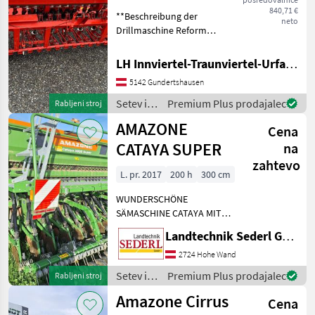
840,71 €
**Beschreibung der
neto
Drillmaschine Reform
Modell** **Allgemeine
Informationen:** Die hier
LH Innviertel-Traunviertel-Urfahr eGen, Gundertshausen
angebotene Drillmaschine
5142 Gundertshausen
der renommierten Marke
Reform ist ein Modell aus
Setev in
Premium Plus prodajalec
Rabljeni stroj
nega /
AMAZONE
Cena
Reform
CATAYA SUPER
na
zahtevo
L. pr. 2017
200 h
300 cm
WUNDERSCHÖNE
SÄMASCHINE CATAYA MIT
COMBIDISC 3 M
Landtechnik Sederl GmbH
ARBEITSBREITE ;
ISOBUSMASCHINE
2724 Hohe Wand
Rollenstriegel für die
Setev in
Premium Plus prodajalec
Rabljeni stroj
Cataya Super mit RoTeC-
nega /
Amazone Cirrus
Schar Der Rollenstriegel für
Cena
Amazone
d