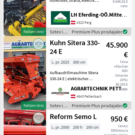
osvetlitev, brana, električno
9.646,02 €
krmiljenje voznih poti,
neto
medvrstni razmik 2, 10 m, 3
LH Eferding-OÖ.Mitte, Perg
vrste enokolutni lemež,
4320 Perg
konvencionalno, vklop
voznih stez, :
Setev in
Premium Plus prodajalec
Rabljeni stroj
nega /
Kuhn Sitera 330-
45.900
Pöttinger
24 E
€
L. pr. 2025
300 cm
Cena
vključuje
DDV
Aufbaudrillmaschine Sitera
(stopnja
330-24 E ( elektrischer
20%)
Antrieb) - Bedienung VT 30
38.250 €
AGRARTECHNIK PETTENBACH GMBH
neto
oder ISOBus -
Radarmessung -
4643 Pettenbach
Drehwinkelsensor -
Setev in
Premium Plus prodajalec
Rabljeni stroj
Saatstriegel - Warntafeln -
nega /
Reform Semo L
And
950 €
Kuhn
Cena z
L. pr. 2000
200 h
200 cm
DDV/stroj iz
posredovalnice