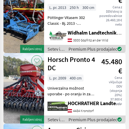
€
Classic
L. pr. 2013
250 h
300 cm
Cena z
DDV/stroj iz
posredovalnice
Pöttinger Vitasem 302
26.460,18 €
Classic - Bj. 2013 -
neto
Ersteinsatz 2014 ca. 400ha -
Widhalm Landtechnik GmbH
600lt. Tank -
Einscheibenschaar mit 12
3800 Göpfritz an der Wild
cm Reihenabstand - Ober-
Setev in
Premium Plus prodajalec
Rabljeni stroj
und Unteraussaat - Pe
nega /
Horsch Pronto 4
45.480
Pöttinger
DC
€
L. pr. 2009
400 cm
Cena
vključuje
DDV
Univerzalna možnost
(stopnja
uporabe - po oranju in za
20%)
setev na mulčenje Zelo
37.900 €
HOCHRATHER Landtechnik GmbH
neto
enostaven za vlečenje -
zahvaljujoč majhni teži in
4484 Kronstorf
energijsko varčnim, a zelo
Setev in
Premium Plus prodajalec
Rabljeni stroj
učinkovitim orodj
nega /