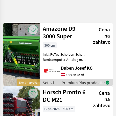
Amazone D9
Cena
3000 Super
na
zahtevo
300 cm
Inkl. RoTec-Scheiben-Schar,
Bordcomputer Amalog mit
elektrischer
Duben Josef KG
Füllstandsanzeige, 600 l
Saatkasteninhalt, Ladesteg
3710 Ziersdorf
mit Handlauf, Variogetriebe,
Setev in
Premium Plus prodajalec
Nova naprava
Control-Säräder ink
nega /
Horsch Pronto 6
Cena
Amazone
DC M21
na
zahtevo
L. pr. 2026
600 cm