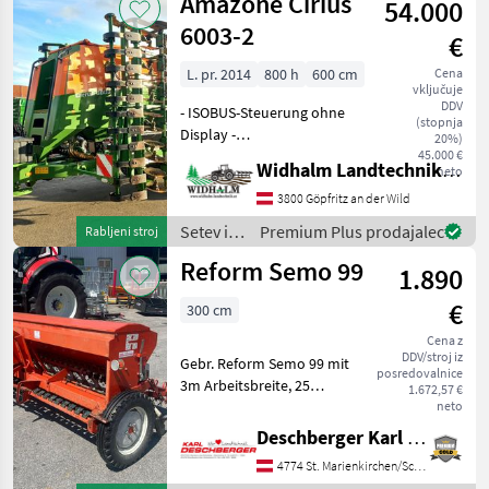
Amazone Cirius
54.000
Horsch
6003-2
€
L. pr. 2014
800 h
600 cm
Cena
vključuje
DDV
- ISOBUS-Steuerung ohne
(stopnja
Display -
20%)
Unterlenkeranhängung -
45.000 €
Widhalm Landtechnik GmbH
neto
Gebläseantrieb direkt über
Steuergerät - Hydr.
3800 Göpfritz an der Wild
Crossboard - Div. Rotoren -
Setev in
Premium Plus prodajalec
Rabljeni stroj
Striegel hinter Säscheiben
nega /
Reform Semo 99
1.890
Amazone
€
300 cm
Cena z
DDV/stroj iz
Gebr. Reform Semo 99 mit
posredovalnice
3m Arbeitsbreite, 25
1.672,57 €
Schleppscharen, mech.
neto
Fahrgassenschaltung und
Deschberger Karl Landtechnik GesmbH & Co KG
Striegel. Ihr
4774 St. Marienkirchen/Schärding
Ansprechpartner - Hr.