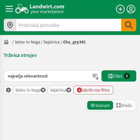
Prebrskaj ponudbe
/
Setev In Nega
/
Sejalnica
/
Chx_grp341
Tržnica strojev
Tako je razvrščeno na Landwirt.com
Filtri
1
x
x
x
x
Setev In Nega
Sejalnica
Izbriši vse filtre
Seznam
Mreža
Natančnejše