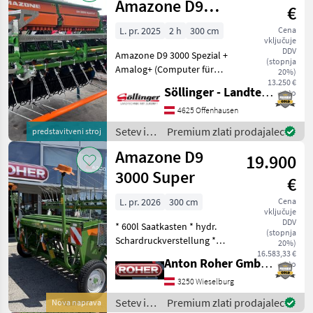
Amazone D9
€
3000 Spezial
L. pr. 2025
2 h
300 cm
Cena
vključuje
DDV
Amazone D9 3000 Spezial +
(stopnja
Amalog+ (Computer für
20%)
Hektarzähler, Fahrgasse,
13.250 €
Söllinger - Landtechnik GmbH
neto
Überwachung,
Füllstandsensor) +
4625 Offenhausen
Exaktstriegel + 21 Reihen
Setev in
Premium zlati prodajalec
predstavitveni stroj
RoTeC-Scharen (14, 3cm
nega /
Amazone D9
Reihenab
19.900
Amazone
3000 Super
€
L. pr. 2026
300 cm
Cena
vključuje
DDV
* 600l Saatkasten * hydr.
(stopnja
Schardruckverstellung *
20%)
hydr. Spurreisser *
16.583,33 €
Anton Roher GmbH (ACA Center Roher)
neto
Exaktstriegel mit
verstellbarem Anbausatz *
3250 Wieselburg
Fahrgassenschaltung *
Setev in
Premium zlati prodajalec
Nova naprava
Amalog Terminal * Beleu