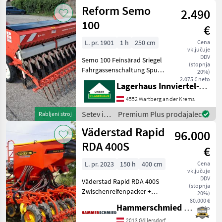
nega /
Reform Semo
2.490
Amazone
100
€
L. pr. 1901
1 h
250 cm
Cena
vključuje
DDV
Semo 100 Feinsärad Sriegel
(stopnja
Fahrgassenschaltung Spur
20%)
1, 5 Meter konvencionalno,
2.075 € neto
Lagerhaus Innviertel-Traunviertel-Urfahr eGen, Wartberg/Krems
dodatno česalo, vklop
voznih stez, vlečni lemež,
4552 Wartberg an der Krems
črtalo, : konvencionalno S
Setev in
Premium Plus prodajalec
Rabljeni stroj
nega /
Väderstad Rapid
96.000
Reform
RDA 400S
€
L. pr. 2023
150 h
400 cm
Cena
vključuje
DDV
Väderstad Rapid RDA 400S
(stopnja
Zwischenreifenpacker +
20%)
Flügelpacker Vorwerkzeug
80.000 €
Hammerschmied GmbH
neto
System Disc IDC-
hydraulische
2013 Göllersdorf