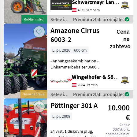
Schwarzmayr Landtechnik GmbH - Gampern
prehodih - s podvozjem - z
4851 Gampern
500-litrskim rezervoarjem
za seme - s k
Setev in
Premium zlati prodajalec
Rabljeni stroj
nega /
Amazone Cirrus
Cena
Amazone
6003-2
na
zahtevo
L. pr. 2026
600 cm
- Anhängesäkombination -
Einkammerbehälter 3600l -
Schnellentleerung -
Wingelhofer & Söhne GmbH
Seitlicher Ladesteg - LED
Beleuchtung für die
2084 Starrein
Straßenfahrt -
Setev in
Premium zlati prodajalec
Nova naprava
Fahrwerksschwinge -
nega /
Pöttinger 301 A
Telesko
10.900
Amazone
€
L. pr. 2008
Cena z
DDV/stroj iz
24 vrst, 1 diskovni plug,
posredovalnice