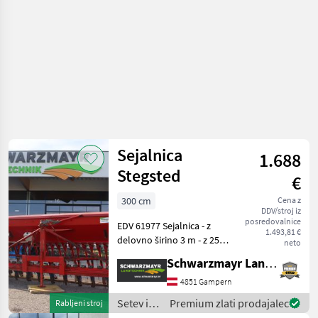
Sejalnica
1.688
Stegsted
€
300 cm
Cena z
DDV/stroj iz
posredovalnice
EDV 61977 Sejalnica - z
1.493,81 €
delovno širino 3 m - z 25
neto
vrstami - z vlečnim rezilom -
Schwarzmayr Landtechnik GmbH - Gampern
z električnim vklopom
voznih poti (servomotor) –
4851 Gampern
2x2 vrste - s 3-točkovnim
Setev in
Premium zlati prodajalec
Rabljeni stroj
priklopom
nega /