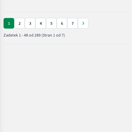
nega /
Scha
Amazone
1
2
3
4
5
6
7
Zadetek
1
-
48
od
289
(Stran 1 od 7)