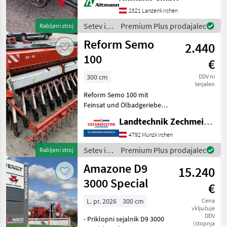
Klappen, ISOBUS,
Saatflussüberwachung,
2821 Lanzenkirchen
Striegel 15cm Säreihe, 20
Setev in
Premium Plus prodajalec
Rabljeni stroj
Säscharen, Spuranzeiger
nega /
Reform Semo
Hydr. Vers
2.440
Horsch
100
€
300 cm
DDV ni
terjalen
Reform Semo 100 mit
Feinsat und Ölbadgeriebe
konvencionalno, rahljalec
Landtechnik Zechmeister GmbH & Co KG
voznega pasa, vlečni lemež,
podvozje, vklop voznih
4792 Münzkirchen
stez, : konvencionalno
Setev in
Premium Plus prodajalec
Rabljeni stroj
Setev in nega Sejalnica
nega /
Amazone D9
15.240
Reform
3000 Special
€
L. pr. 2026
300 cm
Cena
vključuje
DDV
- Priklopni sejalnik D9 3000
(stopnja