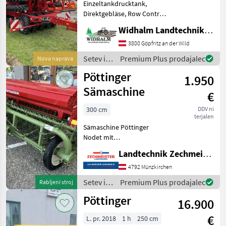
Einzeltankdrucktank,
Direktgebläse, Row Control
Turm, Druckluftbremse,
Widhalm Landtechnik GmbH
neues Terminal,
Saatflusssensoren,
3800 Göpfritz an der Wild
Worklight Pro,
Setev in
Premium Plus prodajalec
Nova naprava
Dinkelausstattung,
nega /
Pöttinger
Straßenzulassung, Verstel
1.950
Horsch
Sämaschine
€
300 cm
DDV ni
terjalen
Sämaschine Pöttinger
Nodet mit
Fahrgassenschaltung und
Landtechnik Zechmeister GmbH & Co KG
Häckarzähler
konvencionalno, vlečni
4792 Münzkirchen
lemež, podvozje, vklop
Setev in
Premium Plus prodajalec
Rabljeni stroj
voznih stez, dodatno
nega /
Pöttinger
česalo, : konvencionalno
16.900
Pöttinger
Setev in
€
L. pr. 2018
1 h
250 cm