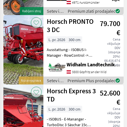
zaščitnimi loputami za
4971 Aurolzmünster
vzvratno vožnjo - s
Setev in
Premium zlati prodajalec
Rabljeni stroj
brezstopenjskim menj
nega /
Horsch PRONTO
79.700
Amazone
3 DC
€
L. pr. 2026
300 cm
Cena
vključuje
DDV
Ausstattung: - ISOBUS I-
(stopnja
Manager - RowControl ->
20%)
Einzelreihensteuerung u.
66.416,67 €
Widhalm Landtechnik GmbH
neto
freie Fahrgassenwahl -
HorschConnect ->
3800 Göpfritz an der Wild
Abdrehen per HandyApp u.
Setev in
Premium Plus prodajalec
Nova naprava
Telemetrieportal - Un
nega /
Horsch Express 3
52.600
Horsch
TD
€
L. pr. 2026
300 cm
Cena
vključuje
DDV
- ISOBUS - E-Mananger -
(stopnja
TurboDisc 3 Säschar 15cm -
20%)