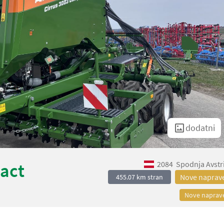
dodatni
2084
Spodnja Avstr
act
Nove naprav
455.07 km stran
Nove naprav