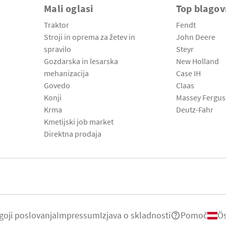
Mali oglasi
Top blago
Traktor
Fendt
Stroji in oprema za žetev in
John Deere
spravilo
Steyr
Gozdarska in lesarska
New Holland
mehanizacija
Case IH
Govedo
Claas
Konji
Massey Fergu
Krma
Deutz-Fahr
Kmetijski job market
Direktna prodaja
goji poslovanja
Impressum
Izjava o skladnosti
Pomoč
Ös