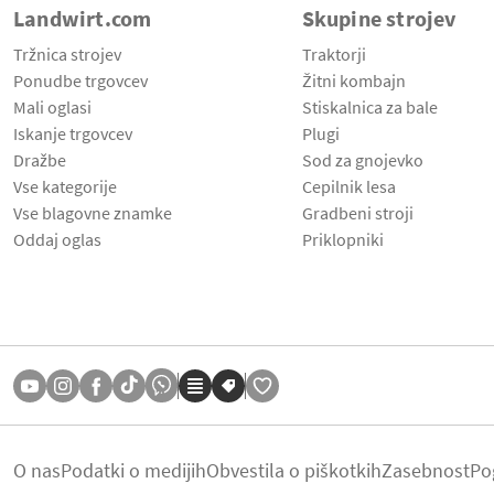
Landwirt.com
Skupine strojev
Tržnica strojev
Traktorji
Ponudbe trgovcev
Žitni kombajn
Mali oglasi
Stiskalnica za bale
Iskanje trgovcev
Plugi
Dražbe
Sod za gnojevko
Vse kategorije
Cepilnik lesa
Vse blagovne znamke
Gradbeni stroji
Oddaj oglas
Priklopniki
O nas
Podatki o medijih
Obvestila o piškotkih
Zasebnost
Po