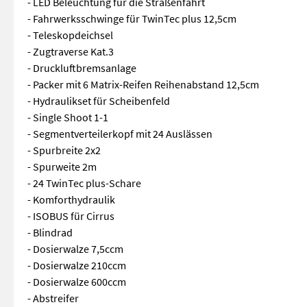
- LED Beleuchtung für die Straßenfahrt
- Fahrwerksschwinge für TwinTec plus 12,5cm
- Teleskopdeichsel
- Zugtraverse Kat.3
- Druckluftbremsanlage
- Packer mit 6 Matrix-Reifen Reihenabstand 12,5cm
- Hydraulikset für Scheibenfeld
- Single Shoot 1-1
- Segmentverteilerkopf mit 24 Auslässen
- Spurbreite 2x2
- Spurweite 2m
- 24 TwinTec plus-Schare
- Komforthydraulik
- ISOBUS für Cirrus
- Blindrad
- Dosierwalze 7,5ccm
- Dosierwalze 210ccm
- Dosierwalze 600ccm
- Abstreifer