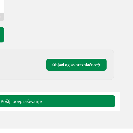
Wingelhofer & Söhne GmbH
2084 Spodnja Avstrija
Premium zlati prodajalec
Objavi oglas brezplačno
Pošlji povpraševanje