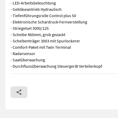
- LED-Arbeitsbeleuchtung
- Gebläseantrieb Hydraulisch
- Tiefenführungsrolle Control plus 50
- Elektronische Schardruck-Fernverstellung
- Striegelset 3000/125
- Scheibe 460mm, grob gezackt
- Scheibenträger 3003 mit Spurlockerer
- Comfort-Paket mit Twin Terminal
- Radarsensor
- Saatüberwachung
- Durchflussüberwachung Steuergerät Verteilerkopf
- Einkammerbehälter 3000l - Schnellentleerung - LED Beleucht