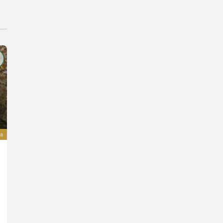
va
Amazone Cirrus 6003-2
Cena na zahtevo
L. pr. 2026
600 cm