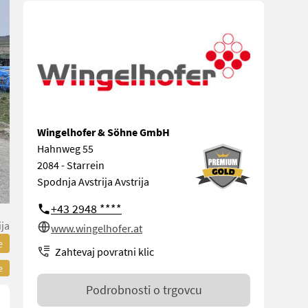
Wingelhofer & Söhne GmbH
Hahnweg 55
2084 - Starrein
Spodnja Avstrija Avstrija
+43 2948 ****
ija
www.wingelhofer.at
e
Zahtevaj povratni klic
e
Podrobnosti o trgovcu