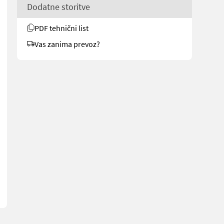
Dodatne storitve
PDF tehnični list
Vas zanima prevoz?
5cm - Teleskopdeichsel - Zugtraverse Kat.3 - Druckluftbremsanlage 