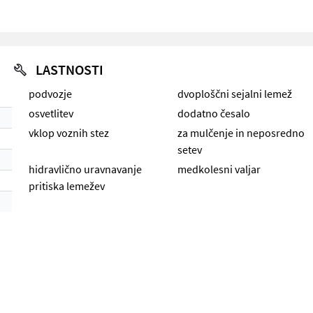
LASTNOSTI
podvozje
dvoploščni sejalni lemež
osvetlitev
dodatno česalo
vklop voznih stez
za mulčenje in neposredno
setev
hidravlično uravnavanje
medkolesni valjar
pritiska lemežev