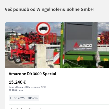
Več ponudb od Wingelhofer & Söhne GmbH
Amazone D9 3000 Special
15.240 €
Cena vključuje DDV (stopnja 20%)
12.700 € neto
L. pr. 2026
300 cm