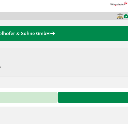
elhofer & Söhne GmbH
v.