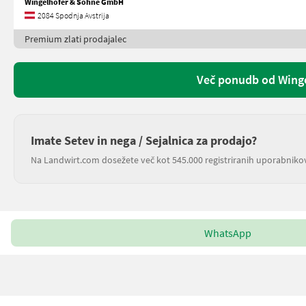
Wingelhofer & Söhne GmbH
2084 Spodnja Avstrija
Premium zlati prodajalec
Več ponudb od Wing
Imate Setev in nega / Sejalnica za prodajo?
Na Landwirt.com dosežete več kot 545.000 registriranih uporabniko
WhatsApp