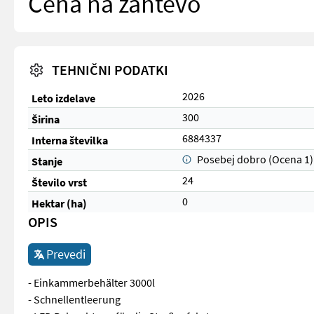
Cena na zahtevo
TEHNIČNI PODATKI
2026
Leto izdelave
300
Širina
6884337
Interna številka
Posebej dobro (Ocena 1)
Stanje
24
Število vrst
0
Hektar (ha)
OPIS
Prevedi
- Einkammerbehälter 3000l
- Schnellentleerung