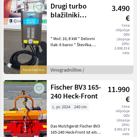
Drugi turbo
3.490
blažilniki
€
BACCHUS Static
Cena
vključuje
10,8 kW
DDV
* Moč: 10, 8 kW * Delovni
(stopnja
20%)
tlak: 6 barov * Številka.
2.908,33 €
Zaslon za delo. Tlak in
neto
delovne ure * Proizvodnja
pare: 17, 5 kg/h * Material:
nerjaveče jeklo AISI 304 *
Vinogradništvo /
Nova naprava
Napa
Fischer BV3 165-
11.990
240 Heck-Front
€
L. pr. 2024
240 cm
Cena
vključuje
DDV
(stopnja
20%)
Das Mulchgerät Fischer BV3
9.991,67 €
165-240 Heck-Front ist ein
neto