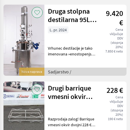
Transportdämpfung und -f
Druga stolpna
9.420
destilarna 95L
€
“TOTEM”
L. pr. 2024
Cena
vključuje
DDV
(stopnja
20%)
Vrhunec destilacije je tako
7.850 € neto
imenovana »enostopenjska
metoda destilacije«.
Destilate z visoko trdnostjo
je mogoče pridobiti v eni
Sadjarstvo /
Nova naprava
operaciji. Zahvaljujoč tej
tehniki i
Drugi barrique
228 €
vmesni okvir
Cena
vključuje
dvojni
DDV
(stopnja
20%)
Razprodaja zalog! Barrique
190 € neto
vmesni okvir dvojni 228 €