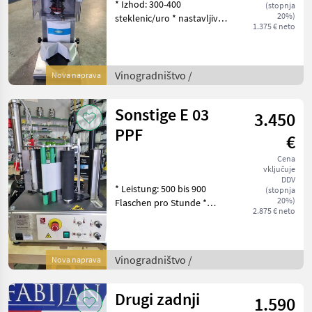
* Izhod: 300-400
(stopnja
20%)
steklenic/uro * nastavljiva
1.375 € neto
višina steklenice * Inox
ohišje * Dolžina: 250 mm *
Širina: 320 mm * Višina: 780
mm * Teža: 18 kg
Vinogradništvo /
Nova naprava
Vinogradništvo
Sonstige E 03
3.450
PPF
€
Cena
vključuje
DDV
* Leistung: 500 bis 900
(stopnja
20%)
Flaschen pro Stunde *
2.875 € neto
Durchmesser der Flasche:
von 55 bis 115 mm * Mit
Fotozelle * Höhe der
Walzen: 210 mm *
Vinogradništvo /
Nova naprava
Anschlussleistung: 0, 2 kW *
Drugi zadnji
1.590