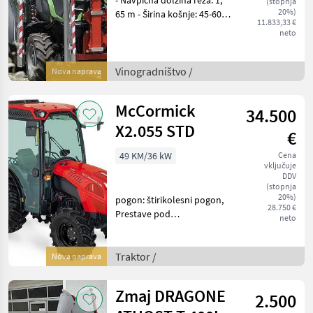
(stopnja
20%)
65 m - Širina košnje: 45-60
11.833,33 €
cm - Ročna nastavitev kota
neto
rezanja - Ročni stranski
pomik - Ročni stranski
nagib rezalne gredi - Turbo
Vinogradništvo /
Nova naprava
lop
McCormick
34.500
X2.055 STD
€
49 KM/36 kW
Cena
vključuje
DDV
(stopnja
20%)
pogon: štirikolesni pogon,
28.750 €
Prestave pod
neto
obremenitvijo, platforma:
kabina, število vrtljajev
kardanske gredi: 540/540E,
Traktor /
Nova naprava
največja hitrost v km/h: 30,
Polnjenje: Turbopolnil
Zmaj DRAGONE
2.500