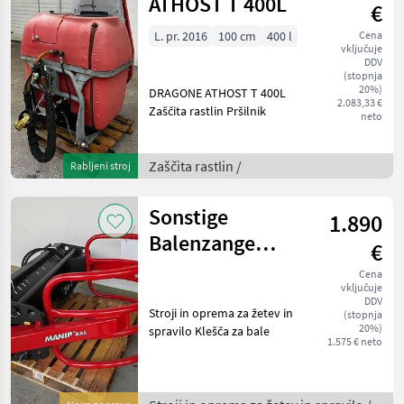
ATHOST T 400L
€
L. pr. 2016
100 cm
400 l
Cena
vključuje
DDV
(stopnja
20%)
DRAGONE ATHOST T 400L
2.083,33 €
Zaščita rastlin Pršilnik
neto
Zaščita rastlin /
Rabljeni stroj
Sonstige
1.890
Balenzange
€
MANIP BAL
Cena
vključuje
DDV
Stroji in oprema za žetev in
(stopnja
20%)
spravilo Klešča za bale
1.575 € neto