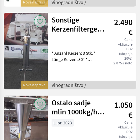
150 Lit. gerader Boden 265,
Vinogradništvo /
Nova naprava
00.- 00004637
Immervolltank 200 Lit.
Sonstige
2.490
Kerzenfiltergehäuse
€
Inox 3x30" inkl.
Cena
vključuje
Entlüft
DDV
* Anzahl Kerzen: 3 Stk. *
(stopnja
20%)
Länge Kerzen: 30“ *
2.075 € neto
Adapter: Code 7 (2-fach
Bajonett) * Anschlüsse: DN
40 Ein- und Ausgang *
Produktberührte Teile:
Vinogradništvo /
Nova naprava
Edelstahl AISI 3
Ostalo sadje
1.050
mlin 1000kg/h
€
Muser 230V 50Hz
L. pr. 2023
Cena
vključuje
DDV
(stopnja