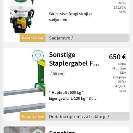
20%)
191,67 €
neto
Sadjarstvo Drugi stroji za
sadjarstvo
Sadjarstvo /
Nova naprava
Sonstige
650 €
Staplergabel FT
Cena
vključuje
600
DDV
100 cm
(stopnja
20%)
541,67 €
neto
* Hubkraft : 600 kg *
Eigengewicht: 120 kg * 3-
Punkt-Aufnahme: Kat.1 *
Gabellänge 100cm,
Gabelbreite 10cm * Gabeln
Dodatna oprema za traktorje /
Nova naprava
klappbar und
seitenverstellbar Dodatna