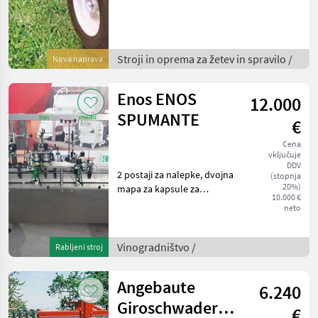
spravilo Vrtavkasti
zgrabljalnik
Stroji in oprema za žetev in spravilo /
Nova naprava
Enos ENOS
12.000
SPUMANTE
€
Cena
vključuje
DDV
2 postaji za nalepke, dvojna
(stopnja
20%)
mapa za kapsule za
10.000 €
šampanjec, termalna glava
neto
z dvojnim prezračevanjem,
končna zbiralna miza,
razdelilnik za kapsule za
Vinogradništvo /
Rabljeni stroj
šampanjec, razdel
Angebaute
6.240
Giroschwader
€