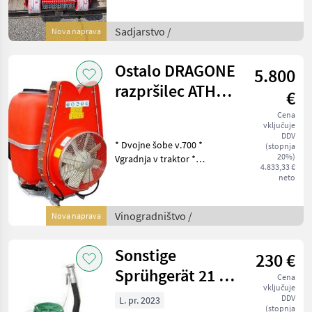
hochwertiges Modell aus
dem Jahr 2024 mit 0
Betriebsstunden und einer
Sadjarstvo /
Nova naprava
Arbeitsbreite von 165cm -
240cm und ist s
Ostalo DRAGONE
5.800
razpršilec ATHOS
€
T 200l/700/70
Cena
vključuje
DDV
* Dvojne šobe v.700 *
(stopnja
20%)
Vgradnja v traktor *
4.833,33 €
Mešalnik za prah *
neto
Samočistilni filter 2x *
Gumijasti ščitnik za rezilo *
Izometrični manometer *
Vinogradništvo /
Nova naprava
Zaščita ventilator
Sonstige
230 €
Sprühgerät 21 l,
Cena
vključuje
52 CC
DDV
L. pr. 2023
(stopnja