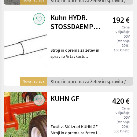
Stroji in oprema za žetev in spravilo /
Nova naprava
Kuhn HYDR.
192 €
STOSSDAEMPFER
Cena
vključuje
FÜR GF 422-
DDV
(stopnja
>6502
20%)
Stroji in oprema za žetev in
160 € neto
spravilo Vrtavkasti
zgrabljalnik
Stroji in oprema za žetev in spravilo /
Nova naprava
KUHN GF
420 €
Cena
vključuje
DDV
(stopnja
Zusätz. Stützrad KUHN GF
20%)
350 € neto
Stroji in oprema za žetev in