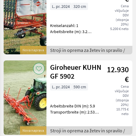
KUHN GA 3201
L. pr. 2024
320 cm
Cena
vključuje
GM
DDV
(stopnja
20%)
Kreiselanzahl: 1
5.200 € neto
Arbeitsbreite (m): 3.2
Schwadablage: Links
Anzahl Doppelzinken pro
Arm: 3 Antrieb:
Stroji in oprema za žetev in spravilo /
Nova naprava
Standardgetriebe
Bereifung: Ballonreifen 15 x
Giroheuer KUHN
12.930
6.00-6
GF 5902
€
L. pr. 2024
590 cm
Cena
vključuje
DDV
(stopnja
20%)
Arbeitsbreite DIN (m): 5.9
10.775 €
Transportbreite (m): 2.53
neto
Kreiselanzahl: 6 Anzahl
Zinkenarme pro Kreisel: 5
Anbau: 3-Punkt. Kat. II. mit
Stroji in oprema za žetev in spravilo /
Nova naprava