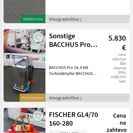
vklj. Osnovni okvir za
barrique 192 € vklj.
Vinogradništvo Drugi stroji
za vinogradništvo
Vinogradništvo /
Rabljeni stroj
Sonstige
5.830
BACCHUS Pro
€
14,4 kW
Cena
vključuje
Turbodämpfer
DDV
BACCHUS Pro 14, 4 kW
(stopnja
20%)
Turbodämpfer BACCHUS
4.858,33 €
Static 10, 8 kW
neto
Turbodämpfer
Vinogradništvo Stroj za
kletarjenje
Vinogradništvo /
Nova naprava
FISCHER GL4/70
Cena
160-280
na
zahtevo