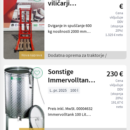
viličarji
€
Campadelli 600
Cena
vključuje
kg 2.0m
DDV
Dviganje in spuščanje 600
(stopnja
20%)
kg nosilnosti 2000 mm
1.325 € neto
višine dviga Dodatna
oprema za traktorje
Priključni viličar
Dodatna oprema za traktorje /
Nova naprava
Sonstige
230 €
Immervolltank
Cena
vključuje
100-2000l
DDV
L. pr. 2025
100 l
(stopnja
20%)
191,67 €
neto
Preis inkl. MwSt. 00004632
Immervolltank 100 Lit.
gerader Boden 230, 00.-
00005989 Immervolltank