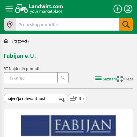
Prebrskaj ponudbe
/
trgovci
/
Fabijan e.U.
57 Najdenih ponudb
Seznam
Mreža
Filtri