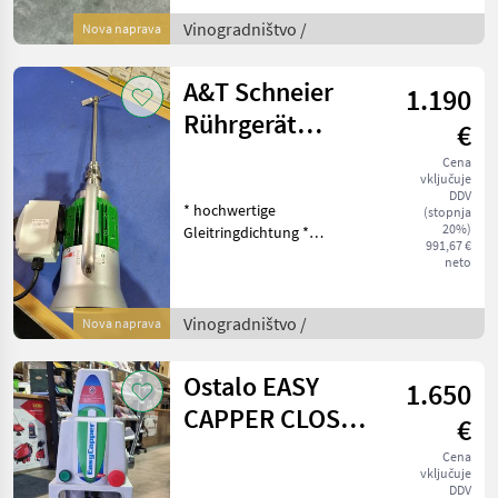
Gewicht: 20 kg
Vinogradništvo /
Nova naprava
Vinogradništv
A&T Schneier
1.190
Rührgerät
€
Schneider GR.1
Cena
vključuje
DDV
* hochwertige
(stopnja
20%)
Gleitringdichtung *
991,67 €
Motorschutzschalter * 10 m
neto
Kabel * Steckerkupplung *
Ausführungen Größe 1 * für
Behälter bis 15000 l *
Vinogradništvo /
Nova naprava
Motor: 400V/0, 37 kW *
Ostalo EASY
1.650
CAPPER CLOSER
€
STELLIN
Cena
vključuje
DDV