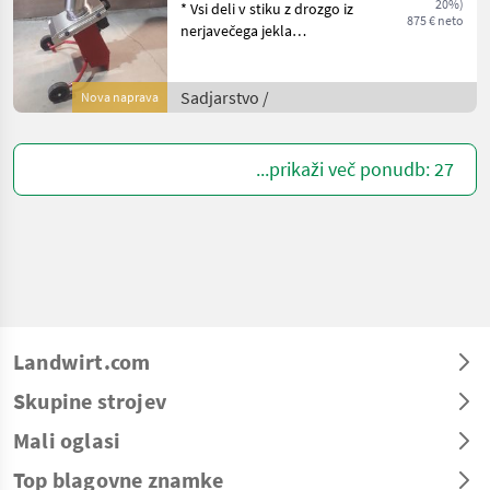
20%)
* Vsi deli v stiku z drozgo iz
875 € neto
nerjavečega jekla
AISI304/V2A * Enostavno
hranjenje sadja tudi z
velikimi sadeži * Optimalno
Sadjarstvo /
Nova naprava
drobljenje, kar ima za
posledico zelo d
...prikaži več ponudb: 27
Landwirt.com
Skupine strojev
Mali oglasi
Top blagovne znamke