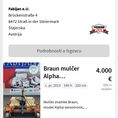
Fabijan e.U.
Brückenstraße 4
8472 Straß in der Steiermark
Štajerska
Avstrija
Podrobnosti o trgovcu
Braun mulčer
4.000
Alpha
€
sensotronic
L. pr. 2013
195 h
220 cm
DDV ni
terjalen
1650–2200 mm
Mulčer znamke Braun,
model Alpha sensotronic, iz
leta 2013, je zanesljivo
delovno orodje z delovno