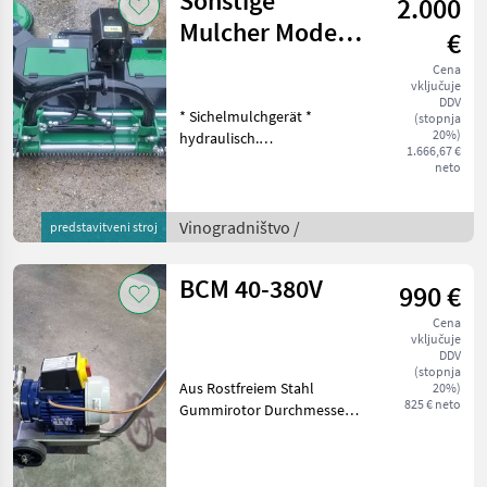
Sonstige
2.000
oprema
Mulcher Modell
€
GB 150 H
Cena
vključuje
DDV
* Sichelmulchgerät *
(stopnja
20%)
hydraulisch.
1.666,67 €
Seitenverschub *
neto
Mechanische
Anfahrsicherung am
Mulcharm, einstellbar. *
Vinogradništvo /
predstavitveni stroj
Arbeitsbreite: 145 cm *
Kraftbedarf: 25-50 PS/18-37
BCM 40-380V
990 €
K
Cena
vključuje
DDV
(stopnja
Aus Rostfreiem Stahl
20%)
825 € neto
Gummirotor Durchmesser
40 mm Durchsatz: 10200 l/h
Schlauchanschluss: 32 mm
(5/4") 900 U/min 380 V