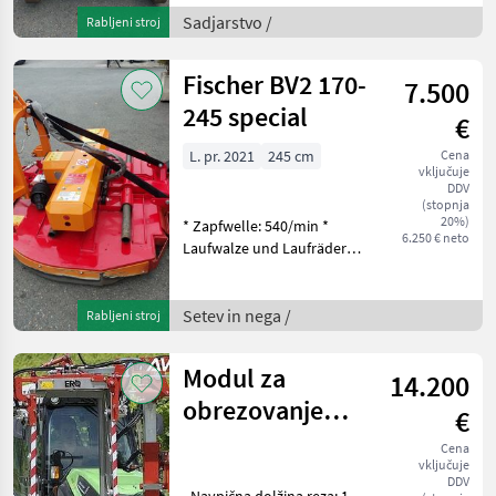
širino 165–220 cm. Do sedaj
Sadjarstvo /
Rabljeni stroj
je bil v uporabi približno
195 delovni
Fischer BV2 170-
7.500
245 special
€
L. pr. 2021
245 cm
Cena
vključuje
DDV
(stopnja
20%)
* Zapfwelle: 540/min *
6.250 € neto
Laufwalze und Laufräder
höhenverstellbar (4-7cm) *
Arbeitsbreite hydraul.
verstellbar (max. 60 cm) *
Setev in nega /
Rabljeni stroj
Kettenschürzen vorne und
hinten * Gel
Modul za
14.200
obrezovanje
€
listja Ero ERO
Cena
vključuje
Line U
DDV
- Navpična dolžina reza: 1,