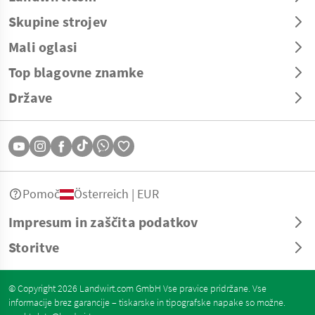
Skupine strojev
Mali oglasi
Top blagovne znamke
Države
Pomoč
Österreich | EUR
Impresum in zaščita podatkov
Storitve
© Copyright 2026 Landwirt.com GmbH Vse pravice pridržane. Vse
informacije brez garancije – tiskarske in tipografske napake so možne.