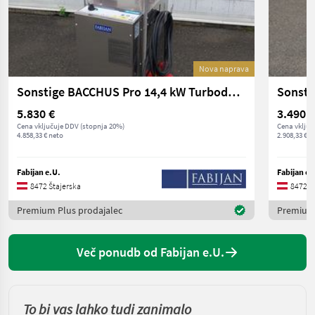
Nova naprava
Sonstige BACCHUS Pro 14,4 kW Turbodämpfer
5.830 €
3.490 €
Cena vključuje DDV (stopnja 20%)
Cena vključ
4.858,33 € neto
2.908,33 € n
Fabijan e.U.
Fabijan e.
8472 Štajerska
8472 Š
Premium Plus prodajalec
Premium 
Več ponudb od Fabijan e.U.
To bi vas lahko tudi zanimalo