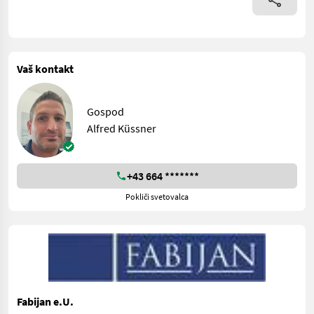
Vaš kontakt
Gospod
Alfred Küssner
+43 664 *******
Pokliči svetovalca
Fabijan e.U.