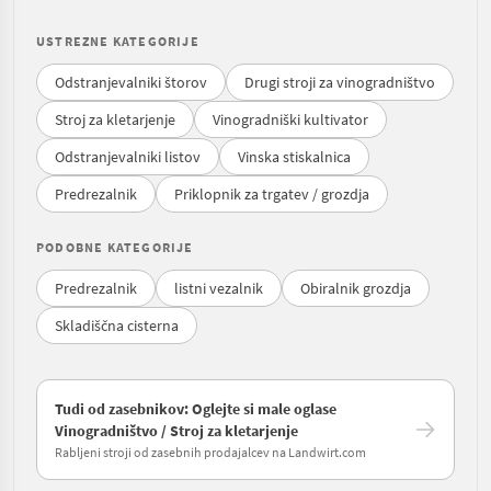
USTREZNE KATEGORIJE
Odstranjevalniki štorov
Drugi stroji za vinogradništvo
Stroj za kletarjenje
Vinogradniški kultivator
Odstranjevalniki listov
Vinska stiskalnica
Predrezalnik
Priklopnik za trgatev / grozdja
PODOBNE KATEGORIJE
Predrezalnik
listni vezalnik
Obiralnik grozdja
Skladiščna cisterna
Tudi od zasebnikov: Oglejte si male oglase
Vinogradništvo / Stroj za kletarjenje
Rabljeni stroji od zasebnih prodajalcev na Landwirt.com