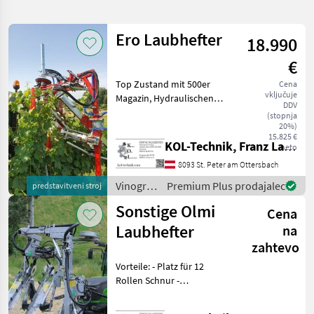
iskanje
Ero Laubhefter
18.990
Kategorija
Država
Filtri
3
€
Top Zustand mit 500er
Cena
Prikaži 2
TRENUTNA
Ponastavi
vključuje
Magazin, Hydraulischen
POT
rezultatov
DDV
Antrieb der Schnecken,
(stopnja
Kmetijska
Absetzfahrwerk, Alle ERO-
20%)
tehnika
15.825 €
Laubhefter verfügen über
KOL-Technik, Franz Lampl-Küssner
neto
Vinogradnistvo
eine serienmäßige
8093 St. Peter am Ottersbach
Anfahrsicherung. Sie be
Listni
Vezalnik
Vinogradništvo
Premium Plus prodajalec
predstavitveni stroj
/ Ero
Sonstige Olmi
IZBERITE
Cena
KATEGORIJO
Laubhefter
na
zahtevo
Ero
1
Vorteile: - Platz für 12
Sonstige
1
Rollen Schnur -
Kurztriebbänder -
Gummiaufnahmebänder -
MARKETPLACE