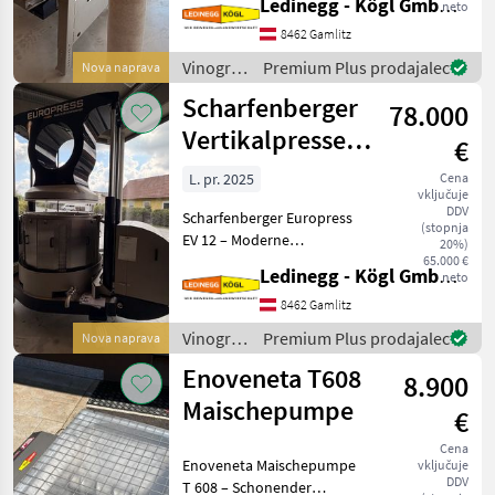
Ledinegg - Kögl GmbH - Obst- und Weinbautechnik
neto
Quetschwalze – Präzision
und Flexibilität für die
8462 Gamlitz
Traubenverarbeitung -
Vinogradništvo
Premium Plus prodajalec
Nova naprava
Vorführmaschine
/
Scharfenberger
Beschreibung:
78.000
Scharfenberger
Vertikalpresse
€
EV 12
L. pr. 2025
Cena
vključuje
DDV
Scharfenberger Europress
(stopnja
EV 12 – Moderne
20%)
hydraulische Vertikalpresse
65.000 €
Ledinegg - Kögl GmbH - Obst- und Weinbautechnik
neto
für hochwertige
Weinverarbeitung
8462 Gamlitz
Beschreibung: Die
Vinogradništvo
Premium Plus prodajalec
Nova naprava
Scharfenberger Europress
/
Enoveneta T608
EV 12 ist eine h
8.900
Scharfenberger
Maischepumpe
€
Cena
Enoveneta Maischepumpe
vključuje
DDV
T 608 – Schonender