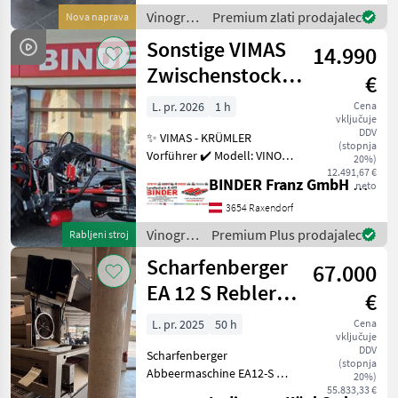
Rechts, Arbeitsbreite 2400 -
Vinogradništvo
Premium zlati prodajalec
Nova naprava
3400 mm, inkl. Ventilblock
/
Sonstige VIMAS
14.990
Clemens
Zwischenstock-
€
KRÜMLER
L. pr. 2026
1 h
Cena
vključuje
DDV
✨ VIMAS - KRÜMLER
(stopnja
Vorführer ✔️ Modell: VINO -
20%)
Version HeavyDuty ✔️ in
12.491,67 €
BINDER Franz GmbH & CoKG
neto
serienmäßiger Ausführung
✔️ Heckanbau - einseitig ✔️
3654 Raxendorf
Hohe
Vinogradništvo
Premium Plus prodajalec
Rabljeni stroj
Arbeitsgeschwindigkeit bis
/
Scharfenberger
zu 5, 5
67.000
Sonstige
EA 12 S Rebler +
€
Rollensortierer
L. pr. 2025
50 h
Cena
vključuje
DDV
Scharfenberger
(stopnja
Abbeermaschine EA12-S mit
20%)
Rollensortierer und
55.833,33 €