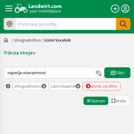
Prebrskaj ponudbe
/
Vinogradništvo
/
Listni Vezalnik
Tržnica strojev
Tako je razvrščeno na Landwirt.com
Filtri
x
x
x
x
Vinogradnistvo
Listni Vezalnik
Izbriši vse filtre
Seznam
Mreža
Natančnejše