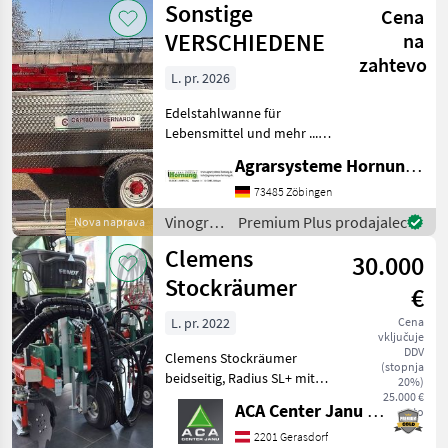
Sonstige
Cena
VERSCHIEDENE
na
zahtevo
L. pr. 2026
Edelstahlwanne für
Lebensmittel und mehr ...
Einachser / Tandem /
Agrarsysteme Hornung GmbH & Co. KG
Tridem Zweiachser mit
Drehschemel Sagen Sie uns
73485 Zöbingen
was Sie möchten Größe /
Vinogradništvo
Premium Plus prodajalec
Nova naprava
Breifung / Zubehör, dann
/
Clemens
be
30.000
Sonstige
Stockräumer
€
L. pr. 2022
Cena
vključuje
DDV
Clemens Stockräumer
(stopnja
beidseitig, Radius SL+ mit
20%)
Zinkenkreisel, SB 2
25.000 €
ACA Center Janu GmbH
neto
Geräteträger, Aushub
hydraulisch Links und
2201 Gerasdorf