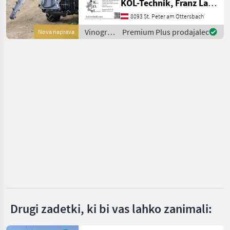
KOL-Technik, Franz Lampl-Küssner
Runde Klammern: - Für
Steilhang geeignet -
8093 St. Peter am Ottersbach
Ponudbe
Mali
Marketplace
Leichtes Ausziehen der
trgovcev
oglasi
Vinogradništvo
Premium Plus prodajalec
Nova naprava
Schnur - 10
/
Sonstige
Drugi zadetki, ki bi vas lahko zanimali: