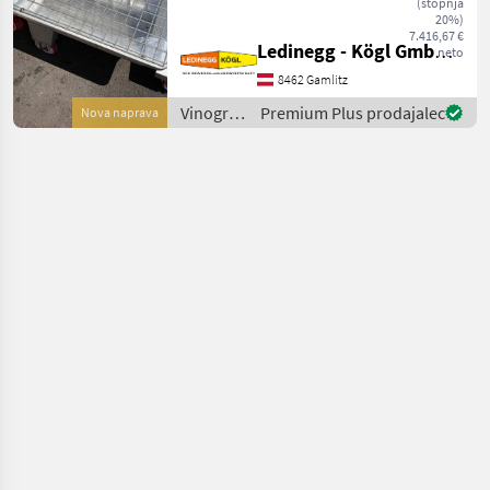
(stopnja
Maischetransport mit
20%)
Exzenterschnecken-
7.416,67 €
Ledinegg - Kögl GmbH - Obst- und Weinbautechnik
neto
Technologie, Baujahr 2026
Beschreibung: Die
8462 Gamlitz
Enoveneta Maischepumpe
Vinogradništvo
Premium Plus prodajalec
Nova naprava
T 608 aus dem
/
Enoveneta