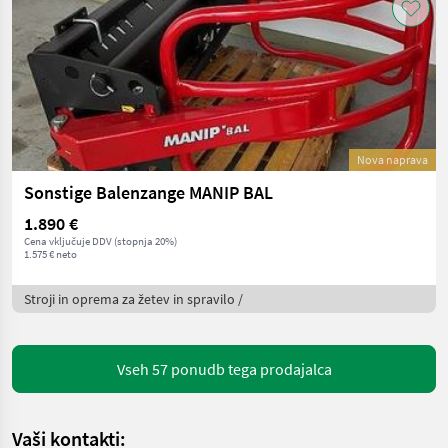
Nova naprava
Sonstige Balenzange MANIP BAL
1.890 €
Cena vključuje DDV (stopnja 20%)
1.575 € neto
Stroji in oprema za žetev in spravilo /
Vseh 57 ponudb tega prodajalca
Vaši kontakti: