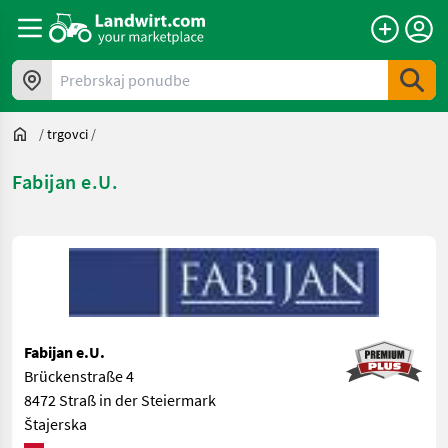
Prebrskaj ponudbe
/
trgovci
/
Fabijan e.U.
Fabijan e.U.
Brückenstraße 4
8472 Straß in der Steiermark
Štajerska