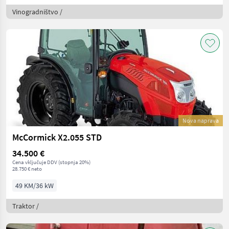
Vinogradništvo /
Nova naprava
McCormick X2.055 STD
34.500 €
Cena vključuje DDV (stopnja 20%)
28.750 € neto
49 KM/36 kW
Traktor /