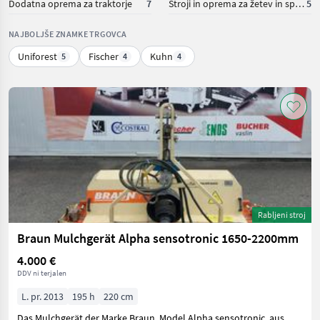
Dodatna oprema za traktorje
7
Stroji in oprema za žetev in spravilo
5
NAJBOLJŠE ZNAMKE TRGOVCA
Uniforest
Fischer
Kuhn
5
4
4
Rabljeni stroj
Braun Mulchgerät Alpha sensotronic 1650-2200mm
4.000 €
DDV ni terjalen
L. pr. 2013
195 h
220 cm
Das Mulchgerät der Marke Braun, Model Alpha sensotronic, aus