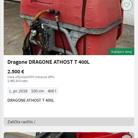
Rabljeni stroj
Dragone DRAGONE ATHOST T 400L
2.500 €
Cena vključuje DDV (stopnja 20%)
2.083,33 € neto
L. pr. 2016
100 cm
400 l
DRAGONE ATHOST T 400L
Zaščita rastlin /