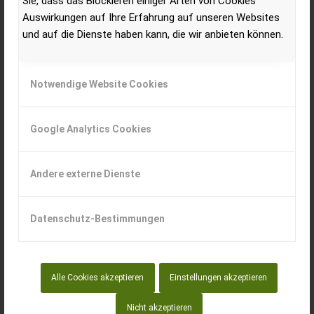
Sie, dass das Blockieren einiger Arten von Cookies
130 PS zeichnet vor allem das selbst entwickelte S-Control™
Auswirkungen auf Ihre Erfahrung auf unseren Websites
CVT Getriebe mit modernster Doppelkupplungstechnologie aus.
und auf die Dienste haben kann, die wir anbieten können.
Maximales Drehmoment bei minimalem Kraftstoffverbrauch,
eine elektronische Steuerung, die noch schnellere
Richtungswechsel ermöglicht und eine aktive Stillstandsregelung
Notwendige Website Cookies
für sicheres Halten bei starker Steigung: Damit ist die
stufenlose Antriebstechnik jetzt auch in der Kompaktklasse
verfügbar.
Google Analytics Cookies
Wie es funktioniert
Andere externe Dienste
Als Herzstück der neuen Expert CVT Baureihe bietet dieses
Getriebe stufenlose Beschleunigung und Fahrt vom Stillstand
Datenschutz-Bestimmungen
bis zur Höchstgeschwindigkeit von 43 km/h. Diese wird in der
Eco-Funktion bereits bei einer reduzierten Motordrehzahl von
1.700 U/min erreicht. Die Doppelkupplungstechnologie (DKT) und
die serienmäßige aktive Stillstandsregelung machen die Arbeit
Alle Cookies akzeptieren
Einstellungen akzeptieren
mit dem STEYR Expert CVT nicht nur komfortabel, sondern
auch sicher.
Nicht akzeptieren