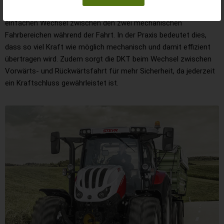
Die Innovation der Doppelkupplungstechnologie steckt im
einfachen Wechsel zwischen den zwei mechanischen
Fahrbereichen während der Fahrt. In der Praxis bedeutet dies,
dass so viel Kraft wie möglich mechanisch und damit effizient
übertragen wird. Zudem sorgt die DKT beim Wechsel zwischen
Vorwärts- und Rückwärtsfahrt für mehr Sicherheit, da jederzeit
ein Kraftschluss gewährleistet ist.