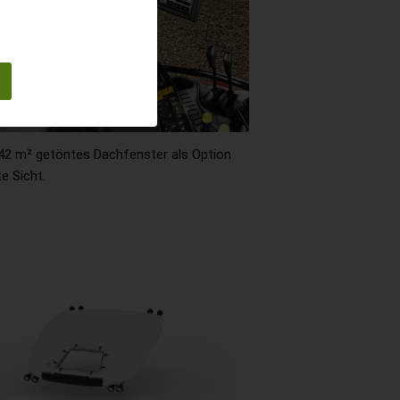
,42 m² getöntes Dachfenster als Option
e Sicht.