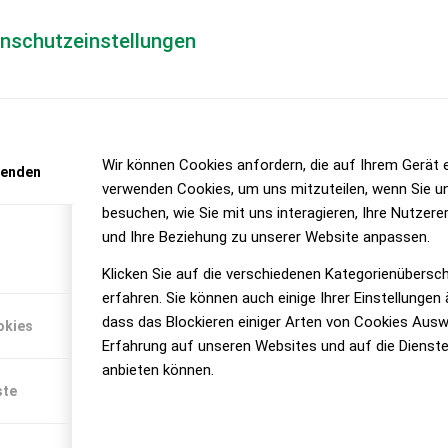
enschutzeinstellungen
ER STEYR EXPERT CVT
 Premium-Komfort in der Kompaktklasse
Wir können Cookies anfordern, die auf Ihrem Gerät e
wenden
verwenden Cookies, um uns mitzuteilen, wenn Sie u
TM
30 PS überzeugt nicht nur mit seinem S-Control
CVT-Getriebe 
besuchen, wie Sie mit uns interagieren, Ihre Nutzer
ung lässt sich STEYR nichts nachsagen und packt richtig viel Innova
und Ihre Beziehung zu unserer Website anpassen.
Klicken Sie auf die verschiedenen Kategorienübersc
erfahren. Sie können auch einige Ihrer Einstellungen
dass das Blockieren einiger Arten von Cookies Ausw
okies
Erfahrung auf unseren Websites und auf die Dienste
 mit höchster
anbieten können.
ors. Das 4-
ste
gefühl und die
nklusive einem