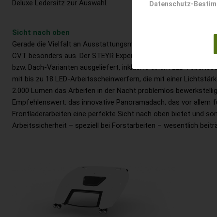
Deluxe Ledersitz zur Auswahl.
Datenschutz-Besti
Sicht nach oben
Gerade die Vielfalt an Ausstattungsmöglichkeiten zeichnet de
CVT besonders aus. Der STEYR Expert CVT wird mit drei versc
bzw. Dach-Varianten ausgeliefert, inklusive einem LED-Arbeits
mit bis zu 18 LED-Arbeitsscheinwerfern, die mit einer Lichtstärk
2.000 Lumen das Arbeiten in der Nacht problemlos bewerkstellig
Empfehlenswert: das innovative Panoramadach, das vor allem f
Frontladerarbeiten eine perfekte Sicht nach oben bietet und so
Arbeitssicherheit – speziell bei Forstarbeiten – wesentlich beitr