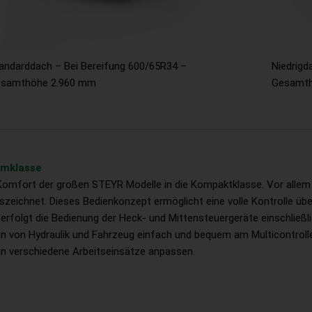
andarddach – Bei Bereifung 600/65R34 –
Niedrigd
samthöhe 2.960 mm
Gesamth
umklasse
omfort der großen STEYR Modelle in die Kompaktklasse. Vor allem i
zeichnet. Dieses Bedienkonzept ermöglicht eine volle Kontrolle übe
 erfolgt die Bedienung der Heck- und Mittensteuergeräte einschließli
on Hydraulik und Fahrzeug einfach und bequem am Multicontroller I
an verschiedene Arbeitseinsätze anpassen.