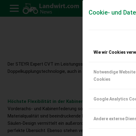
Cookie- und Dat
D
Stufenloser
Wie wir Cookies ver
Der STEYR Expert CVT im Leistungssegment zwischen 100 und 1
Doppelkupplungstechnologie, auch in der Ausstattung und Bedien
Notwendige Website
Cookies
Google Analytics Co
Höchste Flexibilität in der Kabinenausstattung
Vorderachs- und Kabinenfederung sowie eine geräumige Kabine
Materialqualität sind beeindruckende Merkmale des neuen Trakt
Andere externe Dien
Säulen-Design vermittelt ein außerordentlich großzügiges Raum
perfekte Übersicht. Ebenso stehen verschiedene Sitzoptionen i