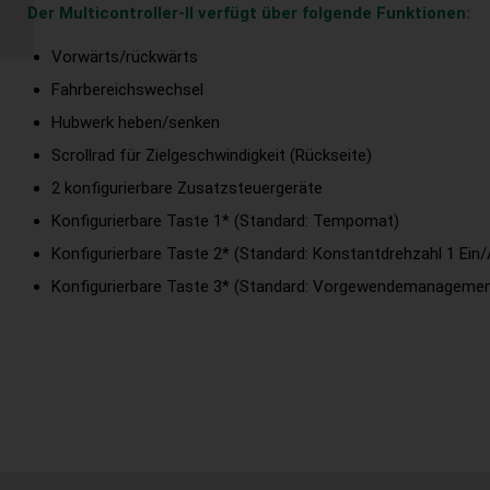
Krone Austria
Der Multicontroller-II verfügt über folgende Funktionen:
Vorwärts/rückwärts
Fahrbereichswechsel
Hubwerk heben/senken
Scrollrad für Zielgeschwindigkeit (Rückseite)
2 konfigurierbare Zusatzsteuergeräte
Konfigurierbare Taste 1* (Standard: Tempomat)
Konfigurierbare Taste 2* (Standard: Konstantdrehzahl 1 Ein
Konfigurierbare Taste 3* (Standard: Vorgewendemanagemen