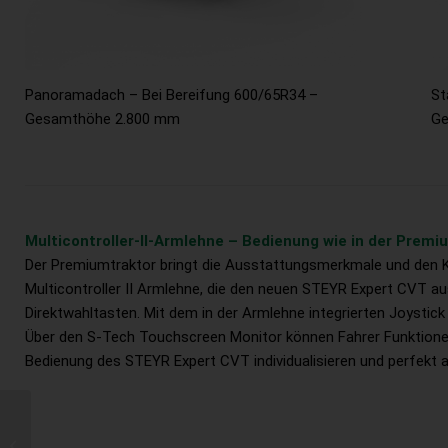
Panoramadach – Bei Bereifung 600/65R34 –
St
Gesamthöhe 2.800 mm
Ge
Multicontroller-II-Armlehne – Bedienung wie in der Premi
Der Premiumtraktor bringt die Ausstattungsmerkmale und den K
Multicontroller II Armlehne, die den neuen STEYR Expert CVT aus
Direktwahltasten. Mit dem in der Armlehne integrierten Joystick
Über den S-Tech Touchscreen Monitor können Fahrer Funktionen v
Bedienung des STEYR Expert CVT individualisieren und perfekt 
Landwirt.com Live: