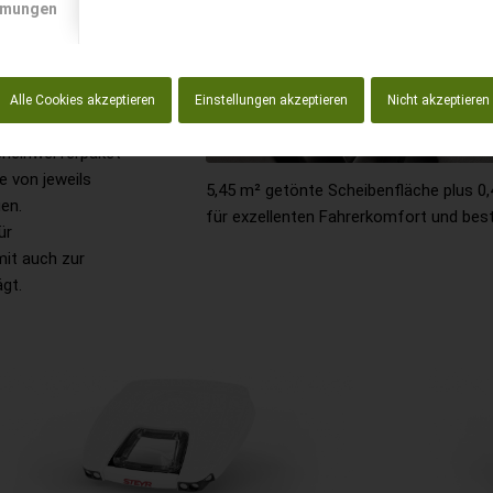
mmungen
n STEYR Expert
Alle Cookies akzeptieren
Einstellungen akzeptieren
Nicht akzeptieren
hiedenen Kabinen
scheinwerferpaket
e von jeweils
5,45 m² getönte Scheibenfläche plus 0
en.
für exzellenten Fahrerkomfort und best
ür
mit auch zur
ägt.