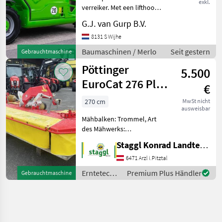
exkl.
verreiker. Met een lifthoogte
van 5.9m laadcapaciteit: 2.7
G.J. van Gurp B.V.
ton Eigen gewicht: 4850kg
Baumaschinen
8131 S Wijhe
Teleskoplader
Baumaschinen / Merlo
Seit gestern
Gebrauchtmaschine
Pöttinger
5.500
EuroCat 276 Plus
€
Frontmähwerk
270 cm
MwSt nicht
ausweisbar
Trommel
Mähbalken: Trommel, Art
des Mähwerks:
Frontmähwerke,
Staggl Konrad Landtechnik Oberland
Schnitthöhenverstellung
Pöttinger Frontmähwerk
6471 Arzl i.Pitztal
Trommelmähwerk Anbau
Erntetechnik
Premium Plus Händler
Gebrauchtmaschine
für Weistedreick klappbare
Grünland /
Außenschutzblech
Pöttinger