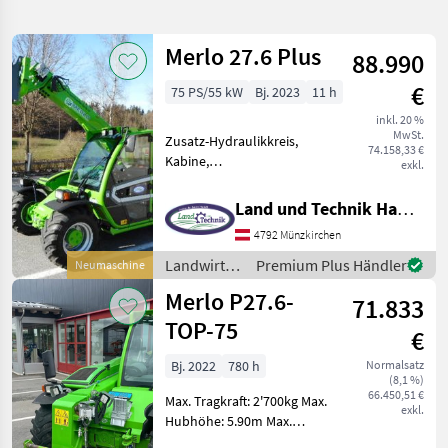
verfeinern
Merlo 27.6 Plus
88.990
Kategorie
Land
Filter
2
€
75 PS/55 kW
Bj. 2023
11 h
5
inkl. 20 %
AKTUELLER
Zurücksetzen
Ergebnisse
MwSt.
Zusatz-Hydraulikkreis,
PFAD
74.158,33 €
anzeigen
Kabine,
exkl.
Merlo
Schnellwechselrahmen,
P 27.6
hydr. Geräteverriegelung
Plus
Land und Technik HandelsgesmbH
4.680kg Eigengewicht, 6m
4792 Münzkirchen
KATEGORIE
Hubhöhe, 2, 7to Hubkraft, 4
WÄHLEN
Zylinder Dieselmotor,
Landwirtsch.
Premium Plus Händler
Neumaschine
Abgasstufe V, ge
Motorfahrzeuge
Merlo P27.6-
Bautechnik
3
71.833
/ Merlo
TOP-75
€
Landtechnik
2
Bj. 2022
780 h
Normalsatz
(8,1 %)
MARKTPLATZ
66.450,51 €
Max. Tragkraft: 2'700kg Max.
exkl.
Hubhöhe: 5.90m Max.
Marktplatz
Händlerangebote
Kleinanzeigen
Ausladung: 3.30m