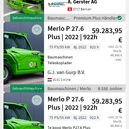
A. Gerster AG
Leergewicht: 4'850kg Motor:
4-Zylinder Kohler, Leistung
8717 Benken
75 PS, Abgasstufe 5
Baumaschinen
Premium Plus Händler
Gebrauchtmaschine
Getriebe: 1-Gang H
/ Merlo
Merlo P 27.6
59.283,95
Plus | 2022 | 922h
€
75 PS/55 kW
Bj. 2022
922 h
inkl. 21 %
MwSt.
48.995 €
Baumaschinen
exkl.
Teleskoplader
G.J. van Gurp B.V.
8131 S Wijhe
Baumaschinen / Merlo
8 Std. online
Gebrauchtmaschine
Merlo P 27.6
59.283,95
Plus | 2022 | 922h
€
75 PS/55 kW
Bj. 2022
922 h
inkl. 21 %
MwSt.
48.995 €
Te koop Merlo P27.6 Plus