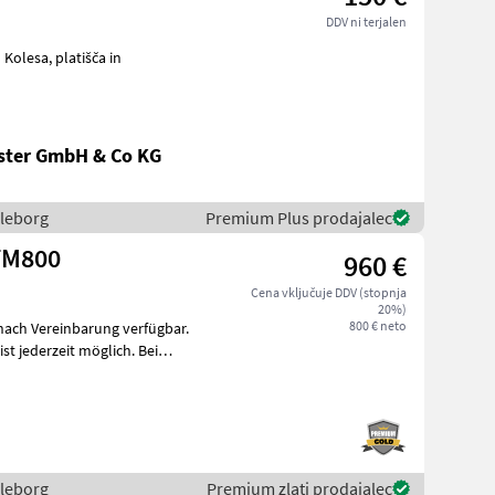
DDV ni terjalen
platišča in
ster GmbH & Co KG
lleborg
Premium Plus prodajalec
 TM800
960 €
Cena vključuje DDV (stopnja
20%)
800 € neto
 nach Vereinbarung verfügbar.
 jederzeit möglich. Bei
lleborg
Premium zlati prodajalec