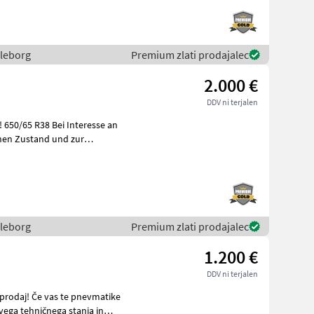
lleborg
Premium zlati prodajalec
2.000 €
DDV ni terjalen
an
hen Zustand und zur
lleborg
Premium zlati prodajalec
1.200 €
DDV ni terjalen
 pnevmatike
vega tehničnega stanja in