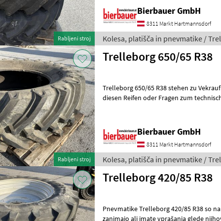
Bierbauer GmbH
8311 Markt Hartmannsdorf
Kolesa, platišča in pnevmatike / Tre
Rabljeni stroj
Trelleborg 650/65 R38
Trelleborg 650/65 R38 stehen zu Vekrauf! 650/65 R38 Bei Interesse 
diesen Reifen oder Fragen zum technisc
Verfügbarkeit kontaktieren Si
Bierbauer GmbH
8311 Markt Hartmannsdorf
Kolesa, platišča in pnevmatike / Tre
Rabljeni stroj
Trelleborg 420/85 R38
Pnevmatike Trelleborg 420/85 R38 so naprodaj! Če vas te
zanimajo ali imate vprašanja glede njiho