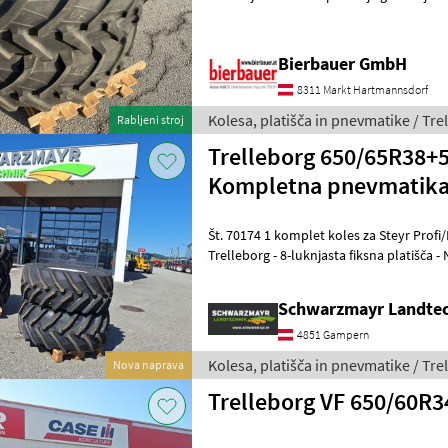
razpoložljivosti, me prosim ko
Bierbauer GmbH
8311 Markt Hartmannsdorf
Kolesa, platišča in pnevmatike / Tre
Rabljeni stroj
Trelleborg 650/65R38+
Kompletna pnevmatik
Št. 70174 1 komplet koles za Steyr Profi/Profi CVT/Impuls - 540/65 R 28
Trelleborg - 8-luknjasta fiksna platišča 
Razdalja med luknjami
Schwarzmayr Landte
4851 Gampern
Kolesa, platišča in pnevmatike / Tre
Nova naprava
Trelleborg VF 650/60R3