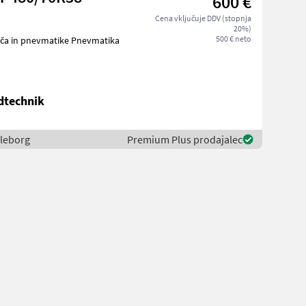
600 €
Cena vključuje DDV (stopnja
20%)
500 € neto
ndtechnik
lleborg
Premium Plus prodajalec