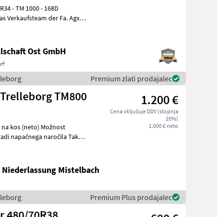
lschaft Ost GmbH
rf
lleborg
Premium zlati prodajalec
 Trelleborg TM800
1.200 €
Cena vključuje DDV (stopnja
20%)
1.000 € neto
 Niederlassung Mistelbach
lleborg
Premium Plus prodajalec
er 480/70R38