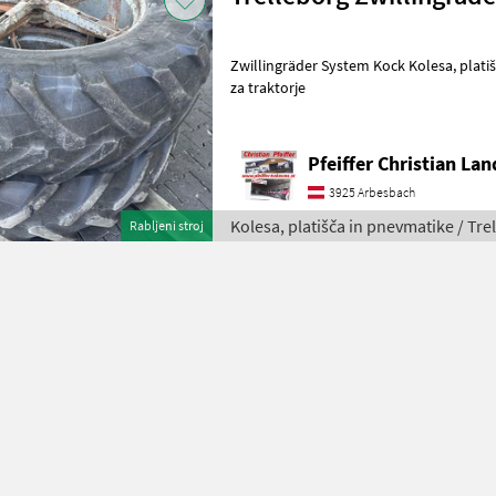
Zwillingräder System Kock Kolesa, platišča in pnevmatike Pnevmatika
za traktorje
Pfeiffer Christian La
3925 Arbesbach
Kolesa, platišča in pnevmatike / Tre
Rabljeni stroj