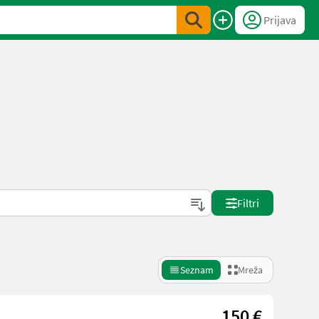
Prijava
Filtri
Seznam
Mreža
150 €