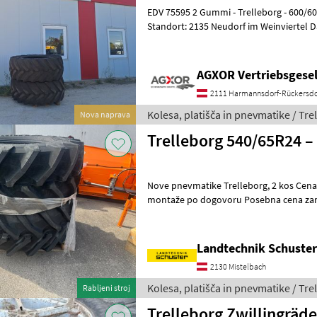
EDV 75595 2 Gummi - Trelleborg - 600/60R34 - TM 1000 - 168D
Standort: 2135 Neudorf im Weinviertel Das Verkaufsteam der Fa. Agxor
zeigt Ihnen das Gerät/
AGXOR Vertriebsgesel
2111 Harmannsdorf-Rückersdo
Kolesa, platišča in pnevmatike / Tre
Nova naprava
Trelleborg 540/65R24 –
Nove pnevmatike Trelleborg, 2 kos Cena na kos (neto) Možnost
montaže po dogovoru Posebna cena zaradi napačnega naročila Takoj
na voljo Lokacija: Mistelbach tlačno
Landtechnik Schuster
2130 Mistelbach
Kolesa, platišča in pnevmatike / Tre
Rabljeni stroj
Trelleborg Zwillingräd