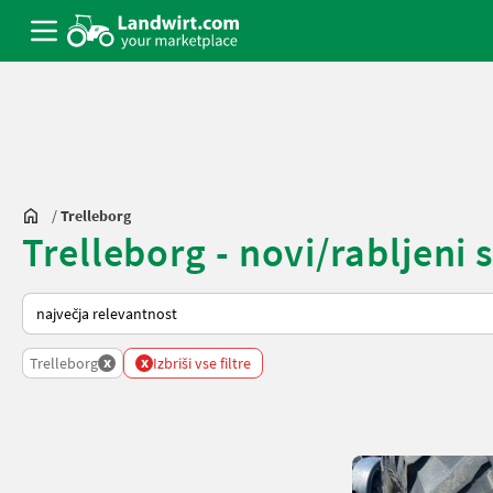
/
Trelleborg
Trelleborg - novi/rabljeni 
Tako je razvrščeno na Landwirt.com
x
x
Trelleborg
Izbriši vse filtre