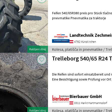
Feifen 540/65R380 preis pro Stück tlačno Kolesa, 
pnevmatike Pnevmatika za traktorje
Landtechnik Zechmei
4792 Münzkirchen
Kolesa, platišča in pnevmatike / Tre
Rabljeni stroj
Trelleborg 540/65 R24
Die Reifen sind sofort einsatzbereit und
Eine Besichtigung sowie Prüfung vor Ort ist
Fragen zu Zustand, Dimens
Bierbauer GmbH
8311 Markt Hartmannsdorf
Kolesa, platišča in pnevmatike / Tre
Rabljeni stroj