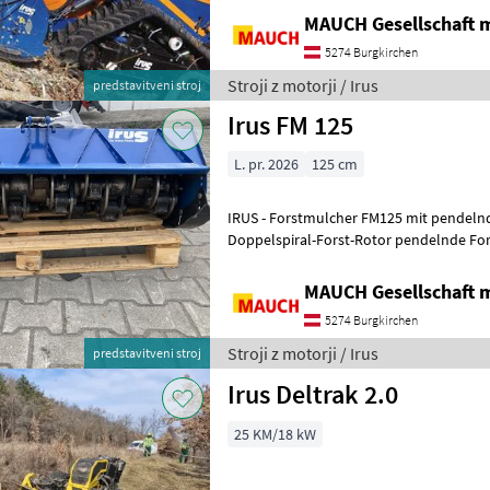
MAUCH Gesellschaft m
5274 Burgkirchen
Stroji z motorji / Irus
predstavitveni stroj
Irus FM 125
L. pr. 2026
125 cm
IRUS - Forstmulcher FM125 mit pendel
Doppelspiral-Forst-Rotor pendelnde Fo
Frontklappe Axialkolben-Schrägachsen
MAUCH Gesellschaft m
5274 Burgkirchen
Stroji z motorji / Irus
predstavitveni stroj
Irus Deltrak 2.0
25 KM/18 kW