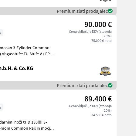
Premium zlati prodajalec
90.000 €
Cena vključuje DDV (stopnja
m
20%)
75.000 € neto
 Abgasstufe: EU Stufe V / EPA
.b.H. & Co.KG
Premium zlati prodajalec
89.400 €
Cena vključuje DDV (stopnja
m
20%)
74.500 € neto
rnimi noži XHD 130!!!! 3-
istemom Common Rail in močjo