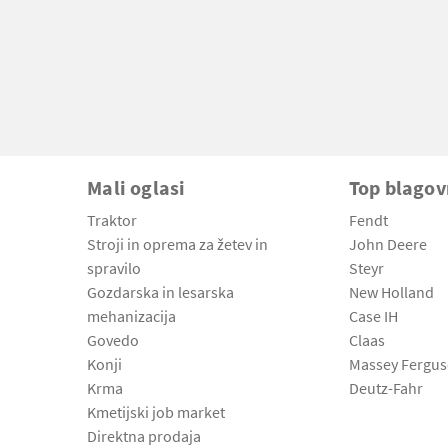
Mali oglasi
Top blago
Traktor
Fendt
Stroji in oprema za žetev in
John Deere
spravilo
Steyr
Gozdarska in lesarska
New Holland
mehanizacija
Case IH
Govedo
Claas
Konji
Massey Fergu
Krma
Deutz-Fahr
Kmetijski job market
Direktna prodaja