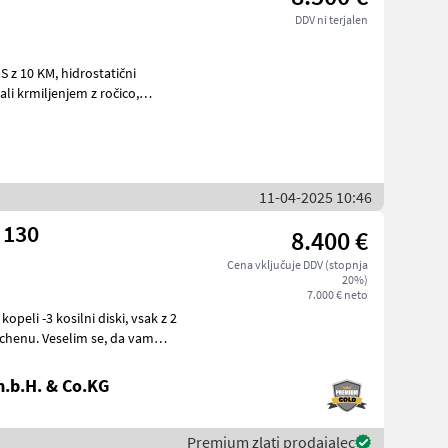
DDV ni terjalen
hidrostatični
li krmiljenjem z ročico,
11-04-2025 10:46
i 130
8.400 €
Cena vključuje DDV (stopnja
20%)
7.000 € neto
 -3 kosilni diski, vsak z 2
.b.H. & Co.KG
Premium zlati prodajalec