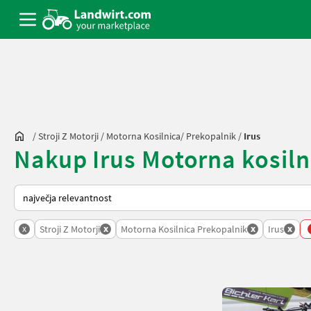
/
Stroji Z Motorji
/
Motorna Kosilnica/ Prekopalnik
/
Irus
Nakup Irus Motorna kosilni
Tako je razvrščeno na Landwirt.com
x
x
x
x
Stroji Z Motorji
Motorna Kosilnica Prekopalnik
Irus