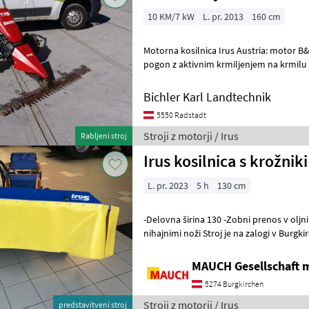
10 KM/7 kW
L. pr. 2013
160 cm
Motorna kosilnica Irus Austria: motor B&S z 10 KM, 
pogon z aktivnim krmiljenjem na krmilu a
nastavitev krmilja, parkirna zavora
Bichler Karl Landtechnik
5550 Radstadt
Stroji z motorji / Irus
Rabljeni stroj
Irus kosilnica s krožnik
L. pr. 2023
5 h
130 cm
-Delovna širina 130 -Zobni prenos v oljni kopeli
nihajnimi noži Stroj je na zalogi v Burgkirchenu. Veselim se, da vam
bom v Burgkirchenu
MAUCH Gesellschaft m
5274 Burgkirchen
Stroji z motorji / Irus
predstavitveni stroj