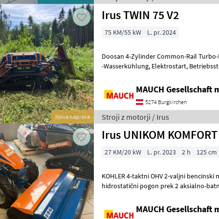
Irus TWIN 75 V2
75 KM/55 kW
L. pr. 2024
Doosan 4-Zylinder Common-Rail Turbo-D
-Wasserkühlung, Elektrostart, Betriebsstundenzähler, Öl- und
Temperaturüberwachung -Front-Anbau
MAUCH Gesellschaft m
5274 Burgkirchen
Stroji z motorji / Irus
Nova naprava
Irus UNIKOM KOMFORT 
27 KM/20 kW
L. pr. 2023
2 h
125 cm
KOHLER 4-taktni OHV 2-valjni bencinski mo
hidrostatični pogon prek 2 aksialno-batni
kolesnih motorjev -brezstopenjsk
MAUCH Gesellschaft m