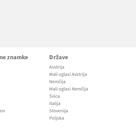
vne znamke
Države
Avstrija
Mali oglasi Avstrija
Nemčija
Mali oglasi Nemčija
Švica
Italija
son
Slovenija
Poljska