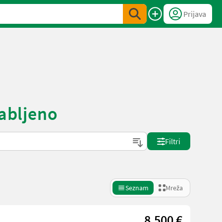
Prijava
rabljeno
Filtri
Seznam
Mreža
8.500 €