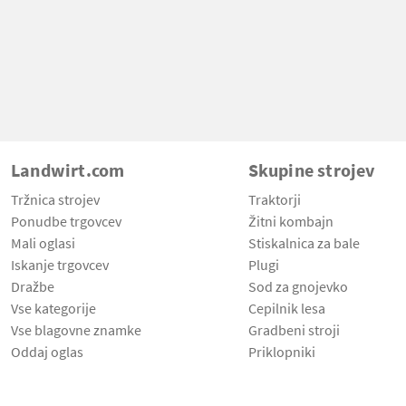
Landwirt.com
Skupine strojev
Tržnica strojev
Traktorji
Ponudbe trgovcev
Žitni kombajn
Mali oglasi
Stiskalnica za bale
Iskanje trgovcev
Plugi
Dražbe
Sod za gnojevko
Vse kategorije
Cepilnik lesa
Vse blagovne znamke
Gradbeni stroji
Oddaj oglas
Priklopniki