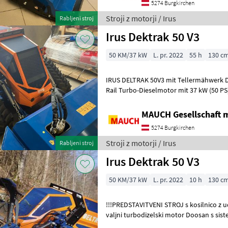
5274 Burgkirchen
Stroji z motorji / Irus
Rabljeni stroj
Irus Dektrak 50 V3
50 KM/37 kW
L. pr. 2022
55 h
130 c
IRUS DELTRAK 50V3 mit Tellermähwerk Doosan 3-Zylinder Common-
Rail Turbo-Dieselmotor mit 37 kW (50 PS)
TIER 4 final Wasserkühlung, E
MAUCH Gesellschaft m
5274 Burgkirchen
Stroji z motorji / Irus
Rabljeni stroj
Irus Dektrak 50 V3
50 KM/37 kW
L. pr. 2022
10 h
130 c
!!!PREDSTAVITVENI STROJ s kosilnico z uda
valjni turbodizelski motor Doosan s s
37 kW (50 PS) Stopnja emisij: E