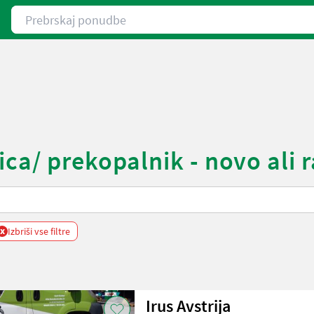
Prebrskaj ponudbe
ca/ prekopalnik - novo ali 
x
Izbriši vse filtre
Irus Avstrija