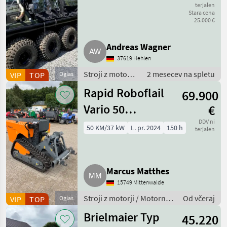
terjalen
Stara cena
25.000 €
Andreas Wagner
37619 Hehlen
Stroji z motorji
2 mesecev na spletu
VIP
TOP
Oglas
/ ATV/UTV/
Rapid Roboflail
69.900
štirikolesnik
Vario 50
€
Funkraupe
DDV ni
50 KM/37 kW
L. pr. 2024
150 h
terjalen
Gebrauchtmaschine
Marcus Matthes
15749 Mittenwalde
Stroji z motorji / Motorna
Od včeraj
VIP
TOP
Oglas
kosilnica/ prekopalnik
Brielmaier Typ
45.220