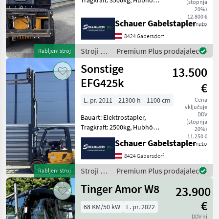
Tragkraft: 3500kg, Hubhöhe:
(stopnja
4400mm, Batterie: Starter
20%)
12.800 €
10V , Bereifung vorne:
Schauer Gabelstapler GmbH
neto
Vollgummi Einfach 60 - 80%
8424 Gabersdorf
, Bereifung hinten:
Vollgummi Einfac
Stroji z
Premium Plus prodajalec
Rabljeni stroj
motorji /
Sonstige
13.500
Sonstige
EFG425k
€
L. pr. 2011
21300 h
1100 cm
Cena
vključuje
DDV
Bauart: Elektrostapler,
(stopnja
Tragkraft: 2500kg, Hubhöhe:
20%)
4450mm, Bauhöhe:
11.250 €
Schauer Gabelstapler GmbH
neto
2060mm, Freihub: 1530mm,
Gabellänge: 1200mm,
8424 Gabersdorf
Batterie: Hawker PzS Bj.
Stroji z
Premium Plus prodajalec
Rabljeni stroj
2017 80V 650Ah , Bereifung
motorji /
Tinger Amor W8
23.900
Sonstige
€
68 KM/50 kW
L. pr. 2022
DDV ni