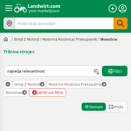
Prebrskaj ponudbe
/
Stroji Z Motorji
/
Motorna Kosilnica/ Prekopalnik
/
Monotrac
Tržnica strojev
Tako je razvrščeno na Landwirt.com
Filtri
x
x
x
Stroji Z Motorji
Motorna Kosilnica Prekopalnik
x
x
Monotrac
Izbriši vse filtre
Seznam
Mreža