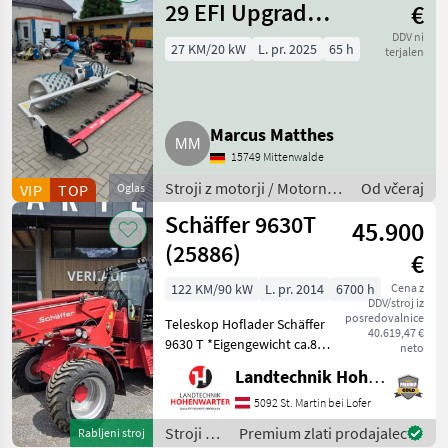
29 EFI Upgrade
€
Vorführmaschine
DDV ni
27 KM/20 kW
L. pr. 2025
65 h
terjalen
Motormäher
Marcus Matthes
15749 Mittenwalde
Stroji z motorji / Motorna
Od včeraj
VIP
TOP
Oglas
kosilnica/ prekopalnik
Schäffer 9630T
45.900
(25886)
€
122 KM/90 kW
L. pr. 2014
6700 h
Cena z
DDV/stroj iz
posredovalnice
Teleskop Hoflader Schäffer
40.619,47 €
9630 T *Eigengewicht ca.8 t
neto
*Bereifung 400/55-22, 5
Landtechnik Hohenwarter GmbH
*Kipplast 4200 kg
*Radstand 2.52 m
5092 St. Martin bei Lofer
*Fahrgeschwindigkeit 20
Stroji z
Premium zlati prodajalec
Rabljeni stroj
km/h *Wenderadius innen