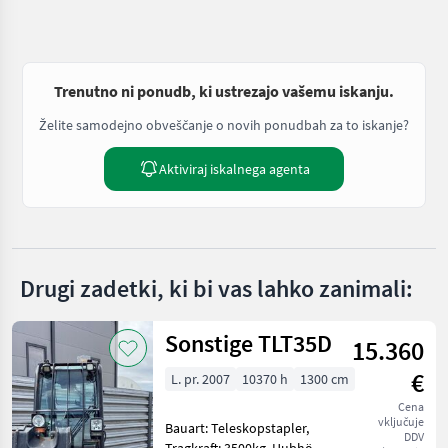
Trenutno ni ponudb, ki ustrezajo vašemu iskanju.
Želite samodejno obveščanje o novih ponudbah za to iskanje?
Aktiviraj iskalnega agenta
Drugi zadetki, ki bi vas lahko zanimali:
Sonstige TLT35D
15.360
€
L. pr. 2007
10370 h
1300 cm
Cena
vključuje
Bauart: Teleskopstapler,
DDV