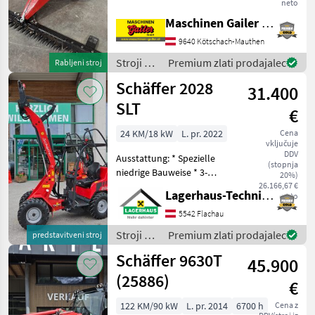
opremljena s 160 cm
neto
dolgim kosilnim nosilcem s
Maschinen Gailer GmbH
stranskim odrezovanjem, 4-
9640 Kötschach-Mauthen
taktnim motorjem MAG-
KUBOTA ter zračnimi kolesi.
Stroji z
Premium zlati prodajalec
Rabljeni stroj
motorji /
Schäffer 2028
31.400
Aebi
SLT
€
24 KM/18 kW
L. pr. 2022
Cena
vključuje
DDV
Ausstattung: * Spezielle
(stopnja
niedrige Bauweise * 3-
20%)
Zylinder-Dieselmotor
26.166,67 €
Lagerhaus-Technik Flachau
neto
Kubota D1105 18, 5 kW (25
PS) * Hydrostatischer
5542 Flachau
Allradantrieb mit
Stroji z
Premium zlati prodajalec
predstavitveni stroj
automotiver Steuerung *
motorji /
Schäffer 9630T
Be
45.900
Schäffer
(25886)
€
122 KM/90 kW
L. pr. 2014
6700 h
Cena z