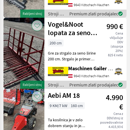
kolo ima ločen hidrostatični
9640 Kötschach-Mauthen
pogon * Z izklopom koles
in parkirno
Stroji z
Premium zlati prodajalec
Rabljeni stroj
motorji /
Vogel&Noot
990 €
Aebi
lopata za seno
Cena
vključuje
200 cm
DDV
200 cm
(stopnja
20%)
Gre za strgalo za seno širine
825 € neto
200 cm. Strgalo je primerno
za model Vogel & Noot Jet.
Maschinen Gailer GmbH
5 dolgih in 20 kratkih zob,
po 2 zoba na vsaki strani.
9640 Kötschach-Mauthen
Zgrabljalo je mogoče p
Stroji z
Premium zlati prodajalec
Rabljeni stroj
motorji /
Aebi AM 18
4.990
Vogel&Noot
€
9 KM/7 kW
160 cm
Cena z
DDV/stroj iz
Ta kosilnica je v zelo
posredovalnice
dobrem stanju in je
4.415,93 €