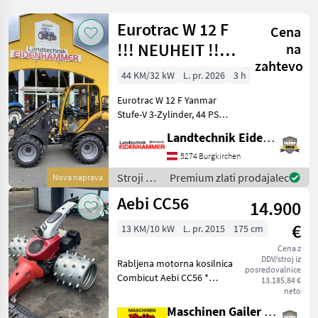
Eurotrac W 12 F
Cena
!!! NEUHEIT !!!
na
zahtevo
Prompt
44 KM/32 kW
L. pr. 2026
3 h
Verfügbar
Eurotrac W 12 F Yanmar
Stufe-V 3-Zylinder, 44 PS
Hubkraft 1400 kg
Landtechnik Eidenhammer GmbH
Eigengewicht 2620 kg
Hubhöhe 290 cm Bauhöhe
5274 Burgkirchen
233 cm Radladerbreite 150
Stroji z
Premium zlati prodajalec
Nova naprava
cm Joystick-Steue
motorji /
Aebi CC56
14.900
Eurotrac
€
13 KM/10 kW
L. pr. 2015
175 cm
Cena z
DDV/stroj iz
Rabljena motorna kosilnica
posredovalnice
Combicut Aebi CC56 *
13.185,84 €
Motor 13 PS Honda GX390
neto
na bencin, 1 valj * Vsako
Maschinen Gailer GmbH