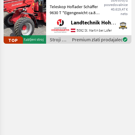
DDV/stroj iz
posredovalnice
Teleskop Hoflader Schäffer
40.619,47 €
9630 T *Eigengewicht ca.8 t
neto
*Bereifung 400/55-22, 5
Landtechnik Hohenwarter GmbH
*Kipplast 4200 kg
*Radstand 2.52 m
5092 St. Martin bei Lofer
*Fahrgeschwindigkeit 20
Stroji z
Premium zlati prodajalec
TOP
Rabljeni stroj
km/h *Wenderadius innen
motorji /
4.7
Schäffer