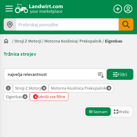
Prebrskaj ponudbe
/
Stroji Z Motorji
/
Motorna Kosilnica/ Prekopalnik
/
Eigenbau
Tržnica strojev
Tako je razvrščeno na Landwirt.com
Filtri
x
x
x
Stroji Z Motorji
Motorna Kosilnica Prekopalnik
x
x
Eigenbau
Izbriši vse filtre
Seznam
Mreža