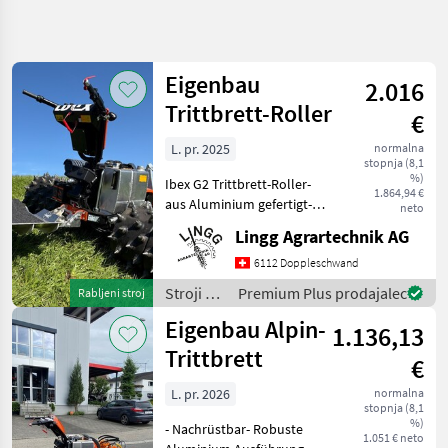
Natančnejše
iskanje
Eigenbau
2.016
Kategorija
Država
Filtri
4
Trittbrett-Roller
€
L. pr. 2025
normalna
Prikaži 2
TRENUTNA
Ponastavi
stopnja (8,1
POT
rezultatov
%)
Ibex G2 Trittbrett-Roller-
1.864,94 €
Kmetijska
aus Aluminium gefertigt-
neto
tehnika
gefedert- Anti-
Lingg Agrartechnik AG
Stroji Z
Rutschbeschichtung-
Motorji
Lenkgabel aus Chromstahl
6112 Doppleschwand
gefertigt- Luftpneurad mit
Motorna
Stroji z
Premium Plus prodajalec
Rabljeni stroj
Kosilnica
Stahlfelge, Radtraglast 42
motorji /
Prekopalnik
Eigenbau Alpin-
1.136,13
Eigenbau
Eigenbau
Trittbrett
€
IZBERITE
L. pr. 2026
normalna
KATEGORIJO
stopnja (8,1
%)
- Nachrüstbar- Robuste
Eigenbau
1.051 € neto