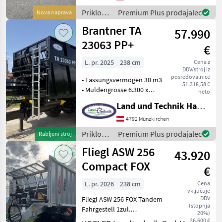
Fahrzeug, das sich ideal für
Priklopniki
Premium Plus prodajalec
Nova naprava
landwirtschaftliche und
/ Fliegl
Brantner TA
indus
57.990
23063 PP+
€
L. pr. 2025
238 cm
Cena z
DDV/stroj iz
posredovalnice
• Fassungsvermögen 30 m3
51.318,58 €
• Muldengrösse 6.300 x
neto
2.380 mm • Muldenhöhe
Land und Technik HandelsgesmbH
2.000 mm • Zweileiter -
Druckluftbremse • ALB
4792 Münzkirchen
Regler • 40 km/ h
Priklopniki
Premium Plus prodajalec
Rabljeni stroj
Typenschein • Fahrgest
/
Fliegl ASW 256
43.920
Brantner
Compact FOX
€
L. pr. 2026
238 cm
Cena
vključuje
DDV
Fliegl ASW 256 FOX Tandem
(stopnja
Fahrgestell 1zul.
20%)
Gesamtgewicht 20000 kg
36.600 €