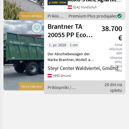
für das schonende
Entladen von diversen
8142 Wundschuh
Schüttgütern. Ganz egal ob
Priklopniki
Premium Plus prodajalec
Nova naprava
Kartoffeln, Zuckerrüben,
/ Agro-
Brantner TA
Mai
38.700
Stahl
20055 PP Eco
€
Plus
L. pr. 2026
1 cm
Cena
vključuje
DDV
Der Abschiebewagen der
(stopnja
Marke Brantner, Modell aus
20%)
dem Baujahr 2026,
32.250 €
Steyr Center Waldviertel, Gmünd
neto
präsentiert sich als
3950 Gmünd
hochmodernes
landwirtschaftliches Gerät
20 dni na
Nova naprava
Priklopniki /
mit erstklassigen
spletu
Brantner
Eigenschaften.