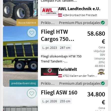
Compact FOX Tandem
Abschiebewagen zul.
AWL Landtechnik e.U.
Gesamtgewicht 21.000 kg
mit K 80 Kugelkopf,
4264 Grünbach bei Freistadt
Parabelfederung GIGANT
Priklopniki
Premium Plus prodajalec
Nova naprava
PLUS–Aggregat, Lenkachse
/ Fliegl
Fliegl HTW
hydraulis
58.680
Cargos 750
€
Trend
L. pr. 2023
287 cm
Cena
vključuje
DDV
Fliegl silokombajn HTW 750
(stopnja
Trend Tandem -
20%)
Prostornina nakladalnega
48.900 €
VarioWelt
neto
prostora DIN 44, 5 m³,
zložena 52 m³ - dovoljena
4702 Wallern an der Trattnach
skupna teža 23 t - Spodnja
Priklopniki
Premium zlati prodajalec
predstavitveni stroj
vlečna kljuka s kr
/ Fliegl
Fliegl ASW 160
34.800
€
L. pr. 2026
255 cm
Cena