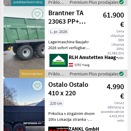
Priklopniki
Premium Plus prodajalec
predstavitveni stroj
mit A
/
Brantner TA
61.900
Brantner
23063 PP+
€
POWER PUSH
L. pr. 2026
Cena
vključuje
PLUS 40km/h
DDV
Lagermaschine Baujahr
(stopnja
2026 sofort verfügbar
20%)
Lenkachse hydraulisch
51.583,33 €
RLH Amstetten Haag-St. Valentin
neto
arretierbar
Federnstabilisator
3350 Haag
Hinterachse 32 to
Priklopniki
Premium Plus prodajalec
Nova naprava
Federaggregat 24 to
/
Ostalo Ostalo
höchstzulässiges
4.990
Brantner
Gesamtgewich
410 x 220
€
220 cm
Cena z
DDV/stroj iz
posredovalnice
Prikolica s strgalnim dnom
4.415,93 €
10to Lokacija: stranka -
neto
Prikolica s strgalnim dnom -
ZANKL GmbH
hidravlično strgalno dno -