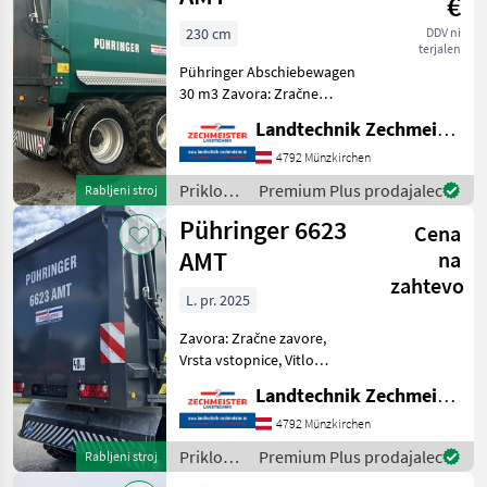
€
230 cm
DDV ni
terjalen
Pühringer Abschiebewagen
30 m3 Zavora: Zračne
zavore, Vrsta vstopnice,
Landtechnik Zechmeister GmbH & Co KG
Samodejna zadnja plošča,
Stransko hidravlično
4792 Münzkirchen
zaklepanje Priklopniki
Priklopniki
Premium Plus prodajalec
Rabljeni stroj
Priklopnik s potisno steno
/
Pühringer 6623
Cena
Pühringer
AMT
na
zahtevo
L. pr. 2025
Zavora: Zračne zavore,
Vrsta vstopnice, Vitlo
sedeža, Hidravlična
Landtechnik Zechmeister GmbH & Co KG
podporna noga, Krmilna os,
Samodejna zadnja plošča,
4792 Münzkirchen
Stransko hidravlično
Priklopniki
Premium Plus prodajalec
Rabljeni stroj
zaklepanje Priklopniki
/