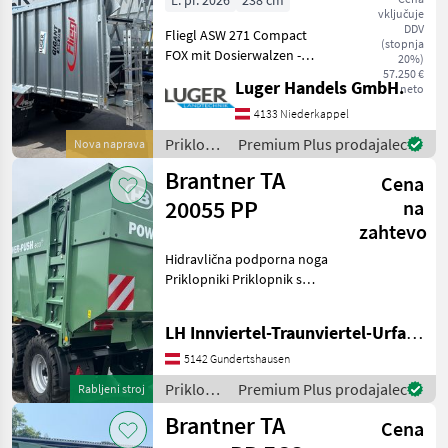
L. pr. 2026
238 cm
vključuje
DDV
Fliegl ASW 271 Compact
(stopnja
FOX mit Dosierwalzen -
20%)
Tandem Fahrgestell -
57.250 €
Luger Handels GmbH.
neto
hydraulischer Stützfuß -
Druckluft mit ALB -
4133 Niederkappel
Achsausführung 406x120
Priklopniki
Premium Plus prodajalec
Nova naprava
Bremstrommel - 40 km/h
/ Fliegl
Brantner TA
Cena
20055 PP
na
zahtevo
Hidravlična podporna noga
Priklopniki Priklopnik s
potisno steno
LH Innviertel-Traunviertel-Urfahr eGen, Gundertshausen
5142 Gundertshausen
Priklopniki
Premium Plus prodajalec
Rabljeni stroj
/
Brantner TA
Cena
Brantner