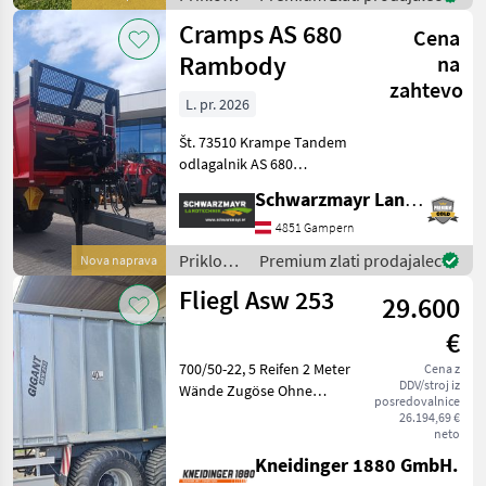
vrtljiv z
/ Fliegl
Cramps AS 680
Cena
Rambody
na
zahtevo
L. pr. 2026
Št. 73510 Krampe Tandem
odlagalnik AS 680
RAMBODY Podvozje Paket
Schwarzmayr Landtechnik GmbH - Gampern
za 40 km/h za Nemčijo, ALB-
ventil, dovoljena skupna
4851 Gampern
masa 22 t vzmetena vlečna
Priklopniki
Premium zlati prodajalec
Nova naprava
naprava ZV 22 s kro
/
Fliegl Asw 253
29.600
Krampe
€
700/50-22, 5 Reifen 2 Meter
Cena z
DDV/stroj iz
Wände Zugöse Ohne
posredovalnice
Lenkachse Zavora: Zračne
26.194,69 €
zavore Priklopniki
neto
Priklopnik s potisno steno
Kneidinger 1880 GmbH.