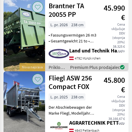
/ Fliegl
Brantner TA
45.990
20055 PP
€
L. pr. 2026
238 cm
Cena
vključuje
DDV
• Fassungsvermögen 26 m3
(stopnja
• Gesamtgewicht 21 to •
20%)
Muldengrösse 5.500 x 2.380
38.325 €
Land und Technik HandelsgesmbH
neto
mm • Abschiebeschild 1.500
mm • Muldenhöhe 2.000
4792 Münzkirchen
mm • Plattformhöhe 1.480
Priklopniki
Premium Plus prodajalec
Nova naprava
mm • Kug
/
Fliegl ASW 256
45.800
Brantner
Compact FOX
€
L. pr. 2025
238 cm
Cena
vključuje
DDV
Der Abschiebewagen der
(stopnja
Marke Fliegl, Modelljahr
20%)
2025, ist ein
38.166,67 €
AGRARTECHNIK PETTENBACH GMBH
neto
leistungsstarkes und
vielseitig einsetzbares
4643 Pettenbach