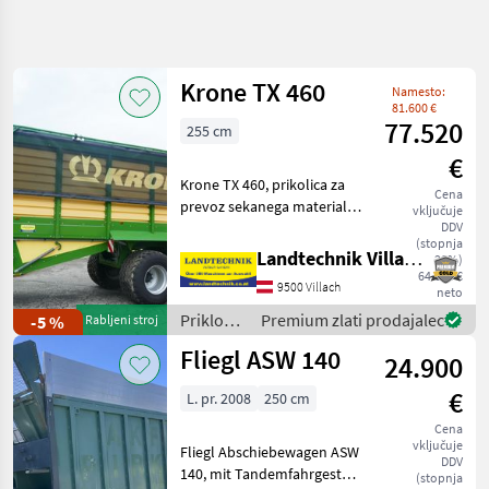
Natančnejše
iskanje
Krone TX 460
Namesto:
Kategorija
Država
Filtri
3
81.600 €
77.520
255 cm
Prikaži
€
TRENUTNA
Ponastavi
213
Krone TX 460, prikolica za
POT
Cena
rezultatov
prevoz sekanega materiala
vključuje
Kmetijska
s prostornino 46 m³,
DDV
tehnika
(stopnja
zložljiva vlečna os,
Landtechnik Villach GmbH
20%)
Priklopniki
hidravlično vzmetenje
64.600 €
9500 Villach
vlečne osi, spuščeno
neto
Priklopnik
S Potisno
strgalno dno, dvojno strgal
Priklopniki
Premium zlati prodajalec
-5 %
Rabljeni stroj
Steno
/ Krone
Fliegl ASW 140
24.900
IZBERITE
KATEGORIJO
€
L. pr. 2008
250 cm
Cena
Fliegl
87
vključuje
Fliegl Abschiebewagen ASW
DDV
140, mit Tandemfahrgestell,
(stopnja
Sonstige
44