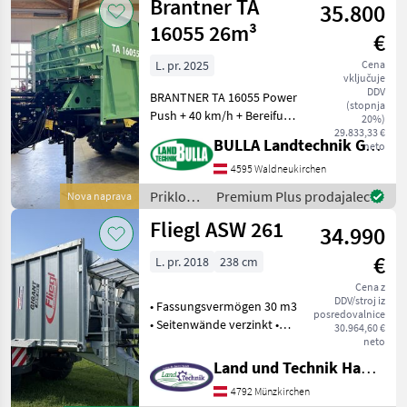
Brantner TA
35.800
16055 26m³
€
L. pr. 2025
Cena
vključuje
DDV
BRANTNER TA 16055 Power
(stopnja
Push + 40 km/h + Bereifung
20%)
560/60 R 22.5 BKT FL 630 +
29.833,33 €
BULLA Landtechnik GmbH
neto
Druckluftbremse mit ALB +
Sattelstützwinde mit 2
4595 Waldneukirchen
Geschwindigkeiten +
Priklopniki
Premium Plus prodajalec
Nova naprava
Kornschieber
/
Fliegl ASW 261
34.990
Brantner
€
L. pr. 2018
238 cm
Cena z
DDV/stroj iz
• Fassungsvermögen 30 m3
posredovalnice
• Seitenwände verzinkt •
30.964,60 €
Steigleiter • Häckslerklappe
neto
hydraulisch • Tandem
Land und Technik HandelsgesmbH
Fahrgestell •
4792 Münzkirchen
Druckluftbremse mit ALB