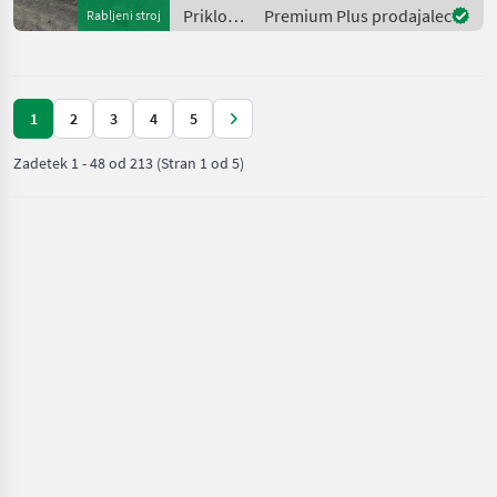
Priklopniki
Premium Plus prodajalec
Rabljeni stroj
/ Fliegl
1
2
3
4
5
Zadetek
1
-
48
od
213
(Stran 1 od 5)