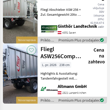
Cena
vključuje
Fliegl Abschieber ASW 256 +
DDV
Zul. Gesamtgewicht 20to +
(stopnja
Untenanhängung + DIN
20%)
42.916,67 €
Zugöse (K80 auch möglich)
Ginthör Landtechnik GmbH
neto
+ hydraulischer Stützfuß +
4351 Saxen
2-Kreisdruckluftbremse +
Achs
Priklopniki
Premium Plus prodajalec
Nova naprava
/ Fliegl
Fliegl
Cena
ASW256Compact
na
zahtevo
Fox
L. pr. 2026
238 cm
Highlights & Ausstattung:
Tandemfahrgestell mit
20.000 kg zulässigem
Altmann GmbH
Gesamtgewicht
Parabelfederung (TITAN-
2821 Lanzenkirchen
Aggregat) für hohen
Priklopniki
Premium Plus prodajalec
Nova naprava
Fahrkomfort 2-Kreis-
/ Fliegl
Druckluftbrems