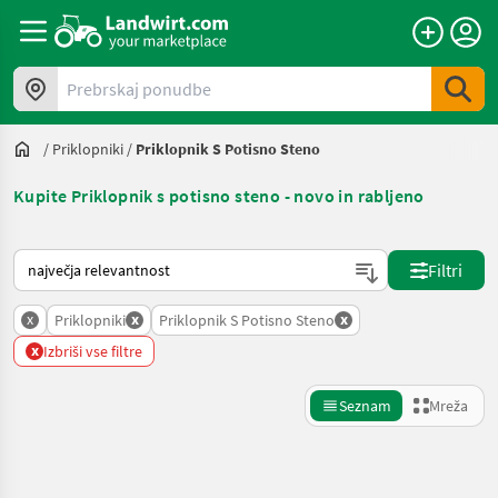
Prebrskaj ponudbe
/
Priklopniki
/
Priklopnik S Potisno Steno
Kupite Priklopnik s potisno steno - novo in rabljeno
Tako je razvrščeno na Landwirt.com
Filtri
x
x
x
Priklopniki
Priklopnik S Potisno Steno
x
Izbriši vse filtre
Seznam
Mreža