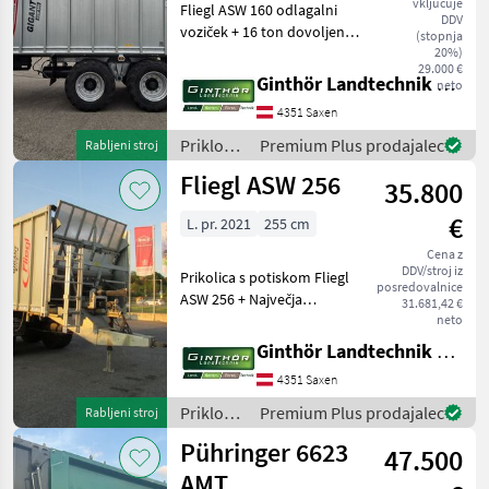
vključuje
Fliegl ASW 160 odlagalni
DDV
voziček + 16 ton dovoljene
(stopnja
skupne teže + spodnje
20%)
29.000 €
priklopno napravo /
Ginthör Landtechnik GmbH
neto
zgornje priklopno napravo,
4351 Saxen
obe možnosti + 40 km/h
COC dokumenti + pnevm
Priklopniki
Premium Plus prodajalec
Rabljeni stroj
/ Fliegl
Fliegl ASW 256
35.800
€
L. pr. 2021
255 cm
Cena z
DDV/stroj iz
Prikolica s potiskom Fliegl
posredovalnice
ASW 256 + Največja
31.681,42 €
dovoljena teža 20 ton +
neto
Vlečno uho DIN (opcijsko s
Ginthör Landtechnik GmbH
kroglo K80) + Na voljo
4351 Saxen
zgornji ali spodnji priklop +
Zračna zavora
Priklopniki
Premium Plus prodajalec
Rabljeni stroj
/ Fliegl
Pühringer 6623
47.500
AMT