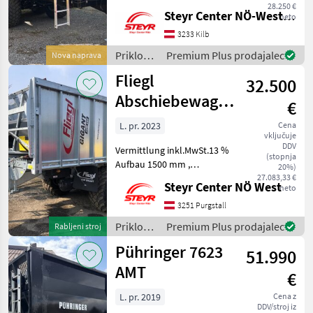
prostornina nakladalnega
28.250 €
Steyr Center NÖ-West - Standort Kilb
neto
prostora 20 m³ 3) Zgornji
potisnik za krompir 4)
3233 Kilb
Pnevmatike 560/60R22.5 5)
Priklopniki
Premium Plus prodajalec
Nova naprava
Tipizacija za hitrost
/
Fliegl
32.500
Brantner
Abschiebewagen
€
ASW 160
L. pr. 2023
Cena
vključuje
DDV
Vermittlung inkl.MwSt.13 %
(stopnja
Aufbau 1500 mm ,
20%)
Bereifung 560/60R22, 5 ,
27.083,33 €
Steyr Center NÖ West
neto
40km/h Ausführung , 18m³
Zavora: Hidravlične zavore
3251 Purgstall
Priklopniki Priklopnik s
Priklopniki
Premium Plus prodajalec
Rabljeni stroj
potisno steno
/ Fliegl
Pühringer 7623
51.990
AMT
€
L. pr. 2019
Cena z
DDV/stroj iz