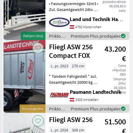
posredovalnice
• Fassungsvermögen 32m3 •
46.008,85 €
Zul. Gesamtgewicht 24to •
neto
Druckluftbremse mit ALB
Land und Technik HandelsgesmbH
Regler • 40 km/ h
Ausführung • zusätzliche
4792 Münzkirchen
LED Scheinwerfer •
Priklopniki
Premium Plus prodajalec
Rabljeni stroj
Rückfahrkamera •
/
Fliegl ASW 256
43.200
Pühringer
Compact FOX
€
L. pr. 2023
270 cm
Cena
vključuje
DDV
* Tandem Fahrgestell * zul.
(stopnja
Gesamtgewicht 20000 kg *
20%)
Zugholm starr für
36.000 €
Paumann Landtechnik
neto
Untenanhängung * DIN-
Zugöse 40 *
3300 Amstetten
Parabelfederung Titan-
Priklopniki
Premium Plus prodajalec
Nova naprava
Aggregat * hydr. Stützfuß *
/ Fliegl
Fliegl ASW 256
2 Kre
51.500
€
L. pr. 2026
300 cm