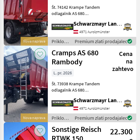
Št. 74142 Krampe Tandem
odlagalnik AS 680
RAMBODY Podvozje: Paket
Schwarzmayr Landtechnik GmbH - Aurolzmünster
za hitrost 40 km/h za
Nemčijo, ALB-ventil,
4971 Aurolzmünster
dovoljena skupna masa 22
Priklopniki
Premium zlati prodajalec
Nova naprava
t vzmetena vlečna naprava
/
Cramps AS 680
ZV
Cena
Krampe
Rambody
na
zahtevo
L. pr. 2026
Št. 73938 Krampe Tandem
odlagalnik AS 680
RAMBODY Podvozje: Paket
Schwarzmayr Landtechnik GmbH - Aurolzmünster
za hitrost 40 km/h za
Nemčijo, ALB-ventil,
4971 Aurolzmünster
dovoljena skupna masa 22
Priklopniki
Premium zlati prodajalec
Nova naprava
t vzmetena vlečna naprava
/
Sonstige Reisch
ZV
22.300
Krampe
RTWK 150