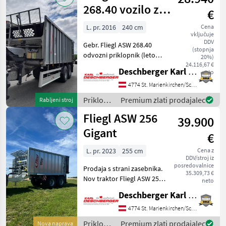
268.40 vozilo za
€
odvoz
L. pr. 2016
240 cm
Cena
vključuje
DDV
Gebr. Fliegl ASW 268.40
(stopnja
odvozni priklopnik (leto
20%)
izdelave: 2016) - Skupna
24.116,67 €
Deschberger Karl Landtechnik GesmbH & Co KG
neto
masa: 20.000 kg; nosilnost:
pribl. 13.070 kg s podporno
4774 St. Marienkirchen/Schärding
vitlo, lestvijo spredaj,
Priklopniki
Premium zlati prodajalec
Rabljeni stroj
razsvetlj
/ Fliegl
Fliegl ASW 256
39.900
Gigant
€
L. pr. 2023
255 cm
Cena z
DDV/stroj iz
posredovalnice
Prodaja s strani zasebnika.
35.309,73 €
Nov traktor Fliegl ASW 256
neto
Gigant, letnik 2023, s
Deschberger Karl Landtechnik GesmbH & Co KG
hidravlično oporno nogo in
hidravlično zaščito pred
4774 St. Marienkirchen/Schärding
podvozjem. Vlečni drog je
Priklopniki
Premium zlati prodajalec
Nova naprava