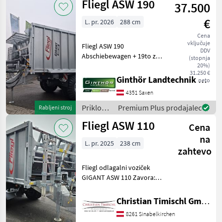
Fliegl ASW 190
Priklopn
37.500
Pühringer
€
L. pr. 2026
288 cm
Cena
vključuje
Fliegl ASW 190
DDV
Abschiebewagen + 19to zul.
(stopnja
Ges. Gewicht +
20%)
31.250 €
Untenanhängung /
Ginthör Landtechnik GmbH
neto
Obenanhängung beides
4351 Saxen
möglich + K80 Kugel +
40km/h COC Pabiere +
Priklopniki
Premium Plus prodajalec
Rabljeni stroj
Bereifung 700/50-22, 5
/ Fliegl
Fliegl ASW 110
Cena
na
L. pr. 2025
238 cm
zahtevo
Fliegl odlagalni voziček
GIGANT ASW 110 Zavora:
Zračne zavore, Hidravlična
podporna noga Priklopniki
Christian Timischl GmbH
Priklopnik s potisno steno
8261 Sinabelkirchen