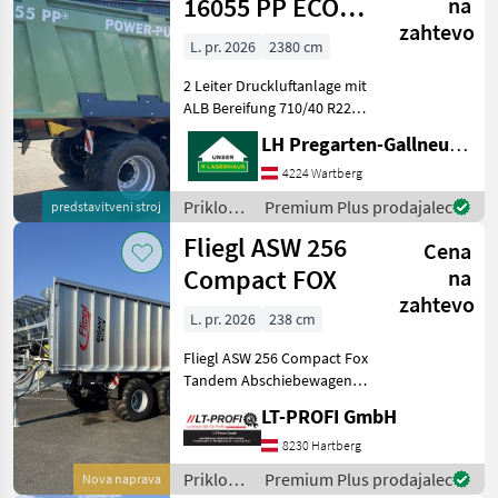
16055 PP ECO
na
zahtevo
Plus
L. pr. 2026
2380 cm
2 Leiter Druckluftanlage mit
ALB Bereifung 710/40 R22, 5
FL 630 BKT -
LH Pregarten-Gallneukirchen, Pregarten
Kartoffelschieber hinten -
Kugelkopfanhängung(kann
4224 Wartberg
man auch ändern) Spur
Priklopniki
Premium Plus prodajalec
predstavitveni stroj
2100mm - Gesamtbrei
/
Fliegl ASW 256
Cena
Brantner
Compact FOX
na
zahtevo
L. pr. 2026
238 cm
Fliegl ASW 256 Compact Fox
Tandem Abschiebewagen
==Neumaschine== -
LT-PROFI GmbH
Tandem Fahrgestell - zul.
Gesamtgewicht 20.000 kg -
8230 Hartberg
Parabelfederung Titan-
Priklopniki
Premium Plus prodajalec
Nova naprava
Aggregat -