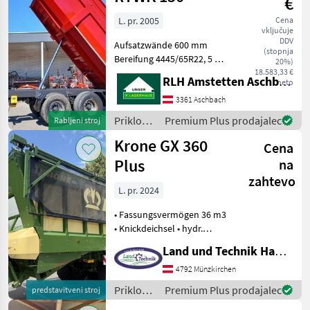
€
L. pr. 2005
Cena
vključuje
DDV
Aufsatzwände 600 mm
(stopnja
Bereifung 4445/65R22, 5 DL-
20%)
Anlage Zavora: Hidravlične
18.583,33 €
RLH Amstetten Aschbach
neto
zavore, Stransko
hidravlično zaklepanje,
3361 Aschbach
Samodejna zadnja plošča,
Priklopniki
Premium Plus prodajalec
Rabljeni stroj
Vitlo sedeža Priklopniki Pr
/
Krone GX 360
Cena
Sonstige
Plus
na
zahtevo
L. pr. 2024
• Fassungsvermögen 36 m3
• Knickdeichsel • hydr.
Deichselfederung •
Land und Technik HandelsgesmbH
Untenanhäbgung mit K 80 •
Verbundaggregat mit 18
4792 Münzkirchen
Tonnen • Hydrauliksystem
Priklopniki
Premium Plus prodajalec
predstavitveni stroj
LOAD Sensing •
/ Krone