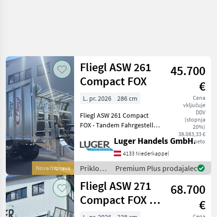
Fliegl ASW 261
45.700
Compact FOX
€
L. pr. 2026
286 cm
Cena
vključuje
DDV
Fliegl ASW 261 Compact
(stopnja
FOX - Tandem Fahrgestell -
20%)
zul. Gesamtgewicht 20.000
38.083,33 €
Luger Handels GmbH.
neto
kg (18.000 kg Achslast, 2.000
kg Stützlast) - hydraulischer
4133 Niederkappel
Stützfuß - 2- Kreis Dru
Priklopniki
Premium Plus prodajalec
Nova naprava
/ Fliegl
Fliegl ASW 271
68.700
Compact FOX -
€
Dosierwalzen
Cena