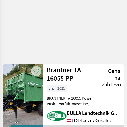
Brantner TA
Cena
16055 PP
na
zahtevo
L. pr. 2025
BRANTNER TA 16055 Power
Push + Vorführmaschine, Bj.
2025 - **sofort verfügbar**
BULLA Landtechnik GmbH
+ 40 km/h Ausführung +
Bereifung 560/60 R 22.5 BKT
8954 Mitterberg /Sankt Martin
FL 630 + Druckluftbremse