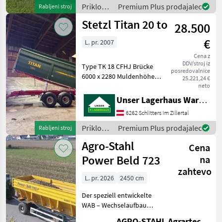
Regler • 40 km/h m
Priklopniki
Premium Plus prodajalec
Rabljeni stroj
/ Fliegl
Stetzl Titan 20 to
28.500
€
L. pr. 2007
Cena z
DDV/stroj iz
Type TK 18 CFHJ Brücke
posredovalnice
6000 x 2280 Muldenhöhe
25.221,24 €
1500 mm, Aufsatzwände
neto
600 mm Bereifung 550/60-
Unser Lagerhaus Warenhandelsges.m.b.H.
22.5 Untenanhängung
6262 Schlitters im Zillertal
Frontgitter abklappbar
Eigengewicht 5.150 kg
Priklopniki
Premium Plus prodajalec
Rabljeni stroj
HZLGG 2
/ Stetzl
Agro-Stahl
Cena
Power Beld 723
na
zahtevo
L. pr. 2026
2450 cm
Der speziell entwickelte
WAB – Wechselaufbau
eignet sich hervorragend
AGRO-STAHL Agrartechnik und Stahlbau GmbH