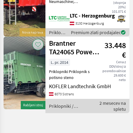
Neumaschine;
(stopnja
Seriennummer/Fahrgestellnummer:
20%)
101.071 €
WO09318224P1K59805;
LTC - Herzogenburg
neto
Höchstgeschwindigkeit
3130 Herzogenburg
(km/h): 40; Typ der
Anhängerbremse:
Priklopniki
Premium zlati prodajalec
Nova naprava
Pneumatisch; Anhängeart:
/
Brantner
33.448
Krampe
TA24065 Power
€
Push
L. pr. 2014
Cena z
DDV/stroj iz
posredovalnice
Priklopniki Priklopnik s
29.600 €
potisno steno
neto
KOFLER Landtechnik GmbH
6073 Sistrans
2 mesecev na
Rabljeni stroj
Priklopniki /
spletu
Brantner