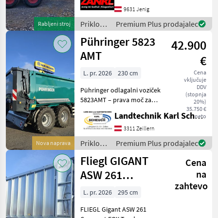
zadnja klapa - tandem os - v
9631 Jenig
dobrem rabljenem stanju!
Priklopniki
Premium Plus prodajalec
Rabljeni stroj
/
Pühringer 5823
42.900
Sonstige
AMT
€
L. pr. 2026
230 cm
Cena
vključuje
DDV
Pühringer odlagalni voziček
(stopnja
5823AMT – prava moč za
20%)
profesionalce Pühringer
35.750 €
Landtechnik Karl Scheuch
neto
5823AMT je najboljša
rešitev za kmete in izvajalce
3311 Zeillern
kmetijskih storitev, ki ne
Priklopniki
Premium Plus prodajalec
Nova naprava
želijo sklep
/
Fliegl GIGANT
Cena
Pühringer
ASW 261
na
zahtevo
Vollausstattung
L. pr. 2026
295 cm
FLIEGL Gigant ASW 261