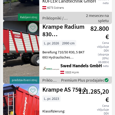
KOFLER Landtechnik GmbH
neto
DIN-Zugöse 40 (Ø 40 mm)
6073 Sistrans
Parabelfederung TITAN-
Aggregat hydraulischer
2 mesecev na
Rabljeni stroj
Priklopniki /
Stützfuß 2-Kreis-Druckl
spletu
Fliegl
Krampe Radium
82.800
830
€
Häckselwagen
L. pr. 2026
2990 cm
Cena
vključuje
DDV
Bereifung 710/50 R30, 5 BKT
(stopnja
693 Hydraulisches
20%)
Fahrwerk
69.000 €
Swed Handels GmbH
neto
Nachlauflenkachse mit
Vorbereitung elektronische
3383 Hürm
Zwangslenkung
Priklopniki
Premium Plus prodajalec
predstavitveni stroj
Verteilerwalzen Kratzboden
/
Krampe AS 750.2
mit 14 x 50 Kette
121.285,20
Krampe
€
L. pr. 2023
Cena
vključuje
Klassifizierung:
DDV