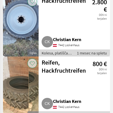
Hackfruchtreifen
2.800
Druga kolesa,
platišča in
€
pnevmatike
DDV ni
terjalen
Christian Kern
7442 Lockenhaus
Kolesa, platišča in
1 mesec na spletu
Oglas
pnevmatike /
Reifen,
800 €
Druga kolesa,
platišča in
Hackfruchtreifen
DDV ni
pnevmatike
terjalen
Christian Kern
7442 Lockenhaus