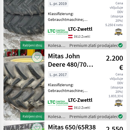
R42
600/65R34
L. pr. 2019
Cena
vključuje
600/65R38
DDV
Klassifizierung:
(stopnja
Gebrauchtmaschine;
20%)
MARKETPLACE
Maschinentyp: Traktor;
5.250 € neto
LTC-Zwettl
Reifentyp: Rad; Hersteller
Ponudbe
Mali
Marketplace
und Baureihe der
3910 Zwettl
trgovcev
oglasi
passenden Maschine: John
Kolesa,
Premium zlati prodajalec
Rabljeni stroj
Deere; Anbauposition der
platišča
Mitas John
Räder/Reifen
2.200
in
pnevmatike
Deere 480/70
€
/ Mitas
R30
L. pr. 2017
Cena
vključuje
DDV
Klassifizierung:
(stopnja
Gebrauchtmaschine;
20%)
Reifentyp: Rad; Hersteller
1.833,33 €
LTC-Zwettl
neto
und Baureihe der
passenden Maschine: John
3910 Zwettl
Deere ; Anbauposition der
Kolesa,
Premium zlati prodajalec
Rabljeni stroj
Räder/Reifen: Hinten;
platišča
Mitas 650/65R38
Anzahl der R
2.550
in