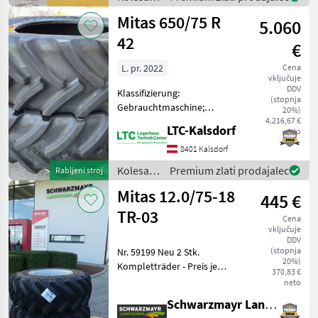
platišča
Mitas 650/75 R
5.060
in
pnevmatike
42
€
/ Mitas
L. pr. 2022
Cena
vključuje
DDV
Klassifizierung:
(stopnja
Gebrauchtmaschine;
20%)
Reifentyp: Reifen Kolesa,
4.216,67 €
LTC-Kalsdorf
neto
platišča in pnevmatike
Druga kolesa, platišča in
8401 Kalsdorf
pnevmatike
Kolesa,
Premium zlati prodajalec
Rabljeni stroj
platišča
Mitas 12.0/75-18
445 €
in
pnevmatike
TR-03
Cena
/ Mitas
vključuje
DDV
(stopnja
Nr. 59199 Neu 2 Stk.
20%)
Kompletträder - Preis je
370,83 €
Stück - 12.0/75-18 Mitas TR
neto
03 Profil - mit 12 PR
Schwarzmayr Landtechnik GmbH - Aurolzmünster
Tragfähigkeit - mit 8-