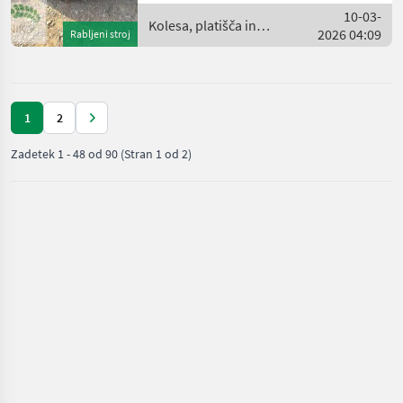
pnevmatike
10-03-
Kolesa, platišča in
2026 04:09
Rabljeni stroj
pnevmatike / Mitas
1
2
Zadetek
1
-
48
od
90
(Stran 1 od 2)