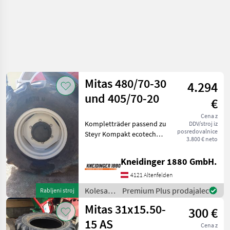
Mitas 480/70-30
4.294
und 405/70-20
€
Cena z
Kompletträder passend zu
DDV/stroj iz
posredovalnice
Steyr Kompakt ecotech
3.800 € neto
Vorne fixe Felgen hinten
verstellfelgen Mitas 480/70-
Kneidinger 1880 GmbH.
30 Mitas 405/70-20 Kolesa,
platišča in pnevmatike
4121 Altenfelden
Druga
Kolesa,
Premium Plus prodajalec
Rabljeni stroj
platišča
Mitas 31x15.50-
300 €
in
pnevmatike
15 AS
Cena z