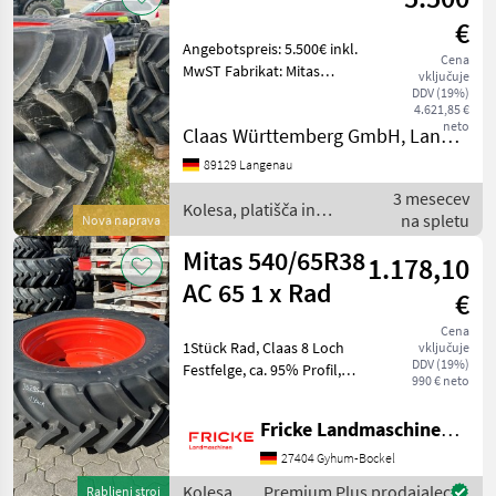
€
Angebotspreis: 5.500€ inkl.
Cena
MwST Fabrikat: Mitas
vključuje
Modell: AC65 Anzahl: 2x
DDV (19%)
4.621,85 €
540/65 R28 & 2x 650/65 R38
neto
Claas Württemberg GmbH, Langenau
Standort: Langenau
Profiltiefe: 100% Gerne
89129 Langenau
können Sie zu einer
3 mesecev
Kolesa, platišča in
na spletu
Nova naprava
pnevmatike / Mitas
Mitas 540/65R38
1.178,10
AC 65 1 x Rad
€
Cena
1Stück Rad, Claas 8 Loch
vključuje
DDV (19%)
Festfelge, ca. 95% Profil,
990 € neto
neuwertig Kolesa, platišča
in pnevmatike Druga
Fricke Landmaschinen GmbH
kolesa, platišča in
pnevmatike
27404 Gyhum-Bockel
Kolesa,
Premium Plus prodajalec
Rabljeni stroj