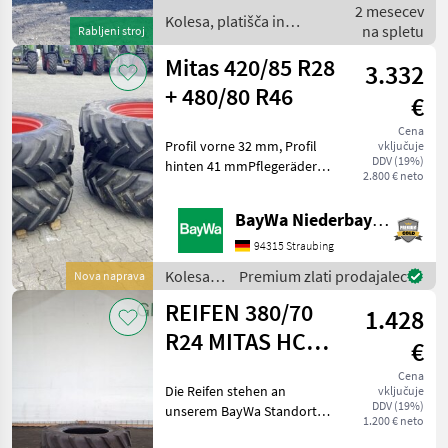
2 mesecev
mm, ET -77 Kolesa, platišča
Kolesa, platišča in
na spletu
in pnevmatike D
Rabljeni stroj
pnevmatike / Mitas
Mitas 420/85 R28
3.332
+ 480/80 R46
€
Cena
Profil vorne 32 mm, Profil
vključuje
DDV (19%)
hinten 41 mmPflegeräder
2.800 € neto
passend zu Fendt 714 -
Spur 1800mmMitas 480/80
BayWa Niederbayern
R46 hinten, Bolzen 8 ET -10,
Lochkreis 275, Flanschmaß
94315 Straubing
1780mmMitas
Kolesa,
Premium zlati prodajalec
Nova naprava
platišča
REIFEN 380/70
1.428
in
pnevmatike
R24 MITAS HC
€
/ Mitas
2ST
Cena
Die Reifen stehen an
vključuje
DDV (19%)
unserem BayWa Standort in
1.200 € neto
DE-89155 Erbach.Gerne