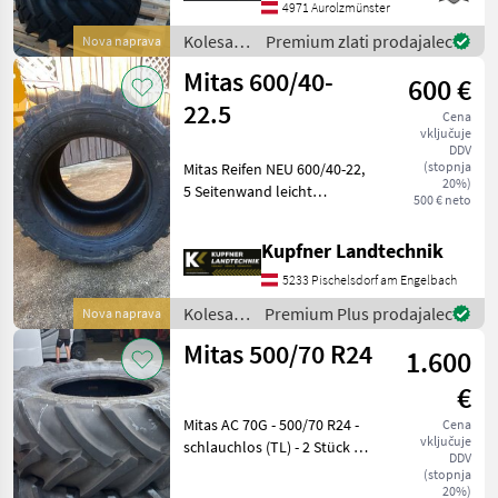
Lochfelge - mit 220mm
4971 Aurolzmünster
Innenloch - mit 3
Kolesa,
Premium zlati prodajalec
Nova naprava
platišča
Mitas 600/40-
600 €
in
pnevmatike
22.5
Cena
/ Mitas
vključuje
DDV
(stopnja
Mitas Reifen NEU 600/40-22,
20%)
5 Seitenwand leicht
500 € neto
beschädigt, Reifen ist
technisch in Ordnung! 2
Kupfner Landtechnik
Stück vorhanden. dvojna
kolesa: širok - širok, Tip
5233 Pischelsdorf am Engelbach
stroja: Tovornjak/
Kolesa,
Premium Plus prodajalec
Nova naprava
platišča
Mitas 500/70 R24
1.600
in
pnevmatike
€
/ Mitas
Mitas AC 70G - 500/70 R24 -
Cena
vključuje
schlauchlos (TL) - 2 Stück -
DDV
ca. 35 mm Restprofil -
(stopnja
empfoholene Felge: DW 16L
20%)