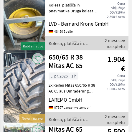
Cena
Kolesa, platišča in
vključuje
pnevmatike Druga kolesa,
DDV (19%)
platišča in pnevmatike
2.390 € neto
LVD - Bernard Krone GmbH
48480 Spelle
2 mesecev
Kolesa, platišča in
na spletu
Rabljeni stroj
pnevmatike / Mitas
650/65 R 38
1.904
Mitas AC 65
€
L. pr. 2026
1 h
Cena
vključuje
DDV (19%)
2x Reifen Mitas 650/65 R 38
1.600 € neto
AC 65 aus Umräderung
eines werksneuen Traktors.
LAREMO GmbH
Reifen waren noch nicht im
07957 Langenwetzendorf
Einsatz. Herstellung 3.KW
2026 Lastindex: 157 D 160
2 mesecev
Nova naprava
Kolesa, platišča in
A8 Preis
na spletu
pnevmatike / Mitas
Mitas AC 65
5.500