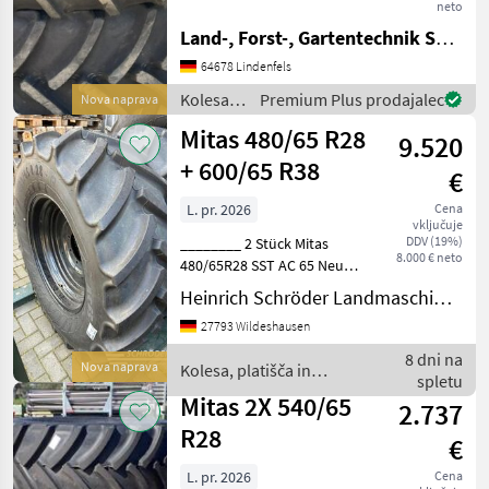
- DOT 2526 // KW 25 - 2026
neto
Info: wegen Ummontage
Land-, Forst-, Gartentechnik Seitz e.K.
abgezugeben Kolesa,
64678 Lindenfels
platišča in pnevmatike
Druga kolesa
Kolesa,
Premium Plus prodajalec
Nova naprava
platišča
Mitas 480/65 R28
9.520
in
pnevmatike
+ 600/65 R38
€
/ Mitas
L. pr. 2026
Cena
vključuje
DDV (19%)
________ 2 Stück Mitas
8.000 € neto
480/65R28 SST AC 65 Neu
mit Felge schwarz lackiert, 2
Heinrich Schröder Landmaschinen KG Wildeshausen
Stück Mitas 600/65R38 SST
27793 Wildeshausen
AC 65 Neu mit Felge
schwarz lackiert, Passend
8 dni na
Nova naprava
Kolesa, platišča in
zum Valtra G135
spletu
pnevmatike / Mitas
Mitas 2X 540/65
2.737
R28
€
L. pr. 2026
Cena