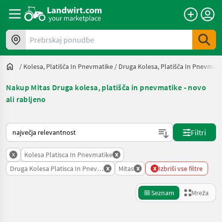
Prebrskaj ponudbe
/
Kolesa, Platišča In Pnevmatike
/
Druga Kolesa, Platišča In Pnevmati
Nakup Mitas Druga kolesa, platišča in pnevmatike - novo
ali rabljeno
Tako je razvrščeno na Landwirt.com
Filtri
x
x
Kolesa Platisca In Pnevmatike
x
x
x
Druga Kolesa Platisca In Pnevmatike
Mitas
Izbriši vse filtre
Seznam
Mreža