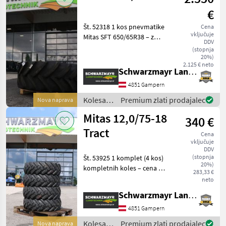
pnevmatike
€
/ Mitas
Št. 52318 1 kos pnevmatike
Cena
vključuje
Mitas SFT 650/65R38 – z
DDV
nosilnostjo 157D NOVO,
(stopnja
brez montaže Prodajna
20%)
2.125 € neto
ekipa podjetja
Schwarzmayr Landtechnik GmbH - Gampern
Schwarzmayr vam bo z
4851 Gampern
veseljem predstavila
napravo/
Kolesa,
Premium zlati prodajalec
Nova naprava
platišča
Mitas 12,0/75-18
340 €
in
pnevmatike
Tract
Cena
/ Mitas
vključuje
DDV
(stopnja
Št. 53925 1 komplet (4 kos)
20%)
kompletnih koles – cena na
283,33 €
kos 340, – vključno z DDV -
neto
12.0/75-18 - Mitas Traction
Schwarzmayr Landtechnik GmbH - Gampern
TR-03 - z 12 PL - z indeksom
116 A8 - NOVO Prodajna
4851 Gampern
Kolesa,
Premium zlati prodajalec
Nova naprava