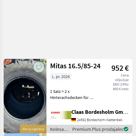
Mitas 16.5/85-24
952 €
Cena
L. pr. 2026
vključuje
DDV (19%)
800 € neto
1 Satz = 2 x
Hinterachsdecken für
Mähdrescher
"NEUZUSTAND" Kolesa,
Claas Bordesholm GmbH
platišča in pnevmatike
24582 Bordesholm-Wattenbek
Druga kolesa, platišča in
pnevmatike
Kolesa,
Premium Plus prodajalec
Nova naprava
platišča