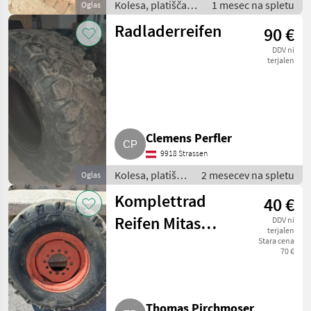
Kolesa, platišča in
1 mesec na spletu
Oglas
pnevmatike /
Radladerreifen
90 €
Druga kolesa,
platišča in
DDV ni
pnevmatike
terjalen
Clemens Perfler
9918 Strassen
Kolesa, platišča
2 mesecev na spletu
Oglas
in pnevmatike /
Komplettrad
40 €
Druga kolesa,
platišča in
Reifen Mitas
DDV ni
pnevmatike
terjalen
12,5-18
Stara cena
70 €
Thomas Pirchmoser