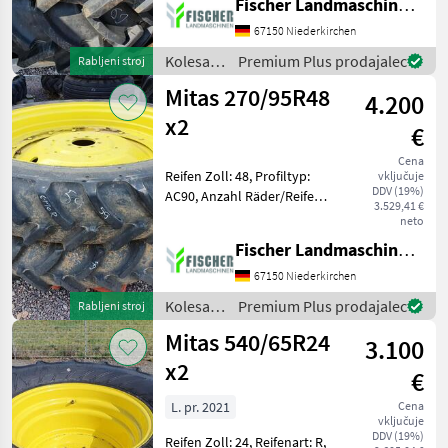
Fischer Landmaschinen GmbH
67150 Niederkirchen
Kolesa,
Premium Plus prodajalec
Rabljeni stroj
platišča
Mitas 270/95R48
4.200
in
pnevmatike
x2
€
/ Mitas
Cena
Reifen Zoll: 48, Profiltyp:
vključuje
DDV (19%)
AC90, Anzahl Räder/Reifen:
3.529,41 €
2 Stck., Lochzahl: 8 Anz.
neto
________ LI 144A8 / 141B
Fischer Landmaschinen GmbH
W10x48 Kolesa, platišča in
pnevmatike Druga kolesa,
67150 Niederkirchen
pl
Kolesa,
Premium Plus prodajalec
Rabljeni stroj
platišča
Mitas 540/65R24
3.100
in
pnevmatike
x2
€
/ Mitas
L. pr. 2021
Cena
vključuje
DDV (19%)
Reifen Zoll: 24, Reifenart: R,