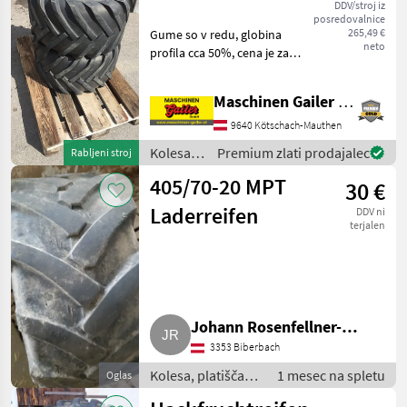
/ Mitas
DDV/stroj iz
posredovalnice
265,49 €
Gume so v redu, globina
neto
profila cca 50%, cena je za
obe! Veselimo se vašega
povpraševanja! Tip stroja:
Maschinen Gailer GmbH
Drugi, Konstrukcijska
forma: Diagonala
9640 Kötschach-Mauthen
pnevmatike, Premer obroč
Kolesa,
Premium zlati prodajalec
Rabljeni stroj
platišča
405/70-20 MPT
30 €
in
pnevmatike
Laderreifen
DDV ni
/ Mitas
terjalen
Johann Rosenfellner-
3353 Biberbach
Haberfellner
Kolesa, platišča in
1 mesec na spletu
Oglas
pnevmatike /