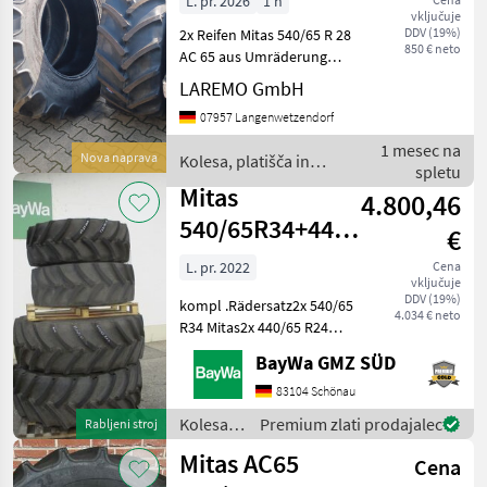
L. pr. 2026
1 h
vključuje
DDV (19%)
2x Reifen Mitas 540/65 R 28
850 € neto
AC 65 aus Umräderung
eines werksneuen Traktors.
LAREMO GmbH
Reifen waren noch nicht im
07957 Langenwetzendorf
Einsatz. Herstellung 4.KW
2026 Lastindes 142 D 145 A8
1 mesec na
Nova naprava
Kolesa, platišča in
Preis
spletu
pnevmatike / Mitas
Mitas
4.800,46
540/65R34+440/65R24
€
#358
L. pr. 2022
Cena
vključuje
DDV (19%)
kompl .Rädersatz2x 540/65
4.034 € neto
R34 Mitas2x 440/65 R24
Mitaspassend zu Fendt 200
BayWa GMZ SÜD
Vario Kolesa, platišča in
pnevmatike Druga kolesa,
83104 Schönau
platišča in pnevmatike
Kolesa,
Premium zlati prodajalec
Rabljeni stroj
platišča
Mitas AC65
Cena
in