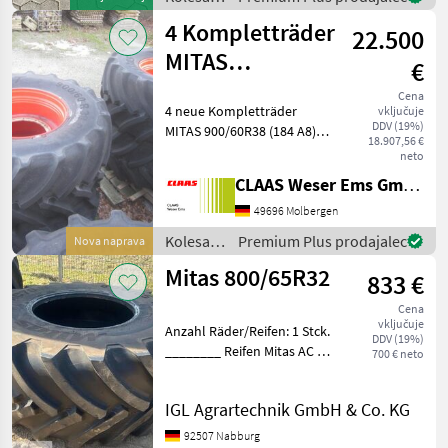
platišča
4 Kompletträder
22.500
in
pnevmatike
MITAS
€
/ Mitas
900/60R38,
Cena
4 neue Kompletträder
vključuje
XERION 4000
DDV (19%)
MITAS 900/60R38 (184 A8),
18.907,56 €
12-Loch, passend zum
neto
CLAAS XERION 4000.
CLAAS Weser Ems GmbH
Angebotspreis inkl. 19%
MwSt. Der Standort kann
49696 Molbergen
sich ändern, bitte vor
Kolesa,
Premium Plus prodajalec
Nova naprava
Besicht
platišča
Mitas 800/65R32
833 €
in
pnevmatike
Cena
/ Mitas
vključuje
Anzahl Räder/Reifen: 1 Stck.
DDV (19%)
________ Reifen Mitas AC 70
700 € neto
N Gebraucht Stollen
ungleich abgefahren Profil
IGL Agrartechnik GmbH & Co. KG
ca 50 % 1 Stück vorhanden
Kolesa, platišča in
92507 Nabburg