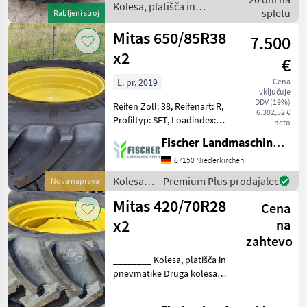
Kolesa, platišča in
spletu
Rabljeni stroj
pnevmatike / Mitas
Mitas 650/85R38
7.500
x2
€
L. pr. 2019
Cena
vključuje
DDV (19%)
Reifen Zoll: 38, Reifenart: R,
6.302,52 €
Profiltyp: SFT, Loadindex:
neto
176, Anzahl Räder/Reifen: 2
Fischer Landmaschinen GmbH
Stck., Speedindex: A8,
Standardreifen ________
67150 Niederkirchen
Kolesa, platišča in pnevm
Kolesa,
Premium Plus prodajalec
Nova naprava
platišča
Mitas 420/70R28
Cena
in
pnevmatike
x2
na
/ Mitas
zahtevo
________ Kolesa, platišča in
pnevmatike Druga kolesa,
platišča in pnevmatike