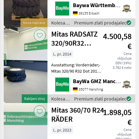
steht Ihnen Herr Straub
Baywa Württemberg
unter Tel.: 07305 173 52 für
Ihre Anfrage zur
89155 Erbach
Verfügung!Mitas 380/70R24
Kolesa,
Premium zlati prodajalec
Nova naprava
platišča
Mitas RADSATZ
4.500,58
in
pnevmatike
320/90R32
€
/ Mitas
320/90R50
L. pr. 2014
Cena
vključuje
DDV (19%)
Ausstattung: Vorderräder;-
3.782 € neto
Mitas 320/90 R32 Dot 2014-
Kock und Sohn Felgen
BayWa GMZ Manching
W10x32 - Lochkreis
8x405mm - Mittelloch
85077 Manching
360mm - Restprofil ca. 40
Kolesa,
Premium zlati prodajalec
Rabljeni stroj
%- Einpresstiefe 55mm /
platišča
Mitas 360/70 R24
1.898,05
in
pnevmatike
RÄDER
€
/ Mitas
L. pr. 2023
Cena
vključuje
DDV (19%)