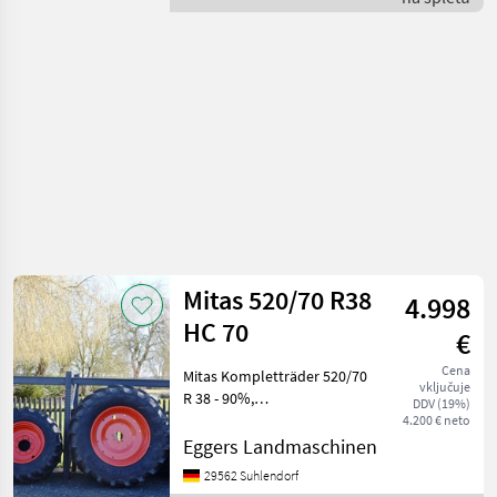
pnevmatike / Mitas
Mitas 520/70 R38
4.998
HC 70
€
Cena
Mitas Kompletträder 520/70
vključuje
R 38 - 90%,
DDV (19%)
Nabendurchmesser: 150
4.200 € neto
mm, Lochkreis: 203 mm, 8-
Eggers Landmaschinen
Loch-Felge,
29562 Suhlendorf
Bolzendurchmesser: 22