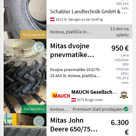
583,33 €
hitrosti (SI): 40 km/h (SI: A8),
neto
Mitas
Schabler Landtechnik GmbH & CoKG
Indeks nosilnosti (LI): LI:
112 (1120 kg), Brez cev
8413 St. Georgen an der Stiefing
Michelin
13 dni na
Kolesa, platišča in
spletu
Nova naprava
BKT
pnevmatike / Mitas
Mitas dvojne
950 €
Trelleborg
pnevmatike
Cena
vključuje
10.0/75-15.3AS
Alliance
DDV
(stopnja
Dvojne pnevmatike 10.0/75-
5L
20%)
15.3AS 5L Kolesa, platišča in
Fendt
791,67 €
pnevmatike Druga kolesa,
neto
platišča in pnevmatike
Prikaži
MAUCH Gesellschaft m.b.H. & Co.KG
vse
5274 Burgkirchen
(33)
Kolesa,
Premium zlati prodajalec
Rabljeni stroj
MODEL
platišča
Mitas John
6.300
in
pnevmatike
Deere 650/75
€
/ Mitas