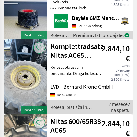
Lochkreis
1.595 € neto
6x205mmMittelloch
160mmEinpresstiefe -20
BayWa GMZ Manching
Jetzt auch über WhatsApp
erreichbar: 0049 151 16 17
85077 Manching
47 63 Kolesa, platišča in
Kolesa,
Premium zlati prodajalec
Rabljeni stroj
pnevmatike Druga kolesa,
platišča
Komplettradsatz
platišča i
2.844,10
in
pnevmatike
Mitas AC65
€
/ Mitas
600/65R34
Cena
Kolesa, platišča in
vključuje
pnevmatike Druga kolesa,
DDV (19%)
platišča in pnevmatike
2.390 € neto
LVD - Bernard Krone GmbH
48480 Spelle
2 mesecev
Kolesa, platišča in
na spletu
Rabljeni stroj
pnevmatike / Mitas
Mitas 600/65R38
2.844,10
AC65
€