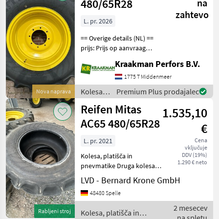
pnevmatike
480/65R28
na
/ Mitas
zahtevo
L. pr. 2026
== Overige details (NL) ==
prijs: Prijs op aanvraag
Quantity: 1 Unit: Stuk
Kraakman Perfors B.V.
Kolesa, platišča in
pnevmatike Druga kolesa,
1775 T Middenmeer
platišča in pnevmatike
Kolesa,
Premium Plus prodajalec
Nova naprava
platišča
Reifen Mitas
1.535,10
in
pnevmatike
AC65 480/65R28
€
/ Mitas
L. pr. 2021
Cena
vključuje
DDV (19%)
Kolesa, platišča in
1.290 € neto
pnevmatike Druga kolesa,
platišča in pnevmatike
LVD - Bernard Krone GmbH
48480 Spelle
2 mesecev
Rabljeni stroj
Kolesa, platišča in
na spletu