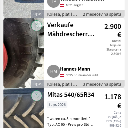
6321 Angath
Kolesa, platišča
2 mesecev na spletu
Oglas
in pnevmatike /
Verkaufe
2.900
Druga kolesa,
platišča in
Mähdrescherreifen
€
pnevmatike
680/85 R32
DDV ni
terjalen
Stara cena
2.500 €
Hannes Mann
3595 Brunn an der Wild
Kolesa, platišča
3 mesecev na spletu
Oglas
in pnevmatike /
Mitas 540/65R34
1.178
Druga kolesa,
platišča in
€
L. pr. 2026
pnevmatike
Cena
vključuje
* waren ca. 5 h montiert * -
DDV (19%)
Typ. AC 65 - Preis pro Stück
989,92 €