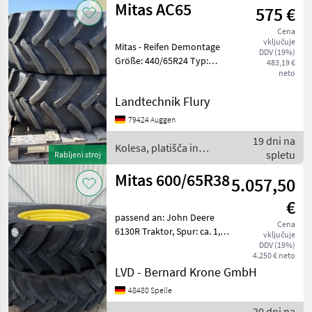
Mitas AC65
575 €
in
pnevmatike
Cena
/ Mitas
vključuje
Mitas - Reifen Demontage
DDV (19%)
Größe: 440/65R24 Typ:
483,19 €
neto
AC65 Demontage von
Vorführschlepper ca. 150Bh
Landtechnik Flury
gelaufen
Stollenhöhe:35mm (Neu
79424 Auggen
38mm) Keine Schäden!!
19 dni na
Sofort Verfü
Kolesa, platišča in
spletu
Rabljeni stroj
pnevmatike / Mitas
Mitas 600/65R38
5.057,50
€
passend an: John Deere
Cena
6130R Traktor, Spur: ca. 1,
vključuje
83 m, Radanschluss:
DDV (19%)
4.250 € neto
8/220/275, 2 St. 600/65R38
LVD - Bernard Krone GmbH
Mitas, Baujahr: 2022,
Tragfähigkeit: 153D,
48480 Spelle
Festfelge, Farbe: John-De
20 dni na