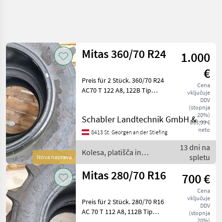
Natančnejše
iskanje
Mitas 360/70 R24
1.000
Kategorija
Država
Filtri
4
€
Preis für 2 Stück. 360/70 R24
Cena
Prikaži 90
TRENUTNA
AC70 T 122 A8, 122B Tip
Ponastavi
vključuje
POT
rezultatov
stroja: Traktorji, Indeks
DDV
(stopnja
hitrosti (SI): 50 km/h (SI: B),
Kmetijska
20%)
Schabler Landtechnik GmbH & CoKG
tehnika
Indeks nosilnosti (LI): LI:
833,33 €
122 (1500 kg), Brez cevi
neto
Kolesa
8413 St. Georgen an der Stiefing
Platisca In
13 dni na
Pnevmatike
Kolesa, platišča in
spletu
Nova naprava
Druga Kolesa
pnevmatike / Mitas
Platisca In
Mitas 280/70 R16
700 €
Pnevmatike
Mitas
Cena
vključuje
Preis für 2 Stück. 280/70 R16
DDV
IZBERITE
AC 70 T 112 A8, 112B Tip
(stopnja
KATEGORIJO
20%)
stroja: Traktorji, Indeks