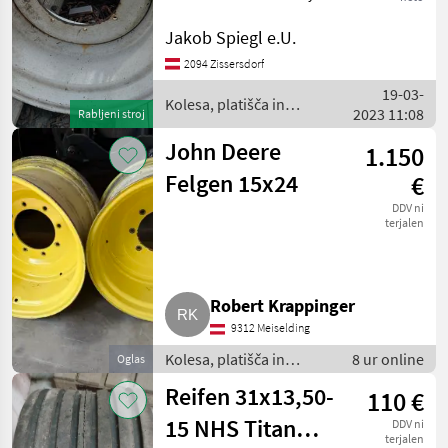
CVT LWB Tip stroja:
Titan
Traktorji, Premer obroča: 28
Jakob Spiegl e.U.
palcev, platišča Kolesa,
2094 Zissersdorf
platišča in pnevmatike
Michelin
19-03-
Druga kolesa, platišč
Kolesa, platišča in
2023 11:08
Rabljeni stroj
BKT
pnevmatike / Titan
John Deere
1.150
Trelleborg
Felgen 15x24
€
DDV ni
Mitas
terjalen
Alliance
Prikaži
Robert Krappinger
vse
9312 Meiselding
(33)
Kolesa, platišča in
8 ur online
Oglas
MARKETPLACE
pnevmatike / Druga
Reifen 31x13,50-
110 €
kolesa, platišča in
Ponudbe
Mali
Marketplace
pnevmatike
15 NHS Titan
DDV ni
trgovcev
oglasi
terjalen