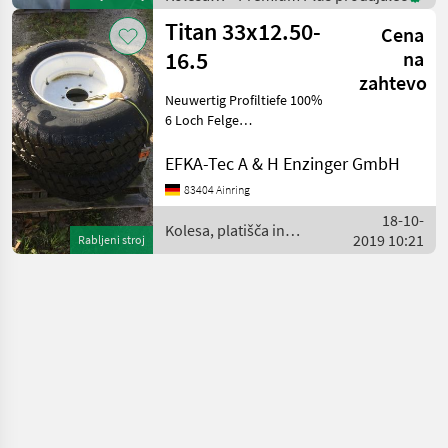
platišča in pnevmati
platišča
Titan 33x12.50-
Cena
in
pnevmatike
16.5
na
/ Titan
zahtevo
Neuwertig Profiltiefe 100%
6 Loch Felge
Schraubendurchmesser 18
mm Nabendurchmesser 12
EFKA-Tec A & H Enzinger GmbH
cm Lochkreis 15 cm
83404 Ainring
Festfelge ET 5 cm Passend
18-10-
für New Holland Boomer
Kolesa, platišča in
2019 10:21
Rabljeni stroj
pnevmatike / Titan