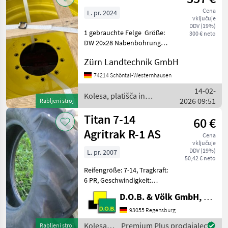
pnevmatike
Cena
L. pr. 2024
/ Titan
vključuje
DDV (19%)
1 gebrauchte Felge Größe:
300 € neto
DW 20x28 Nabenbohrung:
281 mm Lochkreis: 335
Zürn Landtechnik GmbH
mm 10 Loch mit 22 mm
Durchmesser zylindrisch
74214 Schöntal-Westernhausen
Schüsselstärke: 12 mm
14-02-
Lattenmaß: 250 / 300 m
Kolesa, platišča in
2026 09:51
Rabljeni stroj
pnevmatike / Titan
Titan 7-14
60 €
Agritrak R-1 AS
Cena
vključuje
DDV (19%)
L. pr. 2007
50,42 € neto
Reifengröße: 7-14, Tragkraft:
6 PR, Geschwindigkeit:
76A8, Tubeless=
D.O.B. & Völk GmbH, Filiale Regensburg
Schlauchlos, (Interne
Nr.571) Kolesa, platišča in
93055 Regensburg
pnevmatike Druga kolesa,
Kolesa,
Premium Plus prodajalec
Rabljeni stroj