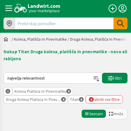
Prebrskaj ponudbe
/
Kolesa, Platišča In Pnevmatike
/
Druga Kolesa, Platišča In Pnevmati
Nakup Titan Druga kolesa, platišča in pnevmatike - novo ali
rabljeno
Tako je razvrščeno na Landwirt.com
Filtri
x
x
Kolesa Platisca In Pnevmatike
x
x
x
Druga Kolesa Platisca In Pnevmatike
Titan
Izbriši vse filtre
Seznam
Mreža