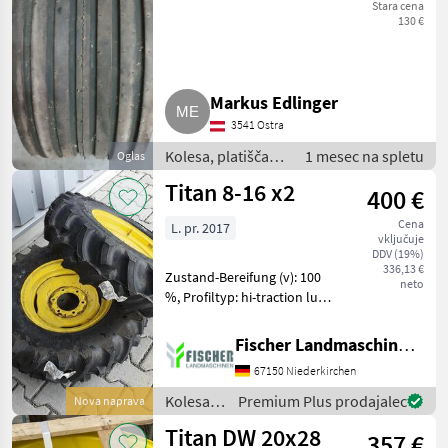
FLO-TRAC RIB
Stara cena
130 €
Markus Edlinger
3541 Ostra
Kolesa, platišča in
1 mesec na spletu
Oglas
pnevmatike /
Titan 8-16 x2
400 €
Druga kolesa,
platišča in
Cena
L. pr. 2017
pnevmatike
vključuje
DDV (19%)
336,13 €
Zustand-Bereifung (v): 100
neto
%, Profiltyp: hi-traction lug
________ Kolesa, platišča in
pnevmatike Druga kolesa,
Fischer Landmaschinen GmbH
platišča in pnevmatike
67150 Niederkirchen
Kolesa,
Premium Plus prodajalec
Nova naprava
platišča
Titan DW 20x28
357 €
in