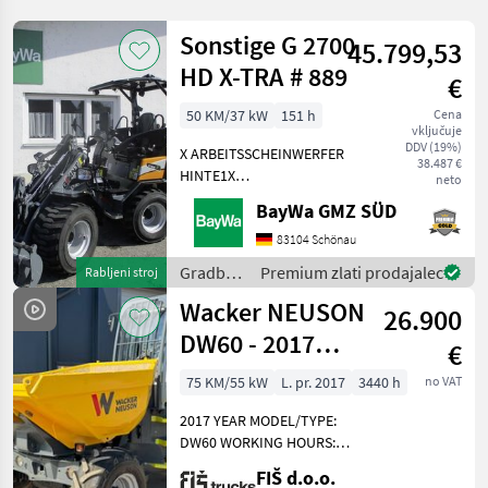
Sonstige G 2700
45.799,53
HD X-TRA # 889
€
50 KM/37 kW
151 h
Cena
vključuje
DDV (19%)
X ARBEITSSCHEINWERFER
38.487 €
HINTE1X
neto
ARBEITSSCHEINWERFER
BayWa GMZ SÜD
VORNE1X
HECKGEWICHTSPLATTE 62
83104 Schönau
KG1X
Gradbeni
Premium zlati prodajalec
Rabljeni stroj
HYDRAULIKKREISLAUF
stroji /
Wacker NEUSON
DPPPEL31X15.50-15
26.900
Sonstige
SKIDDATENBESCHEINIGUNG
DW60 - 2017
€
BRD 20 KMDRUCKFREIER
YEAR - 3440
75 KM/55 kW
L. pr. 2017
3440 h
no VAT
HOURS
2017 YEAR MODEL/TYPE:
DW60 WORKING HOURS:
3.440 h ENGINE: DIESEL
FIŠ d.o.o.
PERKINS - 55 kW WEIGHT: