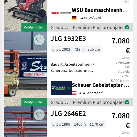
gepflegt 11000 € zzgl. MwSt.
neto
(ausweisbar) Finanzierung
WSU Baumaschinenhandel u. Gerätevermietung GmbH
und Lieferung
82439 Großweil
Deutschlandweit möglich!
Mieten ab 67, - € Be
Gradbeni
Premium Plus prodajalec
Rabljeni stroj
stroji /
JLG 1932E3
7.080
Yanmar
€
L. pr. 2002
723 h
825 cm
Cena
vključuje
Bauart: Arbeitsbühnen /
DDV
Scherenarbeitsbühne,
(stopnja
Tragkraft: 230kg, Hubhöhe:
20%)
5.900 € neto
5800mm, Bauhöhe:
Schauer Gabelstapler GmbH
2135mm, Batterie: Trojan
8424 Gabersdorf
PzS 24V Zustand: Neu,
Bereifung vorne: Bandagen
Gradbeni
Premium Plus prodajalec
Rabljeni stroj
Ein
stroji /
JLG 2646E2
7.080
JLG
€
L. pr. 1999
1406 h
1170 cm
Cena