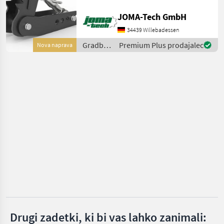
verwandelt diesen in einen
BIG
JOMA-Tech GmbH
Allrounder für Verlade- und
Sortierarbeiten wie Holz,
34439 Willebadessen
Kinshofer
Steine usw.,
Gradbeni
Premium Plus prodajalec
Nova naprava
stroji /
Auger Torque
Joma-
Tech
A&T Anbaugeräte
CAT
Prikaži
vse
(37)
MARKETPLACE
Ponudbe
Mali
Marketplace
trgovcev
oglasi
Drugi zadetki, ki bi vas lahko zanimali: