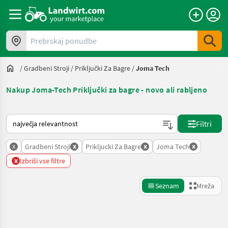
Prebrskaj ponudbe
/
Gradbeni Stroji
/
Priključki Za Bagre
/
Joma Tech
Nakup Joma-Tech Priključki za bagre - novo ali rabljeno
Tako je razvrščeno na Landwirt.com
Filtri
x
x
x
x
Gradbeni Stroji
Prikljucki Za Bagre
Joma Tech
x
Izbriši vse filtre
Seznam
Mreža