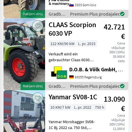
5.148 kg LIFT / PAYLOAD
3303 Gomilsko
CAPACITY: 6.000 kg 4x4
Gradbeni
Premium Plus prodajalec
Rabljeni stroj
DRIVE HYDROSTATIC DRIV
stroji /
CLAAS Scorpion
42.721
Wacker
Neuson
6030 VP
€
122 KM/90 kW
L. pr. 2015
Cena
vključuje
DDV (19%)
Verkauft wird ein
35.900 €
gebrauchter Claas 6030
neto
Varipower Teleskoplader -
D.O.B. & Völk GmbH, Filiale Regensburg
Kramer
Schnellwechselplatte
93055 Regensburg
hydraulisch - Handgas mit
Gradbeni
Premium Plus prodajalec
Rabljeni stroj
Langsamfahreinrichtung -
stroji /
Yanmar SV08-1C
Motorvorwärmung ü
13.090
Claas
€
10 KM/7 kW
L. pr. 2022
750 h
Cena
vključuje
Yanmar Microbagger SV08-
DDV (19%)
1C Bj. 2022 ca. 750 Std,
11.000 €