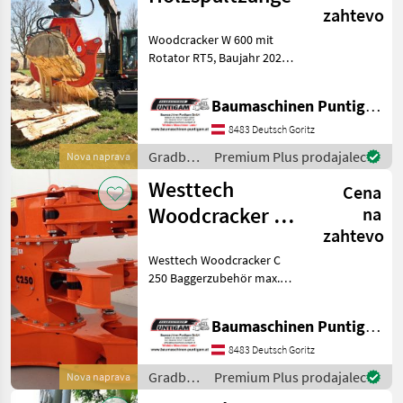
zahtevo
Woodcracker W 600 mit
Rotator RT5, Baujahr 2023,
Trägergerät 4-6 t Bagger,
Gewicht: 310kg, Spaltkraft
Baumaschinen Puntigam GmbH
bei 240 bar = 26t,
Zangenöffnung 620 mm,
8483 Deutsch Goritz
Ölmenge 25-60 lt, Betr
Gradbeni
Premium Plus prodajalec
Nova naprava
stroji /
Westtech
Cena
Westtech
Woodcracker C
na
zahtevo
250
Westtech Woodcracker C
250 Baggerzubehör max.
Schneidedurchmesser
Weichholz 300mm,
Baumaschinen Puntigam GmbH
Scherenöffnung 450mm,
Greiferöffnung 930mm,
8483 Deutsch Goritz
Ölmenge 50-100lt,
Gradbeni
Premium Plus prodajalec
Nova naprava
Betriebsdruck 280 ba
stroji /