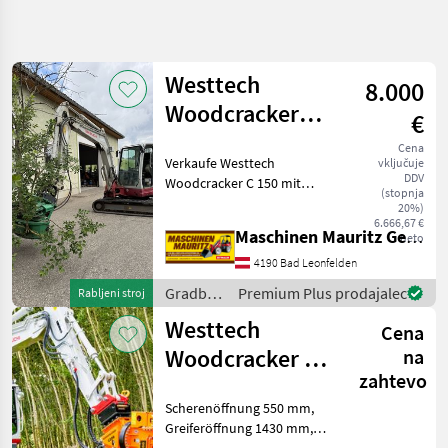
Natančnejše
iskanje
Westtech
8.000
Kategorija
Država
Filtri
4
Woodcracker
€
C150
Cena
Prikaži 10
TRENUTNA
Verkaufe Westtech
Ponastavi
vključuje
POT
rezultatov
DDV
Woodcracker C 150 mit
(stopnja
Gradbena
Sammelgreifer und
20%)
tehnika
Führungsbügel, BJ 2015,
6.666,67 €
Maschinen Mauritz GesmbH
neto
Gradbeni
Wenig benutzt, max. 15cm
Stroji
Schnittleistung, war auf
4190 Bad Leonfelden
einem Takeuchi TB 250
Prikljucki
Gradbeni
Premium Plus prodajalec
Rabljeni stroj
Za Bagre
aufgebaut
stroji /
Westtech
Westtech
Cena
Westtech
Woodcracker C
na
IZBERITE
zahtevo
300
KATEGORIJO
Scherenöffnung 550 mm,
Westtech
Greiferöffnung 1430 mm,
Schneidedurchmesser