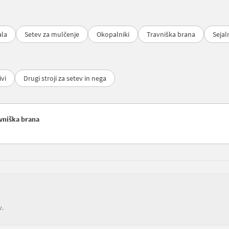
ala
Setev za mulčenje
Okopalniki
Travniška brana
Sejal
ivi
Drugi stroji za setev in nega
avniška brana
v.