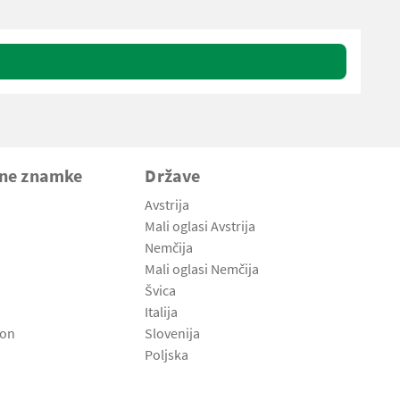
vne znamke
Države
Avstrija
Mali oglasi Avstrija
Nemčija
Mali oglasi Nemčija
Švica
Italija
son
Slovenija
Poljska