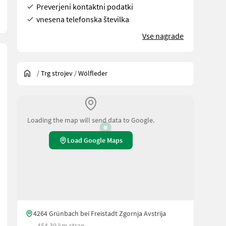
Preverjeni kontaktni podatki
vnesena telefonska številka
Vse nagrade
/
Trg strojev
/
Wölfleder
Loading the map will send data to Google.
Load Google Maps
 4 Reihen Zinken, 1 Reihe Maulwurfhaufen- Abscherschienen, Dreipu
4264 Grünbach bei Freistadt Zgornja Avstrija
454.39 km stran