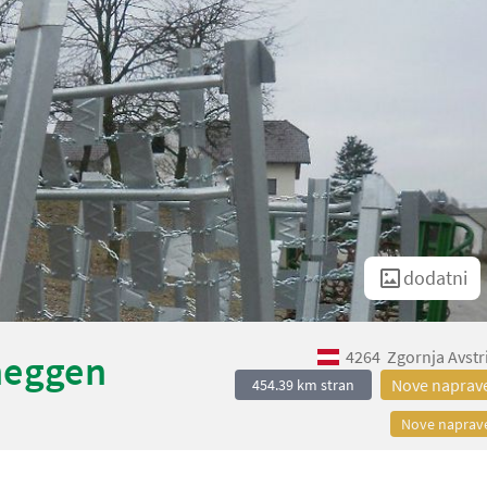
dodatni
4264
Zgornja Avstr
neggen
Nove naprav
454.39 km stran
Nove naprav