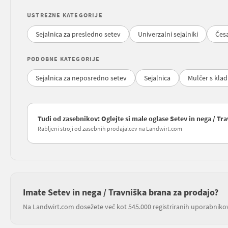
USTREZNE KATEGORIJE
Sejalnica za presledno setev
Univerzalni sejalniki
Čes
PODOBNE KATEGORIJE
Sejalnica za neposredno setev
Sejalnica
Mulčer s klad
Tudi od zasebnikov: Oglejte si male oglase Setev in nega / Tr
Rabljeni stroji od zasebnih prodajalcev na Landwirt.com
Imate Setev in nega / Travniška brana za prodajo?
Na Landwirt.com dosežete več kot 545.000 registriranih uporabniko