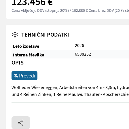
123.456 €
Cena vključuje DDV (stopnja 20%)
/ 102.880 € Cena brez DDV (20 % st
TEHNIČNI PODATKI
2026
Leto izdelave
6588252
Interna številka
OPIS
Prevedi
Wölfleder Wieseneggen, Arbeitsbreiten von 4m - 8,3m, hydra
und 4 Reihen Zinken, 1 Reihe Maulwurfhaufen- Abscherschiene
Wölfleder Wieseneggen, Arbeitsbreiten von 4m - 8,3m, hydrau