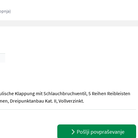
opnja)
ulische Klappung mit Schlauchbruchventil, 5 Reihen Reibleisten
n, Dreipunktanbau Kat. II, Vollverzinkt.
lische Klappung mit Schlauchbruchventil, 5 Reihen Reibleisten und
Pošlji povpraševanje