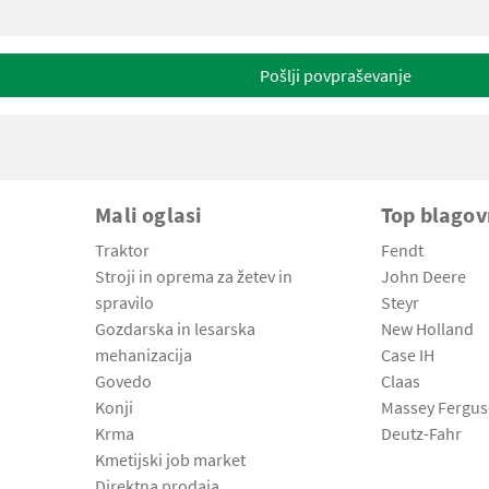
Pošlji povpraševanje
Mali oglasi
Top blago
Traktor
Fendt
Stroji in oprema za žetev in
John Deere
spravilo
Steyr
Gozdarska in lesarska
New Holland
mehanizacija
Case IH
Govedo
Claas
Konji
Massey Fergu
Krma
Deutz-Fahr
Kmetijski job market
Direktna prodaja