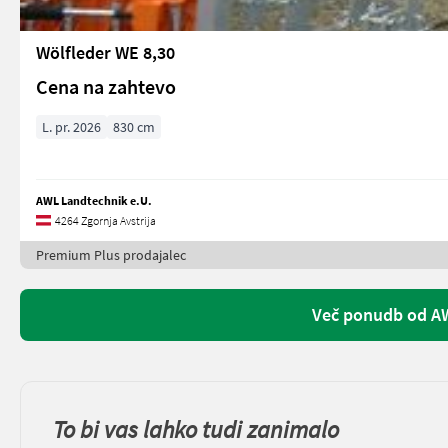
Wölfleder WE 8,30
Cena na zahtevo
L. pr. 2026
830 cm
AWL Landtechnik e.U.
4264 Zgornja Avstrija
Premium Plus prodajalec
Več ponudb od AW
To bi vas lahko tudi zanimalo