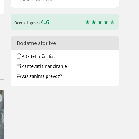
4.6
Ocena trgovca
Dodatne storitve
PDF tehnični list
Zahtevati financiranje
Vas zanima prevoz?