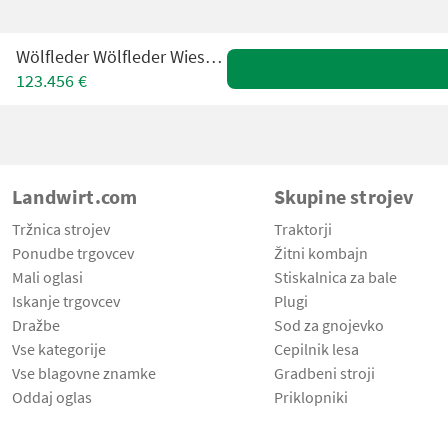
Wölfleder Wölfleder Wieseneggen
123.456 €
Landwirt.com
Skupine strojev
Tržnica strojev
Traktorji
Ponudbe trgovcev
Žitni kombajn
Mali oglasi
Stiskalnica za bale
Iskanje trgovcev
Plugi
Dražbe
Sod za gnojevko
Vse kategorije
Cepilnik lesa
Vse blagovne znamke
Gradbeni stroji
Oddaj oglas
Priklopniki