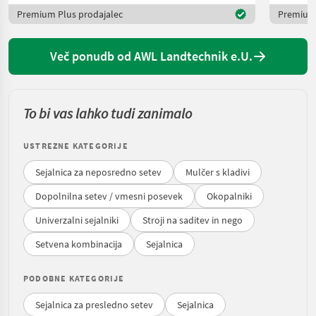
Premium Plus prodajalec
Premium 
Več ponudb od AWL Landtechnik e.U.
To bi vas lahko tudi zanimalo
USTREZNE KATEGORIJE
Sejalnica za neposredno setev
Mulčer s kladivi
Dopolnilna setev / vmesni posevek
Okopalniki
Univerzalni sejalniki
Stroji na saditev in nego
Setvena kombinacija
Sejalnica
PODOBNE KATEGORIJE
Sejalnica za presledno setev
Sejalnica