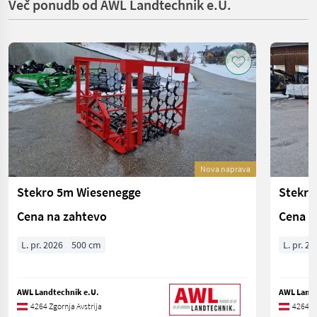
Več ponudb od AWL Landtechnik e.U.
Nova naprava
Stekro 5m Wiesenegge
Stekro
Cena na zahtevo
Cena n
L. pr. 2026
500 cm
L. pr. 20
AWL Landtechnik e.U.
AWL Landt
4264 Zgornja Avstrija
4264 Zg