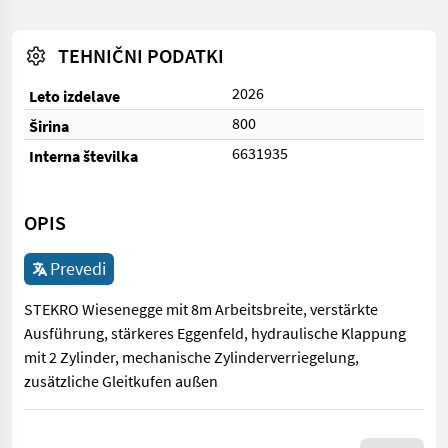
TEHNIČNI PODATKI
2026
Leto izdelave
800
Širina
6631935
Interna številka
OPIS
Prevedi
STEKRO Wiesenegge mit 8m Arbeitsbreite, verstärkte
Ausführung, stärkeres Eggenfeld, hydraulische Klappung
mit 2 Zylinder, mechanische Zylinderverriegelung,
zusätzliche Gleitkufen außen
STEKRO Wiesenegge mit 8m Arbeitsbreite, verstärkte Ausführung