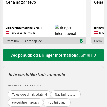
Cena na zahtevo
Cena n
Biringer International GmbH
Biringer 
3800 Spodnja Avstrija
3800 Sp
Premium Plus prodajalec
Premium 
Več ponudb od Biringer International GmbH
To bi vas lahko tudi zanimalo
USTREZNE KATEGORIJE
Teleskopski nakladalniki
Nagibni rotator
Presejalne naprava
Mobilni bager